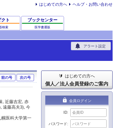
はじめての方へ
ヘルプ・お問い合わせ
ダクト
ブックセンター
器検索
医学書通販
notifications
アラート設定
はじめての方へ
前の号
次の号
個人／法人会員登録のご案内
lock
会員ログイン
, 近藤吉宏, 赤
, 遠藤高夫3), 今
ID
)札幌医科大学第一
パスワード