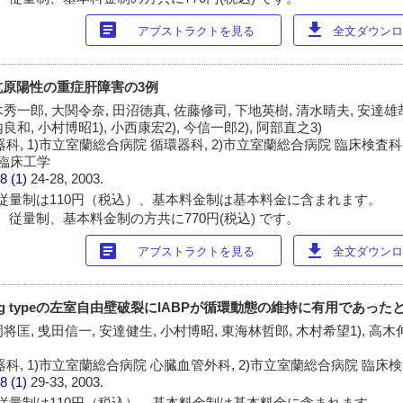
article
download
アブストラクトを見る
全文ダウンロー
抗原陽性の重症肝障害の3例
秀一郎, 大関令奈, 田沼徳真, 佐藤修司, 下地英樹, 清水晴夫, 安達雄哉
良和, 小村博昭1), 小西康宏2), 今信一郎2), 阿部直之3)
, 1)市立室蘭総合病院 循環器科, 2)市立室蘭総合病院 臨床検査科 
 臨床工学
8 (1)
24-28, 2003.
従量制は110円（税込）、基本料金制は基本料金に含まれます。
 従量制、基本料金制の方共に770円(税込) です。
article
download
アブストラクトを見る
全文ダウンロー
ng typeの左室自由壁破裂にIABPが循環動態の維持に有用であっ
将匡, 曵田信一, 安達健生, 小村博昭, 東海林哲郎, 木村希望1), 高木
科, 1)市立室蘭総合病院 心臓血管外科, 2)市立室蘭総合病院 臨床
8 (1)
29-33, 2003.
従量制は110円（税込）、基本料金制は基本料金に含まれます。