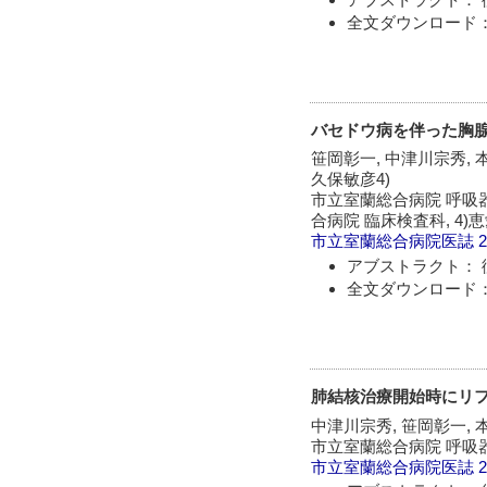
全文ダウンロード：
バセドウ病を伴った胸腺
笹岡彰一, 中津川宗秀, 本間
久保敏彦4)
市立室蘭総合病院 呼吸器科
合病院 臨床検査科, 4
市立室蘭総合病院医誌
2
アブストラクト： 
全文ダウンロード：
肺結核治療開始時にリ
中津川宗秀, 笹岡彰一, 
市立室蘭総合病院 呼吸器
市立室蘭総合病院医誌
2