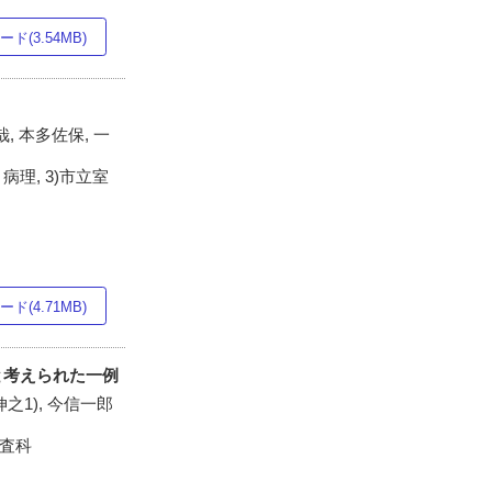
ド(3.54MB)
, 本多佐保, 一
病理, 3)市立室
ド(4.71MB)
たと考えられた一例
伸之1), 今信一郎
検査科