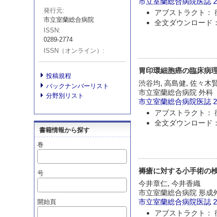
市立室蘭総合病院医誌
2
発行元
アブストラクト： 
市立室蘭総合病院
全文ダウンロード：
ISSN
0289-2774
ISSN（オンライン）
胃印環細胞癌の臨床病
投稿規程
渋谷均, 高島健, 佐々木
バックナンバーリスト
市立室蘭総合病院 外科
分野別リスト
市立室蘭総合病院医誌
2
アブストラクト： 
全文ダウンロード：
書籍情報から探す
巻
褥瘡に対する小手術の検討 - B
号
今井章仁, 今井香織
市立室蘭総合病院 形成
市立室蘭総合病院医誌
2
開始頁
アブストラクト： 