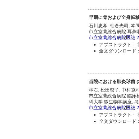
早期に骨および全身転
石川忠孝, 朝倉光司, 本間
市立室蘭総合病院 耳鼻咽
市立室蘭総合病院医誌
2
アブストラクト： 
全文ダウンロード：
当院における肺炎球菌 (Str
林右, 松田啓子, 中村克司,
市立室蘭総合病院 臨床検査
科大学 微生物学講座, 4
市立室蘭総合病院医誌
2
アブストラクト： 
全文ダウンロード：