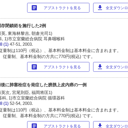
article
download
アブストラクトを見る
全文ダウンロー
存閉鎖術を施行した2例
英, 東海林黎吉, 朝倉光司1)
, 1)市立室蘭総合病院 耳鼻咽喉科
8 (1)
47-51, 2003.
従量制は110円（税込）、基本料金制は基本料金に含まれます。
 従量制、基本料金制の方共に770円(税込) です。
article
download
アブストラクトを見る
全文ダウンロー
術後に肺塞栓症を発症した膀胱上皮内癌の一例
英次, 宮尾則臣, 福岡将匡1)
科, 1)市立室蘭総合病院 循環器科
8 (1)
52-54, 2003.
従量制は110円（税込）、基本料金制は基本料金に含まれます。
 従量制、基本料金制の方共に770円(税込) です。
article
download
アブストラクトを見る
全文ダウンロー