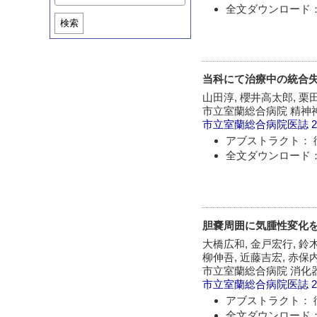
全文ダウンロード：
検索
当科にて治療中の統合
山田淳, 櫻井高太郎, 栗
市立室蘭総合病院 精神
市立室蘭総合病院医誌
2
アブストラクト： 
全文ダウンロード：
胆嚢周囲に気腫性変化
大橋広和, 金戸宏行, 鈴木
柳伸吾, 近藤吉宏, 赤保内
市立室蘭総合病院 消化器
市立室蘭総合病院医誌
2
アブストラクト： 
全文ダウンロード：