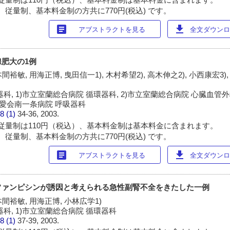
 従量制、基本料金制の方共に770円(税込) です。
article
download
アブストラクトを見る
全文ダウンロー
肥大の1例
裕敏, 用海正博, 曳田信一1), 木村希望2), 高木伸之2), 小西康宏3),
, 1)市立室蘭総合病院 循環器科, 2)市立室蘭総合病院 心臓血管外科
)恵愛会南一条病院 呼吸器科
8 (1)
34-36, 2003.
従量制は110円（税込）、基本料金制は基本料金に含まれます。
 従量制、基本料金制の方共に770円(税込) です。
article
download
アブストラクトを見る
全文ダウンロー
ファンピシンが誘因と考えられる急性副腎不全をきたした一例
本間裕敏, 用海正博, 小林広学1)
科, 1)市立室蘭総合病院 循環器科
8 (1)
37-39, 2003.