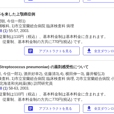
移を来した上顎癌症例
朝, 今信一郎1)
喉科, 1)市立室蘭総合病院 臨床検査科 病理
8 (1)
55-57, 2003.
従量制は110円（税込）、基本料金制は基本料金に含まれます。
 従量制、基本料金制の方共に770円(税込) です。
article
download
アブストラクトを見る
全文ダウンロー
eptococcus pneumoniae) の薬剤感受性について
 今信一郎1), 酒井好幸2), 佐藤清3),4), 横田伸一3), 藤井暢弘3)
科, 1)市立室蘭総合病院 臨床検査科 病理, 2)市立室蘭総合病院 小
)北海道和光純薬(株) 訪問研究員
8 (1)
58-63, 2003.
従量制は110円（税込）、基本料金制は基本料金に含まれます。
 従量制、基本料金制の方共に770円(税込) です。
article
download
アブストラクトを見る
全文ダウンロー