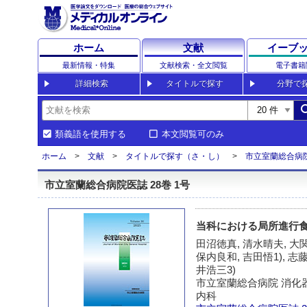
ホーム
文献
イーブ
最新情報・特集
文献検索・全文閲覧
電子書籍
詳細検索
タイトルで探す
分野で
sea
類義語を使用する
本文閲覧可のみ
ホーム
文献
タイトルで探す（さ・し）
市立室蘭総合病
市立室蘭総合病院医誌 28巻 1号
当科における局所進行
田沼徳真, 清水晴夫, 大関
保内良和, 吉田悟1), 志藤
井浩三3)
市立室蘭総合病院 消化器科
内科