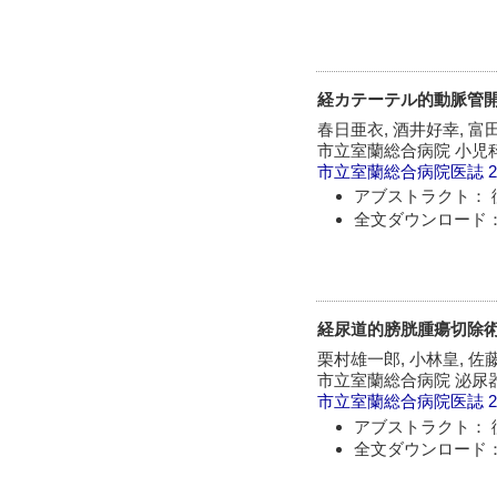
経カテーテル的動脈管開
春日亜衣, 酒井好幸, 富田
市立室蘭総合病院 小児科
市立室蘭総合病院医誌
2
アブストラクト： 
全文ダウンロード：
経尿道的膀胱腫瘍切除
栗村雄一郎, 小林皇, 佐藤
市立室蘭総合病院 泌尿器
市立室蘭総合病院医誌
2
アブストラクト： 
全文ダウンロード：