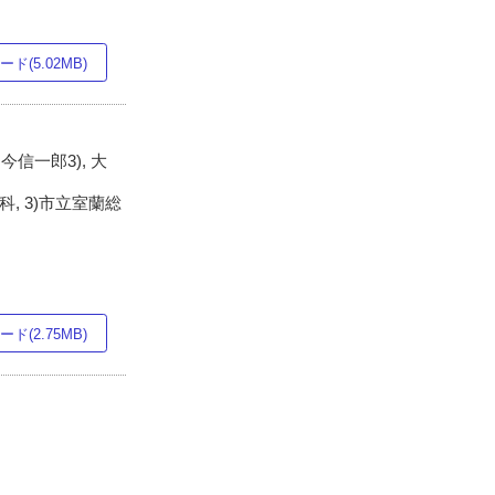
ド(5.02MB)
 今信一郎3), 大
, 3)市立室蘭総
ド(2.75MB)