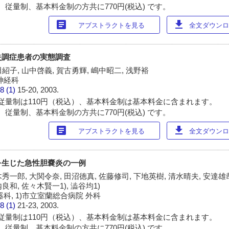
 従量制、基本料金制の方共に770円(税込) です。
article
download
アブストラクトを見る
全文ダウンロー
失調症患者の実態調査
田紹子, 山中啓義, 賀古勇輝, 嶋中昭二, 浅野裕
神経科
8 (1)
15-20, 2003.
従量制は110円（税込）、基本料金制は基本料金に含まれます。
 従量制、基本料金制の方共に770円(税込) です。
article
download
アブストラクトを見る
全文ダウンロー
を生じた急性胆嚢炎の一例
秀一郎, 大関令奈, 田沼徳真, 佐藤修司, 下地英樹, 清水晴夫, 安達雄哉
良和, 佐々木賢一1), 澁谷均1)
科, 1)市立室蘭総合病院 外科
8 (1)
21-23, 2003.
従量制は110円（税込）、基本料金制は基本料金に含まれます。
 従量制、基本料金制の方共に770円(税込) です。