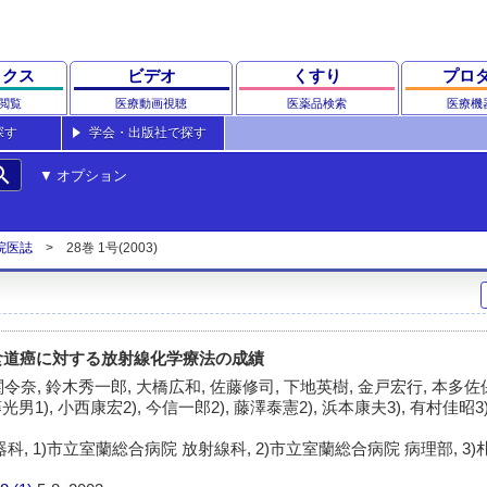
ックス
ビデオ
くすり
プロ
閲覧
医療動画視聴
医薬品検索
医療機
探す
学会・出版社で探す
rch
オプション
院医誌
28巻 1号(2003)
食道癌に対する放射線化学療法の成績
令奈, 鈴木秀一郎, 大橋広和, 佐藤修司, 下地英樹, 金戸宏行, 本多佐保
光男1), 小西康宏2), 今信一郎2), 藤澤泰憲2), 浜本康夫3), 有村佳昭3)
, 1)市立室蘭総合病院 放射線科, 2)市立室蘭総合病院 病理部, 3