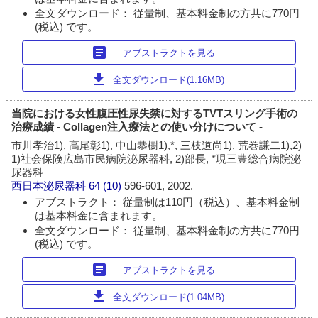
全文ダウンロード： 従量制、基本料金制の方共に770円
(税込) です。
article
アブストラクトを見る
download
全文ダウンロード(1.16MB)
当院における女性腹圧性尿失禁に対するTVTスリング手術の
治療成績 - Collagen注入療法との使い分けについて -
市川孝治1), 高尾彰1), 中山恭樹1),*, 三枝道尚1), 荒巻謙二1),2)
1)社会保険広島市民病院泌尿器科, 2)部長, *現三豊総合病院泌
尿器科
西日本泌尿器科
64 (10)
596-601, 2002.
アブストラクト： 従量制は110円（税込）、基本料金制
は基本料金に含まれます。
全文ダウンロード： 従量制、基本料金制の方共に770円
(税込) です。
article
アブストラクトを見る
download
全文ダウンロード(1.04MB)