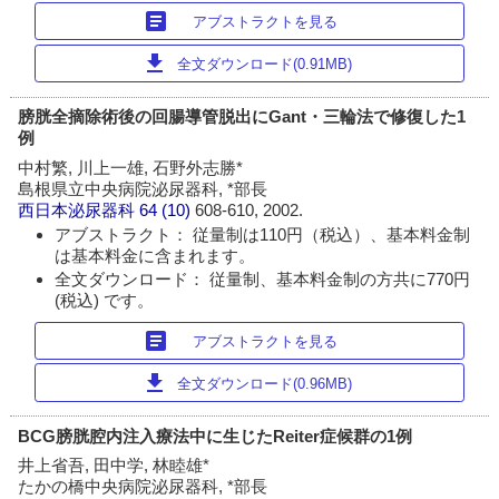
article
アブストラクトを見る
download
全文ダウンロード(0.91MB)
膀胱全摘除術後の回腸導管脱出にGant・三輪法で修復した1
例
中村繁, 川上一雄, 石野外志勝*
島根県立中央病院泌尿器科, *部長
西日本泌尿器科
64 (10)
608-610, 2002.
アブストラクト： 従量制は110円（税込）、基本料金制
は基本料金に含まれます。
全文ダウンロード： 従量制、基本料金制の方共に770円
(税込) です。
article
アブストラクトを見る
download
全文ダウンロード(0.96MB)
BCG膀胱腔内注入療法中に生じたReiter症候群の1例
井上省吾, 田中学, 林睦雄*
たかの橋中央病院泌尿器科, *部長