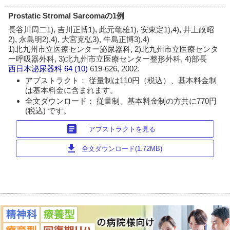
Prostatic Stromal Sarcomaの1例
長谷川周二1), 吉川正博1), 此元竜雄1), 安東定1),4), 井上政昭
2), 永島明2),4), 大宮克弘3), 牛島正博3),4)
1)北九州市立医療センター泌尿器科, 2)北九州市立医療センタ
ー呼吸器外科, 3)北九州市立医療センター整形外科, 4)部長
西日本泌尿器科
64 (10)
619-626, 2002.
アブストラクト： 従量制は110円（税込）、基本料金制
は基本料金に含まれます。
全文ダウンロード： 従量制、基本料金制の方共に770円
(税込) です。
article
アブストラクトを見る
download
全文ダウンロード(1.72MB)