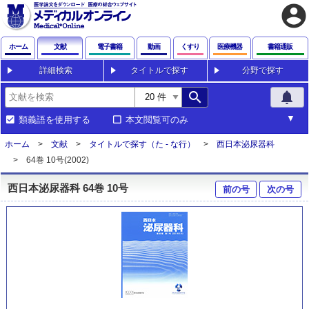
account_circle
ホーム
文献
電子書籍
動画
くすり
医療機器
書籍通販
詳細検索
タイトルで探す
分野で探す
search
notifications
類義語を使用する
本文閲覧可のみ
ホーム
文献
タイトルで探す（た - な行）
西日本泌尿器科
64巻 10号(2002)
西日本泌尿器科 64巻 10号
前の号
次の号