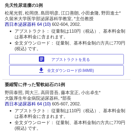
先天性尿道瘻の1例
松尾光哲, 松岡啓, 島田明彦, 江口善朗, 小田倉隆, 野田進士*
久留米大学医学部泌尿器科学教室, *主任教授
西日本泌尿器科
64 (10)
602-604, 2002.
アブストラクト： 従量制は110円（税込）、基本料金制
は基本料金に含まれます。
全文ダウンロード： 従量制、基本料金制の方共に770円
(税込) です。
article
アブストラクトを見る
download
全文ダウンロード(0.84MB)
萎縮腎に伴った腎軟結石の1例
野田泰照, 岡大三, 高田晋吾, 藤本宜正, 小出卓生*
大阪厚生年金病院泌尿器科, *部長
西日本泌尿器科
64 (10)
605-607, 2002.
アブストラクト： 従量制は110円（税込）、基本料金制
は基本料金に含まれます。
全文ダウンロード： 従量制、基本料金制の方共に770円
(税込) です。