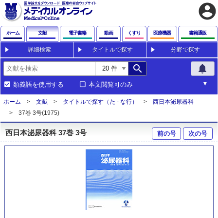
account_circle
ホーム
文献
電子書籍
動画
くすり
医療機器
書籍通販
詳細検索
タイトルで探す
分野で探す
search
notifications
類義語を使用する
本文閲覧可のみ
ホーム
文献
タイトルで探す（た - な行）
西日本泌尿器科
37巻 3号(1975)
西日本泌尿器科 37巻 3号
前の号
次の号