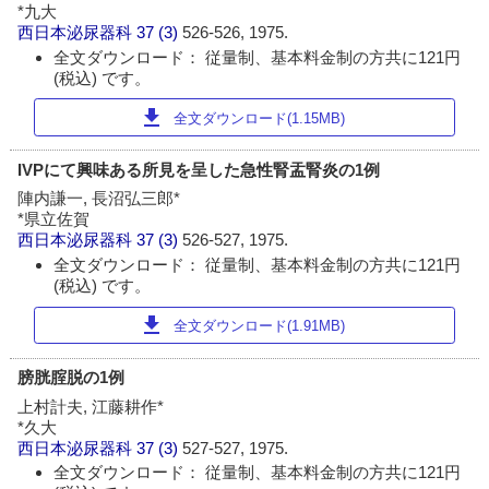
*九大
西日本泌尿器科
37 (3)
526-526, 1975.
全文ダウンロード： 従量制、基本料金制の方共に121円
(税込) です。
download
全文ダウンロード(1.15MB)
IVPにて興味ある所見を呈した急性腎盂腎炎の1例
陣内謙一, 長沼弘三郎*
*県立佐賀
西日本泌尿器科
37 (3)
526-527, 1975.
全文ダウンロード： 従量制、基本料金制の方共に121円
(税込) です。
download
全文ダウンロード(1.91MB)
膀胱腟脱の1例
上村計夫, 江藤耕作*
*久大
西日本泌尿器科
37 (3)
527-527, 1975.
全文ダウンロード： 従量制、基本料金制の方共に121円