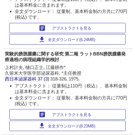
は基本料金に含まれます。
全文ダウンロード： 従量制、基本料金制の方共に770円
(税込) です。
article
アブストラクトを見る
download
全文ダウンロード(6.24MB)
実験的膀胱腫瘍に関する研究 第二報 ラットBBN膀胱腫瘍発
癌過程の病理組織学的検討
上村計夫, 樋口正士, 江藤耕作*
久留米大学医学部泌尿器科, *主任教授
西日本泌尿器科
37 (3)
318-326, 1975.
アブストラクト： 従量制は110円（税込）、基本料金制
は基本料金に含まれます。
全文ダウンロード： 従量制、基本料金制の方共に770円
(税込) です。
article
アブストラクトを見る
download
全文ダウンロード(8.23MB)