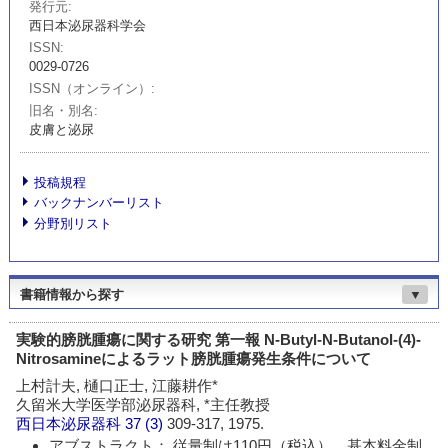
発行元
西日本泌尿器科学会
ISSN
0029-0726
ISSN（オンライン）
旧名・別名
皮膚と泌尿
投稿規程
バックナンバーリスト
分野別リスト
書籍情報から探す
▼
実験的膀胱腫瘍に関する研究 第一報 N-Butyl-N-Butanol-(4)-
Nitrosamineによるラット膀胱腫瘍発生条件について
上村計夫, 樋口正士, 江藤耕作*
久留米大学医学部泌尿器科, *主任教授
西日本泌尿器科
37 (3)
309-317, 1975.
アブストラクト： 従量制は110円（税込）、基本料金制