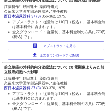
前立腺癌の外科的内分泌療法について (2) 臨床統計的観察
江藤耕作*, 野田進士, 薬師寺道則
久留米大学医学部泌尿器科, *主任教授
西日本泌尿器科
37 (3)
356-362, 1975.
アブストラクト： 従量制は110円（税込）、基本料金制
は基本料金に含まれます。
全文ダウンロード： 従量制、基本料金制の方共に770円
(税込) です。
article
アブストラクトを見る
download
全文ダウンロード(4.62MB)
前立腺癌の外科的内分泌療法について (3) 電顕像よりみた前
立腺癌細胞への影響
江藤耕作*, 野田進士, 薬師寺道則
久留米大学医学部泌尿器科, *主任教授
西日本泌尿器科
37 (3)
363-370, 1975.
アブストラクト： 従量制は110円（税込）、基本料金制
は基本料金に含まれます。
全文ダウンロード： 従量制、基本料金制の方共に770円
(税込) です。