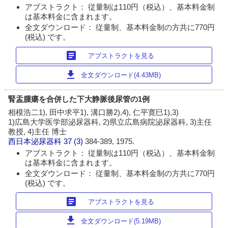
アブストラクト： 従量制は110円（税込）、基本料金制
は基本料金に含まれます。
全文ダウンロード： 従量制、基本料金制の方共に770円
(税込) です。
article
アブストラクトを見る
download
全文ダウンロード(4.43MB)
腎盂腫瘍を合併した下大静脈後尿管の1例
相模浩二1), 田中求平1), 溝口勝2),4), 仁平寛巳1),3)
1)広島大学医学部泌尿器科, 2)県立広島病院泌尿器科, 3)主任
教授, 4)主任 博士
西日本泌尿器科
37 (3)
384-389, 1975.
アブストラクト： 従量制は110円（税込）、基本料金制
は基本料金に含まれます。
全文ダウンロード： 従量制、基本料金制の方共に770円
(税込) です。
article
アブストラクトを見る
download
全文ダウンロード(5.19MB)