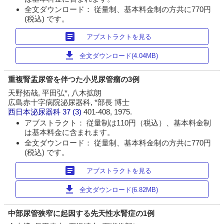
全文ダウンロード： 従量制、基本料金制の方共に770円
(税込) です。
article
アブストラクトを見る
download
全文ダウンロード(4.04MB)
重複腎盂尿管を伴つた小児尿管瘤の3例
天野拓哉, 平田弘*, 八木拡朗
広島赤十字病院泌尿器科, *部長 博士
西日本泌尿器科
37 (3)
401-408, 1975.
アブストラクト： 従量制は110円（税込）、基本料金制
は基本料金に含まれます。
全文ダウンロード： 従量制、基本料金制の方共に770円
(税込) です。
article
アブストラクトを見る
download
全文ダウンロード(6.82MB)
中部尿管狭窄に起因する先天性水腎症の1例