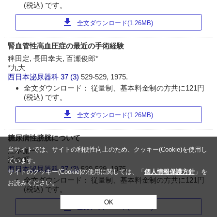
(税込) です。
download
全文ダウンロード(1.26MB)
腎血管性高血圧症の最近の手術経験
稗田定, 長田幸夫, 百瀬俊郎*
*九大
西日本泌尿器科
37 (3)
529-529, 1975.
全文ダウンロード： 従量制、基本料金制の方共に121円
(税込) です。
download
全文ダウンロード(1.26MB)
糖尿病性膀胱について
当サイトでは、サイトの利便性向上のため、クッキー(Cookie)を使用し
江本侃一
浜の町
ています。
西日本泌尿器科
37 (3)
529-529, 1975.
サイトのクッキー(Cookie)の使用に関しては、「
個人情報保護方針
」を
全文ダウンロード： 従量制、基本料金制の方共に121円
お読みください。
(税込) です。
OK
download
全文ダウンロード(1.26MB)