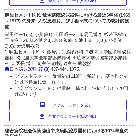
download
全文ダウンロード(5.80MB)
麻生セメントK.K. 飯塚病院泌尿器科における最近5年間 (1969
～1973) の外来, 入院患者および手術々式についての統計的観
察
瀬田仁一1),5), 小川修1), 上田昭一2), 飯易元博2), 杉若正樹2),
工藤惇三2), 橋本博之3), 島袋善盛4), 池上奎一2),6), 小柴健
3),6), 大沢炯4),7)
1)麻生セメントK. K. 飯塚病院泌尿器科, 2)熊本大学医学部泌尿
器科, 3)北里大学医学部泌尿器科, 4)琉球大学保健学部泌尿器
科, 5)医長 博士, 6)主任 教授, 7)主任 助教授
西日本泌尿器科
37 (3)
437-444, 1975.
アブストラクト： 従量制は110円（税込）、基本料金制
は基本料金に含まれます。
全文ダウンロード： 従量制、基本料金制の方共に770円
(税込) です。
article
アブストラクトを見る
download
全文ダウンロード(5.04MB)
総合病院社会保険徳山中央病院泌尿器科における1974年度の