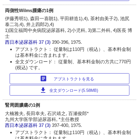
両側性Wilms腫瘍の1例
伊藤秀明1), 森田一喜朗1), 平田耕造1),4), 茶村由美子2), 池尻
泰二3),4), 井上四郎2),4)
1)国立福岡中央病院泌尿器科, 2)小児科, 3)第二外科, 4)医長 博
士
西日本泌尿器科
37 (3)
390-396, 1975.
アブストラクト： 従量制は110円（税込）、基本料金制
は基本料金に含まれます。
全文ダウンロード： 従量制、基本料金制の方共に770円
(税込) です。
article
アブストラクトを見る
download
全文ダウンロード(5.58MB)
腎周囲膿瘍の1例
大楠雅夫, 長田幸夫, 石沢靖之, 百瀬俊郎*
九州大学医学部泌尿器科, *主任教授
西日本泌尿器科
37 (3)
397-400, 1975.
アブストラクト： 従量制は110円（税込）、基本料金制
は基本料金に含まれます。