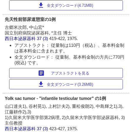
download
全文ダウンロード(4.71MB)
先天性前部尿道憩室の1例
古郷米次郎, 中山宏*
国立別府病院泌尿器科, *主任 博士
西日本泌尿器科
37 (3)
419-422, 1975.
アブストラクト： 従量制は110円（税込）、基本料金制
は基本料金に含まれます。
全文ダウンロード： 従量制、基本料金制の方共に770円
(税込) です。
article
アブストラクトを見る
download
全文ダウンロード(3.26MB)
Yolk sac tumor - "infantile testicular tumor" の1例
山口達夫1), 谷村晃1), 上村計夫2), 重松俊朗2), 中島輝之1),3),
江藤耕作2),3)
1)久留米大学医学部第2病理, 2)久留米大学医学部泌尿器科, 3)
主任教授
西日本泌尿器科
37 (3)
423-427, 1975.