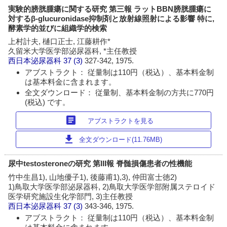
実験的膀胱腫瘍に関する研究 第三報 ラットBBN膀胱腫瘍に
対するβ-glucuronidase抑制剤と放射線照射による影響 特に,
酵素学的並びに組織学的検索
上村計夫, 樋口正士, 江藤耕作*
久留米大学医学部泌尿器科, *主任教授
西日本泌尿器科
37 (3)
327-342, 1975.
アブストラクト： 従量制は110円（税込）、基本料金制
は基本料金に含まれます。
全文ダウンロード： 従量制、基本料金制の方共に770円
(税込) です。
article
アブストラクトを見る
download
全文ダウンロード(11.76MB)
尿中testosteroneの研究 第III報 脊髄損傷患者の性機能
竹中生昌1), 山地優子1), 後藤甫1),3), 仲田富士徳2)
1)鳥取大学医学部泌尿器科, 2)鳥取大学医学部附属ステロイド
医学研究施設生化学部門, 3)主任教授
西日本泌尿器科
37 (3)
343-346, 1975.
アブストラクト： 従量制は110円（税込）、基本料金制