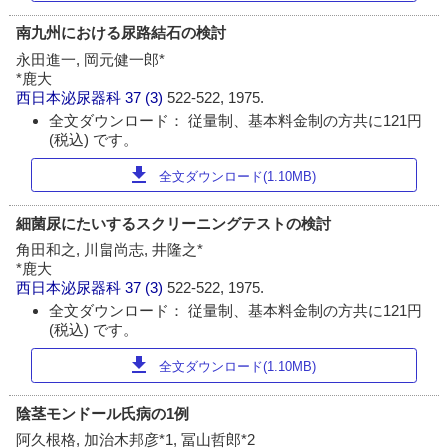
南九州における尿路結石の検討
永田進一, 岡元健一郎*
*鹿大
西日本泌尿器科
37 (3)
522-522, 1975.
全文ダウンロード： 従量制、基本料金制の方共に121円
(税込) です。
download
全文ダウンロード(1.10MB)
細菌尿にたいするスクリーニングテストの検討
角田和之, 川畠尚志, 井隆之*
*鹿大
西日本泌尿器科
37 (3)
522-522, 1975.
全文ダウンロード： 従量制、基本料金制の方共に121円
(税込) です。
download
全文ダウンロード(1.10MB)
陰茎モンドール氏病の1例
阿久根格, 加治木邦彦*1, 冨山哲郎*2