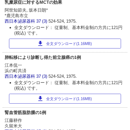
乳糜尿症に対するMCTの効果
阿世知節夫, 坂本日朗*
*鹿児島市立
西日本泌尿器科
37 (3)
524-524, 1975.
全文ダウンロード： 従量制、基本料金制の方共に121円
(税込) です。
download
全文ダウンロード(1.16MB)
肺転移により診断し得た前立腺癌の1例
江本侃一
浜の町共済
西日本泌尿器科
37 (3)
524-524, 1975.
全文ダウンロード： 従量制、基本料金制の方共に121円
(税込) です。
download
全文ダウンロード(1.16MB)
腎血管筋脂肪腫の1例
江藤耕作
久留米大