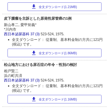
download
全文ダウンロード(1.21MB)
皮下腫瘤を主訴とした原発性尿管癌の1例
新山孝二, 愛甲矩義*
*川内市
西日本泌尿器科
37 (3)
523-524, 1975.
全文ダウンロード： 従量制、基本料金制の方共に121円
(税込) です。
download
全文ダウンロード(1.86MB)
松山地方における尿石症の年令・性別の検討
相戸賢二
浜の町共済
西日本泌尿器科
37 (3)
524-524, 1975.
全文ダウンロード： 従量制、基本料金制の方共に121円
(税込) です。
download
全文ダウンロード(1.16MB)