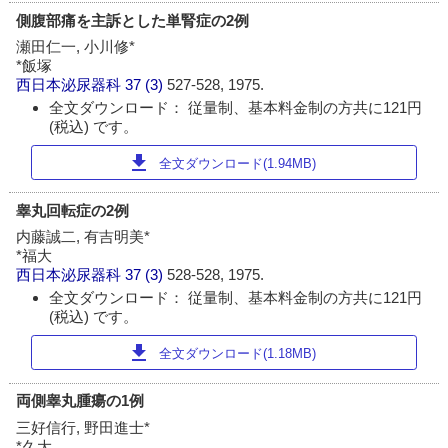
側腹部痛を主訴とした単腎症の2例
瀬田仁一, 小川修*
*飯塚
西日本泌尿器科
37 (3)
527-528, 1975.
全文ダウンロード： 従量制、基本料金制の方共に121円
(税込) です。
download
全文ダウンロード(1.94MB)
睾丸回転症の2例
内藤誠二, 有吉明美*
*福大
西日本泌尿器科
37 (3)
528-528, 1975.
全文ダウンロード： 従量制、基本料金制の方共に121円
(税込) です。
download
全文ダウンロード(1.18MB)
両側睾丸腫瘍の1例
三好信行, 野田進士*
*久大