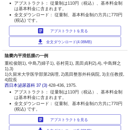
アブストラクト： 従量制は110円（税込）、基本料金制
は基本料金に含まれます。
全文ダウンロード： 従量制、基本料金制の方共に770円
(税込) です。
article
アブストラクトを見る
download
全文ダウンロード(4.08MB)
陰嚢内平滑筋腫の一例
重松俊朗1), 中島乃婦子1), 谷村晃1), 黒田貞利2),4), 中島輝之
1),3)
1)久留米大学医学部第2病理, 2)黒田整形外科病院, 3)主任教授,
4)院長
西日本泌尿器科
37 (3)
428-436, 1975.
アブストラクト： 従量制は110円（税込）、基本料金制
は基本料金に含まれます。
全文ダウンロード： 従量制、基本料金制の方共に770円
(税込) です。
article
アブストラクトを見る