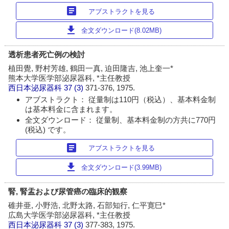
article
アブストラクトを見る
download
全文ダウンロード(8.02MB)
透析患者死亡例の検討
植田覺, 野村芳雄, 鶴田一真, 迫田隆吉, 池上奎一*
熊本大学医学部泌尿器科, *主任教授
西日本泌尿器科
37 (3)
371-376, 1975.
アブストラクト： 従量制は110円（税込）、基本料金制
は基本料金に含まれます。
全文ダウンロード： 従量制、基本料金制の方共に770円
(税込) です。
article
アブストラクトを見る
download
全文ダウンロード(3.99MB)
腎, 腎盂および尿管癌の臨床的観察
碓井亜, 小野浩, 北野太路, 石部知行, 仁平寛巳*
広島大学医学部泌尿器科, *主任教授
西日本泌尿器科
37 (3)
377-383, 1975.