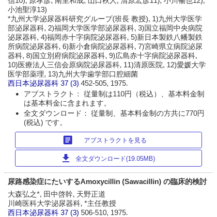
信10), 原孝彦, 南里和成, 山口秋人, 清原宏彦11), 小川暢也12),
小池聖淳13)
*九州大学泌尿器科研究グループ(班長 教授), 1)九州大学医学
部泌尿器科, 2)福岡大学医学部泌尿器科, 3)国立福岡中央病院
泌尿器科, 4)福岡赤十字病院泌尿器科, 5)新日本製鉄八幡製鉄
所病院泌尿器科, 6)新小倉病院泌尿器科, 7)宮崎県立病院泌尿
器科, 8)国立別府病院泌尿器科, 9)広島赤十字病院泌尿器科,
10)医療法人三信会原病院泌尿器科, 11)清原医院, 12)愛媛大学
医学部薬理, 13)九州大学歯学部口腔細菌
西日本泌尿器科
37 (3)
452-505, 1975.
アブストラクト： 従量制は110円（税込）、基本料金制
は基本料金に含まれます。
全文ダウンロード： 従量制、基本料金制の方共に770円
(税込) です。
article
アブストラクトを見る
download
全文ダウンロード(19.05MB)
尿路感染症にたいするAmoxycillin (Sawacillin) の臨床的検討
大森弘之*, 田中啓幹, 天野正道
川崎医科大学泌尿器科, *主任教授
西日本泌尿器科
37 (3)
506-510, 1975.