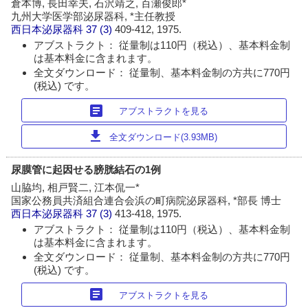
倉本博, 長田幸夫, 石沢靖之, 百瀬俊郎*
九州大学医学部泌尿器科, *主任教授
西日本泌尿器科
37 (3)
409-412, 1975.
アブストラクト： 従量制は110円（税込）、基本料金制
は基本料金に含まれます。
全文ダウンロード： 従量制、基本料金制の方共に770円
(税込) です。
article
アブストラクトを見る
download
全文ダウンロード(3.93MB)
尿膜管に起因せる膀胱結石の1例
山脇均, 相戸賢二, 江本侃一*
国家公務員共済組合連合会浜の町病院泌尿器科, *部長 博士
西日本泌尿器科
37 (3)
413-418, 1975.
アブストラクト： 従量制は110円（税込）、基本料金制
は基本料金に含まれます。
全文ダウンロード： 従量制、基本料金制の方共に770円
(税込) です。
article
アブストラクトを見る