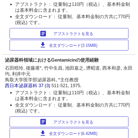
アブストラクト： 従量制は110円（税込）、基本料金制
は基本料金に含まれます。
全文ダウンロード： 従量制、基本料金制の方共に770円
(税込) です。
article
アブストラクトを見る
download
全文ダウンロード(3.15MB)
泌尿器科領域におけるGentamicinの使用経験
石田晤玲, 後藤甫*, 竹中生昌, 池田嘉之, 濟昭道, 西本和彦, 永田
均, 利井中元
鳥取大学医学部泌尿器科, *主任教授
西日本泌尿器科
37 (3)
511-521, 1975.
アブストラクト： 従量制は110円（税込）、基本料金制
は基本料金に含まれます。
全文ダウンロード： 従量制、基本料金制の方共に770円
(税込) です。
article
アブストラクトを見る
download
全文ダウンロード(6.42MB)