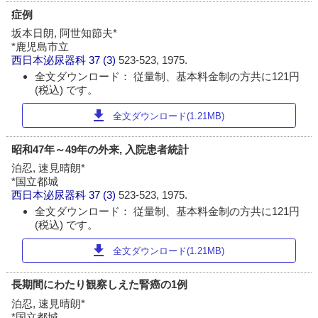
症例
坂本日朗, 阿世知節夫*
*鹿児島市立
西日本泌尿器科
37 (3)
523-523, 1975.
全文ダウンロード： 従量制、基本料金制の方共に121円
(税込) です。
download
全文ダウンロード(1.21MB)
昭和47年～49年の外来, 入院患者統計
泊忍, 速見晴朗*
*国立都城
西日本泌尿器科
37 (3)
523-523, 1975.
全文ダウンロード： 従量制、基本料金制の方共に121円
(税込) です。
download
全文ダウンロード(1.21MB)
長期間にわたり観察しえた腎癌の1例
泊忍, 速見晴朗*
*国立都城