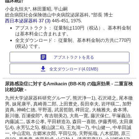
臨床統計
小金丸恒夫*, 林田重昭, 平山嗣
総合病院社会保険徳山中央病院泌尿器科, *部長 博士
西日本泌尿器科
37 (3)
445-451, 1975.
アブストラクト： 従量制は110円（税込）、基本料金制
は基本料金に含まれます。
全文ダウンロード： 従量制、基本料金制の方共に770円
(税込) です。
article
アブストラクトを見る
download
全文ダウンロード(4.01MB)
尿路感染症に対するAmikacin (BB-K8) の臨床効果 - 二重盲検
比較試験 -
九州大学泌尿器科研究グループ, 熊沢浄一1), 石沢靖之, 尾本徹
男, 妹尾康平, 真崎善二郎, 上田豊史, 長田幸夫, 岩坪暎二, 加野
資典, 神崎仁徳, 平野遥, 武居哲朗, 稗田定, 大楠雅夫, 倉本博,
新川徹, 百瀬俊郎*, 有吉朝美2), 大島一寛, 藤沢保仁, 平塚義治,
内藤誠二, 坂本公孝, 平田耕造3), 森田一喜朗, 伊藤秀明, 太田康
弘4), 永芳弘之5), 横山譲二6), 王丸鴻一7), 中山健一, 中牟田誠
一, 中山宏8), 古郷米次郎, 平田弘9), 天野拓哉, 八木拡朗, 原三