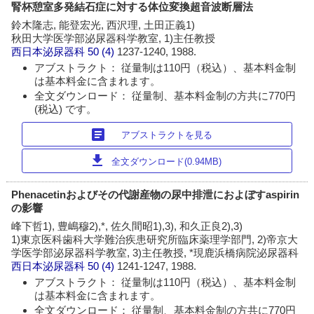
腎杯憩室多発結石症に対する体位変換超音波断層法
鈴木隆志, 能登宏光, 西沢理, 土田正義1)
秋田大学医学部泌尿器科学教室, 1)主任教授
西日本泌尿器科
50 (4)
1237-1240, 1988.
アブストラクト： 従量制は110円（税込）、基本料金制
は基本料金に含まれます。
全文ダウンロード： 従量制、基本料金制の方共に770円
(税込) です。
article
アブストラクトを見る
download
全文ダウンロード(0.94MB)
Phenacetinおよびその代謝産物の尿中排泄におよぼすaspirin
の影響
峰下哲1), 豊嶋穆2),*, 佐久間昭1),3), 和久正良2),3)
1)東京医科歯科大学難治疾患研究所臨床薬理学部門, 2)帝京大
学医学部泌尿器科学教室, 3)主任教授, *現鹿浜橋病院泌尿器科
西日本泌尿器科
50 (4)
1241-1247, 1988.
アブストラクト： 従量制は110円（税込）、基本料金制
は基本料金に含まれます。
全文ダウンロード： 従量制、基本料金制の方共に770円