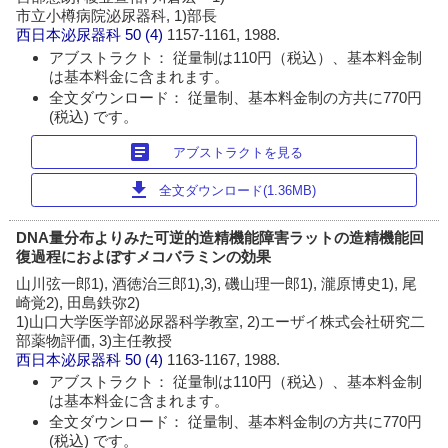
市立小樽病院泌尿器科, 1)部長
西日本泌尿器科
50 (4)
1157-1161, 1988.
アブストラクト： 従量制は110円（税込）、基本料金制
は基本料金に含まれます。
全文ダウンロード： 従量制、基本料金制の方共に770円
(税込) です。
article
アブストラクトを見る
download
全文ダウンロード(1.36MB)
DNA量分布よりみた可逆的造精機能障害ラットの造精機能回
復過程におよぼすメコバラミンの効果
山川弦一郎1), 酒徳治三郎1),3), 磯山理一郎1), 瀧原博史1), 尾
崎覚2), 田島鉄弥2)
1)山口大学医学部泌尿器科学教室, 2)エーザイ株式会社研究二
部薬物評価, 3)主任教授
西日本泌尿器科
50 (4)
1163-1167, 1988.
アブストラクト： 従量制は110円（税込）、基本料金制
は基本料金に含まれます。
全文ダウンロード： 従量制、基本料金制の方共に770円
(税込) です。