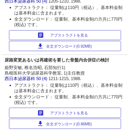
西日本泌尿器科
50 (4)
1205-1210, 1988.
アブストラクト： 従量制は110円（税込）、基本料金制
は基本料金に含まれます。
全文ダウンロード： 従量制、基本料金制の方共に770円
(税込) です。
article
アブストラクトを見る
download
全文ダウンロード(0.92MB)
尿路変更あるいは再建術を要した骨盤内合併症の検討
姫野安敏, 椎名浩昭, 石部知行1)
島根医科大学泌尿器科学教室, 1)主任教授
西日本泌尿器科
50 (4)
1211-1215, 1988.
アブストラクト： 従量制は110円（税込）、基本料金制
は基本料金に含まれます。
全文ダウンロード： 従量制、基本料金制の方共に770円
(税込) です。
article
アブストラクトを見る
download
全文ダウンロード(0.86MB)