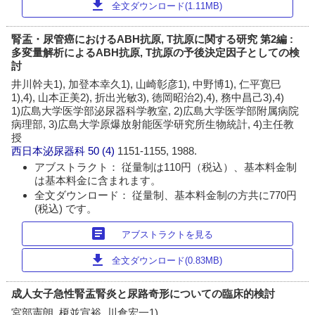
download
全文ダウンロード(1.11MB)
腎盂・尿管癌におけるABH抗原, T抗原に関する研究 第2編 :
多変量解析によるABH抗原, T抗原の予後決定因子としての検
討
井川幹夫1), 加登本幸久1), 山崎彰彦1), 中野博1), 仁平寛巳
1),4), 山本正美2), 折出光敏3), 徳岡昭治2),4), 務中昌己3),4)
1)広島大学医学部泌尿器科学教室, 2)広島大学医学部附属病院
病理部, 3)広島大学原爆放射能医学研究所生物統計, 4)主任教
授
西日本泌尿器科
50 (4)
1151-1155, 1988.
アブストラクト： 従量制は110円（税込）、基本料金制
は基本料金に含まれます。
全文ダウンロード： 従量制、基本料金制の方共に770円
(税込) です。
article
アブストラクトを見る
download
全文ダウンロード(0.83MB)
成人女子急性腎盂腎炎と尿路奇形についての臨床的検討
宮部憲朗, 榎並宣裕, 川倉宏一1)