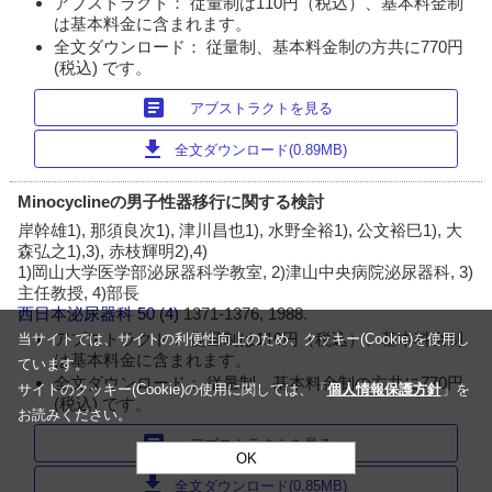
アブストラクト： 従量制は110円（税込）、基本料金制
は基本料金に含まれます。
全文ダウンロード： 従量制、基本料金制の方共に770円
(税込) です。
article
アブストラクトを見る
download
全文ダウンロード(0.89MB)
Minocyclineの男子性器移行に関する検討
岸幹雄1), 那須良次1), 津川昌也1), 水野全裕1), 公文裕巳1), 大
森弘之1),3), 赤枝輝明2),4)
1)岡山大学医学部泌尿器科学教室, 2)津山中央病院泌尿器科, 3)
主任教授, 4)部長
西日本泌尿器科
50 (4)
1371-1376, 1988.
アブストラクト： 従量制は110円（税込）、基本料金制
当サイトでは、サイトの利便性向上のため、クッキー(Cookie)を使用し
は基本料金に含まれます。
ています。
全文ダウンロード： 従量制、基本料金制の方共に770円
サイトのクッキー(Cookie)の使用に関しては、「
個人情報保護方針
」を
(税込) です。
お読みください。
article
アブストラクトを見る
OK
download
全文ダウンロード(0.85MB)