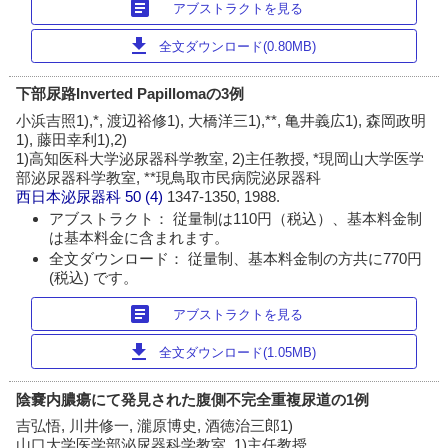
article
アブストラクトを見る
download
全文ダウンロード(0.80MB)
下部尿路Inverted Papillomaの3例
小浜吉照1),*, 渡辺裕修1), 大橋洋三1),**, 亀井義広1), 森岡政明
1), 藤田幸利1),2)
1)高知医科大学泌尿器科学教室, 2)主任教授, *現岡山大学医学
部泌尿器科学教室, **現鳥取市民病院泌尿器科
西日本泌尿器科
50 (4)
1347-1350, 1988.
アブストラクト： 従量制は110円（税込）、基本料金制
は基本料金に含まれます。
全文ダウンロード： 従量制、基本料金制の方共に770円
(税込) です。
article
アブストラクトを見る
download
全文ダウンロード(1.05MB)
陰嚢内膿瘍にて発見された腹側不完全重複尿道の1例
吉弘悟, 川井修一, 瀧原博史, 酒徳治三郎1)
山口大学医学部泌尿器科学教室, 1)主任教授