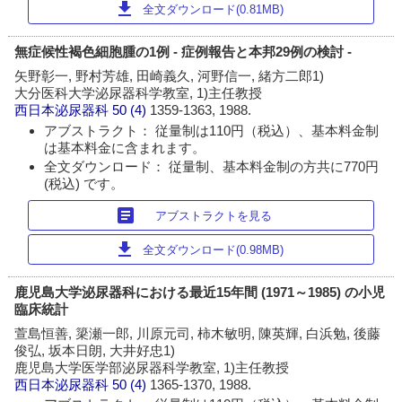
download
全文ダウンロード(0.81MB)
無症候性褐色細胞腫の1例 - 症例報告と本邦29例の検討 -
矢野彰一, 野村芳雄, 田崎義久, 河野信一, 緒方二郎1)
大分医科大学泌尿器科学教室, 1)主任教授
西日本泌尿器科
50 (4)
1359-1363, 1988.
アブストラクト： 従量制は110円（税込）、基本料金制
は基本料金に含まれます。
全文ダウンロード： 従量制、基本料金制の方共に770円
(税込) です。
article
アブストラクトを見る
download
全文ダウンロード(0.98MB)
鹿児島大学泌尿器科における最近15年間 (1971～1985) の小児
臨床統計
萱島恒善, 簗瀬一郎, 川原元司, 柿木敏明, 陳英輝, 白浜勉, 後藤
俊弘, 坂本日朗, 大井好忠1)
鹿児島大学医学部泌尿器科学教室, 1)主任教授
西日本泌尿器科
50 (4)
1365-1370, 1988.