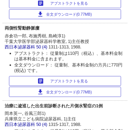
article
アブストラクトを見る
download
全文ダウンロード(0.77MB)
両側性腎動静脈瘻
赤倉功一郎, 布施秀樹, 島崎淳1)
千葉大学医学部泌尿器科学教室, 1)主任教授
西日本泌尿器科
50 (4)
1311-1313, 1988.
アブストラクト： 従量制は110円（税込）、基本料金制
は基本料金に含まれます。
全文ダウンロード： 従量制、基本料金制の方共に770円
(税込) です。
article
アブストラクトを見る
download
全文ダウンロード(0.77MB)
治療に逡巡した出生前診断された片側水腎症の1例
岡本英一, 谷風三郎1)
兵庫県立こども病院泌尿器科, 1)主任
西日本泌尿器科
50 (4)
1315-1317, 1988.