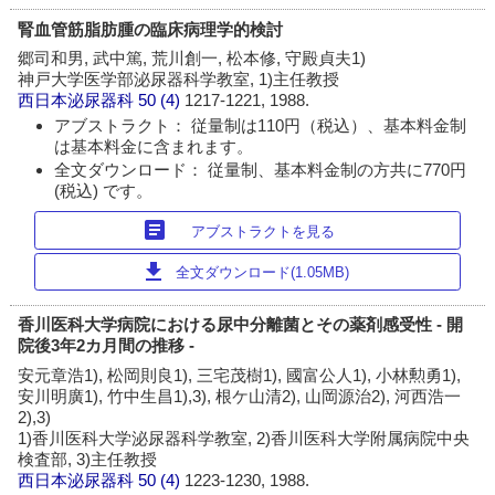
腎血管筋脂肪腫の臨床病理学的検討
郷司和男, 武中篤, 荒川創一, 松本修, 守殿貞夫1)
神戸大学医学部泌尿器科学教室, 1)主任教授
西日本泌尿器科
50 (4)
1217-1221, 1988.
アブストラクト： 従量制は110円（税込）、基本料金制
は基本料金に含まれます。
全文ダウンロード： 従量制、基本料金制の方共に770円
(税込) です。
article
アブストラクトを見る
download
全文ダウンロード(1.05MB)
香川医科大学病院における尿中分離菌とその薬剤感受性 - 開
院後3年2カ月間の推移 -
安元章浩1), 松岡則良1), 三宅茂樹1), 國富公人1), 小林勲勇1),
安川明廣1), 竹中生昌1),3), 根ケ山清2), 山岡源治2), 河西浩一
2),3)
1)香川医科大学泌尿器科学教室, 2)香川医科大学附属病院中央
検査部, 3)主任教授
西日本泌尿器科
50 (4)
1223-1230, 1988.