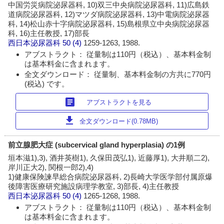
中国労災病院泌尿器科, 10)双三中央病院泌尿器科, 11)広島鉄
道病院泌尿器科, 12)マツダ病院泌尿器科, 13)中電病院泌尿器
科, 14)松山赤十字病院泌尿器科, 15)島根県立中央病院泌尿器
科, 16)主任教授, 17)部長
西日本泌尿器科
50 (4)
1259-1263, 1988.
アブストラクト： 従量制は110円（税込）、基本料金制
は基本料金に含まれます。
全文ダウンロード： 従量制、基本料金制の方共に770円
(税込) です。
article
アブストラクトを見る
download
全文ダウンロード(0.78MB)
前立腺肥大症 (subcervical gland hyperplasia) の1例
垣本滋1),3), 酒井英樹1), 久保田茂弘1), 近藤厚1), 大井順二2),
岸川正大2), 関根一郎2),4)
1)健康保険諫早総合病院泌尿器科, 2)長崎大学医学部付属原爆
後障害医療研究施設病理学教室, 3)部長, 4)主任教授
西日本泌尿器科
50 (4)
1265-1268, 1988.
アブストラクト： 従量制は110円（税込）、基本料金制
は基本料金に含まれます。