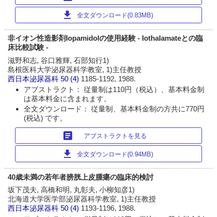
download
全文ダウンロード(0.83MB)
非イオン性造影剤Iopamidolの使用経験 - Iothalamateとの臨
床比較試験 -
滋野和志, 谷口雅輝, 石部知行1)
島根医科大学泌尿器科学教室, 1)主任教授
西日本泌尿器科
50 (4)
1185-1192, 1988.
アブストラクト： 従量制は110円（税込）、基本料金制
は基本料金に含まれます。
全文ダウンロード： 従量制、基本料金制の方共に770円
(税込) です。
article
アブストラクトを見る
download
全文ダウンロード(0.94MB)
40歳未満の若年者膀胱上皮腫瘍の臨床的検討
坂下茂夫, 高橋和明, 丸彰夫, 小柳知彦1)
北海道大学医学部泌尿器科学教室, 1)主任教授
西日本泌尿器科
50 (4)
1193-1196, 1988.