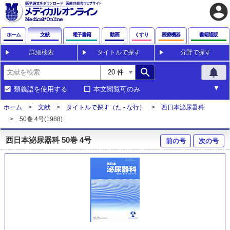
account_circle
ホーム
文献
電子書籍
動画
くすり
医療機器
書籍通販
詳細検索
タイトルで探す
分野で探す
search
notifications
類義語を使用する
本文閲覧可のみ
ホーム
文献
タイトルで探す（た - な行）
西日本泌尿器科
50巻 4号(1988)
西日本泌尿器科 50巻 4号
前の号
次の号