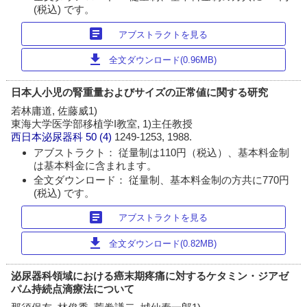
(税込) です。
article
アブストラクトを見る
download
全文ダウンロード(0.96MB)
日本人小児の腎重量およびサイズの正常値に関する研究
若林庸道, 佐藤威1)
東海大学医学部移植学I教室, 1)主任教授
西日本泌尿器科
50 (4)
1249-1253, 1988.
アブストラクト： 従量制は110円（税込）、基本料金制
は基本料金に含まれます。
全文ダウンロード： 従量制、基本料金制の方共に770円
(税込) です。
article
アブストラクトを見る
download
全文ダウンロード(0.82MB)
泌尿器科領域における癌末期疼痛に対するケタミン・ジアゼ
パム持続点滴療法について