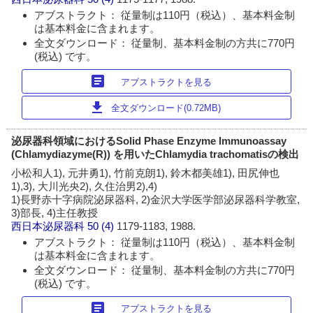
アブストラクト： 従量制は110円（税込）、基本料金制
は基本料金に含まれます。
全文ダウンロード： 従量制、基本料金制の方共に770円
(税込) です。
article
アブストラクトを見る
download
全文ダウンロード(0.72MB)
泌尿器科領域におけるSolid Phase Enzyme Immunoassay
(Chlamydiazyme(R)) を用いたChlamydia trachomatisの検出
小松和人1), 元井勇1), 竹前克朗1), 鈴木都美雄1), 田尻伸也
1),3), 大川光央2), 久住治男2),4)
1)長野赤十字病院泌尿器科, 2)金沢大学医学部泌尿器科学教室,
3)部長, 4)主任教授
西日本泌尿器科
50 (4)
1179-1183, 1988.
アブストラクト： 従量制は110円（税込）、基本料金制
は基本料金に含まれます。
全文ダウンロード： 従量制、基本料金制の方共に770円
(税込) です。
article
アブストラクトを見る