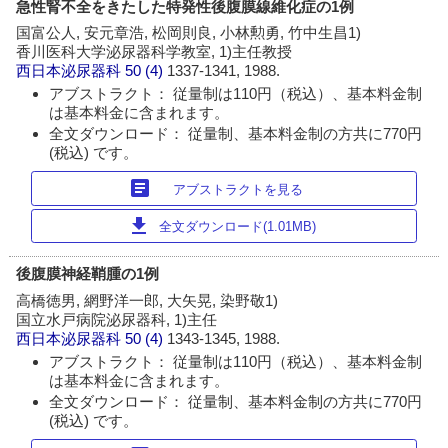
急性腎不全をきたした特発性後腹膜線維化症の1例
国富公人, 安元章浩, 松岡則良, 小林勲勇, 竹中生昌1)
香川医科大学泌尿器科学教室, 1)主任教授
西日本泌尿器科
50 (4)
1337-1341, 1988.
アブストラクト： 従量制は110円（税込）、基本料金制
は基本料金に含まれます。
全文ダウンロード： 従量制、基本料金制の方共に770円
(税込) です。
article
アブストラクトを見る
download
全文ダウンロード(1.01MB)
後腹膜神経鞘腫の1例
高橋徳男, 網野洋一郎, 大矢晃, 染野敬1)
国立水戸病院泌尿器科, 1)主任
西日本泌尿器科
50 (4)
1343-1345, 1988.
アブストラクト： 従量制は110円（税込）、基本料金制
は基本料金に含まれます。
全文ダウンロード： 従量制、基本料金制の方共に770円
(税込) です。