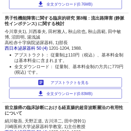
download
全文ダウンロード(0.76MB)
男子性機能障害に関する臨床的研究 第8報 : 流出路障害 (静脈
性インポテンス) に関する検討
今川章夫1), 川西泰夫, 田村雅人, 秋山欣也, 秋山昌範, 田中敏
博, 沼田明, 湯浅誠
高松赤十字病院泌尿器科, 1)部長
西日本泌尿器科
50 (4)
1201-1204, 1988.
アブストラクト： 従量制は110円（税込）、基本料金制
は基本料金に含まれます。
全文ダウンロード： 従量制、基本料金制の方共に770円
(税込) です。
article
アブストラクトを見る
download
全文ダウンロード(0.83MB)
前立腺癌の臨床診断における経直腸的超音波断層法の有用性
について
絹川敬吾, 天野正道, 古川洋二, 田中啓幹1)
川崎医科大学泌尿器科学教室, 1)主任教授