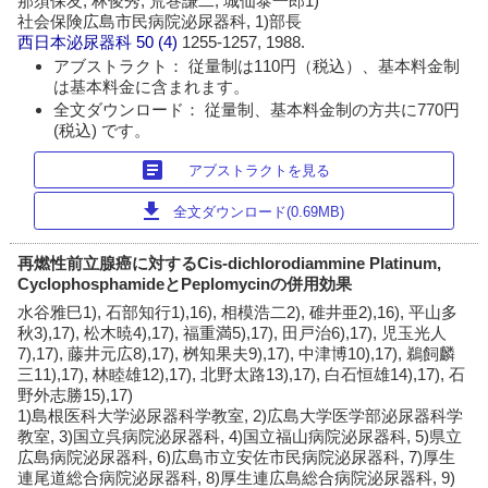
那須保友, 林俊秀, 荒巻謙二, 城仙泰一郎1)
社会保険広島市民病院泌尿器科, 1)部長
西日本泌尿器科
50 (4)
1255-1257, 1988.
アブストラクト： 従量制は110円（税込）、基本料金制
は基本料金に含まれます。
全文ダウンロード： 従量制、基本料金制の方共に770円
(税込) です。
article
アブストラクトを見る
download
全文ダウンロード(0.69MB)
再燃性前立腺癌に対するCis-dichlorodiammine Platinum,
CyclophosphamideとPeplomycinの併用効果
水谷雅巳1), 石部知行1),16), 相模浩二2), 碓井亜2),16), 平山多
秋3),17), 松木暁4),17), 福重満5),17), 田戸治6),17), 児玉光人
7),17), 藤井元広8),17), 桝知果夫9),17), 中津博10),17), 鵜飼麟
三11),17), 林睦雄12),17), 北野太路13),17), 白石恒雄14),17), 石
野外志勝15),17)
1)島根医科大学泌尿器科学教室, 2)広島大学医学部泌尿器科学
教室, 3)国立呉病院泌尿器科, 4)国立福山病院泌尿器科, 5)県立
広島病院泌尿器科, 6)広島市立安佐市民病院泌尿器科, 7)厚生
連尾道総合病院泌尿器科, 8)厚生連広島総合病院泌尿器科, 9)