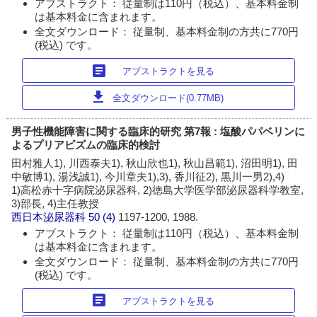
アブストラクト： 従量制は110円（税込）、基本料金制
は基本料金に含まれます。
全文ダウンロード： 従量制、基本料金制の方共に770円
(税込) です。
article
アブストラクトを見る
download
全文ダウンロード(0.77MB)
男子性機能障害に関する臨床的研究 第7報 : 塩酸パパベリンに
よるプリアピズムの臨床的検討
田村雅人1), 川西泰夫1), 秋山欣也1), 秋山昌範1), 沼田明1), 田
中敏博1), 湯浅誠1), 今川章夫1),3), 香川征2), 黒川一男2),4)
1)高松赤十字病院泌尿器科, 2)徳島大学医学部泌尿器科学教室,
3)部長, 4)主任教授
西日本泌尿器科
50 (4)
1197-1200, 1988.
アブストラクト： 従量制は110円（税込）、基本料金制
は基本料金に含まれます。
全文ダウンロード： 従量制、基本料金制の方共に770円
(税込) です。
article
アブストラクトを見る