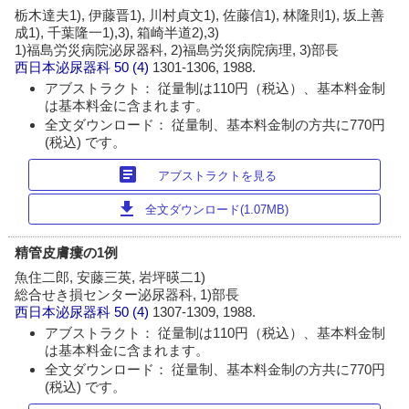
栃木達夫1), 伊藤晋1), 川村貞文1), 佐藤信1), 林隆則1), 坂上善
成1), 千葉隆一1),3), 箱崎半道2),3)
1)福島労災病院泌尿器科, 2)福島労災病院病理, 3)部長
西日本泌尿器科
50 (4)
1301-1306, 1988.
アブストラクト： 従量制は110円（税込）、基本料金制
は基本料金に含まれます。
全文ダウンロード： 従量制、基本料金制の方共に770円
(税込) です。
article
アブストラクトを見る
download
全文ダウンロード(1.07MB)
精管皮膚瘻の1例
魚住二郎, 安藤三英, 岩坪暎二1)
総合せき損センター泌尿器科, 1)部長
西日本泌尿器科
50 (4)
1307-1309, 1988.
アブストラクト： 従量制は110円（税込）、基本料金制
は基本料金に含まれます。
全文ダウンロード： 従量制、基本料金制の方共に770円
(税込) です。