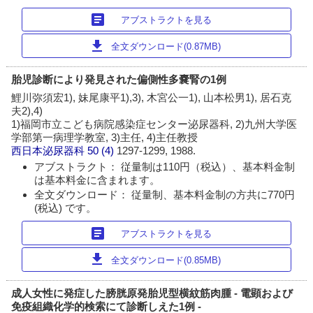
article
アブストラクトを見る
download
全文ダウンロード(0.87MB)
胎児診断により発見された偏側性多嚢腎の1例
鯉川弥須宏1), 妹尾康平1),3), 木宮公一1), 山本松男1), 居石克
夫2),4)
1)福岡市立こども病院感染症センター泌尿器科, 2)九州大学医
学部第一病理学教室, 3)主任, 4)主任教授
西日本泌尿器科
50 (4)
1297-1299, 1988.
アブストラクト： 従量制は110円（税込）、基本料金制
は基本料金に含まれます。
全文ダウンロード： 従量制、基本料金制の方共に770円
(税込) です。
article
アブストラクトを見る
download
全文ダウンロード(0.85MB)
成人女性に発症した膀胱原発胎児型横紋筋肉腫 - 電顕および
免疫組織化学的検索にて診断しえた1例 -