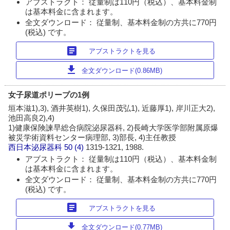
アブストラクト： 従量制は110円（税込）、基本料金制
は基本料金に含まれます。
全文ダウンロード： 従量制、基本料金制の方共に770円
(税込) です。
article
アブストラクトを見る
download
全文ダウンロード(0.86MB)
女子尿道ポリープの1例
垣本滋1),3), 酒井英樹1), 久保田茂弘1), 近藤厚1), 岸川正大2),
池田高良2),4)
1)健康保険諫早総合病院泌尿器科, 2)長崎大学医学部附属原爆
被災学術資料センター病理部, 3)部長, 4)主任教授
西日本泌尿器科
50 (4)
1319-1321, 1988.
アブストラクト： 従量制は110円（税込）、基本料金制
は基本料金に含まれます。
全文ダウンロード： 従量制、基本料金制の方共に770円
(税込) です。
article
アブストラクトを見る
download
全文ダウンロード(0.77MB)