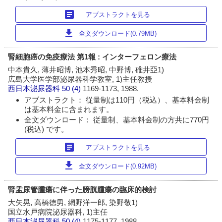
article
アブストラクトを見る
download
全文ダウンロード(0.79MB)
腎細胞癌の免疫療法 第1報 : インターフェロン療法
中本貴久, 薄井昭博, 池本秀昭, 中野博, 碓井亞1)
広島大学医学部泌尿器科学教室, 1)主任教授
西日本泌尿器科
50 (4)
1169-1173, 1988.
アブストラクト： 従量制は110円（税込）、基本料金制
は基本料金に含まれます。
全文ダウンロード： 従量制、基本料金制の方共に770円
(税込) です。
article
アブストラクトを見る
download
全文ダウンロード(0.92MB)
腎盂尿管腫瘍に伴った膀胱腫瘍の臨床的検討
大矢晃, 高橋徳男, 網野洋一郎, 染野敬1)
国立水戸病院泌尿器科, 1)主任
西日本泌尿器科
50 (4)
1175-1177, 1988.