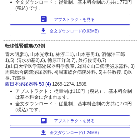
全文ダウンロード： 従量制、基本料金制の方共に770円
(税込) です。
article
アブストラクトを見る
download
全文ダウンロード(0.93MB)
転移性腎腫瘍の3例
青木明彦1), 山本光孝1), 林淳二1), 山本憲男1), 酒徳治三郎
1),5), 清水功基2),6), 徳原正洋3),7), 兼行俊博4),7)
1)山口大学医学部泌尿器科学教室, 2)国立山口病院泌尿器科, 3)
周東総合病院泌尿器科, 4)周東総合病院外科, 5)主任教授, 6)医
長, 7)部長
西日本泌尿器科
50 (4)
1269-1274, 1988.
アブストラクト： 従量制は110円（税込）、基本料金制
は基本料金に含まれます。
全文ダウンロード： 従量制、基本料金制の方共に770円
(税込) です。
article
アブストラクトを見る
download
全文ダウンロード(1.24MB)