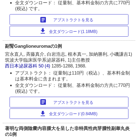
全文ダウンロード： 従量制、基本料金制の方共に770円
(税込) です。
article
アブストラクトを見る
download
全文ダウンロード(1.18MB)
副腎Ganglioneuromaの1例
宮永直人, 斉藤真介, 白岩浩志, 根本真一, 加納勝利, 小磯謙吉1)
筑波大学臨床医学系泌尿器科, 1)主任教授
西日本泌尿器科
50 (4)
1285-1288, 1988.
アブストラクト： 従量制は110円（税込）、基本料金制
は基本料金に含まれます。
全文ダウンロード： 従量制、基本料金制の方共に770円
(税込) です。
article
アブストラクトを見る
download
全文ダウンロード(0.84MB)
著明な両側陰嚢内容腫大を呈した非特異性肉芽腫性副睾丸炎
の1例