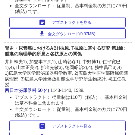
全文ダウンロード： 従量制、基本料金制の方共に770円
(税込) です。
article
アブストラクトを見る
download
全文ダウンロード(0.97MB)
腎盂・尿管癌におけるABH抗原, T抗原に関する研究 第1編 :
腫瘍の病理学的所見と各抗原との関係
井川幹夫1), 加登本幸久1), 山崎彰彦1), 中野博1), 仁平寛巳
1),4), 山本正美2), 折出光敏3), 徳岡昭治2),4), 務中昌己3),4)
1)広島大学医学部泌尿器科学教室, 2)広島大学医学部附属病院
病理部, 3)広島大学原爆放射能医学研究所生物統計, 4)主任教
授
西日本泌尿器科
50 (4)
1143-1149, 1988.
アブストラクト： 従量制は110円（税込）、基本料金制
は基本料金に含まれます。
全文ダウンロード： 従量制、基本料金制の方共に770円
(税込) です。
article
アブストラクトを見る