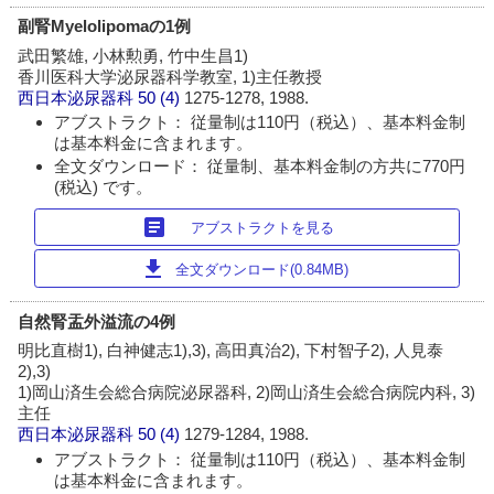
副腎Myelolipomaの1例
武田繁雄, 小林勲勇, 竹中生昌1)
香川医科大学泌尿器科学教室, 1)主任教授
西日本泌尿器科
50 (4)
1275-1278, 1988.
アブストラクト： 従量制は110円（税込）、基本料金制
は基本料金に含まれます。
全文ダウンロード： 従量制、基本料金制の方共に770円
(税込) です。
article
アブストラクトを見る
download
全文ダウンロード(0.84MB)
自然腎盂外溢流の4例
明比直樹1), 白神健志1),3), 高田真治2), 下村智子2), 人見泰
2),3)
1)岡山済生会総合病院泌尿器科, 2)岡山済生会総合病院内科, 3)
主任
西日本泌尿器科
50 (4)
1279-1284, 1988.
アブストラクト： 従量制は110円（税込）、基本料金制
は基本料金に含まれます。