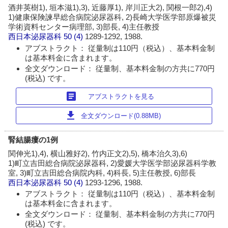
酒井英樹1), 垣本滋1),3), 近藤厚1), 岸川正大2), 関根一郎2),4)
1)健康保険諫早総合病院泌尿器科, 2)長崎大学医学部原爆被災
学術資料センター病理部, 3)部長, 4)主任教授
西日本泌尿器科
50 (4)
1289-1292, 1988.
アブストラクト： 従量制は110円（税込）、基本料金制
は基本料金に含まれます。
全文ダウンロード： 従量制、基本料金制の方共に770円
(税込) です。
article
アブストラクトを見る
download
全文ダウンロード(0.88MB)
腎結腸瘻の1例
関伸光1),4), 横山雅好2), 竹内正文2),5), 橋本治久3),6)
1)町立吉田総合病院泌尿器科, 2)愛媛大学医学部泌尿器科学教
室, 3)町立吉田総合病院内科, 4)科長, 5)主任教授, 6)部長
西日本泌尿器科
50 (4)
1293-1296, 1988.
アブストラクト： 従量制は110円（税込）、基本料金制
は基本料金に含まれます。
全文ダウンロード： 従量制、基本料金制の方共に770円
(税込) です。