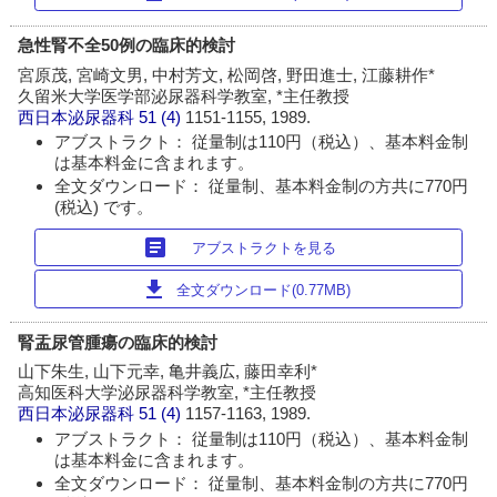
急性腎不全50例の臨床的検討
宮原茂, 宮崎文男, 中村芳文, 松岡啓, 野田進士, 江藤耕作*
久留米大学医学部泌尿器科学教室, *主任教授
西日本泌尿器科
51 (4)
1151-1155, 1989.
アブストラクト： 従量制は110円（税込）、基本料金制
は基本料金に含まれます。
全文ダウンロード： 従量制、基本料金制の方共に770円
(税込) です。
article
アブストラクトを見る
download
全文ダウンロード(0.77MB)
腎盂尿管腫瘍の臨床的検討
山下朱生, 山下元幸, 亀井義広, 藤田幸利*
高知医科大学泌尿器科学教室, *主任教授
西日本泌尿器科
51 (4)
1157-1163, 1989.
アブストラクト： 従量制は110円（税込）、基本料金制
は基本料金に含まれます。
全文ダウンロード： 従量制、基本料金制の方共に770円