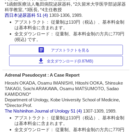
*1函館医療法人亀田病院泌尿器科, *2久留米大学医学部泌尿器
科学教室, *3医長, *4主任教授
西日本泌尿器科
51 (4)
1303-1306, 1989.
アブストラクト： 従量制は110円（税込）、基本料金制
は基本料金に含まれます。
全文ダウンロード： 従量制、基本料金制の方共に770円
(税込) です。
article
アブストラクトを見る
download
全文ダウンロード(0.87MB)
Adrenal Pseudocyst : A Case Report
Hiroshi OKADA, Osamu IMANISHI, Hitoshi OOKA, Shinsuke
TAKAGI, Soichi ARAKAWA, Osamu MATSUMOTO, Sadao
KAMIDONO*
Department of Urology, Kobe University School of Medicine,
*Director:Prof.
The Nishinihon Journal of Urology
51 (4)
1307-1309, 1989.
アブストラクト： 従量制は110円（税込）、基本料金制
は基本料金に含まれます。
全文ダウンロード： 従量制、基本料金制の方共に770円