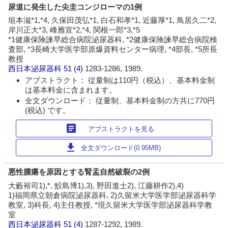
尿道に発生した尖圭コンジローマの1例
垣本滋*1,*4, 久保田茂弘*1, 白石和孝*1, 近藤厚*1, 鳥居久二*2,
岸川正大*3, 峰雅宣*2,*4, 関根一郎*3,*5
*1健康保険諫早総合病院泌尿器科, *2健康保険諫早総合病院検
査部, *3長崎大学医学部原爆資料センター病理, *4部長, *5所長
教授
西日本泌尿器科
51 (4)
1283-1286, 1989.
アブストラクト： 従量制は110円（税込）、基本料金制
は基本料金に含まれます。
全文ダウンロード： 従量制、基本料金制の方共に770円
(税込) です。
article
アブストラクトを見る
download
全文ダウンロード(0.95MB)
悪性腫瘍を原因とする腎盂自然破裂の2例
大藪裕司1),*, 鮫島博1),3), 野田進士2), 江藤耕作2),4)
1)福岡県立朝倉病院泌尿器科, 2)久留米大学医学部泌尿器科学
教室, 3)科長, 4)主任教授, *現久留米大学医学部泌尿器科学教
室
西日本泌尿器科
51 (4)
1287-1292, 1989.