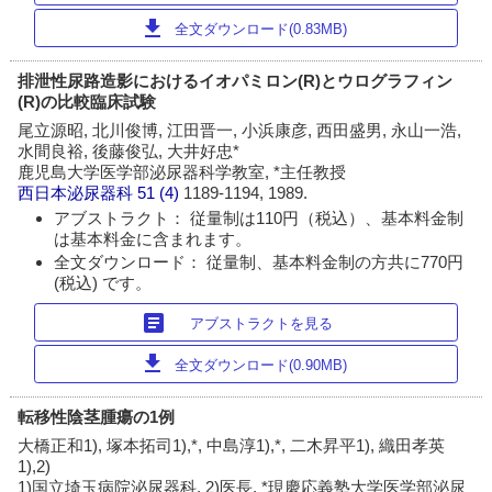
download
全文ダウンロード(0.83MB)
排泄性尿路造影におけるイオパミロン(R)とウログラフィン
(R)の比較臨床試験
尾立源昭, 北川俊博, 江田晋一, 小浜康彦, 西田盛男, 永山一浩,
水間良裕, 後藤俊弘, 大井好忠*
鹿児島大学医学部泌尿器科学教室, *主任教授
西日本泌尿器科
51 (4)
1189-1194, 1989.
アブストラクト： 従量制は110円（税込）、基本料金制
は基本料金に含まれます。
全文ダウンロード： 従量制、基本料金制の方共に770円
(税込) です。
article
アブストラクトを見る
download
全文ダウンロード(0.90MB)
転移性陰茎腫瘍の1例
大橋正和1), 塚本拓司1),*, 中島淳1),*, 二木昇平1), 織田孝英
1),2)
1)国立埼玉病院泌尿器科, 2)医長, *現慶応義塾大学医学部泌尿