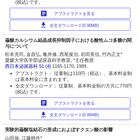
(税込) です。
article
アブストラクトを見る
download
全文ダウンロード(0.90MB)
蓚酸カルシウム結晶成長抑制因子における酸性ムコ多糖の関
与について
松本充司, 金昌弘, 亀井修, 西尾俊治, 岩田英信, 竹内正文*
愛媛大学医学部泌尿器科学教室, *主任教授
西日本泌尿器科
51 (4)
1165-1170, 1989.
アブストラクト： 従量制は110円（税込）、基本料金制
は基本料金に含まれます。
全文ダウンロード： 従量制、基本料金制の方共に770円
(税込) です。
article
アブストラクトを見る
download
全文ダウンロード(0.86MB)
実験的蓚酸塩結石の形成におよぼすクエン酸の影響
山田操, 江藤耕作*