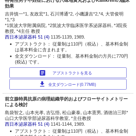
特発性男子不妊症における八味地黄丸およびKallikreinの臨床
効果
吉井慎一*1, 友政宏*1, 石川博通*2, 小磯謙吉*2,*4, 大管俊明
*1,*3
*1筑波大学附属病院, *2筑波大学臨床医学系泌尿器科, *3院長
教授, *4主任 教授
西日本泌尿器科
51 (4)
1135-1139, 1989.
アブストラクト： 従量制は110円（税込）、基本料金制
は基本料金に含まれます。
全文ダウンロード： 従量制、基本料金制の方共に770円
(税込) です。
article
アブストラクトを見る
download
全文ダウンロード(0.77MB)
前立腺特異抗原の病理組織学的およびフローサイトメトリー
による検討
島袋智之, 山本光孝, 吉弘悟, 松山豪泰, 山本憲男, 酒徳治三郎*
山口大学医学部泌尿器科学教室, *主任教授
西日本泌尿器科
51 (4)
1141-1144, 1989.
アブストラクト： 従量制は110円（税込）、基本料金制