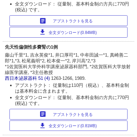
全文ダウンロード： 従量制、基本料金制の方共に770円
(税込) です。
article
アブストラクトを見る
download
全文ダウンロード(0.84MB)
先天性偏側性多嚢腎の1例
藤山千里*1, 吉永英俊*1, 井口厚司*1, 中牟田誠一*1, 真崎善二
郎*1,*3, 松尾義明*2, 松本俊一*2, 岸川高*2,*3
*1佐賀医科大学外科学講座泌尿器科部門, *2佐賀医科大学放射
線医学講座, *3主任教授
西日本泌尿器科
51 (4)
1263-1266, 1989.
アブストラクト： 従量制は110円（税込）、基本料金制
は基本料金に含まれます。
全文ダウンロード： 従量制、基本料金制の方共に770円
(税込) です。
article
アブストラクトを見る
download
全文ダウンロード(0.81MB)