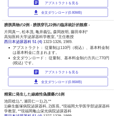
article
アブストラクトを見る
download
全文ダウンロード(0.80MB)
膀胱異物の2例 - 膀胱穿孔22例の臨床統計的観察 -
片岡真一, 松本茂, 亀井義弘, 森岡政明, 藤田幸利*
高知医科大学泌尿器科学教室, *主任教授
西日本泌尿器科
51 (4)
1323-1326, 1989.
アブストラクト： 従量制は110円（税込）、基本料金制
は基本料金に含まれます。
全文ダウンロード： 従量制、基本料金制の方共に770円
(税込) です。
article
アブストラクトを見る
download
全文ダウンロード(0.86MB)
精索に発生した線維性偽腫瘍の1例
池田稔1),*, 瀬田仁一1),2),**
1)麻生飯塚病院泌尿器科, 2)医長, *現福岡大学医学部泌尿器科
学教室, **現福岡亀山栄光病院泌尿器科
西日本泌尿器科
51 (4)
1327-1329, 1989.