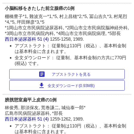
小脳転移をきたした前立腺癌の1例
棚橋豊子*1, 難波克一*1,*5, 村上昌穂*2,*5, 冨山吉久*3, 村尾烈
*4,*5, 坪田輝彦*3,*5
*1岡山市立市民病院泌尿器科, *2岡山市立市民病院脳神経外科,
*3岡山市立市民病院内科, *4岡山市立市民病院病理, *5部長
西日本泌尿器科
51 (4)
1255-1258, 1989.
アブストラクト： 従量制は110円（税込）、基本料金制
は基本料金に含まれます。
全文ダウンロード： 従量制、基本料金制の方共に770円
(税込) です。
article
アブストラクトを見る
download
全文ダウンロード(0.93MB)
膀胱憩室扁平上皮癌の1例
林俊秀, 那須保友, 荒巻謙二, 城仙泰一郎*
広島市民病院泌尿器科, *部長
西日本泌尿器科
51 (4)
1259-1262, 1989.
アブストラクト： 従量制は110円（税込）、基本料金制
は基本料金に含まれます。