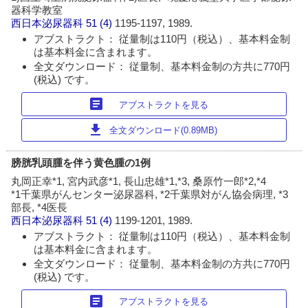
器科学教室
西日本泌尿器科
51 (4)
1195-1197, 1989.
アブストラクト： 従量制は110円（税込）、基本料金制
は基本料金に含まれます。
全文ダウンロード： 従量制、基本料金制の方共に770円
(税込) です。
article
アブストラクトを見る
download
全文ダウンロード(0.89MB)
膀胱乳頭腫を伴う黄色腫の1例
丸岡正幸*1, 宮内武彦*1, 長山忠雄*1,*3, 桑原竹一郎*2,*4
*1千葉県がんセンター泌尿器科, *2千葉県対がん協会病理, *3
部長, *4医長
西日本泌尿器科
51 (4)
1199-1201, 1989.
アブストラクト： 従量制は110円（税込）、基本料金制
は基本料金に含まれます。
全文ダウンロード： 従量制、基本料金制の方共に770円
(税込) です。
article
アブストラクトを見る