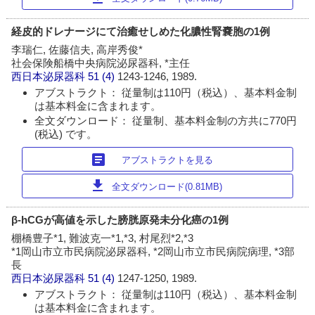
経皮的ドレナージにて治癒せしめた化膿性腎嚢胞の1例
李瑞仁, 佐藤信夫, 高岸秀俊*
社会保険船橋中央病院泌尿器科, *主任
西日本泌尿器科
51 (4)
1243-1246, 1989.
アブストラクト： 従量制は110円（税込）、基本料金制
は基本料金に含まれます。
全文ダウンロード： 従量制、基本料金制の方共に770円
(税込) です。
article
アブストラクトを見る
download
全文ダウンロード(0.81MB)
β-hCGが高値を示した膀胱原発未分化癌の1例
棚橋豊子*1, 難波克一*1,*3, 村尾烈*2,*3
*1岡山市立市民病院泌尿器科, *2岡山市立市民病院病理, *3部
長
西日本泌尿器科
51 (4)
1247-1250, 1989.
アブストラクト： 従量制は110円（税込）、基本料金制
は基本料金に含まれます。