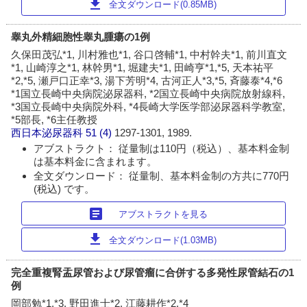
download
全文ダウンロード(0.85MB)
睾丸外精細胞性睾丸腫瘍の1例
久保田茂弘*1, 川村雅也*1, 谷口啓輔*1, 中村幹夫*1, 前川直文
*1, 山崎淳之*1, 林幹男*1, 堀建夫*1, 田崎亨*1,*5, 天本祐平
*2,*5, 瀬戸口正幸*3, 湯下芳明*4, 古河正人*3,*5, 斉藤泰*4,*6
*1国立長崎中央病院泌尿器科, *2国立長崎中央病院放射線科,
*3国立長崎中央病院外科, *4長崎大学医学部泌尿器科学教室,
*5部長, *6主任教授
西日本泌尿器科
51 (4)
1297-1301, 1989.
アブストラクト： 従量制は110円（税込）、基本料金制
は基本料金に含まれます。
全文ダウンロード： 従量制、基本料金制の方共に770円
(税込) です。
article
アブストラクトを見る
download
全文ダウンロード(1.03MB)
完全重複腎盂尿管および尿管瘤に合併する多発性尿管結石の1
例
岡部勉*1,*3, 野田進士*2, 江藤耕作*2,*4