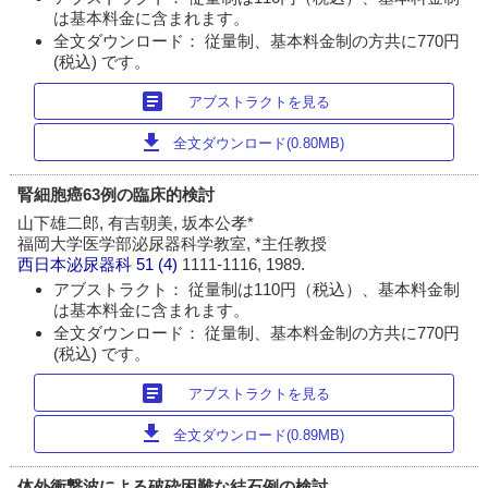
は基本料金に含まれます。
全文ダウンロード： 従量制、基本料金制の方共に770円
(税込) です。
article
アブストラクトを見る
download
全文ダウンロード(0.80MB)
腎細胞癌63例の臨床的検討
山下雄二郎, 有吉朝美, 坂本公孝*
福岡大学医学部泌尿器科学教室, *主任教授
西日本泌尿器科
51 (4)
1111-1116, 1989.
アブストラクト： 従量制は110円（税込）、基本料金制
は基本料金に含まれます。
全文ダウンロード： 従量制、基本料金制の方共に770円
(税込) です。
article
アブストラクトを見る
download
全文ダウンロード(0.89MB)
体外衝撃波による破砕困難な結石例の検討