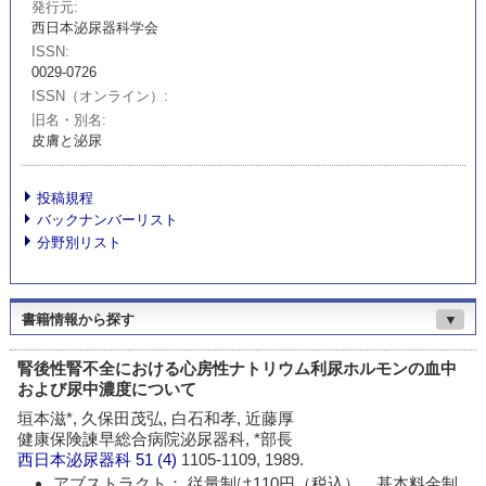
発行元
西日本泌尿器科学会
ISSN
0029-0726
ISSN（オンライン）
旧名・別名
皮膚と泌尿
投稿規程
バックナンバーリスト
分野別リスト
書籍情報から探す
▼
腎後性腎不全における心房性ナトリウム利尿ホルモンの血中
および尿中濃度について
垣本滋*, 久保田茂弘, 白石和孝, 近藤厚
健康保険諫早総合病院泌尿器科, *部長
西日本泌尿器科
51 (4)
1105-1109, 1989.
アブストラクト： 従量制は110円（税込）、基本料金制