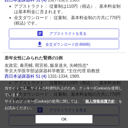
アブストラクト： 従量制は110円（税込）、基本料金制
は基本料金に含まれます。
全文ダウンロード： 従量制、基本料金制の方共に770円
(税込) です。
article
アブストラクトを見る
download
全文ダウンロード(0.86MB)
若年女性にみられた腎癌の1例
友政宏, 秦亮輔, 雨宮裕, 飯泉達夫, 矢崎恒忠*
帝京大学医学部泌尿器科学教室, *主任代理 助教授
西日本泌尿器科
51 (4)
1331-1334, 1989.
アブストラクト： 従量制は110円（税込）、基本料金制
は基本料金に含まれます。
当サイトでは、サイトの利便性向上のため、クッキー(Cookie)を使用し
全文ダウンロード： 従量制、基本料金制の方共に770円
ています。
(税込) です。
サイトのクッキー(Cookie)の使用に関しては、「
個人情報保護方針
」を
お読みください。
article
アブストラクトを見る
OK
download
全文ダウンロード(0.80MB)