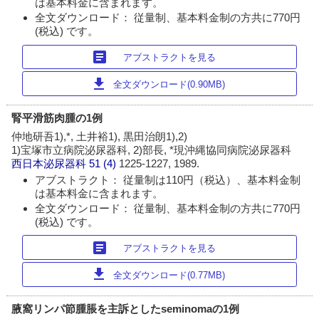
は基本料金に含まれます。
全文ダウンロード： 従量制、基本料金制の方共に770円
(税込) です。
article
アブストラクトを見る
download
全文ダウンロード(0.90MB)
腎平滑筋肉腫の1例
仲地研吾1),*, 土井裕1), 黒田治朗1),2)
1)宝塚市立病院泌尿器科, 2)部長, *現沖縄協同病院泌尿器科
西日本泌尿器科
51 (4)
1225-1227, 1989.
アブストラクト： 従量制は110円（税込）、基本料金制
は基本料金に含まれます。
全文ダウンロード： 従量制、基本料金制の方共に770円
(税込) です。
article
アブストラクトを見る
download
全文ダウンロード(0.77MB)
腋窩リンパ節腫脹を主訴としたseminomaの1例