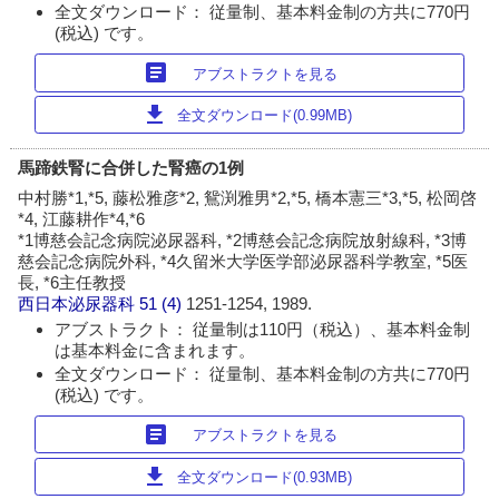
全文ダウンロード： 従量制、基本料金制の方共に770円
(税込) です。
article
アブストラクトを見る
download
全文ダウンロード(0.99MB)
馬蹄鉄腎に合併した腎癌の1例
中村勝*1,*5, 藤松雅彦*2, 鴛渕雅男*2,*5, 橋本憲三*3,*5, 松岡啓
*4, 江藤耕作*4,*6
*1博慈会記念病院泌尿器科, *2博慈会記念病院放射線科, *3博
慈会記念病院外科, *4久留米大学医学部泌尿器科学教室, *5医
長, *6主任教授
西日本泌尿器科
51 (4)
1251-1254, 1989.
アブストラクト： 従量制は110円（税込）、基本料金制
は基本料金に含まれます。
全文ダウンロード： 従量制、基本料金制の方共に770円
(税込) です。
article
アブストラクトを見る
download
全文ダウンロード(0.93MB)