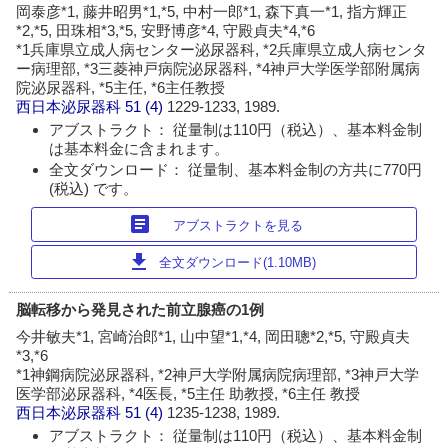
岡泰彦*1, 藤井昭男*1,*5, 中村一郎*1, 森下真一*1, 指方輝正
*2,*5, 田珠相*3,*5, 安野博彦*4, 守殿貞夫*4,*6
*1兵庫県立成人病センター泌尿器科, *2兵庫県立成人病センタ
ー病理部, *3三菱神戸病院泌尿器科, *4神戸大学医学部附属病
院泌尿器科, *5主任, *6主任教授
西日本泌尿器科
51 (4)
1229-1233, 1989.
アブストラクト： 従量制は110円（税込）、基本料金制
は基本料金に含まれます。
全文ダウンロード： 従量制、基本料金制の方共に770円
(税込) です。
article
アブストラクトを見る
download
全文ダウンロード(1.10MB)
脳転移から発見された前立腺癌の1例
今井敏夫*1, 宮崎治郎*1, 山中望*1,*4, 岡田聰*2,*5, 守殿貞夫
*3,*6
*1神鋼病院泌尿器科, *2神戸大学附属病院病理部, *3神戸大学
医学部泌尿器科, *4医長, *5主任 助教授, *6主任 教授
西日本泌尿器科
51 (4)
1235-1238, 1989.
アブストラクト： 従量制は110円（税込）、基本料金制