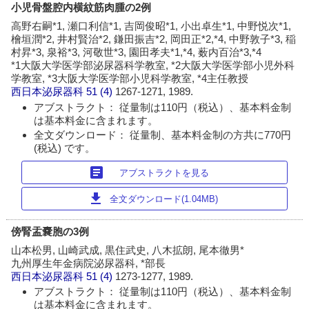
小児骨盤腔内横紋筋肉腫の2例
高野右嗣*1, 瀬口利信*1, 吉岡俊昭*1, 小出卓生*1, 中野悦次*1,
檜垣潤*2, 井村賢治*2, 鎌田振吉*2, 岡田正*2,*4, 中野敦子*3, 稲
村昇*3, 泉裕*3, 河敬世*3, 園田孝夫*1,*4, 薮内百治*3,*4
*1大阪大学医学部泌尿器科学教室, *2大阪大学医学部小児外科
学教室, *3大阪大学医学部小児科学教室, *4主任教授
西日本泌尿器科
51 (4)
1267-1271, 1989.
アブストラクト： 従量制は110円（税込）、基本料金制
は基本料金に含まれます。
全文ダウンロード： 従量制、基本料金制の方共に770円
(税込) です。
article
アブストラクトを見る
download
全文ダウンロード(1.04MB)
傍腎盂嚢胞の3例
山本松男, 山崎武成, 黒住武史, 八木拡朗, 尾本徹男*
九州厚生年金病院泌尿器科, *部長
西日本泌尿器科
51 (4)
1273-1277, 1989.
アブストラクト： 従量制は110円（税込）、基本料金制
は基本料金に含まれます。