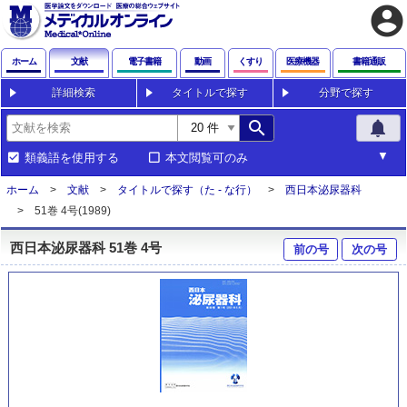
account_circle
ホーム
文献
電子書籍
動画
くすり
医療機器
書籍通販
詳細検索
タイトルで探す
分野で探す
search
notifications
類義語を使用する
本文閲覧可のみ
ホーム
文献
タイトルで探す（た - な行）
西日本泌尿器科
51巻 4号(1989)
西日本泌尿器科 51巻 4号
前の号
次の号