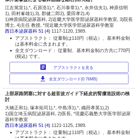
江左篤宣1),*, 石原浩1),*, 石川泰章1),*, 永井信夫1), 神原信明
1), 田村峯雄1),3), 郡健二郎2), 栗田孝2),4)
1)神原病院泌尿器科, 2)近畿大学医学部泌尿器科学教室, 3)院長
博士, 4)主任 教授, *現近畿大学医学部泌尿器科学教室
西日本泌尿器科
51 (4)
1117-1120, 1989.
アブストラクト： 従量制は110円（税込）、基本料金制
は基本料金に含まれます。
全文ダウンロード： 従量制、基本料金制の方共に770円
(税込) です。
article
アブストラクトを見る
download
全文ダウンロード(0.76MB)
上部尿路閉塞に対する超音波ガイド下経皮的腎瘻造設術の検
討
大橋正和1), 塚本拓司1),*, 中島淳1),*, 織田孝英1),2)
1)国立埼玉病院泌尿器科, 2)医長, *現慶応義塾大学医学部泌尿
器科学教室
西日本泌尿器科
51 (4)
1121-1125, 1989.
アブストラクト： 従量制は110円（税込）、基本料金制