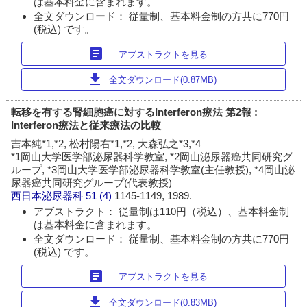
は基本料金に含まれます。
全文ダウンロード： 従量制、基本料金制の方共に770円
(税込) です。
article
アブストラクトを見る
download
全文ダウンロード(0.87MB)
転移を有する腎細胞癌に対するInterferon療法 第2報 :
Interferon療法と従来療法の比較
吉本純*1,*2, 松村陽右*1,*2, 大森弘之*3,*4
*1岡山大学医学部泌尿器科学教室, *2岡山泌尿器癌共同研究グ
ループ, *3岡山大学医学部泌尿器科学教室(主任教授), *4岡山泌
尿器癌共同研究グループ(代表教授)
西日本泌尿器科
51 (4)
1145-1149, 1989.
アブストラクト： 従量制は110円（税込）、基本料金制
は基本料金に含まれます。
全文ダウンロード： 従量制、基本料金制の方共に770円
(税込) です。
article
アブストラクトを見る
download
全文ダウンロード(0.83MB)