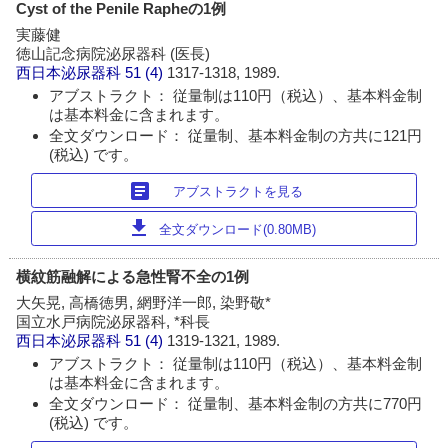
Cyst of the Penile Rapheの1例
実藤健
徳山記念病院泌尿器科 (医長)
西日本泌尿器科
51 (4)
1317-1318, 1989.
アブストラクト： 従量制は110円（税込）、基本料金制
は基本料金に含まれます。
全文ダウンロード： 従量制、基本料金制の方共に121円
(税込) です。
article
アブストラクトを見る
download
全文ダウンロード(0.80MB)
横紋筋融解による急性腎不全の1例
大矢晃, 高橋徳男, 網野洋一郎, 染野敬*
国立水戸病院泌尿器科, *科長
西日本泌尿器科
51 (4)
1319-1321, 1989.
アブストラクト： 従量制は110円（税込）、基本料金制
は基本料金に含まれます。
全文ダウンロード： 従量制、基本料金制の方共に770円
(税込) です。