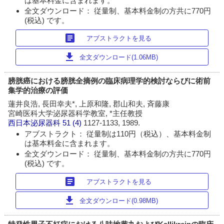
は基本料金に含まれます。
全文ダウンロード： 従量制、基本料金制の方共に770円
(税込) です。
article
アブストラクトを見る
download
全文ダウンロード(1.06MB)
膀胱癌における膀胱全摘例の臨床病理学的検討ならびに術前
集学的治療の評価
蓮井良浩, 長田幸夫*, 上原和隆, 郡山和夫, 斉藤康
宮崎医科大学泌尿器科学教室, *主任教授
西日本泌尿器科
51 (4)
1127-1133, 1989.
アブストラクト： 従量制は110円（税込）、基本料金制
は基本料金に含まれます。
全文ダウンロード： 従量制、基本料金制の方共に770円
(税込) です。
article
アブストラクトを見る
download
全文ダウンロード(0.98MB)