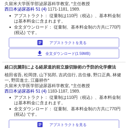
久留米大学医学部泌尿器科学教室, *主任教授
西日本泌尿器科
51 (4)
1171-1181, 1989.
アブストラクト： 従量制は110円（税込）、基本料金制
は基本料金に含まれます。
全文ダウンロード： 従量制、基本料金制の方共に770円
(税込) です。
article
アブストラクトを見る
download
全文ダウンロード(1.59MB)
経口抗菌剤による経尿道的前立腺切除術の予防的化学療法
植田省吾, 松岡啓, 山下拓郎, 吉武信行, 吉住修, 野口正典, 林健
一, 野田進士, 江藤耕作*
久留米大学医学部泌尿器科学教室, *主任教授
西日本泌尿器科
51 (4)
1183-1187, 1989.
アブストラクト： 従量制は110円（税込）、基本料金制
は基本料金に含まれます。
全文ダウンロード： 従量制、基本料金制の方共に770円
(税込) です。
article
アブストラクトを見る