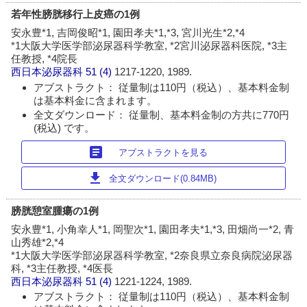
若年性膀胱移行上皮癌の1例
安永豊*1, 吉岡俊昭*1, 園田孝夫*1,*3, 宮川光生*2,*4
*1大阪大学医学部泌尿器科学教室, *2宮川泌尿器科医院, *3主
任教授, *4院長
西日本泌尿器科
51 (4)
1217-1220, 1989.
アブストラクト： 従量制は110円（税込）、基本料金制
は基本料金に含まれます。
全文ダウンロード： 従量制、基本料金制の方共に770円
(税込) です。
article
アブストラクトを見る
download
全文ダウンロード(0.84MB)
膀胱憩室腫瘍の1例
安永豊*1, 小角幸人*1, 岡聖次*1, 園田孝夫*1,*3, 田畑尚一*2, 青
山秀雄*2,*4
*1大阪大学医学部泌尿器科学教室, *2奈良県立奈良病院泌尿器
科, *3主任教授, *4医長
西日本泌尿器科
51 (4)
1221-1224, 1989.
アブストラクト： 従量制は110円（税込）、基本料金制