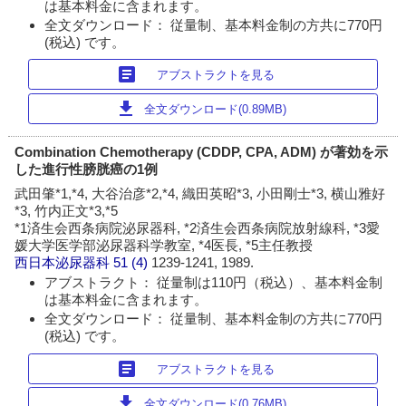
は基本料金に含まれます。
全文ダウンロード： 従量制、基本料金制の方共に770円
(税込) です。
article
アブストラクトを見る
download
全文ダウンロード(0.89MB)
Combination Chemotherapy (CDDP, CPA, ADM) が著効を示
した進行性膀胱癌の1例
武田肇*1,*4, 大谷治彦*2,*4, 織田英昭*3, 小田剛士*3, 横山雅好
*3, 竹内正文*3,*5
*1済生会西条病院泌尿器科, *2済生会西条病院放射線科, *3愛
媛大学医学部泌尿器科学教室, *4医長, *5主任教授
西日本泌尿器科
51 (4)
1239-1241, 1989.
アブストラクト： 従量制は110円（税込）、基本料金制
は基本料金に含まれます。
全文ダウンロード： 従量制、基本料金制の方共に770円
(税込) です。
article
アブストラクトを見る
download
全文ダウンロード(0.76MB)