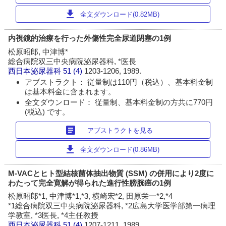
download
全文ダウンロード(0.82MB)
内視鏡的治療を行った外傷性完全尿道閉塞の1例
松原昭郎, 中津博*
総合病院双三中央病院泌尿器科, *医長
西日本泌尿器科
51 (4)
1203-1206, 1989.
アブストラクト： 従量制は110円（税込）、基本料金制
は基本料金に含まれます。
全文ダウンロード： 従量制、基本料金制の方共に770円
(税込) です。
article
アブストラクトを見る
download
全文ダウンロード(0.86MB)
M-VACとヒト型結核菌体抽出物質 (SSM) の併用により2度に
わたって完全寛解が得られた進行性膀胱癌の1例
松原昭郎*1, 中津博*1,*3, 横崎宏*2, 田原栄一*2,*4
*1総合病院双三中央病院泌尿器科, *2広島大学医学部第一病理
学教室, *3医長, *4主任教授
西日本泌尿器科
51 (4)
1207-1211, 1989.