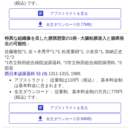
(税込) です。
article
アブストラクトを見る
download
全文ダウンロード(0.77MB)
特異な組織像を呈した膀胱憩室の1例 - 大腸粘膜迷入と腺癌発
生の可能性 -
佐藤敬悦*1, 佐々木秀平*1,*3, 松尾重樹*1, 小友良*1, 加納正史
*2,*3
*1市立秋田総合病院泌尿器科, *2市立秋田総合病院病理科, *3
部長
西日本泌尿器科
51 (4)
1311-1315, 1989.
アブストラクト： 従量制は110円（税込）、基本料金制
は基本料金に含まれます。
全文ダウンロード： 従量制、基本料金制の方共に770円
(税込) です。
article
アブストラクトを見る
download
全文ダウンロード(0.94MB)