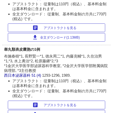
アブストラクト： 従量制は110円（税込）、基本料金制
は基本料金に含まれます。
全文ダウンロード： 従量制、基本料金制の方共に770円
(税込) です。
article
アブストラクトを見る
download
全文ダウンロード(1.13MB)
睾丸類表皮嚢胞の1例
布施春樹*1, 長野賢一*1, 徳永周二*1, 内藤克輔*1, 久住治男
*1,*3, 水上勇治*2, 松原藤継*2,*3
*1金沢大学医学部泌尿器科学教室, *2金沢大学医学部附属病院
病理部, *3主任教授
西日本泌尿器科
51 (4)
1293-1296, 1989.
アブストラクト： 従量制は110円（税込）、基本料金制
は基本料金に含まれます。
全文ダウンロード： 従量制、基本料金制の方共に770円
(税込) です。
article
アブストラクトを見る