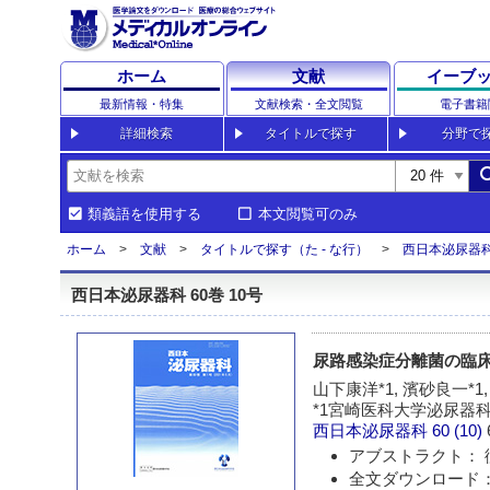
ホーム
文献
イーブ
最新情報・特集
文献検索・全文閲覧
電子書籍
詳細検索
タイトルで探す
分野で
sea
類義語を使用する
本文閲覧可のみ
ホーム
文献
タイトルで探す（た - な行）
西日本泌尿器
西日本泌尿器科 60巻 10号
尿路感染症分離菌の臨床的
山下康洋*1, 濱砂良一*1, 
*1宮崎医科大学泌尿器科
西日本泌尿器科
60 (10)
アブストラクト： 
全文ダウンロード：