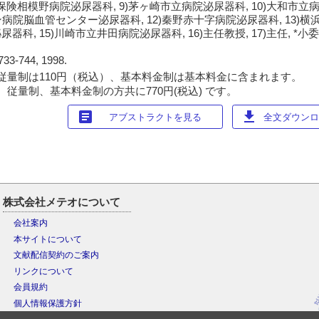
保険相模野病院泌尿器科, 9)茅ヶ崎市立病院泌尿器科, 10)大和市立病院
院脳血管センター泌尿器科, 12)秦野赤十字病院泌尿器科, 13)
尿器科, 15)川崎市立井田病院泌尿器科, 16)主任教授, 17)主任, *小委
733-744, 1998.
従量制は110円（税込）、基本料金制は基本料金に含まれます。
 従量制、基本料金制の方共に770円(税込) です。
article
download
アブストラクトを見る
全文ダウンロー
株式会社メテオについて
会社案内
本サイトについて
文献配信契約のご案内
リンクについて
会員規約
個人情報保護方針