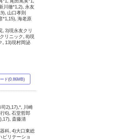
*1, 尾田篤実*1,
新川徹*1,2), 永友
1,9), 山口孝則
彦*1,15), 海老原
, 3)現永友クリ
クリニック, 8)現
, 13)現村岡泌
ド(0.86MB)
2),17),*, 川崎
野克行6), 石堂哲郎
),17), 斎藤清
科, 4)大口東総
リハビリテーショ