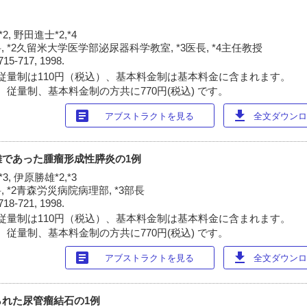
2, 野田進士*2,*4
 *2久留米大学医学部泌尿器科学教室, *3医長, *4主任教授
715-717, 1998.
従量制は110円（税込）、基本料金制は基本料金に含まれます。
 従量制、基本料金制の方共に770円(税込) です。
article
download
アブストラクトを見る
全文ダウンロー
難であった腫瘤形成性膵炎の1例
3, 伊原勝雄*2,*3
 *2青森労災病院病理部, *3部長
718-721, 1998.
従量制は110円（税込）、基本料金制は基本料金に含まれます。
 従量制、基本料金制の方共に770円(税込) です。
article
download
アブストラクトを見る
全文ダウンロー
れた尿管瘤結石の1例