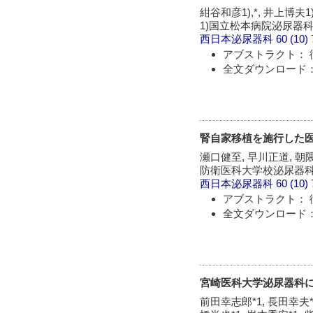
紺谷和彦1),*, 井上博夫1)
1)国立松本病院泌尿器科,
西日本泌尿器科
60 (10)
アブストラクト： 
全文ダウンロード：
腎自家移植を施行した医
瀬口健至, 早川正道, 朝隈
防衛医科大学校泌尿器科
西日本泌尿器科
60 (10)
アブストラクト： 
全文ダウンロード：
宮崎医科大学泌尿器科に
前田幸志郎*1, 長田幸夫*1