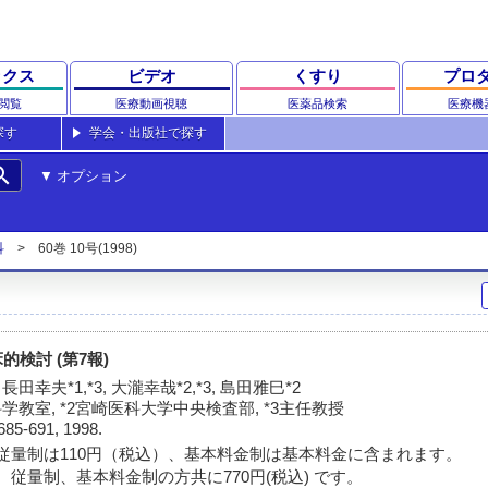
ックス
ビデオ
くすり
プロ
閲覧
医療動画視聴
医薬品検索
医療機
探す
学会・出版社で探す
rch
オプション
科
60巻 10号(1998)
検討 (第7報)
長田幸夫*1,*3, 大瀧幸哉*2,*3, 島田雅巳*2
学教室, *2宮崎医科大学中央検査部, *3主任教授
685-691, 1998.
従量制は110円（税込）、基本料金制は基本料金に含まれます。
 従量制、基本料金制の方共に770円(税込) です。