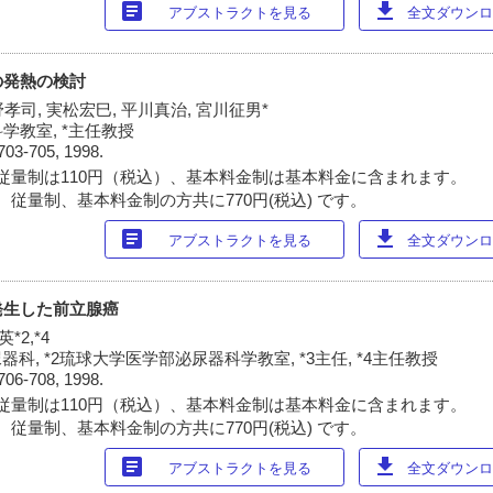
article
download
アブストラクトを見る
全文ダウンロー
の発熱の検討
野孝司, 実松宏巳, 平川真治, 宮川征男*
学教室, *主任教授
703-705, 1998.
従量制は110円（税込）、基本料金制は基本料金に含まれます。
 従量制、基本料金制の方共に770円(税込) です。
article
download
アブストラクトを見る
全文ダウンロー
発生した前立腺癌
*2,*4
科, *2琉球大学医学部泌尿器科学教室, *3主任, *4主任教授
706-708, 1998.
従量制は110円（税込）、基本料金制は基本料金に含まれます。
 従量制、基本料金制の方共に770円(税込) です。
article
download
アブストラクトを見る
全文ダウンロー