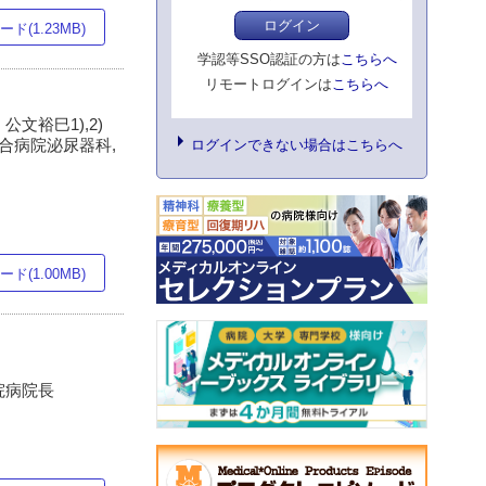
ログイン
ド(1.23MB)
学認等SSO認証の方は
こちらへ
リモートログインは
こちらへ
, 公文裕巳1),2)
総合病院泌尿器科,
ログインできない場合はこちらへ
ド(1.00MB)
病院病院長