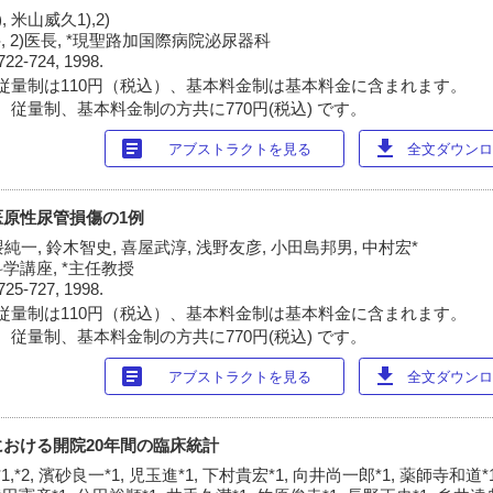
, 米山威久1),2)
 2)医長, *現聖路加国際病院泌尿器科
722-724, 1998.
従量制は110円（税込）、基本料金制は基本料金に含まれます。
 従量制、基本料金制の方共に770円(税込) です。
article
download
アブストラクトを見る
全文ダウンロー
原性尿管損傷の1例
純一, 鈴木智史, 喜屋武淳, 浅野友彦, 小田島邦男, 中村宏*
学講座, *主任教授
725-727, 1998.
従量制は110円（税込）、基本料金制は基本料金に含まれます。
 従量制、基本料金制の方共に770円(税込) です。
article
download
アブストラクトを見る
全文ダウンロー
おける開院20年間の臨床統計
,*2, 濱砂良一*1, 児玉進*1, 下村貴宏*1, 向井尚一郎*1, 薬師寺和道*1