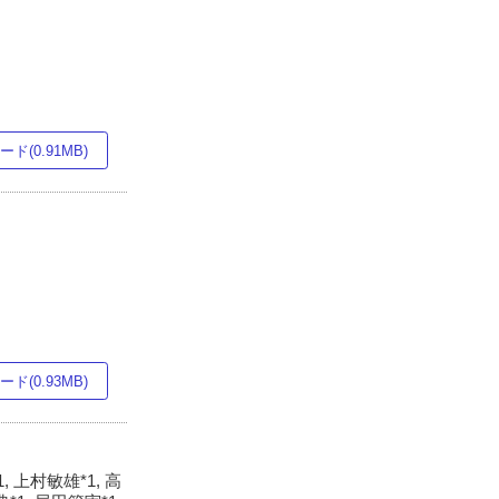
ド(0.91MB)
ド(0.93MB)
, 上村敏雄*1, 高