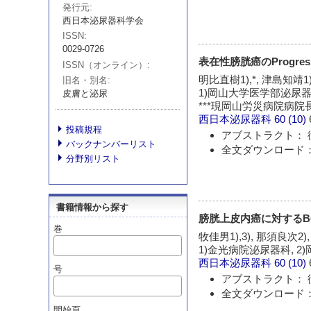
発行元
西日本泌尿器科学会
ISSN
0029-0726
表在性膀胱癌のProgre
ISSN（オンライン）
明比直樹1),*, 津島知靖1)
旧名・別名
1)岡山大学医学部泌尿器
皮膚と泌尿
***現岡山労災病院病院
西日本泌尿器科
60 (10)
投稿規程
アブストラクト： 
バックナンバーリスト
全文ダウンロード：
分野別リスト
書籍情報から探す
膀胱上皮内癌に対するB
巻
牧佳男1),3), 那須良次2),
1)金光病院泌尿器科, 2
西日本泌尿器科
60 (10)
号
アブストラクト： 
全文ダウンロード：
開始頁