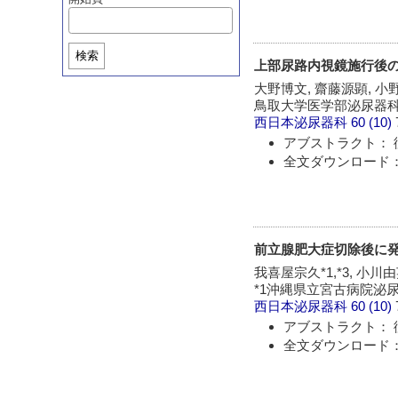
検索
上部尿路内視鏡施行後
大野博文, 齋藤源顕, 小
鳥取大学医学部泌尿器科
西日本泌尿器科
60 (10)
アブストラクト： 
全文ダウンロード：
前立腺肥大症切除後に
我喜屋宗久*1,*3, 小川由英
*1沖縄県立宮古病院泌尿器
西日本泌尿器科
60 (10)
アブストラクト： 
全文ダウンロード：