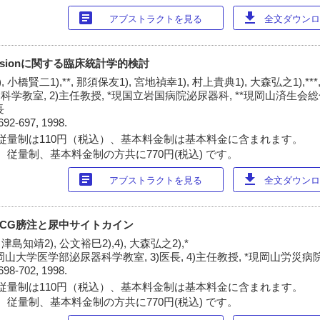
article
download
アブストラクトを見る
全文ダウンロー
ssionに関する臨床統計学的検討
, 小橋賢二1),**, 那須保友1), 宮地禎幸1), 村上貴典1), 大森弘之1),***
科学教室, 2)主任教授, *現国立岩国病院泌尿器科, **現岡山済生会
長
692-697, 1998.
従量制は110円（税込）、基本料金制は基本料金に含まれます。
 従量制、基本料金制の方共に770円(税込) です。
article
download
アブストラクトを見る
全文ダウンロー
CG膀注と尿中サイトカイン
 津島知靖2), 公文裕巳2),4), 大森弘之2),*
)岡山大学医学部泌尿器科学教室, 3)医長, 4)主任教授, *現岡山労災
698-702, 1998.
従量制は110円（税込）、基本料金制は基本料金に含まれます。
 従量制、基本料金制の方共に770円(税込) です。