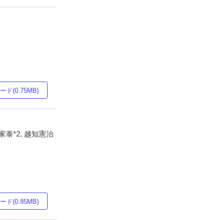
ド(0.75MB)
清家泰*2, 越知憲治
ド(0.85MB)