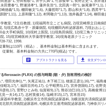
柴田憲彦*1, 分田裕順*1, 井手久満*1, 竹原俊幸*1, 長野正史*1, 糸井達典
永田豊春*1, 野瀬清孝*1, 蓮井良浩*1, 北田真一郎*1, 妹尾康平*1,1), 
, 宮崎徳義*1,5), 棚田敏文*1,6), 大藤哲郎*1,7), 郡山和夫*1,8), 西昇平*
 竹原朗*1,11), 上原和隆*1,12), 村岡敬介*1,13), 池井義彦*1,14), 柳田俊
教室, *2主任教授, 1)現福岡市立こども病院, 2)現宮崎県立日南病院
院, 5)現広島赤十字・原爆病院, 6)現棚田内科泌尿器科, 7)現おおふじ
会大手町病院, 10)現村上医院, 11)現島田病院, 12)現三角クリニック
病院, 15)現宮崎医科大学薬理学教室, 16)現海老原クリニック
728-732, 1998.
従量制は110円（税込）、基本料金制は基本料金に含まれます。
 従量制、基本料金制の方共に770円(税込) です。
article
download
アブストラクトを見る
全文ダウンロー
eroxacin (FLRX) の投与時期 (朝・夕) 別有用性の検討
*, 増田光伸1),**, 矢尾正祐1), 木下裕三1), 穂坂正彦1),16),***, 福島修司
昭3),17),*, 福田百邦4),17), 公平昭男5),17), 宮井啓国6),17), 佐
藤和彦8),17), 菅野ひとみ8), 仙賀裕9),17), 熊谷治巳10),17), 高橋俊博11
*, 北見一夫14),17), 志村英俊14), 塩崎洋15),17), 宮本浩15)
尿器科学教室, 2)横浜市立市民病院泌尿器科, 3)横須賀共済病院泌尿器
須賀北部共済病院泌尿器科, 6)横浜市立港湾病院泌尿器科, 7)神奈川