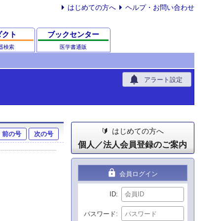
はじめての方へ
ヘルプ・お問い合わせ
ダクト
ブックセンター
器検索
医学書通販
notifications
アラート設定
はじめての方へ
前の号
次の号
個人／法人会員登録のご案内
lock
会員ログイン
ID
パスワード