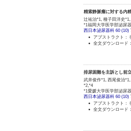
精索静脈瘤に対する内精索
辻祐治*1, 種子田洋史*1, 
*1福岡大学医学部泌尿器科
西日本泌尿器科
60 (10)
アブストラクト： 
全文ダウンロード：
排尿困難を主訴とし前
武井俊作*1, 西尾俊治*1,
*2,*4
*1愛媛大学医学部泌尿器科
西日本泌尿器科
60 (10)
アブストラクト： 
全文ダウンロード：