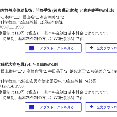
静脈高位結紮術 : 開放手術 (後腹膜到達法) と腹腔鏡手術の比較
江本純*1,1), 横山裕*1, 有吉朝美*1,*2
学教室, *2主任教授, 1)現橋本病院
709-711, 1998.
従量制は110円（税込）、基本料金制は基本料金に含まれます。
 従量制、基本料金制の方共に770円(税込) です。
article
download
アブストラクトを見る
全文ダウンロー
立腺肥大症を思わせた直腸癌の1例
 横山雅好*1,*3, 高橋真司*2, 宇田晶子*2, 越智達正*2, 杉浦啓介*2, 
学教室, *2松山市民病院泌尿器科, *3主任教授, *4部長
712-714, 1998.
従量制は110円（税込）、基本料金制は基本料金に含まれます。
 従量制、基本料金制の方共に770円(税込) です。
article
download
アブストラクトを見る
全文ダウンロー