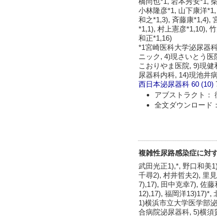
橋尚也*1, 岩本秀安*1, 
小林隆彦*1, 山下康洋*1, 
和之*1,3), 斉藤康*1,4)
*1,1), 村上憲彦*1,10),
和正*1,16)
*1宮崎医科大学泌尿器科学
ニック, 4)現さいとう医
こおりやま医院, 9)現健和
尿器科内科, 14)現池井
西日本泌尿器科
60 (10)
アブストラクト： 
全文ダウンロード：
複雑性尿路感染症に対するfl
武田光正1),*, 野口和美1),
千尋2), 村井哲夫2), 里見佳
7),17), 田中克幸7), 佐
12),17), 福岡洋13)17)
1)横浜市立大学医学部泌
合病院泌尿器科, 5)横