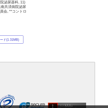
泌尿器科, 11)
横浜南共済病院泌尿
員会, **コントロ
ド(1.31MB)