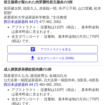
前立腺癌が疑われた肉芽腫性前立腺炎の3例
富田健太郎, 稲富久人, 赤坂聡一郎, 寺戸三千和, 山口雷藏, 松本
哲朗*
産業医科大学泌尿器科学教室, *主任教授
西日本泌尿器科
64 (7)
477-482, 2002.
アブストラクト： 従量制は110円（税込）、基本料金制
は基本料金に含まれます。
全文ダウンロード： 従量制、基本料金制の方共に770円
(税込) です。
article
アブストラクトを見る
download
全文ダウンロード(1.35MB)
成人膀胱原発横紋筋肉腫の1例
我喜屋宗久1),3), 謝花政秀1), 金城治2),4)
1)大浜第一病院泌尿器科, 2)大浜第一病院外科, 3)医長, 4)部長
西日本泌尿器科
64 (7)
483-485, 2002.
アブストラクト： 従量制は110円（税込）、基本料金制
は基本料金に含まれます。
全文ダウンロード： 従量制、基本料金制の方共に770円
(税込) です。