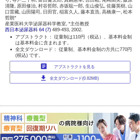
清隆, 原田修治, 村谷哲郎, 赤坂聡一郎, 生山俊弘, 佐藤英樹, 山
口雷藏, 山田陽司, 日田官, 稲富久人, 藤本直浩, 高橋康一, 松本
哲朗*
産業医科大学泌尿器科学教室, *主任教授
西日本泌尿器科
64 (7)
489-493, 2002.
アブストラクト： 従量制は110円（税込）、基本料金制
は基本料金に含まれます。
全文ダウンロード： 従量制、基本料金制の方共に770円
(税込) です。
article
アブストラクトを見る
download
全文ダウンロード(0.82MB)