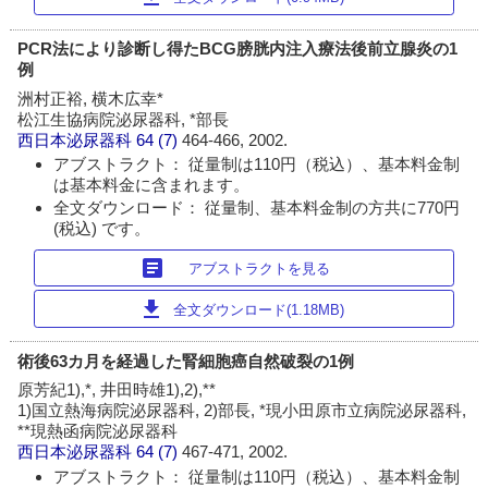
PCR法により診断し得たBCG膀胱内注入療法後前立腺炎の1
例
洲村正裕, 横木広幸*
松江生協病院泌尿器科, *部長
西日本泌尿器科
64 (7)
464-466, 2002.
アブストラクト： 従量制は110円（税込）、基本料金制
は基本料金に含まれます。
全文ダウンロード： 従量制、基本料金制の方共に770円
(税込) です。
article
アブストラクトを見る
download
全文ダウンロード(1.18MB)
術後63カ月を経過した腎細胞癌自然破裂の1例
原芳紀1),*, 井田時雄1),2),**
1)国立熱海病院泌尿器科, 2)部長, *現小田原市立病院泌尿器科,
**現熱函病院泌尿器科
西日本泌尿器科
64 (7)
467-471, 2002.
アブストラクト： 従量制は110円（税込）、基本料金制