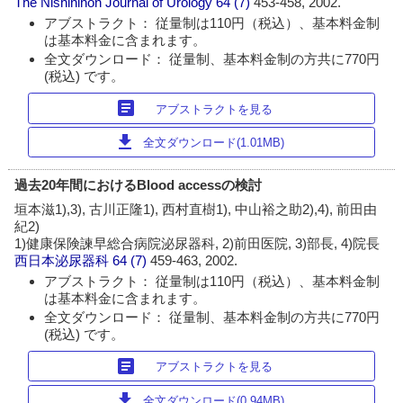
The Nishinihon Journal of Urology
64 (7)
453-458, 2002.
アブストラクト： 従量制は110円（税込）、基本料金制
は基本料金に含まれます。
全文ダウンロード： 従量制、基本料金制の方共に770円
(税込) です。
article
アブストラクトを見る
download
全文ダウンロード(1.01MB)
過去20年間におけるBlood accessの検討
垣本滋1),3), 古川正隆1), 西村直樹1), 中山裕之助2),4), 前田由
紀2)
1)健康保険諫早総合病院泌尿器科, 2)前田医院, 3)部長, 4)院長
西日本泌尿器科
64 (7)
459-463, 2002.
アブストラクト： 従量制は110円（税込）、基本料金制
は基本料金に含まれます。
全文ダウンロード： 従量制、基本料金制の方共に770円
(税込) です。
article
アブストラクトを見る
download
全文ダウンロード(0.94MB)