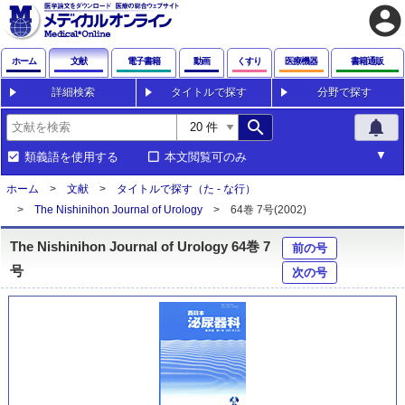
account_circle
ホーム
文献
電子書籍
動画
くすり
医療機器
書籍通販
詳細検索
タイトルで探す
分野で探す
search
notifications
類義語を使用する
本文閲覧可のみ
ホーム
文献
タイトルで探す（た - な行）
The Nishinihon Journal of Urology
64巻 7号(2002)
The Nishinihon Journal of Urology 64巻 7
前の号
号
次の号