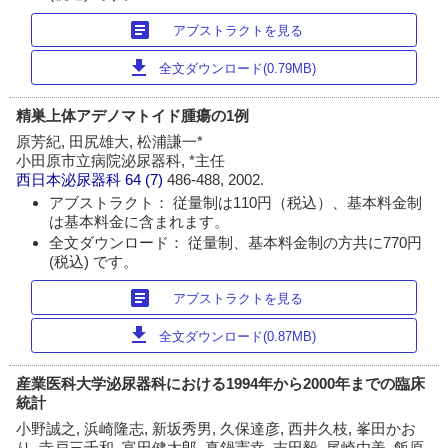
article
アブストラクトを見る
download
全文ダウンロード(0.79MB)
精巣上体アデノマトイド腫瘍の1例
原芳紀, 田尻雄大, 松浦謙一*
小田原市立病院泌尿器科, *主任
西日本泌尿器科
64 (7)
486-488, 2002.
アブストラクト： 従量制は110円（税込）、基本料金制
は基本料金に含まれます。
全文ダウンロード： 従量制、基本料金制の方共に770円
(税込) です。
article
アブストラクトを見る
download
全文ダウンロード(0.87MB)
産業医科大学泌尿器科における1994年から2000年までの臨床
統計
小野誠之, 浜崎隆志, 新坂秀男, 久保達彦, 西井久枝, 峯田かお
り, 寺戸三千和, 富田健太郎, 真鍋憲幸, 吉田毅, 尾崎由美, 飯原