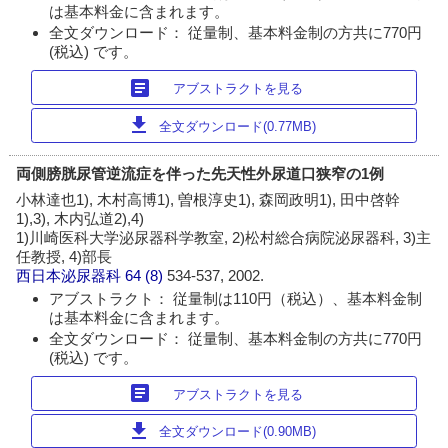
は基本料金に含まれます。
全文ダウンロード： 従量制、基本料金制の方共に770円
(税込) です。
article
アブストラクトを見る
download
全文ダウンロード(0.77MB)
両側膀胱尿管逆流症を伴った先天性外尿道口狭窄の1例
小林達也1), 木村高博1), 曽根淳史1), 森岡政明1), 田中啓幹
1),3), 木内弘道2),4)
1)川崎医科大学泌尿器科学教室, 2)松村総合病院泌尿器科, 3)主
任教授, 4)部長
西日本泌尿器科
64 (8)
534-537, 2002.
アブストラクト： 従量制は110円（税込）、基本料金制
は基本料金に含まれます。
全文ダウンロード： 従量制、基本料金制の方共に770円
(税込) です。
article
アブストラクトを見る
download
全文ダウンロード(0.90MB)