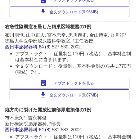
article
アブストラクトを見る
download
全文ダウンロード(0.96MB)
右急性陰嚢症を呈した精巣区域梗塞の1例
布川朋也, 山中正人, 宮本忠幸, 黒川泰史, 金山博臣, 香川征*
徳島大学医学部泌尿器科学教室, *主任教授
西日本泌尿器科
64 (8)
527-530, 2002.
アブストラクト： 従量制は110円（税込）、基本料金制
は基本料金に含まれます。
全文ダウンロード： 従量制、基本料金制の方共に770円
(税込) です。
article
アブストラクトを見る
download
全文ダウンロード(0.87MB)
縦方向に裂けた開放性前部尿道損傷の1例
市木康久*, 吉永英俊
新行橋病院泌尿器科, *部長
西日本泌尿器科
64 (8)
531-533, 2002.
アブストラクト： 従量制は110円（税込）、基本料金制