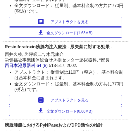
全文ダウンロード： 従量制、基本料金制の方共に770円
(税込) です。
article
アブストラクトを見る
download
全文ダウンロード(1.63MB)
Resiniferatoxin膀胱内注入療法 - 尿失禁に対する効果 -
西井久枝, 岩坪暎二*, 木元康介
労働福祉事業団体総合せき損センター泌尿器科, *部長
西日本泌尿器科
64 (8)
513-517, 2002.
アブストラクト： 従量制は110円（税込）、基本料金制
は基本料金に含まれます。
全文ダウンロード： 従量制、基本料金制の方共に770円
(税込) です。
article
アブストラクトを見る
download
全文ダウンロード(0.88MB)
膀胱腫瘍におけるPyNPaseおよびDPD活性の検討