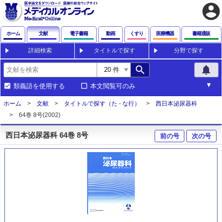
account_circle
ホーム
文献
電子書籍
動画
くすり
医療機器
書籍通販
詳細検索
タイトルで探す
分野で探す
search
notifications
類義語を使用する
本文閲覧可のみ
ホーム
文献
タイトルで探す（た - な行）
西日本泌尿器科
64巻 8号(2002)
西日本泌尿器科 64巻 8号
前の号
次の号