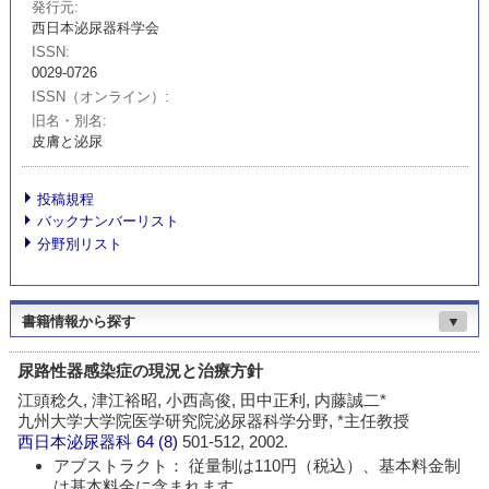
発行元
西日本泌尿器科学会
ISSN
0029-0726
ISSN（オンライン）
旧名・別名
皮膚と泌尿
投稿規程
バックナンバーリスト
分野別リスト
書籍情報から探す
▼
尿路性器感染症の現況と治療方針
江頭稔久, 津江裕昭, 小西高俊, 田中正利, 内藤誠二*
九州大学大学院医学研究院泌尿器科学分野, *主任教授
西日本泌尿器科
64 (8)
501-512, 2002.
アブストラクト： 従量制は110円（税込）、基本料金制
は基本料金に含まれます。