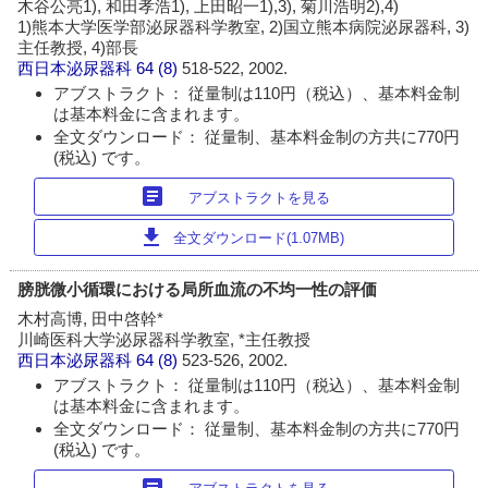
木谷公亮1), 和田孝浩1), 上田昭一1),3), 菊川浩明2),4)
1)熊本大学医学部泌尿器科学教室, 2)国立熊本病院泌尿器科, 3)
主任教授, 4)部長
西日本泌尿器科
64 (8)
518-522, 2002.
アブストラクト： 従量制は110円（税込）、基本料金制
は基本料金に含まれます。
全文ダウンロード： 従量制、基本料金制の方共に770円
(税込) です。
article
アブストラクトを見る
download
全文ダウンロード(1.07MB)
膀胱微小循環における局所血流の不均一性の評価
木村高博, 田中啓幹*
川崎医科大学泌尿器科学教室, *主任教授
西日本泌尿器科
64 (8)
523-526, 2002.
アブストラクト： 従量制は110円（税込）、基本料金制
は基本料金に含まれます。
全文ダウンロード： 従量制、基本料金制の方共に770円
(税込) です。