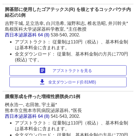
脚基部に使用したゴアテックス(R) を核とするコックパウチ内
結石の1例
吉野干城, 足立浩幸, 白川浩希, 滋野和志, 椎名浩昭, 井川幹夫*
島根医科大学泌尿器科学教室, *主任教授
西日本泌尿器科
64 (8)
538-540, 2002.
アブストラクト： 従量制は110円（税込）、基本料金制
は基本料金に含まれます。
全文ダウンロード： 従量制、基本料金制の方共に770円
(税込) です。
article
アブストラクトを見る
download
全文ダウンロード(0.81MB)
腫瘤形成を伴った増殖性膀胱炎の1例
桝永浩一, 右田敦, 宇土巌*
熊本市立熊本市民病院泌尿器科, *医長
西日本泌尿器科
64 (8)
541-543, 2002.
アブストラクト： 従量制は110円（税込）、基本料金制
は基本料金に含まれます。
全文ダウンロード： 従量制、基本料金制の方共に770円