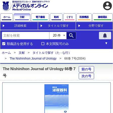
account_circle
ホーム
文献
電子書籍
動画
くすり
医療機器
書籍通販
詳細検索
タイトルで探す
分野で探す
search
notifications
類義語を使用する
本文閲覧可のみ
ホーム
文献
タイトルで探す（た - な行）
The Nishinihon Journal of Urology
66巻 7号(2004)
The Nishinihon Journal of Urology 66巻 7
前の号
号
次の号