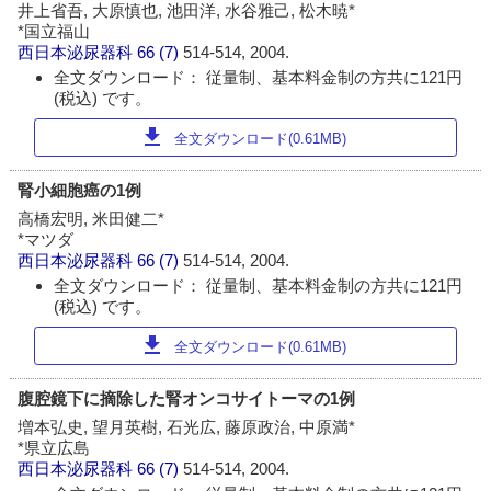
井上省吾, 大原慎也, 池田洋, 水谷雅己, 松木暁*
*国立福山
西日本泌尿器科
66 (7)
514-514, 2004.
全文ダウンロード： 従量制、基本料金制の方共に121円
(税込) です。
download
全文ダウンロード(0.61MB)
腎小細胞癌の1例
高橋宏明, 米田健二*
*マツダ
西日本泌尿器科
66 (7)
514-514, 2004.
全文ダウンロード： 従量制、基本料金制の方共に121円
(税込) です。
download
全文ダウンロード(0.61MB)
腹腔鏡下に摘除した腎オンコサイトーマの1例
増本弘史, 望月英樹, 石光広, 藤原政治, 中原満*
*県立広島
西日本泌尿器科
66 (7)
514-514, 2004.