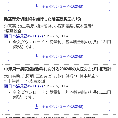
download
全文ダウンロード(0.62MB)
陰茎部分切除術を施行した陰茎絞扼症の1例
沖真実, 池上義彦, 植木哲裕, 小深田義勝, 広本宣彦*
*広島総合
西日本泌尿器科
66 (7)
515-515, 2004.
全文ダウンロード： 従量制、基本料金制の方共に121円
(税込) です。
download
全文ダウンロード(0.62MB)
中津第一病院泌尿器科における2002年の入院および手術統計
大口泰助, 矢野明, 三好みどり, 溝口裕昭*1, 橋本邦宏*2
*1中津第一, *2広島鉄道
西日本泌尿器科
66 (7)
515-515, 2004.
全文ダウンロード： 従量制、基本料金制の方共に121円
(税込) です。
download
全文ダウンロード(0.62MB)