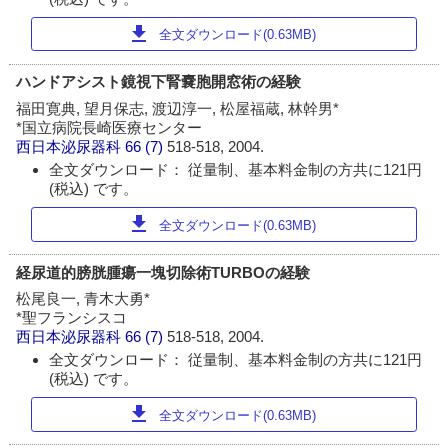
download
全文ダウンロード(0.63MB)
ハンドアシスト鏡視下腎嚢胞開窓術の経験
福田寛典, 望月保志, 渡辺淳一, 松屋福蔵, 林幹男*
*国立病院長崎医療センター
西日本泌尿器科
66 (7)
518-518, 2004.
全文ダウンロード： 従量制、基本料金制の方共に121円
(税込) です。
download
全文ダウンロード(0.63MB)
経尿道的膀胱腫瘍一塊切除術TURBOの経験
松尾良一, 青木大勇*
*聖フランシスコ
西日本泌尿器科
66 (7)
518-518, 2004.
全文ダウンロード： 従量制、基本料金制の方共に121円
(税込) です。
download
全文ダウンロード(0.63MB)