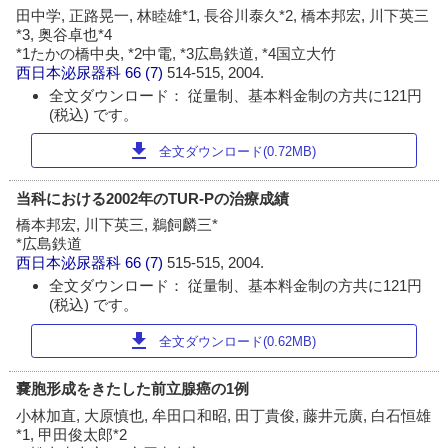
田中学, 正路晃一, 林睦雄*1, 長谷川泰久*2, 橋本邦宏, 川下英三
*3, 奥谷卓也*4
*1たかの橋中央, *2中電, *3広島鉄道, *4国立大竹
西日本泌尿器科
66 (7)
514-515, 2004.
全文ダウンロード： 従量制、基本料金制の方共に121円
(税込) です。
download
全文ダウンロード(0.72MB)
当科における2002年のTUR-Pの治療成績
橋本邦宏, 川下英三, 鵜飼麟三*
*広島鉄道
西日本泌尿器科
66 (7)
515-515, 2004.
全文ダウンロード： 従量制、基本料金制の方共に121円
(税込) です。
download
全文ダウンロード(0.62MB)
嚢胞形成をきたした前立腺癌の1例
小林加直, 大原慎也, 牟田口和昭, 田丁貴俊, 藤井元廣, 白石恒雄
*1, 甲田俊太郎*2