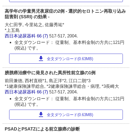
高学年の学童男児夜尿症の2例 - 選択的セロトニン再取り込み
阻害剤 (SSRI) の効果 -
大仁田亨, 今里祐之, 佐藤秀祐*
*上五島
西日本泌尿器科
66 (7)
517-517, 2004.
全文ダウンロード： 従量制、基本料金制の方共に121円
(税込) です。
download
全文ダウンロード(0.63MB)
膀胱癌治療中に発見された異所性前立腺の1例
前田兼徳, 西村直樹*1, 島正洋*2, 江口二朗*3
*1健康保険諫早総合, *2健康保険諫早総合・病理, *3長崎大
西日本泌尿器科
66 (7)
517-517, 2004.
全文ダウンロード： 従量制、基本料金制の方共に121円
(税込) です。
download
全文ダウンロード(0.63MB)
PSADとPSATZによる前立腺癌の診断