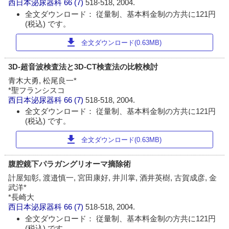
西日本泌尿器科
66 (7)
518-518, 2004.
全文ダウンロード： 従量制、基本料金制の方共に121円
(税込) です。
download
全文ダウンロード(0.63MB)
3D-超音波検査法と3D-CT検査法の比較検討
青木大勇, 松尾良一*
*聖フランシスコ
西日本泌尿器科
66 (7)
518-518, 2004.
全文ダウンロード： 従量制、基本料金制の方共に121円
(税込) です。
download
全文ダウンロード(0.63MB)
腹腔鏡下パラガングリオーマ摘除術
計屋知彰, 渡邉慎一, 宮田康好, 井川掌, 酒井英樹, 古賀成彦, 金
武洋*
*長崎大
西日本泌尿器科
66 (7)
518-518, 2004.
全文ダウンロード： 従量制、基本料金制の方共に121円
(税込) です。