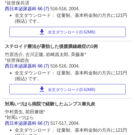
*佐世保共済
西日本泌尿器科
66 (7)
516-516, 2004.
全文ダウンロード： 従量制、基本料金制の方共に121円
(税込) です。
download
全文ダウンロード(0.62MB)
ステロイド療法が著効した後腹膜線維症の1例
竹原浩介, 古川正隆, 岩崎昌太郎, 斉藤泰*
*佐世保総合
西日本泌尿器科
66 (7)
516-516, 2004.
全文ダウンロード： 従量制、基本料金制の方共に121円
(税込) です。
download
全文ダウンロード(0.62MB)
対馬いづはら病院で経験したムンプス睾丸炎
中村貴生, 前田兼徳*
*対馬いづはら
西日本泌尿器科
66 (7)
517-517, 2004.
全文ダウンロード： 従量制、基本料金制の方共に121円