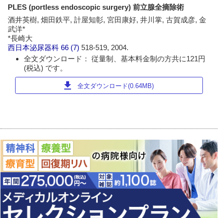
PLES (portless endoscopic surgery) 前立腺全摘除術
酒井英樹, 畑田鉄平, 計屋知彰, 宮田康好, 井川掌, 古賀成彦, 金
武洋*
*長崎大
西日本泌尿器科
66 (7)
518-519, 2004.
全文ダウンロード： 従量制、基本料金制の方共に121円
(税込) です。
download
全文ダウンロード(0.64MB)