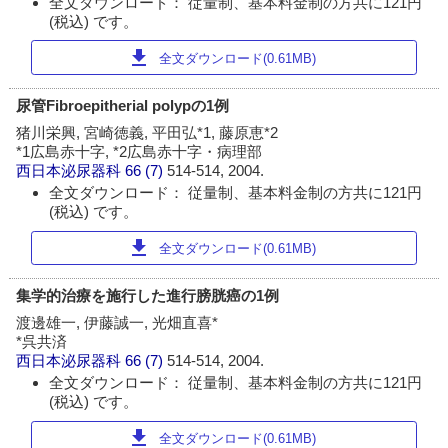
全文ダウンロード： 従量制、基本料金制の方共に121円
(税込) です。
download
全文ダウンロード(0.61MB)
尿管Fibroepitherial polypの1例
猪川栄興, 宮崎徳義, 平田弘*1, 藤原恵*2
*1広島赤十字, *2広島赤十字・病理部
西日本泌尿器科
66 (7)
514-514, 2004.
全文ダウンロード： 従量制、基本料金制の方共に121円
(税込) です。
download
全文ダウンロード(0.61MB)
集学的治療を施行した進行膀胱癌の1例
渡邊雄一, 伊藤誠一, 光畑直喜*
*呉共済
西日本泌尿器科
66 (7)
514-514, 2004.
全文ダウンロード： 従量制、基本料金制の方共に121円
(税込) です。
download
全文ダウンロード(0.61MB)