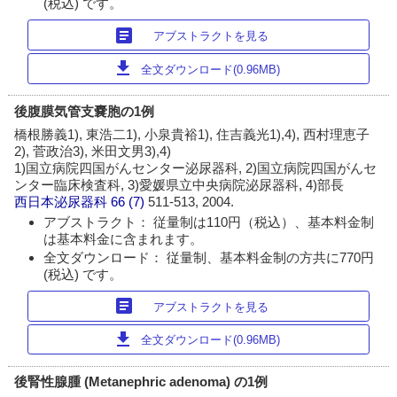
(税込) です。
article
アブストラクトを見る
download
全文ダウンロード(0.96MB)
後腹膜気管支嚢胞の1例
橋根勝義1), 東浩二1), 小泉貴裕1), 住吉義光1),4), 西村理恵子
2), 菅政治3), 米田文男3),4)
1)国立病院四国がんセンター泌尿器科, 2)国立病院四国がんセ
ンター臨床検査科, 3)愛媛県立中央病院泌尿器科, 4)部長
西日本泌尿器科
66 (7)
511-513, 2004.
アブストラクト： 従量制は110円（税込）、基本料金制
は基本料金に含まれます。
全文ダウンロード： 従量制、基本料金制の方共に770円
(税込) です。
article
アブストラクトを見る
download
全文ダウンロード(0.96MB)
後腎性腺腫 (Metanephric adenoma) の1例