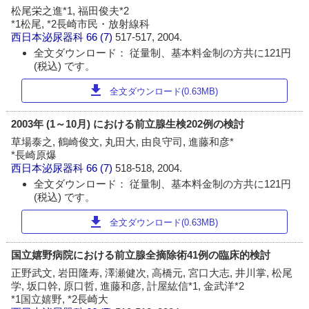
松尾栄之進*1, 福田俊夫*2
*1松尾, *2長崎市民・放射線科
西日本泌尿器科
66 (7)
517-517, 2004.
全文ダウンロード： 従量制、基本料金制の方共に121円
(税込) です。
download
全文ダウンロード(0.63MB)
2003年 (1～10月) における前立腺生検202例の検討
草場泰之, 鶴崎俊文, 丸田大, 由良守司, 進藤和彦*
*長崎原爆
西日本泌尿器科
66 (7)
518-518, 2004.
全文ダウンロード： 従量制、基本料金制の方共に121円
(税込) です。
download
全文ダウンロード(0.63MB)
国立嬉野病院における前立腺全摘除術41例の臨床的検討
正野武文, 岩田隆寿, 澤瀬健次, 高橋元, 宮口大志, 井川掌, 松尾
学, 坂口幹, 原口哲, 進藤和彦, 計屋紘信*1, 金武洋*2
*1国立嬉野, *2長崎大