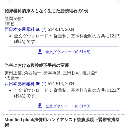
泌尿器科的原因もなく生じた膀胱結石の1例
笠岡良信*
*高松
西日本泌尿器科
66 (7)
514-514, 2004.
全文ダウンロード： 従量制、基本料金制の方共に121円
(税込) です。
download
全文ダウンロード(0.61MB)
当科における腹腔鏡下手術の変遷
繁田正信, 角西雄一, 安本博晃, 三田耕司, 碓井亞*
*広島大
西日本泌尿器科
66 (7)
514-514, 2004.
全文ダウンロード： 従量制、基本料金制の方共に121円
(税込) です。
download
全文ダウンロード(0.61MB)
Modified pluck法併用ハンドアシスト後腹膜鏡下腎尿管摘除
術