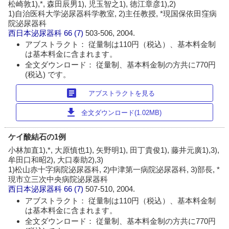
松崎敦1),*, 森田辰男1), 児玉智之1), 徳江章彦1),2)
1)自治医科大学泌尿器科学教室, 2)主任教授, *現国保依田窪病
院泌尿器科
西日本泌尿器科
66 (7)
503-506, 2004.
アブストラクト： 従量制は110円（税込）、基本料金制
は基本料金に含まれます。
全文ダウンロード： 従量制、基本料金制の方共に770円
(税込) です。
article
アブストラクトを見る
download
全文ダウンロード(1.02MB)
ケイ酸結石の1例
小林加直1),*, 大原慎也1), 矢野明1), 田丁貴俊1), 藤井元廣1),3),
牟田口和昭2), 大口泰助2),3)
1)松山赤十字病院泌尿器科, 2)中津第一病院泌尿器科, 3)部長, *
現市立三次中央病院泌尿器科
西日本泌尿器科
66 (7)
507-510, 2004.
アブストラクト： 従量制は110円（税込）、基本料金制
は基本料金に含まれます。
全文ダウンロード： 従量制、基本料金制の方共に770円