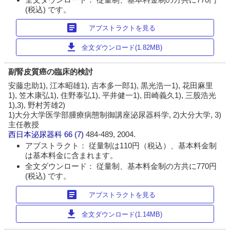
(税込) です。
article
アブストラクトを見る
download
全文ダウンロード(1.82MB)
副腎皮質癌の臨床的検討
安藤忠助1), 江本昭雄1), 吉本多一郎1), 黒光浩一1), 花田麻里
1), 笠木康弘1), 住野泰弘1), 平井健一1), 田崎義久1), 三股浩光
1),3), 野村芳雄2)
1)大分大学医学部腫療病態制御講座泌尿器科学, 2)大分大学, 3)
主任教授
西日本泌尿器科
66 (7)
484-489, 2004.
アブストラクト： 従量制は110円（税込）、基本料金制
は基本料金に含まれます。
全文ダウンロード： 従量制、基本料金制の方共に770円
(税込) です。
article
アブストラクトを見る
download
全文ダウンロード(1.14MB)