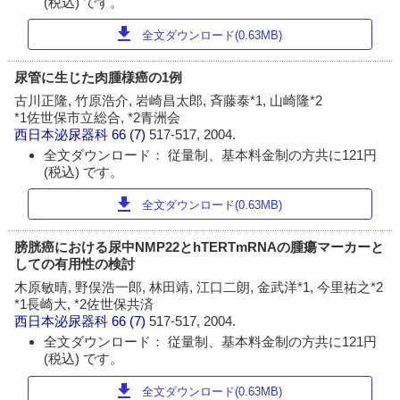
(税込) です。
download
全文ダウンロード(0.63MB)
尿管に生じた肉腫様癌の1例
古川正隆, 竹原浩介, 岩崎昌太郎, 斉藤泰*1, 山崎隆*2
*1佐世保市立総合, *2青洲会
西日本泌尿器科
66 (7)
517-517, 2004.
全文ダウンロード： 従量制、基本料金制の方共に121円
(税込) です。
download
全文ダウンロード(0.63MB)
膀胱癌における尿中NMP22とhTERTmRNAの腫瘍マーカーと
しての有用性の検討
木原敏晴, 野俣浩一郎, 林田靖, 江口二朗, 金武洋*1, 今里祐之*2
*1長崎大, *2佐世保共済
西日本泌尿器科
66 (7)
517-517, 2004.
全文ダウンロード： 従量制、基本料金制の方共に121円
(税込) です。
download
全文ダウンロード(0.63MB)