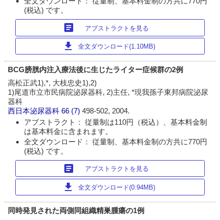
全文ダウンロード： 従量制、基本料金制の方共に770円
(税込) です。
article
アブストラクトを見る
download
全文ダウンロード(1.10MB)
BCG膀胱内注入療法後に生じたライター症候群の2例
高松正武1),*, 大枝忠史1),2)
1)尾道市立市民病院泌尿器科, 2)主任, *現我孫子東邦病院泌尿
器科
西日本泌尿器科
66 (7)
498-502, 2004.
アブストラクト： 従量制は110円（税込）、基本料金制
は基本料金に含まれます。
全文ダウンロード： 従量制、基本料金制の方共に770円
(税込) です。
article
アブストラクトを見る
download
全文ダウンロード(0.94MB)
同時発見された両側同組織精巣腫瘍の1例