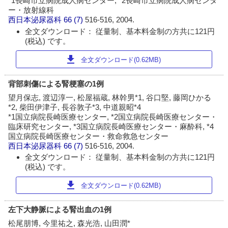
*1長崎市立病院成人病センター, *2長崎市立病院成人病センタ
ー・放射線科
西日本泌尿器科
66 (7)
516-516, 2004.
全文ダウンロード： 従量制、基本料金制の方共に121円
(税込) です。
download
全文ダウンロード(0.62MB)
背部刺傷による腎梗塞の1例
望月保志, 渡辺淳一, 松屋福蔵, 林幹男*1, 谷口堅, 藤岡ひかる
*2, 柴田伊津子, 長谷敦子*3, 中道親昭*4
*1国立病院長崎医療センター, *2国立病院長崎医療センター・
臨床研究センター, *3国立病院長崎医療センター・麻酔科, *4
国立病院長崎医療センター・救命救急センター
西日本泌尿器科
66 (7)
516-516, 2004.
全文ダウンロード： 従量制、基本料金制の方共に121円
(税込) です。
download
全文ダウンロード(0.62MB)
左下大静脈による腎出血の1例
松尾朋博, 今里祐之, 森光浩, 山田潤*