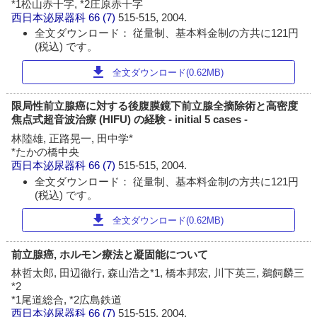
*1松山赤十字, *2庄原赤十字
西日本泌尿器科
66 (7)
515-515, 2004.
全文ダウンロード： 従量制、基本料金制の方共に121円
(税込) です。
download
全文ダウンロード(0.62MB)
限局性前立腺癌に対する後腹膜鏡下前立腺全摘除術と高密度
焦点式超音波治療 (HIFU) の経験 - initial 5 cases -
林陸雄, 正路晃一, 田中学*
*たかの橋中央
西日本泌尿器科
66 (7)
515-515, 2004.
全文ダウンロード： 従量制、基本料金制の方共に121円
(税込) です。
download
全文ダウンロード(0.62MB)
前立腺癌, ホルモン療法と凝固能について
林哲太郎, 田辺徹行, 森山浩之*1, 橋本邦宏, 川下英三, 鵜飼麟三
*2
*1尾道総合, *2広島鉄道
西日本泌尿器科
66 (7)
515-515, 2004.