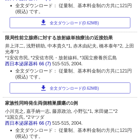
全文ダウンロード： 従量制、基本料金制の方共に121円
(税込) です。
download
全文ダウンロード(0.62MB)
限局性前立腺癌に対する放射線単独療法の近接効果
井上洋二, 浅野耕助, 中本貴久*1, 赤木由紀夫, 橋本泰年*2, 上田
光孝*3
*1安佐市民, *2安佐市民・放射線科, *3国立療養所広島
西日本泌尿器科
66 (7)
515-515, 2004.
全文ダウンロード： 従量制、基本料金制の方共に121円
(税込) です。
download
全文ダウンロード(0.62MB)
家族性同時発生両側精巣腫瘍の1例
小川克之, 嘉手納一志, 藤原政治, 小野弘*1, 米田健二*2
*1国立呉, *2マツダ
西日本泌尿器科
66 (7)
515-515, 2004.
全文ダウンロード： 従量制、基本料金制の方共に121円
(税込) です。