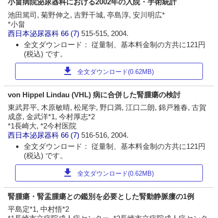
小畠病院泌尿器科における2002年の入院・手術統計
池田篤司, 菊野伸之, 吉野干城, 亭島淳, 安川明広*
*小畠
西日本泌尿器科
66 (7)
515-515, 2004.
全文ダウンロード： 従量制、基本料金制の方共に121円
(税込) です。
download
全文ダウンロード(0.62MB)
von Hippel Lindau (VHL) 病に合併した腎腫瘍の検討
東武昇平, 木原敏晴, 松尾学, 野口満, 江口二朗, 錦戸雅春, 古賀
成彦, 金武洋*1, 今村厚志*2
*1長崎大, *2今村医院
西日本泌尿器科
66 (7)
516-516, 2004.
全文ダウンロード： 従量制、基本料金制の方共に121円
(税込) です。
download
全文ダウンロード(0.62MB)
腎腫瘍・腎盂腫瘍との鑑別を必要とした腎動静脈瘻の1例
平島定*1, 中村悟*2