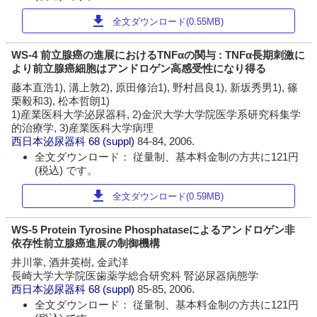
download
全文ダウンロード(0.55MB)
WS-4 前立腺癌の進展におけるTNFαの関与 : TNFα長期刺激に
より前立腺癌細胞はアンドロゲン高感受性になり得る
藤本直浩1), 溝上敦2), 原田修治1), 野村昌良1), 新坂秀男1), 篠
栗毅和3), 松本哲朗1)
1)産業医科大学泌尿器科, 2)金沢大学大学院医学系研究科集学
的治療学, 3)産業医科大学病理
西日本泌尿器科
68 (suppl)
84-84, 2006.
全文ダウンロード： 従量制、基本料金制の方共に121円
(税込) です。
download
全文ダウンロード(0.59MB)
WS-5 Protein Tyrosine Phosphataseによるアンドロゲン非
依存性前立腺癌進展の制御機構
井川掌, 酒井英樹, 金武洋
長崎大学大学院医歯薬学総合研究科 腎泌尿器病態学
西日本泌尿器科
68 (suppl)
85-85, 2006.
全文ダウンロード： 従量制、基本料金制の方共に121円