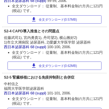
西日本泌尿器科
68 (suppl)
99-99, 2006.
全文ダウンロード： 従量制、基本料金制の方共に121円
(税込) です。
download
全文ダウンロード(0.57MB)
S2-4 CAPD導入推進とその問題点
佐藤武司1), 宮内勇貴1), 丹司望2), 横山雅好2)
1)市立大洲病院 泌尿器科, 2)愛媛大学医学部 泌尿器科
西日本泌尿器科
68 (suppl)
100-100, 2006.
全文ダウンロード： 従量制、基本料金制の方共に121円
(税込) です。
download
全文ダウンロード(0.62MB)
S2-5 腎臓移植における免疫抑制剤と合併症
中村信之
福岡大学医学部泌尿器科
西日本泌尿器科
68 (suppl)
101-101, 2006.
全文ダウンロード： 従量制、基本料金制の方共に121円
(税込) です。