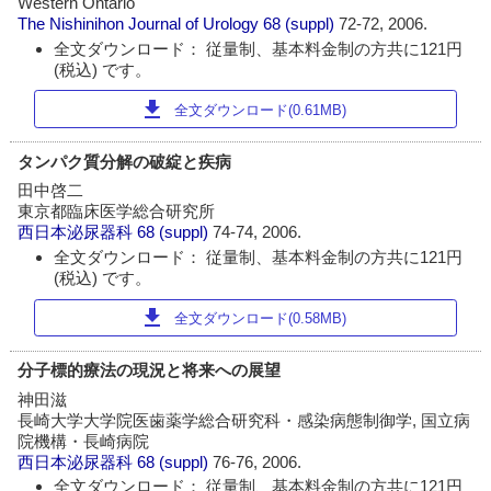
Western Ontario
The Nishinihon Journal of Urology
68 (suppl)
72-72, 2006.
全文ダウンロード： 従量制、基本料金制の方共に121円
(税込) です。
download
全文ダウンロード(0.61MB)
タンパク質分解の破綻と疾病
田中啓二
東京都臨床医学総合研究所
西日本泌尿器科
68 (suppl)
74-74, 2006.
全文ダウンロード： 従量制、基本料金制の方共に121円
(税込) です。
download
全文ダウンロード(0.58MB)
分子標的療法の現況と将来への展望
神田滋
長崎大学大学院医歯薬学総合研究科・感染病態制御学, 国立病
院機構・長崎病院
西日本泌尿器科
68 (suppl)
76-76, 2006.
全文ダウンロード： 従量制、基本料金制の方共に121円