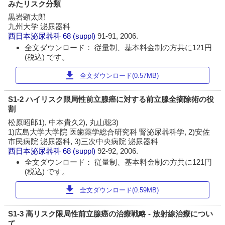
みたリスク分類
黒岩顕太郎
九州大学 泌尿器科
西日本泌尿器科
68 (suppl)
91-91, 2006.
全文ダウンロード： 従量制、基本料金制の方共に121円
(税込) です。
download
全文ダウンロード(0.57MB)
S1-2 ハイリスク限局性前立腺癌に対する前立腺全摘除術の役
割
松原昭郎1), 中本貴久2), 丸山聡3)
1)広島大学大学院 医歯薬学総合研究科 腎泌尿器科学, 2)安佐
市民病院 泌尿器科, 3)三次中央病院 泌尿器科
西日本泌尿器科
68 (suppl)
92-92, 2006.
全文ダウンロード： 従量制、基本料金制の方共に121円
(税込) です。
download
全文ダウンロード(0.59MB)
S1-3 高リスク限局性前立腺癌の治療戦略 - 放射線治療につい
て