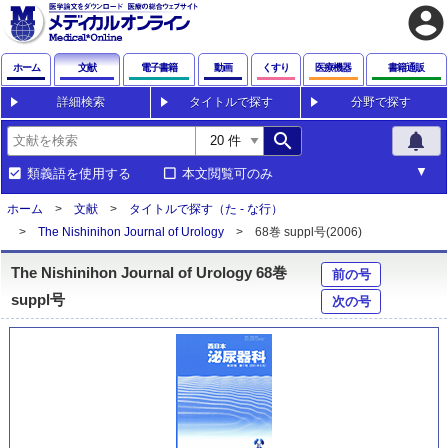
account_circle
ホーム
文献
電子書籍
動画
くすり
医療機器
書籍通販
詳細検索
タイトルで探す
分野で探す
search
notifications
類義語を使用する
本文閲覧可のみ
ホーム
文献
タイトルで探す（た - な行）
The Nishinihon Journal of Urology
68巻 suppl号(2006)
The Nishinihon Journal of Urology 68巻
前の号
suppl号
次の号