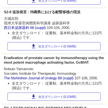
download
全文ダウンロード(0.60MB)
S2-8 追加発言 : 沖縄県における献腎移植の現況
大城吉則
琉球大学器官病態医科学講座 泌尿器科学
西日本泌尿器科
68 (suppl)
104-104, 2006.
全文ダウンロード： 従量制、基本料金制の方共に121円
(税込) です。
download
全文ダウンロード(0.56MB)
Eradication of prostate cancer by immunotherapy using the
most potent macrophage activating factor, GcMAF.
Nobuto Yamamoto
Socrates Institute for Therapeutic Immunology
The Nishinihon Journal of Urology
68 (suppl)
107-108, 2006.
全文ダウンロード： 従量制、基本料金制の方共に121円
(税込) です。
download
全文ダウンロード(0.63MB)