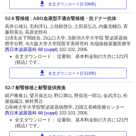
download
全文ダウンロード(0.59MB)
S2-6 腎移植 : ABO血液型不適合腎移植・抗ドナー抗体
高井公雄1), 毛利淳1), 上領頼啓1), 土田昌弘2), 内藤克輔2), 斉
藤和英3), 高原史郎4)
1)済生会下関総合, 2)山口大学, 3)新潟大学大学院 腎泌尿器病
態学分野, 4)大阪大学大学院医学系研究科 先端移植基盤医療学
西日本泌尿器科
68 (suppl)
102-102, 2006.
全文ダウンロード： 従量制、基本料金制の方共に121円
(税込) です。
download
全文ダウンロード(0.61MB)
S2-7 献腎移植と献腎提供推進
錦戸雅春1), 望月保志1), 野口満1), 野俣浩一郎1), 金武洋1), 松
屋福蔵2), 林幹男2)
1)長崎大学大学院腎泌尿器病態学, 2)国立長崎医療センター
西日本泌尿器科
68 (suppl)
103-103, 2006.
全文ダウンロード： 従量制、基本料金制の方共に121円
(税込) です。