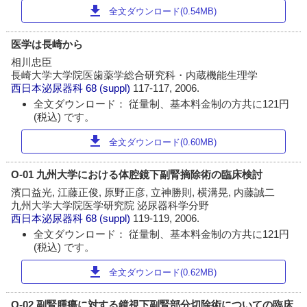
download
全文ダウンロード(0.54MB)
医学は長崎から
相川忠臣
長崎大学大学院医歯薬学総合研究科・内蔵機能生理学
西日本泌尿器科
68 (suppl)
117-117, 2006.
全文ダウンロード： 従量制、基本料金制の方共に121円
(税込) です。
download
全文ダウンロード(0.60MB)
O-01 九州大学における体腔鏡下副腎摘除術の臨床検討
濱口益光, 江藤正俊, 原野正彦, 立神勝則, 横溝晃, 内藤誠二
九州大学大学院医学研究院 泌尿器科学分野
西日本泌尿器科
68 (suppl)
119-119, 2006.
全文ダウンロード： 従量制、基本料金制の方共に121円
(税込) です。
download
全文ダウンロード(0.62MB)
O-02 副腎腫瘍に対する鏡視下副腎部分切除術についての臨床