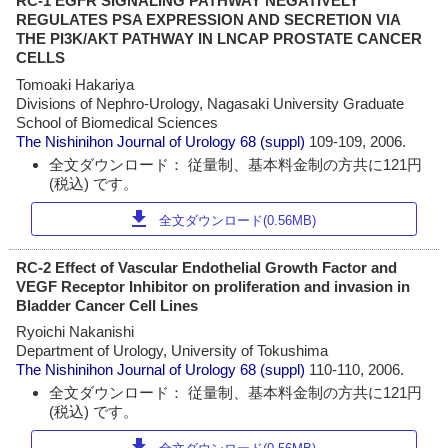
RC-1 EGFR SIGNALING PATHWAY NEGATIVELY
REGULATES PSA EXPRESSION AND SECRETION VIA
THE PI3K/AKT PATHWAY IN LNCAP PROSTATE CANCER
CELLS
Tomoaki Hakariya
Divisions of Nephro-Urology, Nagasaki University Graduate
School of Biomedical Sciences
The Nishinihon Journal of Urology
68 (suppl)
109-109, 2006.
全文ダウンロード： 従量制、基本料金制の方共に121円
(税込) です。
download
全文ダウンロード(0.56MB)
RC-2 Effect of Vascular Endothelial Growth Factor and
VEGF Receptor Inhibitor on proliferation and invasion in
Bladder Cancer Cell Lines
Ryoichi Nakanishi
Department of Urology, University of Tokushima
The Nishinihon Journal of Urology
68 (suppl)
110-110, 2006.
全文ダウンロード： 従量制、基本料金制の方共に121円
(税込) です。
download