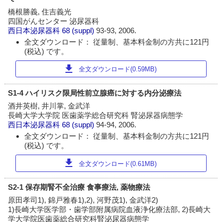
橋根勝義, 住吉義光
四国がんセンター 泌尿器科
西日本泌尿器科
68 (suppl)
93-93, 2006.
全文ダウンロード： 従量制、基本料金制の方共に121円
(税込) です。
download
全文ダウンロード(0.59MB)
S1-4 ハイリスク限局性前立腺癌に対する内分泌療法
酒井英樹, 井川掌, 金武洋
長崎大学大学院 医歯薬学総合研究科 腎泌尿器病態学
西日本泌尿器科
68 (suppl)
94-94, 2006.
全文ダウンロード： 従量制、基本料金制の方共に121円
(税込) です。
download
全文ダウンロード(0.61MB)
S2-1 保存期腎不全治療 食事療法, 薬物療法
原田孝司1), 錦戸雅春1),2), 河野茂1), 金武洋2)
1)長崎大学医学部・歯学部附属病院血液浄化療法部, 2)長崎大
学大学院医歯薬総合研究科腎泌尿器病態学