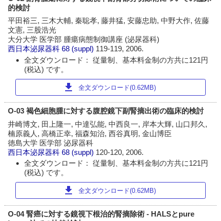
的検討
平田裕三, 三木大輔, 秦聡孝, 藤井猛, 安藤忠助, 中野大作, 佐藤
文憲, 三股浩光
大分大学 医学部 腫瘍病態制御講座 (泌尿器科)
西日本泌尿器科
68 (suppl)
119-119, 2006.
全文ダウンロード： 従量制、基本料金制の方共に121円
(税込) です。
download
全文ダウンロード(0.62MB)
O-03 褐色細胞腫に対する腹腔鏡下副腎摘出術の臨床的検討
井崎博文, 田上隆一, 中達弘能, 中西良一, 岸本大輝, 山口邦久,
楠原義人, 高橋正幸, 福森知治, 西谷真明, 金山博臣
徳島大学 医学部 泌尿器科
西日本泌尿器科
68 (suppl)
120-120, 2006.
全文ダウンロード： 従量制、基本料金制の方共に121円
(税込) です。
download
全文ダウンロード(0.62MB)
O-04 腎癌に対する鏡視下根治的腎摘除術 - HALSとpure