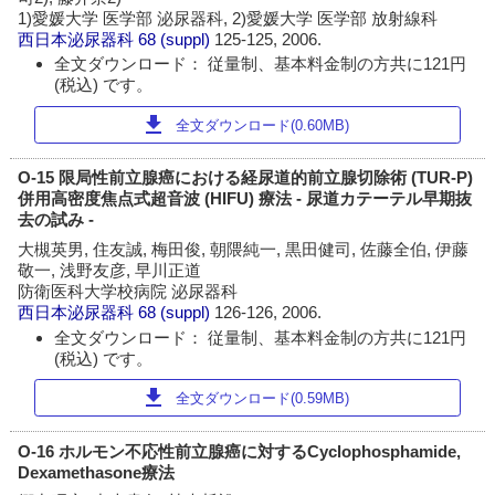
1)愛媛大学 医学部 泌尿器科, 2)愛媛大学 医学部 放射線科
西日本泌尿器科
68 (suppl)
125-125, 2006.
全文ダウンロード： 従量制、基本料金制の方共に121円
(税込) です。
download
全文ダウンロード(0.60MB)
O-15 限局性前立腺癌における経尿道的前立腺切除術 (TUR-P)
併用高密度焦点式超音波 (HIFU) 療法 - 尿道カテーテル早期抜
去の試み -
大槻英男, 住友誠, 梅田俊, 朝隈純一, 黒田健司, 佐藤全伯, 伊藤
敬一, 浅野友彦, 早川正道
防衛医科大学校病院 泌尿器科
西日本泌尿器科
68 (suppl)
126-126, 2006.
全文ダウンロード： 従量制、基本料金制の方共に121円
(税込) です。
download
全文ダウンロード(0.59MB)
O-16 ホルモン不応性前立腺癌に対するCyclophosphamide,
Dexamethasone療法