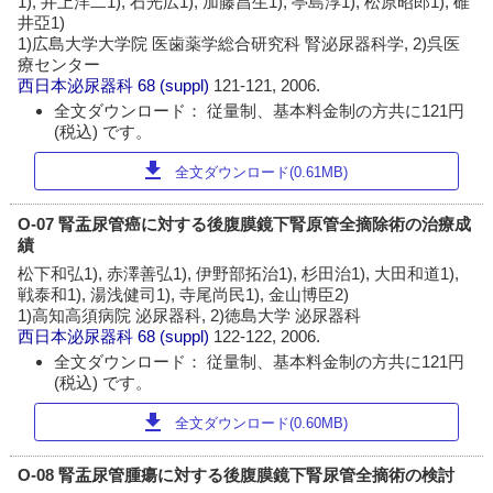
1), 井上洋二1), 石光広1), 加藤昌生1), 亭島淳1), 松原昭郎1), 碓
井亞1)
1)広島大学大学院 医歯薬学総合研究科 腎泌尿器科学, 2)呉医
療センター
西日本泌尿器科
68 (suppl)
121-121, 2006.
全文ダウンロード： 従量制、基本料金制の方共に121円
(税込) です。
download
全文ダウンロード(0.61MB)
O-07 腎盂尿管癌に対する後腹膜鏡下腎原管全摘除術の治療成
績
松下和弘1), 赤澤善弘1), 伊野部拓治1), 杉田治1), 大田和道1),
戦泰和1), 湯浅健司1), 寺尾尚民1), 金山博臣2)
1)高知高須病院 泌尿器科, 2)徳島大学 泌尿器科
西日本泌尿器科
68 (suppl)
122-122, 2006.
全文ダウンロード： 従量制、基本料金制の方共に121円
(税込) です。
download
全文ダウンロード(0.60MB)
O-08 腎盂尿管腫瘍に対する後腹膜鏡下腎尿管全摘術の検討