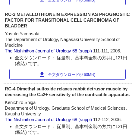
全文ダウンロード(0.56MB)
RC-3 METALLOTHIONEIN EXPRESSION AS PROGNOSTIC
FACTOR FOR TRANSITIONAL CELL CARCINOMA OF
BLADDER
Yasuto Yamasaki
The Department of Urology, Nagasaki University School of
Medicine
The Nishinihon Journal of Urology
68 (suppl)
111-111, 2006.
全文ダウンロード： 従量制、基本料金制の方共に121円
(税込) です。
download
全文ダウンロード(0.60MB)
RC-4 Dimethyl sulfoxide relaxes rabbit detrusor muscle by
decreasing the Ca2+ sensitivity of the contractile apparatus
Kenichiro Shiga
Department of Urology, Graduate School of Medical Sciences,
Kyushu University
The Nishinihon Journal of Urology
68 (suppl)
112-112, 2006.
全文ダウンロード： 従量制、基本料金制の方共に121円
(税込) です。