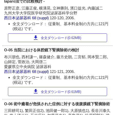
laparo法での比較検討 -
原野正彦, 江藤正俊, 横溝晃, 立神勝則, 濱口益光, 内藤誠二
九州大学大学院医学研究院泌尿器科学分野
西日本泌尿器科
68 (suppl)
120-120, 2006.
全文ダウンロード： 従量制、基本料金制の方共に121円
(税込) です。
download
全文ダウンロード(0.62MB)
O-05 当院における体腔鏡下腎摘除術の検討
布川朋也, 西村謙一, 篠森健介, 藤方史朗, 二宮郁, 岡本賢二郎,
山師定, 菅政治, 大岡啓二
愛媛県立中央病院 泌尿器科
西日本泌尿器科
68 (suppl)
121-121, 2006.
全文ダウンロード： 従量制、基本料金制の方共に121円
(税込) です。
download
全文ダウンロード(0.61MB)
O-06 術中癒着が危惧された症例に対する後腹膜鏡下腎摘除術
三田耕司1), 繁田正信2), 池田健一郎1), 大原慎也1), 長谷川泰久