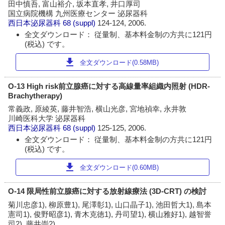
田中慎吾, 富山裕介, 坂本直孝, 井口厚司
国立病院機構 九州医療センター 泌尿器科
西日本泌尿器科
68 (suppl)
124-124, 2006.
全文ダウンロード： 従量制、基本料金制の方共に121円
(税込) です。
download
全文ダウンロード(0.58MB)
O-13 High risk前立腺癌に対する高線量率組織内照射 (HDR-
Brachytherapy)
常義政, 原綾英, 藤井智浩, 横山光彦, 宮地禎幸, 永井敦
川崎医科大学 泌尿器科
西日本泌尿器科
68 (suppl)
125-125, 2006.
全文ダウンロード： 従量制、基本料金制の方共に121円
(税込) です。
download
全文ダウンロード(0.60MB)
O-14 限局性前立腺癌に対する放射線療法 (3D-CRT) の検討
菊川忠彦1), 柳原豊1), 尾澤彰1), 山口晶子1), 池田哲大1), 島本
憲司1), 俊野昭彦1), 青木克徳1), 丹司望1), 横山雅好1), 越智誉
司2), 藤井崇2)