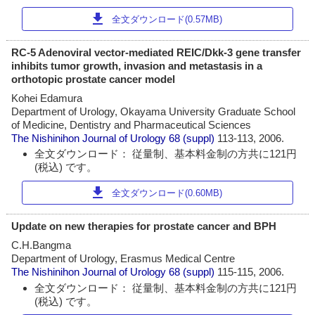
download
全文ダウンロード(0.57MB)
RC-5 Adenoviral vector-mediated REIC/Dkk-3 gene transfer
inhibits tumor growth, invasion and metastasis in a
orthotopic prostate cancer model
Kohei Edamura
Department of Urology, Okayama University Graduate School
of Medicine, Dentistry and Pharmaceutical Sciences
The Nishinihon Journal of Urology
68 (suppl)
113-113, 2006.
全文ダウンロード： 従量制、基本料金制の方共に121円
(税込) です。
download
全文ダウンロード(0.60MB)
Update on new therapies for prostate cancer and BPH
C.H.Bangma
Department of Urology, Erasmus Medical Centre
The Nishinihon Journal of Urology
68 (suppl)
115-115, 2006.
全文ダウンロード： 従量制、基本料金制の方共に121円
(税込) です。