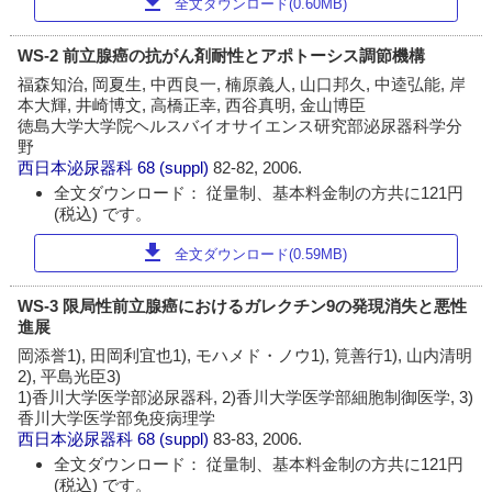
download
全文ダウンロード(0.60MB)
WS-2 前立腺癌の抗がん剤耐性とアポトーシス調節機構
福森知治, 岡夏生, 中西良一, 楠原義人, 山口邦久, 中逵弘能, 岸
本大輝, 井崎博文, 高橋正幸, 西谷真明, 金山博臣
徳島大学大学院ヘルスバイオサイエンス研究部泌尿器科学分
野
西日本泌尿器科
68 (suppl)
82-82, 2006.
全文ダウンロード： 従量制、基本料金制の方共に121円
(税込) です。
download
全文ダウンロード(0.59MB)
WS-3 限局性前立腺癌におけるガレクチン9の発現消失と悪性
進展
岡添誉1), 田岡利宜也1), モハメド・ノウ1), 筧善行1), 山内清明
2), 平島光臣3)
1)香川大学医学部泌尿器科, 2)香川大学医学部細胞制御医学, 3)
香川大学医学部免疫病理学
西日本泌尿器科
68 (suppl)
83-83, 2006.
全文ダウンロード： 従量制、基本料金制の方共に121円
(税込) です。