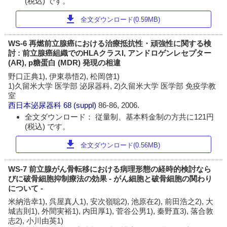
(税込) です。
download
全文ダウンロード(0.59MB)
WS-6 再燃前立腺癌における治療抵抗性・頑強性に関する検
討 : 前立腺癌組織でのHLAクラスI, アンドロゲンレセプター
(AR), p糖蛋白 (MDR) 発現の相違
野口正典1), 伊東恭悟2), 松岡啓1)
1)久留米大学 医学部 泌尿器科, 2)久留米大学 医学部 免疫学教
室
西日本泌尿器科
68 (suppl)
86-86, 2006.
全文ダウンロード： 従量制、基本料金制の方共に121円
(税込) です。
download
全文ダウンロード(0.56MB)
WS-7 前立腺がん骨転移における病理形態の経時的検討なら
びに破骨細胞抑制療法の効果 - がん細胞と破骨細胞の関わり
について -
米納浩幸1), 呉屋真人1), 安次嶺聡2), 池原在2), 前田浩之2), 大
城吉則1), 外間実裕1), 内田厚1), 菅谷公男1), 秦野直3), 落合敦
志2), 小川由英1)