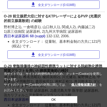
download
全文ダウンロード(0.61MB)
O-28 前立腺肥大症に対するKTPレーザーによるPVP (光選択
的前立腺蒸散術) の経験
野村博之1), 一倉晴彦1), 山口秋人1), 関成人2), 内藤誠二2)
1)原三信病院 泌尿器科, 2)九州大学病院 泌尿器科
西日本泌尿器科
68 (suppl)
132-132, 2006.
全文ダウンロード： 従量制、基本料金制の方共に121円
(税込) です。
download
全文ダウンロード(0.61MB)
O-29 脊髄損傷後の神経因性膀胱ラットに対する脱細胞化膀胱
間質グラフトを用いた膀胱置換術の検討
当サイトでは、サイトの利便性向上のため、クッキー(Cookie)を使用し
浦上慎司1), 椎名浩昭1), 榎田英樹2), 川元健3), 菊野伸之3), 中
ています。
村繁1), 平岡毅郎1), 森田祐司1), 洲村正裕1), 井川幹夫1), ダヒ
サイトのクッキー(Cookie)の使用に関しては、「
個人情報保護方針
」を
ヤ ラジ3), タナゴ エミル3)
お読みください。
1)島根大学 医学部 泌尿器科, 2)鹿児島大学 医学部 泌尿器科,
3)カリフォルニア大学サンフランシスコ校
西日本泌尿器科
68 (suppl)
133-133, 2006.
OK
全文ダウンロード： 従量制、基本料金制の方共に121円