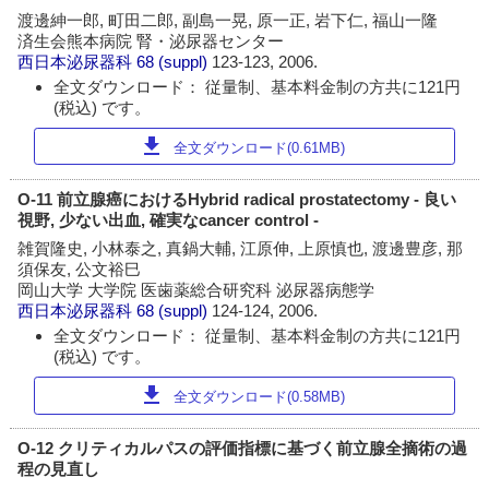
渡邊紳一郎, 町田二郎, 副島一晃, 原一正, 岩下仁, 福山一隆
済生会熊本病院 腎・泌尿器センター
西日本泌尿器科
68 (suppl)
123-123, 2006.
全文ダウンロード： 従量制、基本料金制の方共に121円
(税込) です。
download
全文ダウンロード(0.61MB)
O-11 前立腺癌におけるHybrid radical prostatectomy - 良い
視野, 少ない出血, 確実なcancer control -
雑賀隆史, 小林泰之, 真鍋大輔, 江原伸, 上原慎也, 渡邊豊彦, 那
須保友, 公文裕巳
岡山大学 大学院 医歯薬総合研究科 泌尿器病態学
西日本泌尿器科
68 (suppl)
124-124, 2006.
全文ダウンロード： 従量制、基本料金制の方共に121円
(税込) です。
download
全文ダウンロード(0.58MB)
O-12 クリティカルパスの評価指標に基づく前立腺全摘術の過
程の見直し