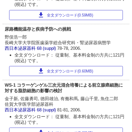
(税込) です。
download
全文ダウンロード(0.59MB)
尿路機能温存と疾病予防への挑戦
野俣浩一郎
長崎大学大学院医歯薬学総合研究科・腎泌尿器病態学
西日本泌尿器科
68 (suppl)
78-78, 2006.
全文ダウンロード： 従量制、基本料金制の方共に121円
(税込) です。
download
全文ダウンロード(0.60MB)
WS-1 コラーゲンゲル三次元混合培養による前立腺癌細胞に
対する脂肪細胞の影響の検討
金子新, 佐藤勇司, 徳田雄治, 有働和馬, 藤山千里, 魚住二郎
佐賀大学医学部泌尿器科
西日本泌尿器科
68 (suppl)
81-81, 2006.
全文ダウンロード： 従量制、基本料金制の方共に121円
(税込) です。