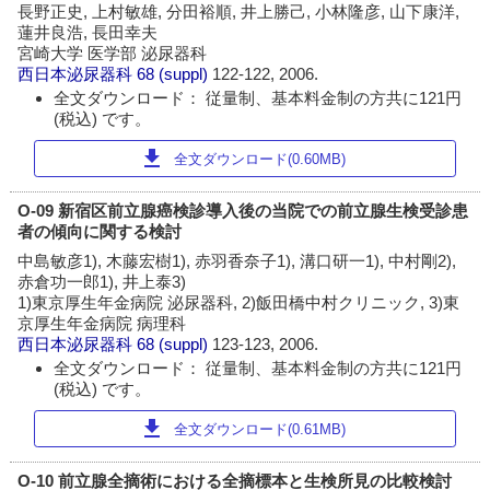
長野正史, 上村敏雄, 分田裕順, 井上勝己, 小林隆彦, 山下康洋,
蓮井良浩, 長田幸夫
宮崎大学 医学部 泌尿器科
西日本泌尿器科
68 (suppl)
122-122, 2006.
全文ダウンロード： 従量制、基本料金制の方共に121円
(税込) です。
download
全文ダウンロード(0.60MB)
O-09 新宿区前立腺癌検診導入後の当院での前立腺生検受診患
者の傾向に関する検討
中島敏彦1), 木藤宏樹1), 赤羽香奈子1), 溝口研一1), 中村剛2),
赤倉功一郎1), 井上泰3)
1)東京厚生年金病院 泌尿器科, 2)飯田橋中村クリニック, 3)東
京厚生年金病院 病理科
西日本泌尿器科
68 (suppl)
123-123, 2006.
全文ダウンロード： 従量制、基本料金制の方共に121円
(税込) です。
download
全文ダウンロード(0.61MB)
O-10 前立腺全摘術における全摘標本と生検所見の比較検討