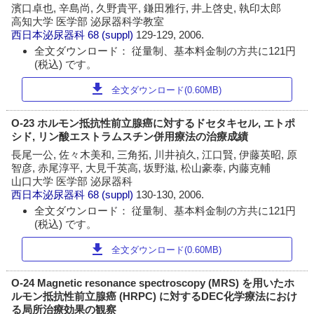
濱口卓也, 辛島尚, 久野貴平, 鎌田雅行, 井上啓史, 執印太郎
高知大学 医学部 泌尿器科学教室
西日本泌尿器科
68 (suppl)
129-129, 2006.
全文ダウンロード： 従量制、基本料金制の方共に121円
(税込) です。
download
全文ダウンロード(0.60MB)
O-23 ホルモン抵抗性前立腺癌に対するドセタキセル, エトポ
シド, リン酸エストラムスチン併用療法の治療成績
長尾一公, 佐々木美和, 三角拓, 川井禎久, 江口賢, 伊藤英昭, 原
智彦, 赤尾淳平, 大見千英高, 坂野滋, 松山豪泰, 内藤克輔
山口大学 医学部 泌尿器科
西日本泌尿器科
68 (suppl)
130-130, 2006.
全文ダウンロード： 従量制、基本料金制の方共に121円
(税込) です。
download
全文ダウンロード(0.60MB)
O-24 Magnetic resonance spectroscopy (MRS) を用いたホ
ルモン抵抗性前立腺癌 (HRPC) に対するDEC化学療法におけ
る局所治療効果の観察