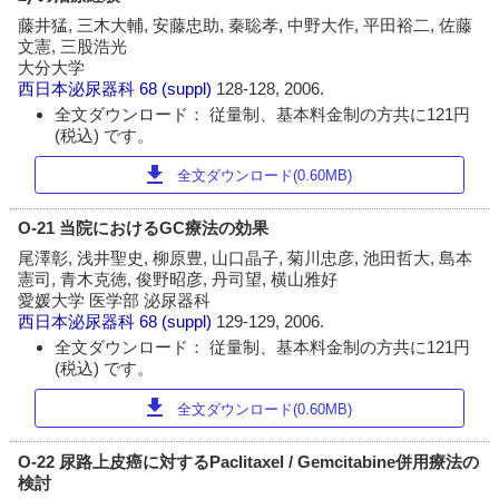
藤井猛, 三木大輔, 安藤忠助, 秦聡孝, 中野大作, 平田裕二, 佐藤
文憲, 三股浩光
大分大学
西日本泌尿器科
68 (suppl)
128-128, 2006.
全文ダウンロード： 従量制、基本料金制の方共に121円
(税込) です。
download
全文ダウンロード(0.60MB)
O-21 当院におけるGC療法の効果
尾澤彰, 浅井聖史, 柳原豊, 山口晶子, 菊川忠彦, 池田哲大, 島本
憲司, 青木克徳, 俊野昭彦, 丹司望, 横山雅好
愛媛大学 医学部 泌尿器科
西日本泌尿器科
68 (suppl)
129-129, 2006.
全文ダウンロード： 従量制、基本料金制の方共に121円
(税込) です。
download
全文ダウンロード(0.60MB)
O-22 尿路上皮癌に対するPaclitaxel / Gemcitabine併用療法の
検討