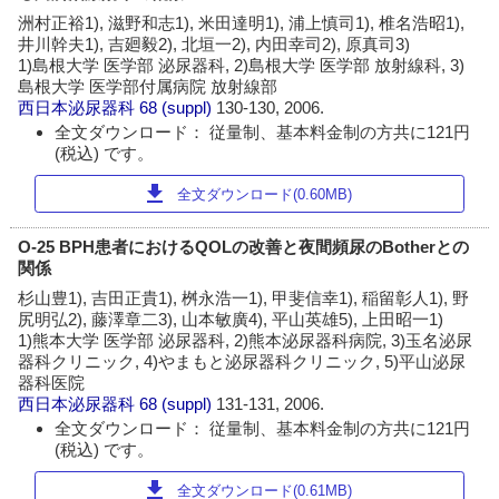
洲村正裕1), 滋野和志1), 米田達明1), 浦上慎司1), 椎名浩昭1),
井川幹夫1), 吉廻毅2), 北垣一2), 内田幸司2), 原真司3)
1)島根大学 医学部 泌尿器科, 2)島根大学 医学部 放射線科, 3)
島根大学 医学部付属病院 放射線部
西日本泌尿器科
68 (suppl)
130-130, 2006.
全文ダウンロード： 従量制、基本料金制の方共に121円
(税込) です。
download
全文ダウンロード(0.60MB)
O-25 BPH患者におけるQOLの改善と夜間頻尿のBotherとの
関係
杉山豊1), 吉田正貴1), 桝永浩一1), 甲斐信幸1), 稲留彰人1), 野
尻明弘2), 藤澤章二3), 山本敏廣4), 平山英雄5), 上田昭一1)
1)熊本大学 医学部 泌尿器科, 2)熊本泌尿器科病院, 3)玉名泌尿
器科クリニック, 4)やまもと泌尿器科クリニック, 5)平山泌尿
器科医院
西日本泌尿器科
68 (suppl)
131-131, 2006.
全文ダウンロード： 従量制、基本料金制の方共に121円
(税込) です。
download
全文ダウンロード(0.61MB)