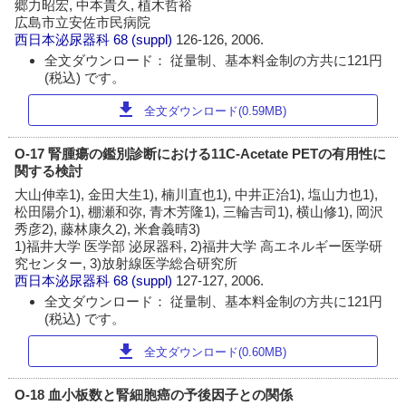
郷力昭宏, 中本貴久, 植木哲裕
広島市立安佐市民病院
西日本泌尿器科
68 (suppl)
126-126, 2006.
全文ダウンロード： 従量制、基本料金制の方共に121円
(税込) です。
download
全文ダウンロード(0.59MB)
O-17 腎腫瘍の鑑別診断における11C-Acetate PETの有用性に
関する検討
大山伸幸1), 金田大生1), 楠川直也1), 中井正治1), 塩山力也1),
松田陽介1), 棚瀬和弥, 青木芳隆1), 三輪吉司1), 横山修1), 岡沢
秀彦2), 藤林康久2), 米倉義晴3)
1)福井大学 医学部 泌尿器科, 2)福井大学 高エネルギー医学研
究センター, 3)放射線医学総合研究所
西日本泌尿器科
68 (suppl)
127-127, 2006.
全文ダウンロード： 従量制、基本料金制の方共に121円
(税込) です。
download
全文ダウンロード(0.60MB)
O-18 血小板数と腎細胞癌の予後因子との関係