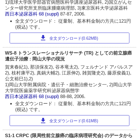
1)琉球大学医学部器官病態医科学講座泌尿器科, 2)国立がんセ
ンター研究所支所臨床腫瘍病理部, 3)東京医科大学泌尿器科
西日本泌尿器科
68 (suppl)
87-87, 2006.
全文ダウンロード： 従量制、基本料金制の方共に121円
(税込) です。
download
全文ダウンロード(0.62MB)
WS-8 トランスレーショナルリサーチ (TR) としての前立腺癌
遺伝子治療 : 岡山大学の現況
賀来春紀1), 那須保友2), 谷本竜太2), フェルナンド アバルスア
2), 枝村康平2), 真鍋大輔2), 江原伸2), 雑賀隆史2), 藤原俊義1),
公文裕巳1),2)
1)岡山大学附属病院・遺伝子・細胞治療センタ一, 2)岡山大学
大学院医歯薬学研究科泌尿器病態学
西日本泌尿器科
68 (suppl)
88-88, 2006.
全文ダウンロード： 従量制、基本料金制の方共に121円
(税込) です。
download
全文ダウンロード(0.61MB)
S1-1 CRPC (限局性前立腺癌の臨床病理研究会) のデータから