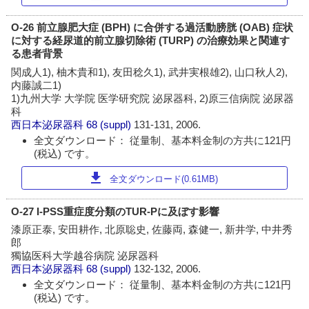
O-26 前立腺肥大症 (BPH) に合併する過活動膀胱 (OAB) 症状
に対する経尿道的前立腺切除術 (TURP) の治療効果と関連す
る患者背景
関成人1), 柚木貴和1), 友田稔久1), 武井実根雄2), 山口秋人2),
内藤誠二1)
1)九州大学 大学院 医学研究院 泌尿器科, 2)原三信病院 泌尿器
科
西日本泌尿器科
68 (suppl)
131-131, 2006.
全文ダウンロード： 従量制、基本料金制の方共に121円
(税込) です。
download
全文ダウンロード(0.61MB)
O-27 I-PSS重症度分類のTUR-Pに及ぼす影響
漆原正泰, 安田耕作, 北原聡史, 佐藤両, 森健一, 新井学, 中井秀
郎
獨協医科大学越谷病院 泌尿器科
西日本泌尿器科
68 (suppl)
132-132, 2006.
全文ダウンロード： 従量制、基本料金制の方共に121円
(税込) です。