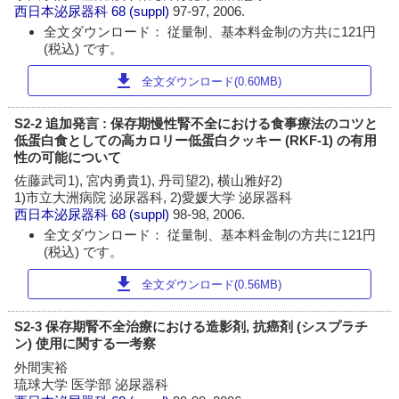
西日本泌尿器科
68 (suppl)
97-97, 2006.
全文ダウンロード： 従量制、基本料金制の方共に121円
(税込) です。
download
全文ダウンロード(0.60MB)
S2-2 追加発言 : 保存期慢性腎不全における食事療法のコツと
低蛋白食としての高カロリー低蛋白クッキー (RKF-1) の有用
性の可能について
佐藤武司1), 宮内勇貴1), 丹司望2), 横山雅好2)
1)市立大洲病院 泌尿器科, 2)愛媛大学 泌尿器科
西日本泌尿器科
68 (suppl)
98-98, 2006.
全文ダウンロード： 従量制、基本料金制の方共に121円
(税込) です。
download
全文ダウンロード(0.56MB)
S2-3 保存期腎不全治療における造影剤, 抗癌剤 (シスプラチ
ン) 使用に関する一考察
外間実裕
琉球大学 医学部 泌尿器科