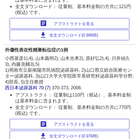
全文ダウンロード： 従量制、基本料金制の方共に121円
(税込) です。
article
アブストラクトを見る
download
全文ダウンロード(0.89MB)
外傷性表在性精巣転位症の1例
小西基彦1),4), 山本義明2), 山本光孝2), 原好弘2),4), 川井禎久
3), 内藤克輔3),5)
1)周南市立新南陽市民病院泌尿器科, 2)山口県立総合医療セン
ター泌尿器科, 3)山口大学大学院医学系研究科泌尿器科学分野,
4)部長, 5)主任教授
西日本泌尿器科
70 (7)
370-373, 2008.
アブストラクト： 従量制は110円（税込）、基本料金制
は基本料金に含まれます。
全文ダウンロード： 従量制、基本料金制の方共に770円
(税込) です。
article
アブストラクトを見る
download
全文ダウンロード(0.97MB)