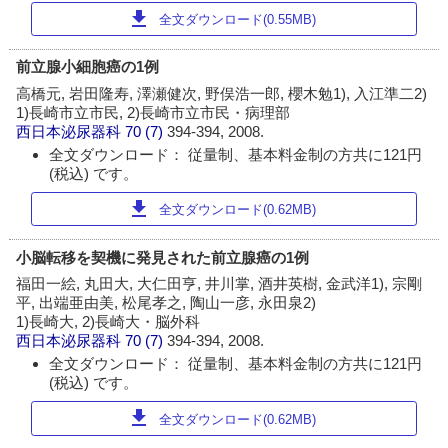
download
全文ダウンロード(0.55MB)
前立腺小細胞癌の1例
高橋元, 岩田隆寿, 澤瀬健次, 野俣浩一郎, 櫻木勉1), 入江準二2)
1)長崎市立市民, 2)長崎市立市民・病理部
西日本泌尿器科
70 (7)
394-394, 2008.
全文ダウンロード： 従量制、基本料金制の方共に121円
(税込) です。
download
全文ダウンロード(0.62MB)
小脳転移を契機に発見された前立腺癌の1例
福田一絵, 丸田大, 大仁田亨, 井川掌, 酒井英樹, 金武洋1), 宗剛
平, 出端亜由美, 松尾孝之, 陶山一彦, 永田泉2)
1)長崎大, 2)長崎大・脳外科
西日本泌尿器科
70 (7)
394-394, 2008.
全文ダウンロード： 従量制、基本料金制の方共に121円
(税込) です。
download
全文ダウンロード(0.62MB)