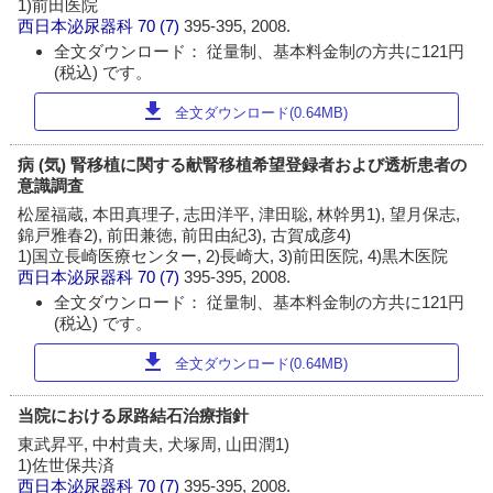
1)前田医院
西日本泌尿器科
70 (7)
395-395, 2008.
全文ダウンロード： 従量制、基本料金制の方共に121円
(税込) です。
download
全文ダウンロード(0.64MB)
病 (気) 腎移植に関する献腎移植希望登録者および透析患者の
意識調査
松屋福蔵, 本田真理子, 志田洋平, 津田聡, 林幹男1), 望月保志,
錦戸雅春2), 前田兼徳, 前田由紀3), 古賀成彦4)
1)国立長崎医療センター, 2)長崎大, 3)前田医院, 4)黒木医院
西日本泌尿器科
70 (7)
395-395, 2008.
全文ダウンロード： 従量制、基本料金制の方共に121円
(税込) です。
download
全文ダウンロード(0.64MB)
当院における尿路結石治療指針
東武昇平, 中村貴夫, 犬塚周, 山田潤1)
1)佐世保共済
西日本泌尿器科
70 (7)
395-395, 2008.