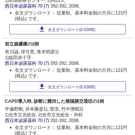
1)岩国医療センター, 2)岡山大
西日本泌尿器科
70 (7)
392-392, 2008.
全文ダウンロード： 従量制、基本料金制の方共に121円
(税込) です。
download
全文ダウンロード(0.63MB)
前立腺膿瘍の2例
有川誠, 岸弓景, 青木明彦1)
1)益田赤十字
西日本泌尿器科
70 (7)
392-392, 2008.
全文ダウンロード： 従量制、基本料金制の方共に121円
(税込) です。
download
全文ダウンロード(0.63MB)
CAPD導入時, 診断に難渋した横隔膜交通症の1例
平儀野剛, 井本勝彦1), 菅淳, 竹中博昭2)
1)光市立光総合, 2)光市立光総合・外科
西日本泌尿器科
70 (7)
392-392, 2008.
全文ダウンロード： 従量制、基本料金制の方共に121円
(税込) です。