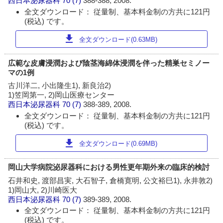
西日本泌尿器科
70 (7)
388-388, 2008.
全文ダウンロード： 従量制、基本料金制の方共に121円
(税込) です。
download
全文ダウンロード(0.63MB)
広範な皮膚浸潤および陰茎海綿体浸潤を伴った精巣セミノー
マの1例
古川洋二, 小出隆生1), 新良治2)
1)笠岡第一, 2)岡山医療センター
西日本泌尿器科
70 (7)
388-389, 2008.
全文ダウンロード： 従量制、基本料金制の方共に121円
(税込) です。
download
全文ダウンロード(0.69MB)
岡山大学病院泌尿器科における男性更年期外来の臨床的検討
石井和史, 渡部昌実, 大石智子, 倉橋寛明, 公文裕巳1), 永井敦2)
1)岡山大, 2)川崎医大
西日本泌尿器科
70 (7)
389-389, 2008.
全文ダウンロード： 従量制、基本料金制の方共に121円
(税込) です。