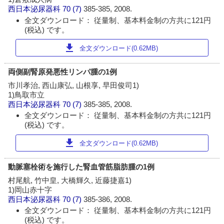
西日本泌尿器科
70 (7)
385-385, 2008.
全文ダウンロード： 従量制、基本料金制の方共に121円
(税込) です。
download
全文ダウンロード(0.62MB)
両側副腎原発悪性リンパ腫の1例
市川孝治, 西山康弘, 山根享, 早田俊司1)
1)鳥取市立
西日本泌尿器科
70 (7)
385-385, 2008.
全文ダウンロード： 従量制、基本料金制の方共に121円
(税込) です。
download
全文ダウンロード(0.62MB)
動脈塞栓術を施行した腎血管筋脂肪腫の1例
村尾航, 竹中皇, 大橋輝久, 近藤捷嘉1)
1)岡山赤十字
西日本泌尿器科
70 (7)
385-386, 2008.
全文ダウンロード： 従量制、基本料金制の方共に121円
(税込) です。