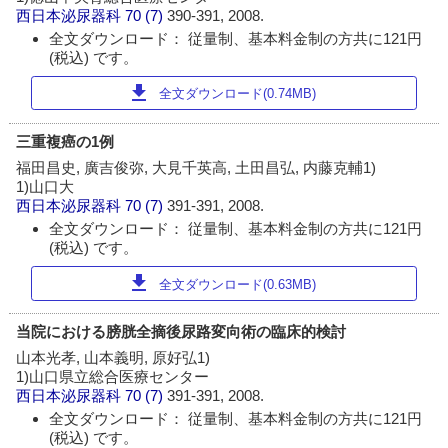
西日本泌尿器科
70 (7)
390-391, 2008.
全文ダウンロード： 従量制、基本料金制の方共に121円
(税込) です。
download
全文ダウンロード(0.74MB)
三重複癌の1例
福田昌史, 廣吉俊弥, 大見千英高, 土田昌弘, 内藤克輔1)
1)山口大
西日本泌尿器科
70 (7)
391-391, 2008.
全文ダウンロード： 従量制、基本料金制の方共に121円
(税込) です。
download
全文ダウンロード(0.63MB)
当院における膀胱全摘後尿路変向術の臨床的検討
山本光孝, 山本義明, 原好弘1)
1)山口県立総合医療センター
西日本泌尿器科
70 (7)
391-391, 2008.
全文ダウンロード： 従量制、基本料金制の方共に121円
(税込) です。