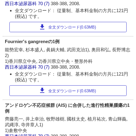
西日本泌尿器科
70 (7)
388-388, 2008.
全文ダウンロード： 従量制、基本料金制の方共に121円
(税込) です。
download
全文ダウンロード(0.63MB)
Fournier's gangreneの1例
能勢宏幸, 杉本盛人, 眞鍋大輔, 武田克治1), 奥田和弘, 長野博志
2)
1)香川県立中央, 2)香川県立中央・整形外科
西日本泌尿器科
70 (7)
388-388, 2008.
全文ダウンロード： 従量制、基本料金制の方共に121円
(税込) です。
download
全文ダウンロード(0.63MB)
アンドロゲン不応症候群 (AIS) に合併した進行性精巣腫瘍の1
例
齊藤亮一, 井上幸治, 牧野雄樹, 國枝太史, 植月祐次, 青山輝義,
武縄淳, 寺井章人1)
1)倉敷中央