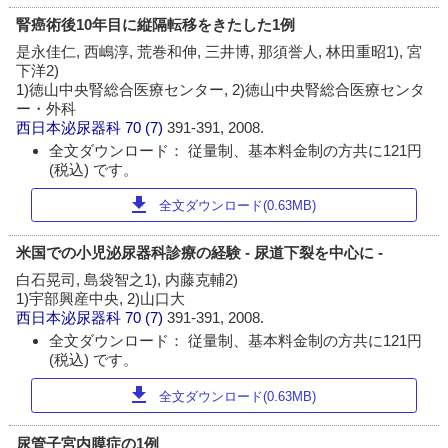
腎癌術後10年目に縦隔転移をきたした1例
是永佳仁, 西嶋淳, 荒巻和伸, 三井博, 那須誉人, 林田重昭1), 宮
下洋2)
1)徳山中央腎総合医療センター, 2)徳山中央腎総合医療センタ
ー・外科
西日本泌尿器科
70 (7)
391-391, 2008.
全文ダウンロード： 従量制、基本料金制の方共に121円
(税込) です。
download
全文ダウンロード(0.63MB)
米国での小児泌尿器科診療の経験 - 尿道下裂を中心に -
白石晃司, 島袋智之1), 内藤克輔2)
1)宇部興産中央, 2)山口大
西日本泌尿器科
70 (7)
391-391, 2008.
全文ダウンロード： 従量制、基本料金制の方共に121円
(税込) です。
download
全文ダウンロード(0.63MB)
尿管子宮内膜症の1例