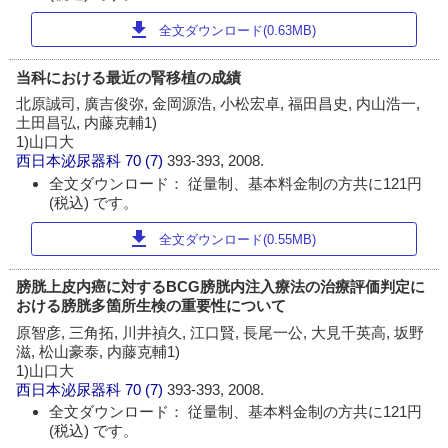
download
全文ダウンロード(0.63MB)
当科における最近の腎移植の成績
北原誠司, 廣吉俊弥, 金岡源浩, 小松宏卓, 福田昌史, 内山浩一,
土田昌弘, 内藤克輔1)
1)山口大
西日本泌尿器科
70 (7)
393-393, 2008.
全文ダウンロード： 従量制、基本料金制の方共に121円
(税込) です。
download
全文ダウンロード(0.55MB)
膀胱上皮内癌に対するBCG膀胱内注入療法の治療評価判定に
おける膀胱多箇所生検の重要性について
原智彦, 三角拓, 川井禎久, 江口賢, 長尾一公, 大見千英高, 坂野
滋, 松山豪泰, 内藤克輔1)
1)山口大
西日本泌尿器科
70 (7)
393-393, 2008.
全文ダウンロード： 従量制、基本料金制の方共に121円
(税込) です。