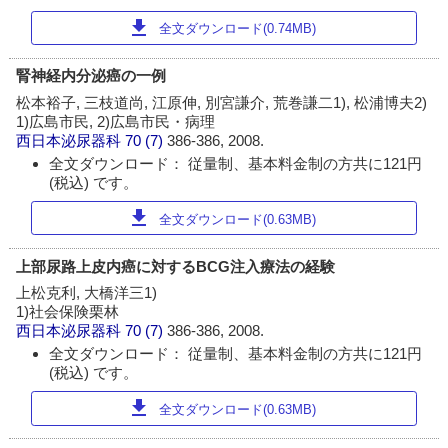
download
全文ダウンロード(0.74MB)
腎神経内分泌癌の一例
松本裕子, 三枝道尚, 江原伸, 別宮謙介, 荒巻謙二1), 松浦博夫2)
1)広島市民, 2)広島市民・病理
西日本泌尿器科
70 (7)
386-386, 2008.
全文ダウンロード： 従量制、基本料金制の方共に121円
(税込) です。
download
全文ダウンロード(0.63MB)
上部尿路上皮内癌に対するBCG注入療法の経験
上松克利, 大橋洋三1)
1)社会保険栗林
西日本泌尿器科
70 (7)
386-386, 2008.
全文ダウンロード： 従量制、基本料金制の方共に121円
(税込) です。
download
全文ダウンロード(0.63MB)