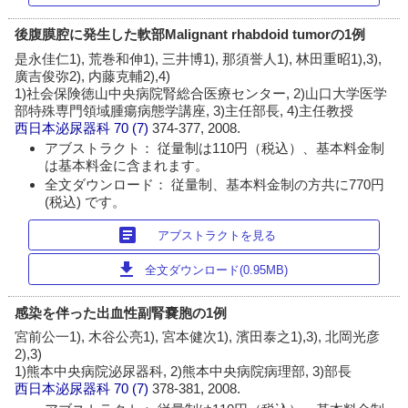
後腹膜腔に発生した軟部Malignant rhabdoid tumorの1例
是永佳仁1), 荒巻和伸1), 三井博1), 那須誉人1), 林田重昭1),3),
廣吉俊弥2), 内藤克輔2),4)
1)社会保険徳山中央病院腎総合医療センター, 2)山口大学医学
部特殊専門領域腫瘍病態学講座, 3)主任部長, 4)主任教授
西日本泌尿器科
70 (7)
374-377, 2008.
アブストラクト： 従量制は110円（税込）、基本料金制
は基本料金に含まれます。
全文ダウンロード： 従量制、基本料金制の方共に770円
(税込) です。
article
アブストラクトを見る
download
全文ダウンロード(0.95MB)
感染を伴った出血性副腎嚢胞の1例
宮前公一1), 木谷公亮1), 宮本健次1), 濱田泰之1),3), 北岡光彦
2),3)
1)熊本中央病院泌尿器科, 2)熊本中央病院病理部, 3)部長
西日本泌尿器科
70 (7)
378-381, 2008.