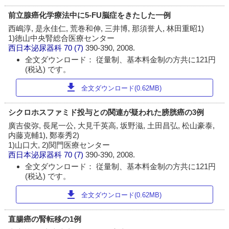
前立腺癌化学療法中に5-FU脳症をきたした一例
西嶋淳, 是永佳仁, 荒巻和伸, 三井博, 那須誉人, 林田重昭1)
1)徳山中央腎総合医療センター
西日本泌尿器科
70 (7)
390-390, 2008.
全文ダウンロード： 従量制、基本料金制の方共に121円
(税込) です。
download
全文ダウンロード(0.62MB)
シクロホスファミド投与との関連が疑われた膀胱癌の3例
廣吉俊弥, 長尾一公, 大見千英高, 坂野滋, 土田昌弘, 松山豪泰,
内藤克輔1), 鄭泰秀2)
1)山口大, 2)関門医療センター
西日本泌尿器科
70 (7)
390-390, 2008.
全文ダウンロード： 従量制、基本料金制の方共に121円
(税込) です。
download
全文ダウンロード(0.62MB)
直腸癌の腎転移の1例