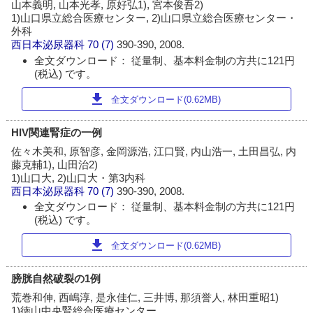
山本義明, 山本光孝, 原好弘1), 宮本俊吾2)
1)山口県立総合医療センター, 2)山口県立総合医療センター・
外科
西日本泌尿器科
70 (7)
390-390, 2008.
全文ダウンロード： 従量制、基本料金制の方共に121円
(税込) です。
download
全文ダウンロード(0.62MB)
HIV関連腎症の一例
佐々木美和, 原智彦, 金岡源浩, 江口賢, 内山浩一, 土田昌弘, 内
藤克輔1), 山田治2)
1)山口大, 2)山口大・第3内科
西日本泌尿器科
70 (7)
390-390, 2008.
全文ダウンロード： 従量制、基本料金制の方共に121円
(税込) です。
download
全文ダウンロード(0.62MB)
膀胱自然破裂の1例
荒巻和伸, 西嶋淳, 是永佳仁, 三井博, 那須誉人, 林田重昭1)
1)徳山中央腎総合医療センター