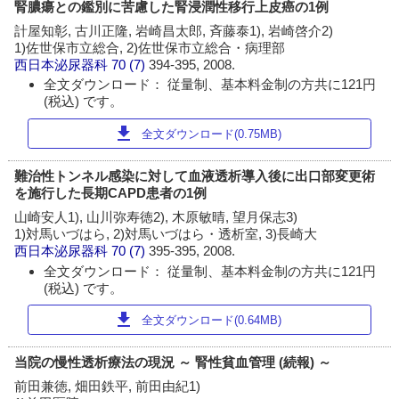
腎膿瘍との鑑別に苦慮した腎浸潤性移行上皮癌の1例
計屋知彰, 古川正隆, 岩崎昌太郎, 斉藤泰1), 岩崎啓介2)
1)佐世保市立総合, 2)佐世保市立総合・病理部
西日本泌尿器科
70 (7)
394-395, 2008.
全文ダウンロード： 従量制、基本料金制の方共に121円
(税込) です。
download
全文ダウンロード(0.75MB)
難治性トンネル感染に対して血液透析導入後に出口部変更術
を施行した長期CAPD患者の1例
山崎安人1), 山川弥寿徳2), 木原敏晴, 望月保志3)
1)対馬いづはら, 2)対馬いづはら・透析室, 3)長崎大
西日本泌尿器科
70 (7)
395-395, 2008.
全文ダウンロード： 従量制、基本料金制の方共に121円
(税込) です。
download
全文ダウンロード(0.64MB)
当院の慢性透析療法の現況 ～ 腎性貧血管理 (続報) ～
前田兼徳, 畑田鉄平, 前田由紀1)