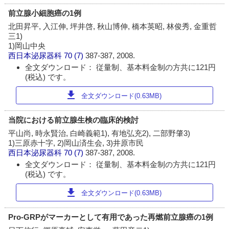
前立腺小細胞癌の1例
北田昇平, 入江伸, 坪井啓, 秋山博伸, 橋本英昭, 林俊秀, 金重哲
三1)
1)岡山中央
西日本泌尿器科
70 (7)
387-387, 2008.
全文ダウンロード： 従量制、基本料金制の方共に121円
(税込) です。
download
全文ダウンロード(0.63MB)
当院における前立腺生検の臨床的検討
平山尚, 時永賢治, 白崎義範1), 有地弘充2), 二部野肇3)
1)三原赤十字, 2)岡山済生会, 3)井原市民
西日本泌尿器科
70 (7)
387-387, 2008.
全文ダウンロード： 従量制、基本料金制の方共に121円
(税込) です。
download
全文ダウンロード(0.63MB)
Pro-GRPがマーカーとして有用であった再燃前立腺癌の1例