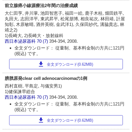
前立腺癌小線源療法2年間の治療成績
大仁田亨, 井川掌, 池田智恵子, 福田一絵, 鹿子木桂, 畑田鉄平,
丸田大, 志田洋平, 東武昇平, 松尾朋博, 相良祐次, 林田靖, 計屋
知彰, 木原敏晴, 酒井英樹, 金武洋1), 久保田紗代, 溝脇貴志, 林
靖之2)
1)長崎大, 2)長崎大・放射線科
西日本泌尿器科
70 (7)
394-394, 2008.
全文ダウンロード： 従量制、基本料金制の方共に121円
(税込) です。
download
全文ダウンロード(0.62MB)
膀胱原発clear cell adenocarcinomaの1例
西村直樹, 平島定, 与儀安男1)
1)健保諫早総合
西日本泌尿器科
70 (7)
394-394, 2008.
全文ダウンロード： 従量制、基本料金制の方共に121円
(税込) です。
download
全文ダウンロード(0.62MB)