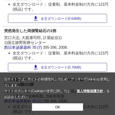
全文ダウンロード： 従量制、基本料金制の方共に121円
(税込) です。
download
全文ダウンロード(0.64MB)
突然発生した両側腎結石の1例
宮口大志, 大庭康司郎, 計屋紘信1)
1)国立嬉野医療センター
西日本泌尿器科
70 (7)
395-396, 2008.
全文ダウンロード： 従量制、基本料金制の方共に121円
(税込) です。
download
全文ダウンロード(0.76MB)
大伏在静脈パッチグラフトを用いてcorporoplastyを行った
当サイトでは、サイトの利便性向上のため、クッキー(Cookie)を使用し
Peyronie病の1例
ています。
鶴崎俊文, 竹原浩介1), 宮崎伸一郎2), 前田兼徳3)
サイトのクッキー(Cookie)の使用に関しては、「
個人情報保護方針
」を
1)県立島原, 2)宮崎医院, 3)前田医院
お読みください。
西日本泌尿器科
70 (7)
396-396, 2008.
全文ダウンロード： 従量制、基本料金制の方共に121円
OK
(税込) です。