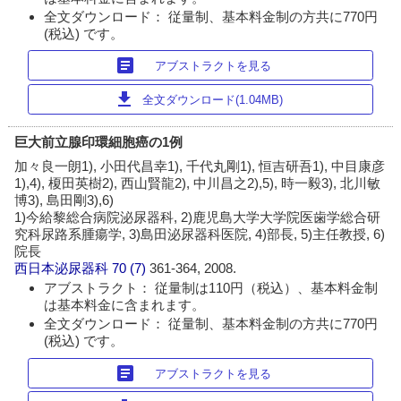
全文ダウンロード： 従量制、基本料金制の方共に770円
(税込) です。
article
アブストラクトを見る
download
全文ダウンロード(1.04MB)
巨大前立腺印環細胞癌の1例
加々良一朗1), 小田代昌幸1), 千代丸剛1), 恒吉研吾1), 中目康彦
1),4), 榎田英樹2), 西山賢龍2), 中川昌之2),5), 時一毅3), 北川敏
博3), 島田剛3),6)
1)今給黎総合病院泌尿器科, 2)鹿児島大学大学院医歯学総合研
究科尿路系腫瘍学, 3)島田泌尿器科医院, 4)部長, 5)主任教授, 6)
院長
西日本泌尿器科
70 (7)
361-364, 2008.
アブストラクト： 従量制は110円（税込）、基本料金制
は基本料金に含まれます。
全文ダウンロード： 従量制、基本料金制の方共に770円
(税込) です。
article
アブストラクトを見る