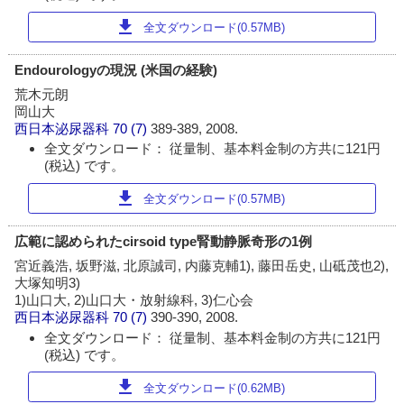
download
全文ダウンロード(0.57MB)
Endourologyの現況 (米国の経験)
荒木元朗
岡山大
西日本泌尿器科
70 (7)
389-389, 2008.
全文ダウンロード： 従量制、基本料金制の方共に121円
(税込) です。
download
全文ダウンロード(0.57MB)
広範に認められたcirsoid type腎動静脈奇形の1例
宮近義浩, 坂野滋, 北原誠司, 内藤克輔1), 藤田岳史, 山砥茂也2),
大塚知明3)
1)山口大, 2)山口大・放射線科, 3)仁心会
西日本泌尿器科
70 (7)
390-390, 2008.
全文ダウンロード： 従量制、基本料金制の方共に121円
(税込) です。
download
全文ダウンロード(0.62MB)