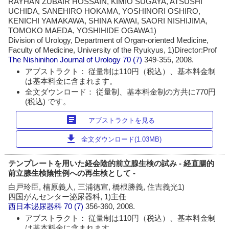
RAYHAN ZUBAIR HOSSAIN, KIMIO SUGAYA, ATSUSHI
UCHIDA, SANEHIRO HOKAMA, YOSHINORI OSHIRO,
KENICHI YAMAKAWA, SHINA KAWAI, SAORI NISHIJIMA,
TOMOKO MAEDA, YOSHIHIDE OGAWA1)
Division of Urology, Department of Organ-oriented Medicine,
Faculty of Medicine, University of the Ryukyus, 1)Director:Prof
The Nishinihon Journal of Urology
70 (7)
349-355, 2008.
アブストラクト： 従量制は110円（税込）、基本料金制
は基本料金に含まれます。
全文ダウンロード： 従量制、基本料金制の方共に770円
(税込) です。
article
アブストラクトを見る
download
全文ダウンロード(1.03MB)
テンプレートを用いた経会陰的前立腺生検の試み - 経直腸的
前立腺生検陰性例への再生検として -
白戸玲臣, 楠原義人, 三浦徳宣, 橋根勝義, 住吉義光1)
四国がんセンター泌尿器科, 1)主任
西日本泌尿器科
70 (7)
356-360, 2008.
アブストラクト： 従量制は110円（税込）、基本料金制
は基本料金に含まれます。