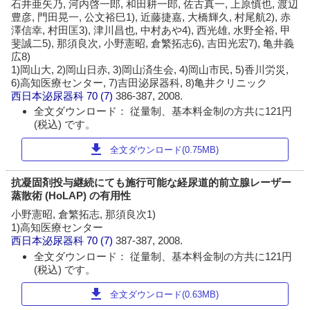
石井亜矢乃, 河内啓一郎, 和田耕一郎, 佐古真一, 上原慎也, 渡辺
豊彦, 門田晃一, 公文裕巳1), 近藤捷嘉, 大橋輝久, 村尾航2), 赤
澤信幸, 村田匡3), 津川昌也, 中村あや4), 西光雄, 水野全裕, 甲
斐誠二5), 那須良次, 小野憲昭, 倉繁拓志6), 吉田光宏7), 亀井義
広8)
1)岡山大, 2)岡山日赤, 3)岡山済生会, 4)岡山市民, 5)香川労災,
6)高知医療センター, 7)吉田泌尿器科, 8)亀井クリニック
西日本泌尿器科
70 (7)
386-387, 2008.
全文ダウンロード： 従量制、基本料金制の方共に121円
(税込) です。
download
全文ダウンロード(0.75MB)
抗凝固剤投与継続にても施行可能な経尿道的前立腺レーザー
蒸散術 (HoLAP) の有用性
小野憲昭, 倉繁拓志, 那須良次1)
1)高知医療センター
西日本泌尿器科
70 (7)
387-387, 2008.
全文ダウンロード： 従量制、基本料金制の方共に121円
(税込) です。
download
全文ダウンロード(0.63MB)