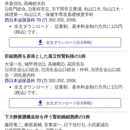
井嘉信5), 高橋睦夫6)
1)長門総合, 2)美祢市立, 3)下関市立豊浦, 4)山口大, 5)山口大・
病理第一, 6)山口大・保健学専攻基礎検査学科
西日本泌尿器科
70 (7)
392-392, 2008.
全文ダウンロード： 従量制、基本料金制の方共に121円
(税込) です。
download
全文ダウンロード(0.63MB)
肝細胞癌を原発とした孤立性腎転移の1例
大場一生, 城甲啓治1), 高橋剛2), 花田浩3)
1)済生会山口総合, 2)済生会山口総合・外科, 3)済生会山口総
合・消化器内科
西日本泌尿器科
70 (7)
392-392, 2008.
全文ダウンロード： 従量制、基本料金制の方共に121円
(税込) です。
download
全文ダウンロード(0.63MB)
下大静脈腫瘍血栓を伴う腎紡錘細胞癌の1例
藤田竜二, 郷原真輔, 安東栄一, 日下信行1), 小武家誠2)