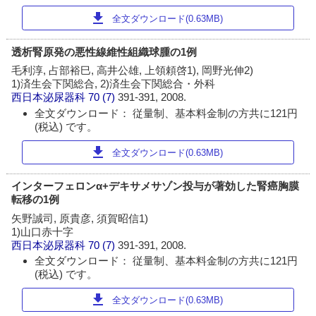
download
全文ダウンロード(0.63MB)
透析腎原発の悪性線維性組織球腫の1例
毛利淳, 占部裕巳, 高井公雄, 上領頼啓1), 岡野光伸2)
1)済生会下関総合, 2)済生会下関総合・外科
西日本泌尿器科
70 (7)
391-391, 2008.
全文ダウンロード： 従量制、基本料金制の方共に121円
(税込) です。
download
全文ダウンロード(0.63MB)
インターフェロンα+デキサメサゾン投与が著効した腎癌胸膜
転移の1例
矢野誠司, 原貴彦, 須賀昭信1)
1)山口赤十字
西日本泌尿器科
70 (7)
391-391, 2008.
全文ダウンロード： 従量制、基本料金制の方共に121円
(税込) です。
download
全文ダウンロード(0.63MB)