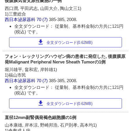
後腹膜気管支原性嚢胞の一例
西口潤, 平田武志, 山田大介, 陶山文三1)
1)三豊総合
西日本泌尿器科
70 (7)
385-385, 2008.
全文ダウンロード： 従量制、基本料金制の方共に121円
(税込) です。
download
全文ダウンロード(0.62MB)
フォン・レックリングハウゼン病の患者に発症した, 後腹膜原
発Malignant Peripheral Nerve Sheath Tumorの1例
堀川雄平, 畠和宏, 岸幹雄1)
1)福山市民
西日本泌尿器科
70 (7)
385-385, 2008.
全文ダウンロード： 従量制、基本料金制の方共に121円
(税込) です。
download
全文ダウンロード(0.62MB)
直径12mm副腎偶発褐色細胞腫の1例
山本康雄, 岸本涼, 野崎邦浩, 石戸則孝, 高本均1)
1)倉敷成人病