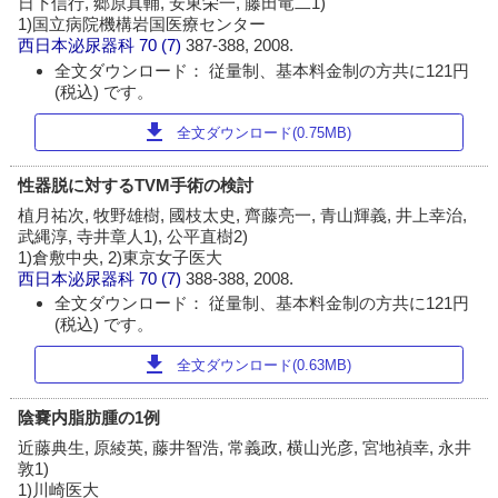
日下信行, 郷原真輔, 安東栄一, 藤田竜二1)
1)国立病院機構岩国医療センター
西日本泌尿器科
70 (7)
387-388, 2008.
全文ダウンロード： 従量制、基本料金制の方共に121円
(税込) です。
download
全文ダウンロード(0.75MB)
性器脱に対するTVM手術の検討
植月祐次, 牧野雄樹, 國枝太史, 齊藤亮一, 青山輝義, 井上幸治,
武縄淳, 寺井章人1), 公平直樹2)
1)倉敷中央, 2)東京女子医大
西日本泌尿器科
70 (7)
388-388, 2008.
全文ダウンロード： 従量制、基本料金制の方共に121円
(税込) です。
download
全文ダウンロード(0.63MB)
陰嚢内脂肪腫の1例
近藤典生, 原綾英, 藤井智浩, 常義政, 横山光彦, 宮地禎幸, 永井
敦1)
1)川崎医大