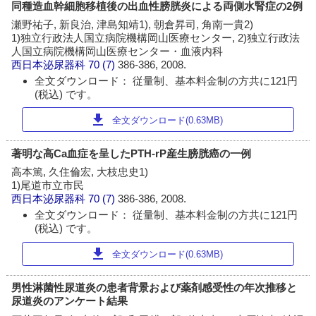
同種造血幹細胞移植後の出血性膀胱炎による両側水腎症の2例
瀬野祐子, 新良治, 津島知靖1), 朝倉昇司, 角南一貴2)
1)独立行政法人国立病院機構岡山医療センター, 2)独立行政法
人国立病院機構岡山医療センター・血液内科
西日本泌尿器科
70 (7)
386-386, 2008.
全文ダウンロード： 従量制、基本料金制の方共に121円
(税込) です。
download
全文ダウンロード(0.63MB)
著明な高Ca血症を呈したPTH-rP産生膀胱癌の一例
高本篤, 久住倫宏, 大枝忠史1)
1)尾道市立市民
西日本泌尿器科
70 (7)
386-386, 2008.
全文ダウンロード： 従量制、基本料金制の方共に121円
(税込) です。
download
全文ダウンロード(0.63MB)
男性淋菌性尿道炎の患者背景および薬剤感受性の年次推移と
尿道炎のアンケート結果