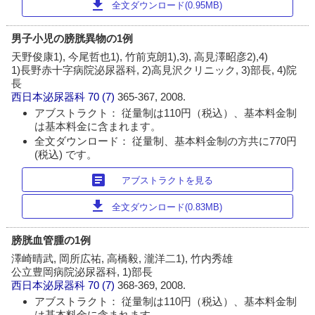
download
全文ダウンロード(0.95MB)
男子小児の膀胱異物の1例
天野俊康1), 今尾哲也1), 竹前克朗1),3), 高見澤昭彦2),4)
1)長野赤十字病院泌尿器科, 2)高見沢クリニック, 3)部長, 4)院
長
西日本泌尿器科
70 (7)
365-367, 2008.
アブストラクト： 従量制は110円（税込）、基本料金制
は基本料金に含まれます。
全文ダウンロード： 従量制、基本料金制の方共に770円
(税込) です。
article
アブストラクトを見る
download
全文ダウンロード(0.83MB)
膀胱血管腫の1例
澤崎晴武, 岡所広祐, 高橋毅, 瀧洋二1), 竹内秀雄
公立豊岡病院泌尿器科, 1)部長
西日本泌尿器科
70 (7)
368-369, 2008.
アブストラクト： 従量制は110円（税込）、基本料金制
は基本料金に含まれます。