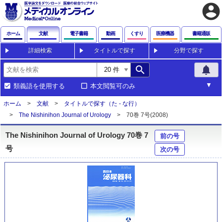
account_circle
ホーム
文献
電子書籍
動画
くすり
医療機器
書籍通販
詳細検索
タイトルで探す
分野で探す
search
notifications
類義語を使用する
本文閲覧可のみ
ホーム
文献
タイトルで探す（た - な行）
The Nishinihon Journal of Urology
70巻 7号(2008)
The Nishinihon Journal of Urology 70巻 7
前の号
号
次の号