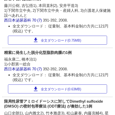
藤川公樹, 吉弘悟1), 本田直利2), 安井平造3)
1)下関市立中央, 2)下関市立中央・産婦人科, 3)介護老人保健施
設ぺあれんと
西日本泌尿器科
70 (7)
391-392, 2008.
全文ダウンロード： 従量制、基本料金制の方共に121円
(税込) です。
download
全文ダウンロード(0.75MB)
精索に発生した脱分化型脂肪肉腫の1例
福永康二, 橋本治1)
1)小郡第一総合
西日本泌尿器科
70 (7)
392-392, 2008.
全文ダウンロード： 従量制、基本料金制の方共に121円
(税込) です。
download
全文ダウンロード(0.63MB)
限局性尿管アミロイドーシスに対してDimethyl sulfoxide
(DMSO) の密封包帯療法 (ODT療法) が奏効した1例
山口史朗1), 山内雅文2), 竹本雅彦3), 松山豪泰, 内藤克輔4), 星