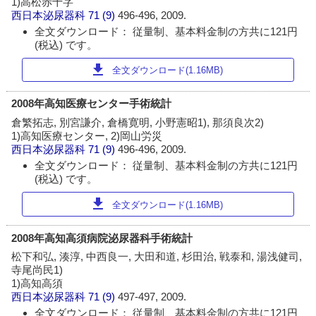
1)高松赤十字
西日本泌尿器科
71 (9)
496-496, 2009.
全文ダウンロード： 従量制、基本料金制の方共に121円
(税込) です。
download
全文ダウンロード(1.16MB)
2008年高知医療センター手術統計
倉繁拓志, 別宮謙介, 倉橋寛明, 小野憲昭1), 那須良次2)
1)高知医療センター, 2)岡山労災
西日本泌尿器科
71 (9)
496-496, 2009.
全文ダウンロード： 従量制、基本料金制の方共に121円
(税込) です。
download
全文ダウンロード(1.16MB)
2008年高知高須病院泌尿器科手術統計
松下和弘, 湊淳, 中西良一, 大田和道, 杉田治, 戦泰和, 湯浅健司,
寺尾尚民1)
1)高知高須
西日本泌尿器科
71 (9)
497-497, 2009.
全文ダウンロード： 従量制、基本料金制の方共に121円