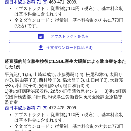
西日本泌尿器科
71 (9)
469-471, 2009.
アブストラクト： 従量制は110円（税込）、基本料金制
は基本料金に含まれます。
全文ダウンロード： 従量制、基本料金制の方共に770円
(税込) です。
article
アブストラクトを見る
download
全文ダウンロード(1.58MB)
経直腸的前立腺生検後にESBL産生大腸菌による敗血症を来た
した1例
平賀紀行1),5), 山崎武成1), 小藤秀嗣1),4), 松尾和雅2), 太田り
か3), 関由実子3), 西村玲子3), 稲永昌子3), 山口尚子3), 大野亮
子3), 小川絢子3), 安田修2),4), 樋口和行3),4)
1)浜の町病院泌尿器科, 2)浜の町病院救急センター, 3)浜の町病
院臨床検査部, 4)部長, 5)現厚生労働省保険局医療課医療指導
監査室
西日本泌尿器科
71 (9)
472-478, 2009.
アブストラクト： 従量制は110円（税込）、基本料金制
は基本料金に含まれます。
全文ダウンロード： 従量制、基本料金制の方共に770円