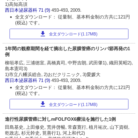
1)高知高須
西日本泌尿器科
71 (9)
493-493, 2009.
全文ダウンロード： 従量制、基本料金制の方共に121円
(税込) です。
download
全文ダウンロード(1.17MB)
1年間の観察期間を経て摘出した尿膜管癌のリンパ節再発の1
例
柳垣孝広, 三浦徳宣, 高橋真司, 中野吉朗, 武田肇1), 織田英昭2),
島本憲司3)
1)市立八幡浜総合, 2)おだクリニック, 3)愛媛大
西日本泌尿器科
71 (9)
493-493, 2009.
全文ダウンロード： 従量制、基本料金制の方共に121円
(税込) です。
download
全文ダウンロード(1.17MB)
進行性尿膜管癌に対しmFOLFOX6療法を施行した1例
田島基史, 上田修史, 荒井啓暢, 常森寛行, 植月祐次, 山下資樹,
乾政志, 杉元幹史, 筧善行1), 河上和代2)