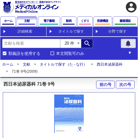
account_circle
ホーム
文献
電子書籍
動画
くすり
医療機器
書籍通販
詳細検索
タイトルで探す
分野で探す
search
notifications
類義語を使用する
本文閲覧可のみ
ホーム
文献
タイトルで探す（た - な行）
西日本泌尿器科
71巻 9号(2009)
西日本泌尿器科 71巻 9号
前の号
次の号