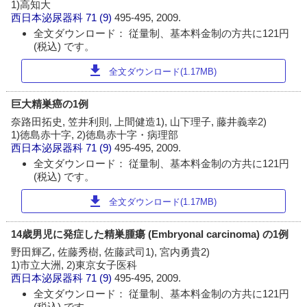
1)高知大
西日本泌尿器科
71 (9)
495-495, 2009.
全文ダウンロード： 従量制、基本料金制の方共に121円
(税込) です。
download
全文ダウンロード(1.17MB)
巨大精巣癌の1例
奈路田拓史, 笠井利則, 上間健造1), 山下理子, 藤井義幸2)
1)徳島赤十字, 2)徳島赤十字・病理部
西日本泌尿器科
71 (9)
495-495, 2009.
全文ダウンロード： 従量制、基本料金制の方共に121円
(税込) です。
download
全文ダウンロード(1.17MB)
14歳男児に発症した精巣腫瘍 (Embryonal carcinoma) の1例
野田輝乙, 佐藤秀樹, 佐藤武司1), 宮内勇貴2)
1)市立大洲, 2)東京女子医科
西日本泌尿器科
71 (9)
495-495, 2009.
全文ダウンロード： 従量制、基本料金制の方共に121円
(税込) です。