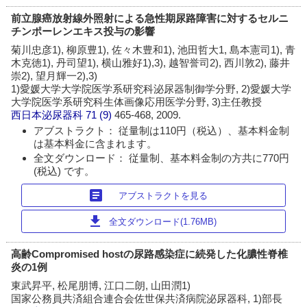
前立腺癌放射線外照射による急性期尿路障害に対するセルニ
チンポーレンエキス投与の影響
菊川忠彦1), 柳原豊1), 佐々木豊和1), 池田哲大1, 島本憲司1), 青
木克徳1), 丹司望1), 横山雅好1),3), 越智誉司2), 西川敦2), 藤井
崇2), 望月輝一2),3)
1)愛媛大学大学院医学系研究科泌尿器制御学分野, 2)愛媛大学
大学院医学系研究科生体画像応用医学分野, 3)主任教授
西日本泌尿器科
71 (9)
465-468, 2009.
アブストラクト： 従量制は110円（税込）、基本料金制
は基本料金に含まれます。
全文ダウンロード： 従量制、基本料金制の方共に770円
(税込) です。
article
アブストラクトを見る
download
全文ダウンロード(1.76MB)
高齢Compromised hostの尿路感染症に続発した化膿性脊椎
炎の1例
東武昇平, 松尾朋博, 江口二朗, 山田潤1)
国家公務員共済組合連合会佐世保共済病院泌尿器科, 1)部長