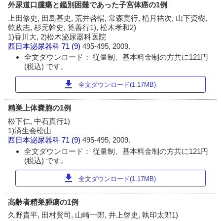
外尿道口腫瘍と鑑別困難であった子宮体癌の1例
上田修史, 田島基史, 荒井啓暢, 常森寛行, 植月祐次, 山下資樹,
乾政志, 杉元幹史, 筧善行1), 松木孝和2)
1)香川大, 2)松木泌尿器科医院
西日本泌尿器科
71 (9)
495-495, 2009.
全文ダウンロード： 従量制、基本料金制の方共に121円
(税込) です。
download
全文ダウンロード(1.17MB)
精巣上体嚢胞の1例
松下仁, 中石真行1)
1)済生会松山
西日本泌尿器科
71 (9)
495-495, 2009.
全文ダウンロード： 従量制、基本料金制の方共に121円
(税込) です。
download
全文ダウンロード(1.17MB)
高齢者精巣腫瘍の1例
久野貴平, 田村賢司, 山崎一郎, 井上啓史, 執印太郎1)