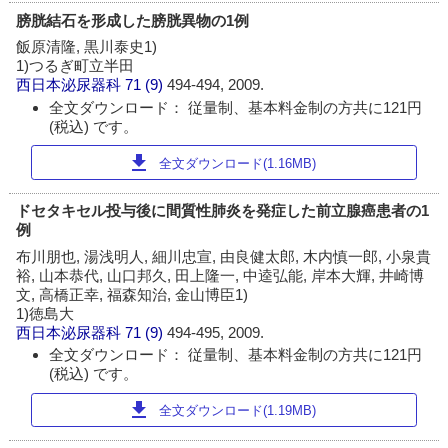
膀胱結石を形成した膀胱異物の1例
飯原清隆, 黒川泰史1)
1)つるぎ町立半田
西日本泌尿器科
71 (9)
494-494, 2009.
全文ダウンロード： 従量制、基本料金制の方共に121円
(税込) です。
download
全文ダウンロード(1.16MB)
ドセタキセル投与後に間質性肺炎を発症した前立腺癌患者の1
例
布川朋也, 湯浅明人, 細川忠宣, 由良健太郎, 木内慎一郎, 小泉貴
裕, 山本恭代, 山口邦久, 田上隆一, 中逵弘能, 岸本大輝, 井崎博
文, 高橋正幸, 福森知治, 金山博臣1)
1)徳島大
西日本泌尿器科
71 (9)
494-495, 2009.
全文ダウンロード： 従量制、基本料金制の方共に121円
(税込) です。
download
全文ダウンロード(1.19MB)