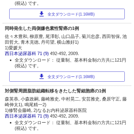
(税込) です。
download
全文ダウンロード(1.16MB)
同時発生した両側嫌色素性腎癌の1例
佐々木豊和, 柳原豊, 尾澤彰, 山口晶子, 菊川忠彦, 西田智保, 池
田哲大, 青木克徳, 丹司望, 横山雅好1)
1)愛媛大
西日本泌尿器科
71 (9)
492-492, 2009.
全文ダウンロード： 従量制、基本料金制の方共に121円
(税込) です。
download
全文ダウンロード(1.16MB)
対側腎周囲脂肪組織転移をきたした腎細胞癌の1例
森英恭, 小森政嗣, 藤崎雅史, 中村晃二, 安芸雅史, 桑原守正, 藤
崎伸太1), 鳴尾精一2)
1)修腎会藤崎, 2)なるお内科泌尿器科医院
西日本泌尿器科
71 (9)
492-492, 2009.
全文ダウンロード： 従量制、基本料金制の方共に121円
(税込) です。