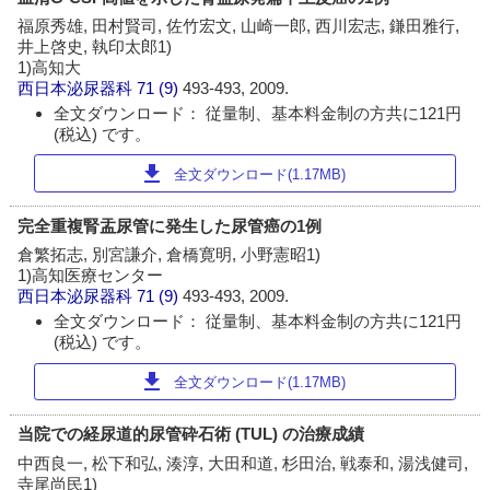
福原秀雄, 田村賢司, 佐竹宏文, 山崎一郎, 西川宏志, 鎌田雅行,
井上啓史, 執印太郎1)
1)高知大
西日本泌尿器科
71 (9)
493-493, 2009.
全文ダウンロード： 従量制、基本料金制の方共に121円
(税込) です。
download
全文ダウンロード(1.17MB)
完全重複腎盂尿管に発生した尿管癌の1例
倉繁拓志, 別宮謙介, 倉橋寛明, 小野憲昭1)
1)高知医療センター
西日本泌尿器科
71 (9)
493-493, 2009.
全文ダウンロード： 従量制、基本料金制の方共に121円
(税込) です。
download
全文ダウンロード(1.17MB)
当院での経尿道的尿管砕石術 (TUL) の治療成績
中西良一, 松下和弘, 湊淳, 大田和道, 杉田治, 戦泰和, 湯浅健司,
寺尾尚民1)