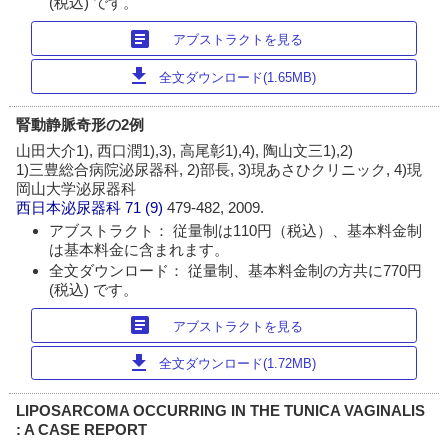
(税込) です。
article
アブストラクトを見る
download
全文ダウンロード(1.65MB)
腎動静脈奇形の2例
山田大介1), 西口潤1),3), 高尾彰1),4), 陶山文三1),2)
1)三豊総合病院泌尿器科, 2)部長, 3)現あさひクリニック, 4)現
岡山大学泌尿器科
西日本泌尿器科
71 (9)
479-482, 2009.
アブストラクト： 従量制は110円（税込）、基本料金制
は基本料金に含まれます。
全文ダウンロード： 従量制、基本料金制の方共に770円
(税込) です。
article
アブストラクトを見る
download
全文ダウンロード(1.72MB)
LIPOSARCOMA OCCURRING IN THE TUNICA VAGINALIS
: A CASE REPORT