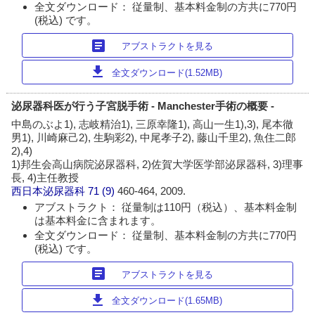
全文ダウンロード： 従量制、基本料金制の方共に770円
(税込) です。
article
アブストラクトを見る
download
全文ダウンロード(1.52MB)
泌尿器科医が行う子宮脱手術 - Manchester手術の概要 -
中島のぶよ1), 志岐精治1), 三原幸隆1), 高山一生1),3), 尾本徹
男1), 川崎麻己2), 生駒彩2), 中尾孝子2), 藤山千里2), 魚住二郎
2),4)
1)邦生会高山病院泌尿器科, 2)佐賀大学医学部泌尿器科, 3)理事
長, 4)主任教授
西日本泌尿器科
71 (9)
460-464, 2009.
アブストラクト： 従量制は110円（税込）、基本料金制
は基本料金に含まれます。
全文ダウンロード： 従量制、基本料金制の方共に770円
(税込) です。
article
アブストラクトを見る
download
全文ダウンロード(1.65MB)