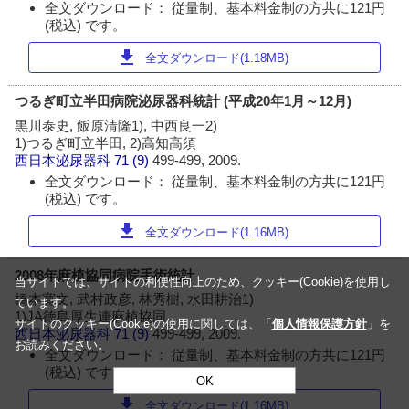
全文ダウンロード： 従量制、基本料金制の方共に121円
(税込) です。
download
全文ダウンロード(1.18MB)
つるぎ町立半田病院泌尿器科統計 (平成20年1月～12月)
黒川泰史, 飯原清隆1), 中西良一2)
1)つるぎ町立半田, 2)高知高須
西日本泌尿器科
71 (9)
499-499, 2009.
全文ダウンロード： 従量制、基本料金制の方共に121円
(税込) です。
download
全文ダウンロード(1.16MB)
2008年麻植協同病院手術統計
当サイトでは、サイトの利便性向上のため、クッキー(Cookie)を使用し
橋本寛文, 武村政彦, 林秀樹, 水田耕治1)
ています。
1)JA徳島厚生連麻植協同
サイトのクッキー(Cookie)の使用に関しては、「
個人情報保護方針
」を
西日本泌尿器科
71 (9)
499-499, 2009.
お読みください。
全文ダウンロード： 従量制、基本料金制の方共に121円
(税込) です。
OK
download
全文ダウンロード(1.16MB)