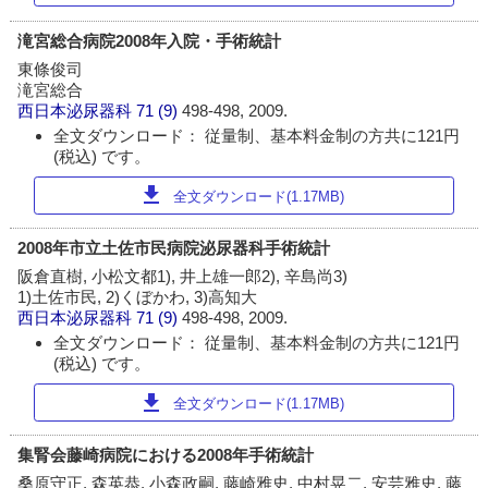
滝宮総合病院2008年入院・手術統計
東條俊司
滝宮総合
西日本泌尿器科
71 (9)
498-498, 2009.
全文ダウンロード： 従量制、基本料金制の方共に121円
(税込) です。
download
全文ダウンロード(1.17MB)
2008年市立土佐市民病院泌尿器科手術統計
阪倉直樹, 小松文都1), 井上雄一郎2), 辛島尚3)
1)土佐市民, 2)くぼかわ, 3)高知大
西日本泌尿器科
71 (9)
498-498, 2009.
全文ダウンロード： 従量制、基本料金制の方共に121円
(税込) です。
download
全文ダウンロード(1.17MB)
集腎会藤崎病院における2008年手術統計
桑原守正, 森英恭, 小森政嗣, 藤崎雅史, 中村晃二, 安芸雅史, 藤