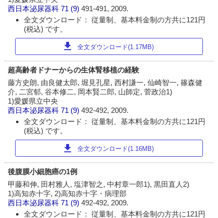
西日本泌尿器科
71 (9)
491-491, 2009.
全文ダウンロード： 従量制、基本料金制の方共に121円
(税込) です。
download
全文ダウンロード(1.17MB)
超高齢者ドナーからの生体腎移植の経験
藤方史朗, 由良健太郎, 堀見孔星, 西村謙一, 仙崎智一, 篠森健
介, 二宮郁, 谷本修二, 岡本賢二郎, 山師定, 菅政治1)
1)愛媛県立中央
西日本泌尿器科
71 (9)
492-492, 2009.
全文ダウンロード： 従量制、基本料金制の方共に121円
(税込) です。
download
全文ダウンロード(1.16MB)
後腹膜小細胞癌の1例
甲藤和伸, 田村雅人, 塩津智之, 中村章一郎1), 黒田直人2)
1)高知赤十字, 2)高知赤十字・病理部
西日本泌尿器科
71 (9)
492-492, 2009.
全文ダウンロード： 従量制、基本料金制の方共に121円