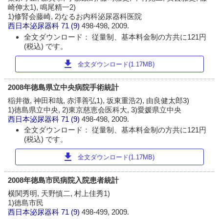
崎伸太1), 鳴尾精一2)
1)修腎会藤崎, 2)なるお内科泌尿器科医院
西日本泌尿器科
71 (9)
498-498, 2009.
全文ダウンロード： 従量制、基本料金制の方共に121円
(税込) です。
download
全文ダウンロード(1.17MB)
2008年徳島県立中央病院手術統計
稲井徹, 神田和哉, 赤澤善弘1), 坂東重浩2), 由良健太郎3)
1)徳島県立中央, 2)東京慈恵会医科大, 3)愛媛県立中央
西日本泌尿器科
71 (9)
498-498, 2009.
全文ダウンロード： 従量制、基本料金制の方共に121円
(税込) です。
download
全文ダウンロード(1.17MB)
2008年徳島市民病院入院患者統計
横関秀明, 天野慎二, 村上佳秀1)
1)徳島市民
西日本泌尿器科
71 (9)
498-499, 2009.