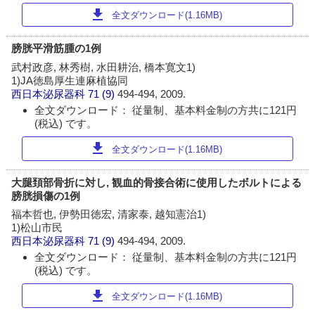
download
全文ダウンロード(1.16MB)
膀胱平滑筋腫の1例
武村政彦, 林秀樹, 水田耕治, 橋本寛文1)
1)JA徳島厚生連麻植協同
西日本泌尿器科
71 (9)
494-494, 2009.
全文ダウンロード： 従量制、基本料金制の方共に121円
(税込) です。
download
全文ダウンロード(1.16MB)
大腿頚部骨折に対し, 観血的骨接合術に使用したボルトによる
膀胱損傷の1例
福本哲也, 伊勢田徳宏, 清家泰, 越知憲治1)
1)松山市民
西日本泌尿器科
71 (9)
494-494, 2009.
全文ダウンロード： 従量制、基本料金制の方共に121円
(税込) です。
download
全文ダウンロード(1.16MB)