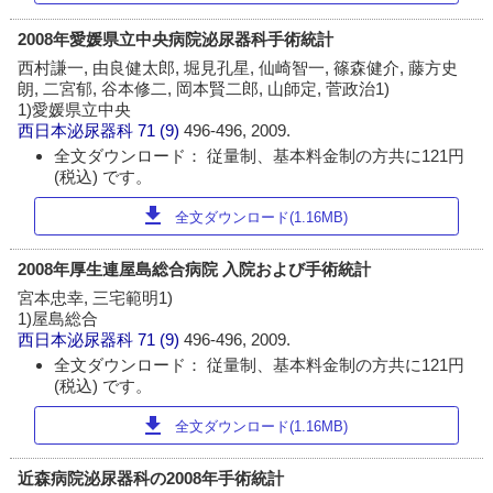
2008年愛媛県立中央病院泌尿器科手術統計
西村謙一, 由良健太郎, 堀見孔星, 仙崎智一, 篠森健介, 藤方史
朗, 二宮郁, 谷本修二, 岡本賢二郎, 山師定, 菅政治1)
1)愛媛県立中央
西日本泌尿器科
71 (9)
496-496, 2009.
全文ダウンロード： 従量制、基本料金制の方共に121円
(税込) です。
download
全文ダウンロード(1.16MB)
2008年厚生連屋島総合病院 入院および手術統計
宮本忠幸, 三宅範明1)
1)屋島総合
西日本泌尿器科
71 (9)
496-496, 2009.
全文ダウンロード： 従量制、基本料金制の方共に121円
(税込) です。
download
全文ダウンロード(1.16MB)
近森病院泌尿器科の2008年手術統計