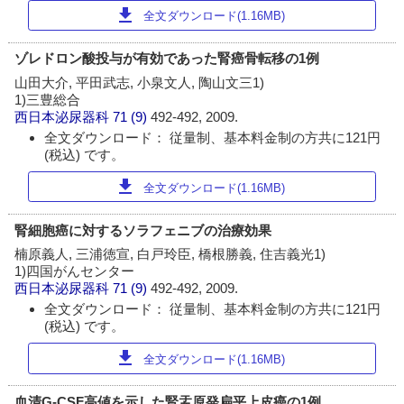
download
全文ダウンロード(1.16MB)
ゾレドロン酸投与が有効であった腎癌骨転移の1例
山田大介, 平田武志, 小泉文人, 陶山文三1)
1)三豊総合
西日本泌尿器科
71 (9)
492-492, 2009.
全文ダウンロード： 従量制、基本料金制の方共に121円
(税込) です。
download
全文ダウンロード(1.16MB)
腎細胞癌に対するソラフェニブの治療効果
楠原義人, 三浦徳宣, 白戸玲臣, 橋根勝義, 住吉義光1)
1)四国がんセンター
西日本泌尿器科
71 (9)
492-492, 2009.
全文ダウンロード： 従量制、基本料金制の方共に121円
(税込) です。
download
全文ダウンロード(1.16MB)
血清G-CSF高値を示した腎盂原発扁平上皮癌の1例