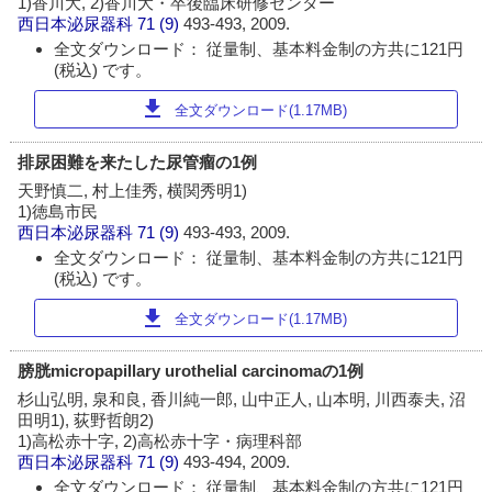
1)香川大, 2)香川大・卒後臨床研修センター
西日本泌尿器科
71 (9)
493-493, 2009.
全文ダウンロード： 従量制、基本料金制の方共に121円
(税込) です。
download
全文ダウンロード(1.17MB)
排尿困難を来たした尿管瘤の1例
天野慎二, 村上佳秀, 横関秀明1)
1)徳島市民
西日本泌尿器科
71 (9)
493-493, 2009.
全文ダウンロード： 従量制、基本料金制の方共に121円
(税込) です。
download
全文ダウンロード(1.17MB)
膀胱micropapillary urothelial carcinomaの1例
杉山弘明, 泉和良, 香川純一郎, 山中正人, 山本明, 川西泰夫, 沼
田明1), 荻野哲朗2)
1)高松赤十字, 2)高松赤十字・病理科部
西日本泌尿器科
71 (9)
493-494, 2009.
全文ダウンロード： 従量制、基本料金制の方共に121円