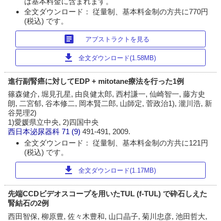
は基本料金に含まれます。
全文ダウンロード： 従量制、基本料金制の方共に770円
(税込) です。
article
アブストラクトを見る
download
全文ダウンロード(1.58MB)
進行副腎癌に対してEDP + mitotane療法を行った1例
篠森健介, 堀見孔星, 由良健太郎, 西村謙一, 仙崎智一, 藤方史
朗, 二宮郁, 谷本修二, 岡本賢二郎, 山師定, 菅政治1), 瀧川浩, 新
谷晃理2)
1)愛媛県立中央, 2)四国中央
西日本泌尿器科
71 (9)
491-491, 2009.
全文ダウンロード： 従量制、基本料金制の方共に121円
(税込) です。
download
全文ダウンロード(1.17MB)
先端CCDビデオスコープを用いたTUL (f-TUL) で砕石しえた
腎結石の2例
西田智保, 柳原豊, 佐々木豊和, 山口晶子, 菊川忠彦, 池田哲大,