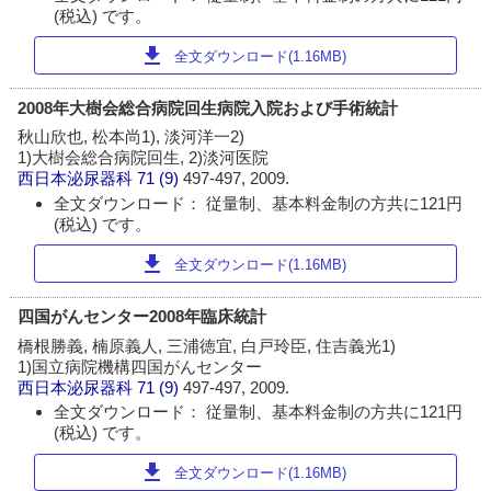
(税込) です。
download
全文ダウンロード(1.16MB)
2008年大樹会総合病院回生病院入院および手術統計
秋山欣也, 松本尚1), 淡河洋一2)
1)大樹会総合病院回生, 2)淡河医院
西日本泌尿器科
71 (9)
497-497, 2009.
全文ダウンロード： 従量制、基本料金制の方共に121円
(税込) です。
download
全文ダウンロード(1.16MB)
四国がんセンター2008年臨床統計
橋根勝義, 楠原義人, 三浦徳宜, 白戸玲臣, 住吉義光1)
1)国立病院機構四国がんセンター
西日本泌尿器科
71 (9)
497-497, 2009.
全文ダウンロード： 従量制、基本料金制の方共に121円
(税込) です。
download
全文ダウンロード(1.16MB)