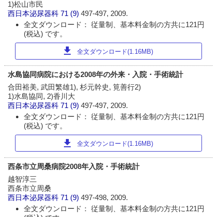
1)松山市民
西日本泌尿器科
71 (9)
497-497, 2009.
全文ダウンロード： 従量制、基本料金制の方共に121円
(税込) です。
download
全文ダウンロード(1.16MB)
水島協同病院における2008年の外来・入院・手術統計
合田裕美, 武田繁雄1), 杉元幹史, 筧善行2)
1)水島協同, 2)香川大
西日本泌尿器科
71 (9)
497-497, 2009.
全文ダウンロード： 従量制、基本料金制の方共に121円
(税込) です。
download
全文ダウンロード(1.16MB)
西条市立周桑病院2008年入院・手術統計
越智淳三
西条市立周桑
西日本泌尿器科
71 (9)
497-498, 2009.
全文ダウンロード： 従量制、基本料金制の方共に121円