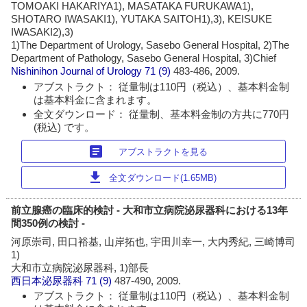
TOMOAKI HAKARIYA1), MASATAKA FURUKAWA1),
SHOTARO IWASAKI1), YUTAKA SAITOH1),3), KEISUKE
IWASAKI2),3)
1)The Department of Urology, Sasebo General Hospital, 2)The
Department of Pathology, Sasebo General Hospital, 3)Chief
Nishinihon Journal of Urology
71 (9)
483-486, 2009.
アブストラクト： 従量制は110円（税込）、基本料金制
は基本料金に含まれます。
全文ダウンロード： 従量制、基本料金制の方共に770円
(税込) です。
article
アブストラクトを見る
download
全文ダウンロード(1.65MB)
前立腺癌の臨床的検討 - 大和市立病院泌尿器科における13年
間350例の検討 -
河原崇司, 田口裕基, 山岸拓也, 宇田川幸一, 大内秀紀, 三崎博司
1)
大和市立病院泌尿器科, 1)部長
西日本泌尿器科
71 (9)
487-490, 2009.
アブストラクト： 従量制は110円（税込）、基本料金制