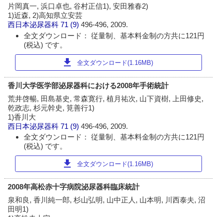
片岡真一, 浜口卓也, 谷村正信1), 安田雅春2)
1)近森, 2)高知県立安芸
西日本泌尿器科
71 (9)
496-496, 2009.
全文ダウンロード： 従量制、基本料金制の方共に121円
(税込) です。
download
全文ダウンロード(1.16MB)
香川大学医学部泌尿器科における2008年手術統計
荒井啓暢, 田島基史, 常森寛行, 植月祐次, 山下資樹, 上田修史,
乾政志, 杉元幹史, 筧善行1)
1)香川大
西日本泌尿器科
71 (9)
496-496, 2009.
全文ダウンロード： 従量制、基本料金制の方共に121円
(税込) です。
download
全文ダウンロード(1.16MB)
2008年高松赤十字病院泌尿器科臨床統計
泉和良, 香川純一郎, 杉山弘明, 山中正人, 山本明, 川西泰夫, 沼
田明1)