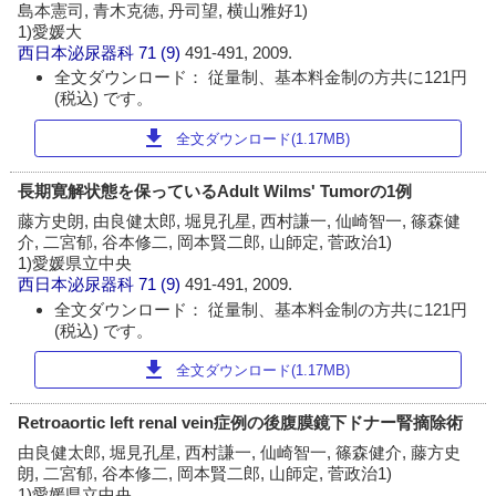
島本憲司, 青木克徳, 丹司望, 横山雅好1)
1)愛媛大
西日本泌尿器科
71 (9)
491-491, 2009.
全文ダウンロード： 従量制、基本料金制の方共に121円
(税込) です。
download
全文ダウンロード(1.17MB)
長期寛解状態を保っているAdult Wilms' Tumorの1例
藤方史朗, 由良健太郎, 堀見孔星, 西村謙一, 仙崎智一, 篠森健
介, 二宮郁, 谷本修二, 岡本賢二郎, 山師定, 菅政治1)
1)愛媛県立中央
西日本泌尿器科
71 (9)
491-491, 2009.
全文ダウンロード： 従量制、基本料金制の方共に121円
(税込) です。
download
全文ダウンロード(1.17MB)
Retroaortic left renal vein症例の後腹膜鏡下ドナー腎摘除術
由良健太郎, 堀見孔星, 西村謙一, 仙崎智一, 篠森健介, 藤方史
朗, 二宮郁, 谷本修二, 岡本賢二郎, 山師定, 菅政治1)
1)愛媛県立中央