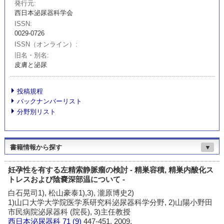
発行元
西日本泌尿器科学会
ISSN
0029-0726
ISSN（オンライン）
旧名・別名
皮膚と泌尿
投稿規程
バックナンバーリスト
分野別リスト
書籍情報から探す
▼
妊孕性を有する左精索静脈瘤の検討 - 精巣容積, 精巣内酸化ス
トレスおよび陰嚢深部温について -
白石晃司1), 松山豪泰1),3), 瀧原博史2)
1)山口大学大学院医学系研究科泌尿器科学分野, 2)山陽小野田
市民病院泌尿器科 (院長), 3)主任教授
西日本泌尿器科
71 (9)
447-451, 2009.