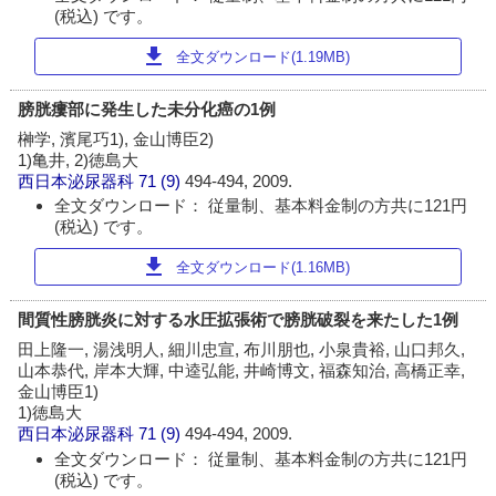
(税込) です。
download
全文ダウンロード(1.19MB)
膀胱瘻部に発生した未分化癌の1例
榊学, 濱尾巧1), 金山博臣2)
1)亀井, 2)徳島大
西日本泌尿器科
71 (9)
494-494, 2009.
全文ダウンロード： 従量制、基本料金制の方共に121円
(税込) です。
download
全文ダウンロード(1.16MB)
間質性膀胱炎に対する水圧拡張術で膀胱破裂を来たした1例
田上隆一, 湯浅明人, 細川忠宣, 布川朋也, 小泉貴裕, 山口邦久,
山本恭代, 岸本大輝, 中逵弘能, 井崎博文, 福森知治, 高橋正幸,
金山博臣1)
1)徳島大
西日本泌尿器科
71 (9)
494-494, 2009.
全文ダウンロード： 従量制、基本料金制の方共に121円
(税込) です。