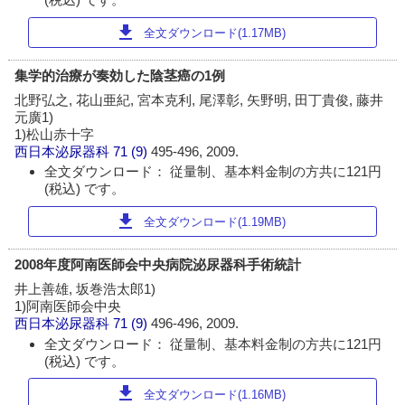
download
全文ダウンロード(1.17MB)
集学的治療が奏効した陰茎癌の1例
北野弘之, 花山亜紀, 宮本克利, 尾澤彰, 矢野明, 田丁貴俊, 藤井
元廣1)
1)松山赤十字
西日本泌尿器科
71 (9)
495-496, 2009.
全文ダウンロード： 従量制、基本料金制の方共に121円
(税込) です。
download
全文ダウンロード(1.19MB)
2008年度阿南医師会中央病院泌尿器科手術統計
井上善雄, 坂巻浩太郎1)
1)阿南医師会中央
西日本泌尿器科
71 (9)
496-496, 2009.
全文ダウンロード： 従量制、基本料金制の方共に121円
(税込) です。
download
全文ダウンロード(1.16MB)