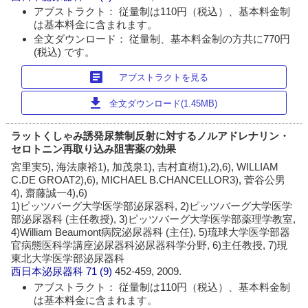
アブストラクト： 従量制は110円（税込）、基本料金制
は基本料金に含まれます。
全文ダウンロード： 従量制、基本料金制の方共に770円
(税込) です。
article
アブストラクトを見る
download
全文ダウンロード(1.45MB)
ラットくしゃみ誘発尿禁制反射に対するノルアドレナリン・
セロトニン再取り込み阻害薬の効果
宮里実5), 海法康裕1), 加茂泉1), 吉村直樹1),2),6), WILLIAM
C.DE GROAT2),6), MICHAEL B.CHANCELLOR3), 菅谷公男
4), 齋藤誠一4),6)
1)ピッツバーグ大学医学部泌尿器科, 2)ピッツバーグ大学医学
部泌尿器科 (主任教授), 3)ピッツバーグ大学医学部薬理学教室,
4)William Beaumont病院泌尿器科 (主任), 5)琉球大学医学部器
官病態医科学講座泌尿器科泌尿器科学分野, 6)主任教授, 7)現
東北大学医学部泌尿器科
西日本泌尿器科
71 (9)
452-459, 2009.
アブストラクト： 従量制は110円（税込）、基本料金制
は基本料金に含まれます。