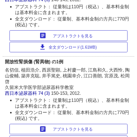
アブストラクト： 従量制は110円（税込）、基本料金制
は基本料金に含まれます。
全文ダウンロード： 従量制、基本料金制の方共に770円
(税込) です。
article
アブストラクトを見る
download
全文ダウンロード(1.61MB)
開放性腎損傷 (腎異物) の1例
名切信, 植田浩介, 西原聖顕, 上村慶一郎, 江島和久, 大西怜, 陶
山俊輔, 築井克聡, 井手篤史, 桃園幸介, 江口善朗, 宮原茂, 松岡
啓
久留米大学医学部泌尿器科学教室
西日本泌尿器科
74 (3)
150-153, 2012.
アブストラクト： 従量制は110円（税込）、基本料金制
は基本料金に含まれます。
全文ダウンロード： 従量制、基本料金制の方共に770円
(税込) です。
article
アブストラクトを見る