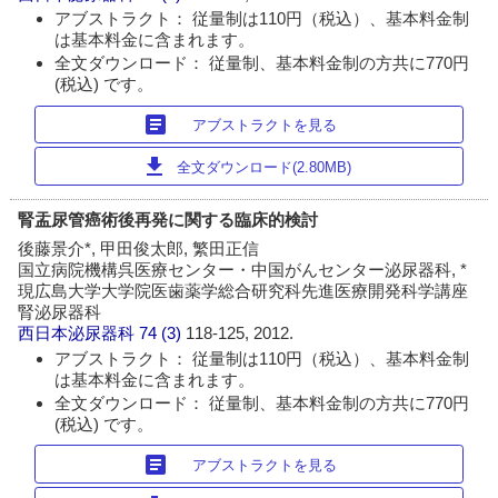
アブストラクト： 従量制は110円（税込）、基本料金制
は基本料金に含まれます。
全文ダウンロード： 従量制、基本料金制の方共に770円
(税込) です。
article
アブストラクトを見る
download
全文ダウンロード(2.80MB)
腎盂尿管癌術後再発に関する臨床的検討
後藤景介*, 甲田俊太郎, 繁田正信
国立病院機構呉医療センター・中国がんセンター泌尿器科, *
現広島大学大学院医歯薬学総合研究科先進医療開発科学講座
腎泌尿器科
西日本泌尿器科
74 (3)
118-125, 2012.
アブストラクト： 従量制は110円（税込）、基本料金制
は基本料金に含まれます。
全文ダウンロード： 従量制、基本料金制の方共に770円
(税込) です。
article
アブストラクトを見る