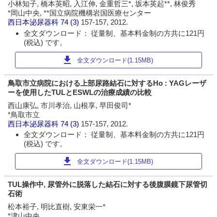
小林知子, 橋本英昭, 入江伸, 金重哲三*, 坂本英起**, 林俊秀
*岡山中央, **国立病院機構岩国医療センター
西日本泌尿器科
74 (3)
157-157, 2012.
全文ダウンロード： 従量制、基本料金制の方共に121円
(税込) です。
download
全文ダウンロード(1.15MB)
鳥取市立病院における上部尿路結石に対するHo : YAGレーザ
ーを使用したTULとESWLの治療成績の比較
西山康弘, 市川孝治, 山根享, 早田俊司*
*鳥取市立
西日本泌尿器科
74 (3)
157-157, 2012.
全文ダウンロード： 従量制、基本料金制の方共に121円
(税込) です。
download
全文ダウンロード(1.15MB)
TUL操作中, 尿管外に脱落した結石に対する後腹膜鏡下尿管切
石術
松本裕子, 明比直樹, 安東栄一*
*津山中央