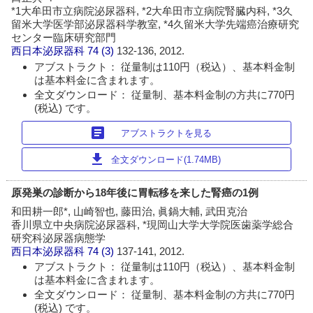
*1大牟田市立病院泌尿器科, *2大牟田市立病院腎臓内科, *3久
留米大学医学部泌尿器科学教室, *4久留米大学先端癌治療研究
センター臨床研究部門
西日本泌尿器科
74 (3)
132-136, 2012.
アブストラクト： 従量制は110円（税込）、基本料金制
は基本料金に含まれます。
全文ダウンロード： 従量制、基本料金制の方共に770円
(税込) です。
article
アブストラクトを見る
download
全文ダウンロード(1.74MB)
原発巣の診断から18年後に胃転移を来した腎癌の1例
和田耕一郎*, 山崎智也, 藤田治, 眞鍋大輔, 武田克治
香川県立中央病院泌尿器科, *現岡山大学大学院医歯薬学総合
研究科泌尿器病態学
西日本泌尿器科
74 (3)
137-141, 2012.
アブストラクト： 従量制は110円（税込）、基本料金制
は基本料金に含まれます。
全文ダウンロード： 従量制、基本料金制の方共に770円
(税込) です。