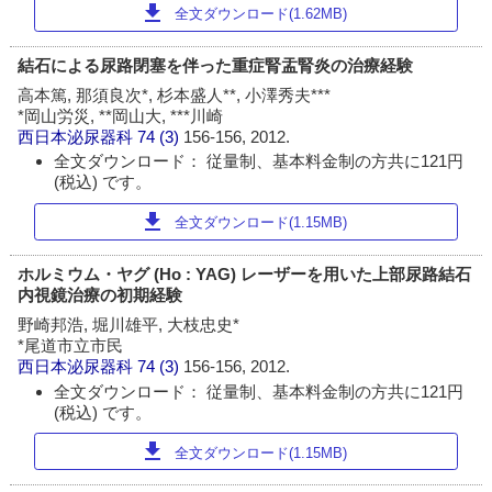
download
全文ダウンロード(1.62MB)
結石による尿路閉塞を伴った重症腎盂腎炎の治療経験
高本篤, 那須良次*, 杉本盛人**, 小澤秀夫***
*岡山労災, **岡山大, ***川崎
西日本泌尿器科
74 (3)
156-156, 2012.
全文ダウンロード： 従量制、基本料金制の方共に121円
(税込) です。
download
全文ダウンロード(1.15MB)
ホルミウム・ヤグ (Ho : YAG) レーザーを用いた上部尿路結石
内視鏡治療の初期経験
野崎邦浩, 堀川雄平, 大枝忠史*
*尾道市立市民
西日本泌尿器科
74 (3)
156-156, 2012.
全文ダウンロード： 従量制、基本料金制の方共に121円
(税込) です。
download
全文ダウンロード(1.15MB)