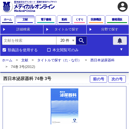
account_circle
ホーム
文献
電子書籍
動画
くすり
医療機器
書籍通販
詳細検索
タイトルで探す
分野で探す
search
notifications
類義語を使用する
本文閲覧可のみ
ホーム
文献
タイトルで探す（た - な行）
西日本泌尿器科
74巻 3号(2012)
西日本泌尿器科 74巻 3号
前の号
次の号