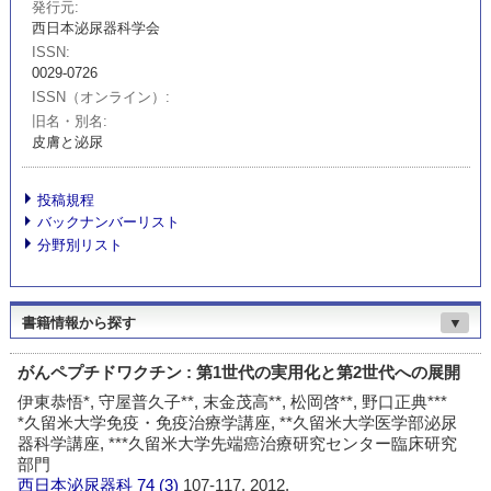
発行元
西日本泌尿器科学会
ISSN
0029-0726
ISSN（オンライン）
旧名・別名
皮膚と泌尿
投稿規程
バックナンバーリスト
分野別リスト
書籍情報から探す
▼
がんペプチドワクチン : 第1世代の実用化と第2世代への展開
伊東恭悟*, 守屋普久子**, 末金茂高**, 松岡啓**, 野口正典***
*久留米大学免疫・免疫治療学講座, **久留米大学医学部泌尿
器科学講座, ***久留米大学先端癌治療研究センター臨床研究
部門
西日本泌尿器科
74 (3)
107-117, 2012.