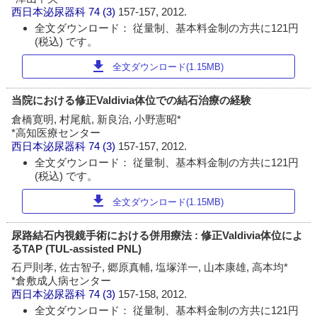
西日本泌尿器科
74 (3)
157-157, 2012.
全文ダウンロード： 従量制、基本料金制の方共に121円
(税込) です。
download
全文ダウンロード(1.15MB)
当院における修正Valdivia体位での結石治療の経験
倉橋寛明, 村尾航, 新良治, 小野憲昭*
*高知医療センター
西日本泌尿器科
74 (3)
157-157, 2012.
全文ダウンロード： 従量制、基本料金制の方共に121円
(税込) です。
download
全文ダウンロード(1.15MB)
尿路結石内視鏡手術における併用療法 : 修正Valdivia体位によ
るTAP (TUL-assisted PNL)
石戸則孝, 佐古智子, 郷原真輔, 塩塚洋一, 山本康雄, 高本均*
*倉敷成人病センター
西日本泌尿器科
74 (3)
157-158, 2012.
全文ダウンロード： 従量制、基本料金制の方共に121円