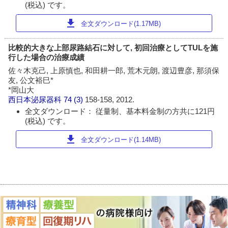
(税込) です。
download
全文ダウンロード(1.17MB)
比較的大きな上部尿路結石に対して, 初回治療としてTULを施
行した場合の治療成績
佐々木克己, 上原慎也, 和田耕一郎, 荒木元朗, 渡辺豊彦, 那須保
友, 公文裕巳*
*岡山大
西日本泌尿器科
74 (3)
158-158, 2012.
全文ダウンロード： 従量制、基本料金制の方共に121円
(税込) です。
download
全文ダウンロード(1.14MB)