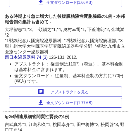
download
全文ダウンロード(1.66MB)
ある時期より急に増大した後腹膜粘液性嚢胞腺癌の1例 - 本邦
報告例の集計も含めて -
大坪智志*1,*3, 上領頼之*1,*4, 奥村幸司*1, 下釜達朗*2, 金城満
*2
*1製鉄記念八幡病院泌尿器科, *2製鉄記念八幡病院病理部, *3
現九州大学大学院医学研究院泌尿器科学分野, *4現北九州市立
医療センター泌尿器科
西日本泌尿器科
74 (3)
126-131, 2012.
アブストラクト： 従量制は110円（税込）、基本料金制
は基本料金に含まれます。
全文ダウンロード： 従量制、基本料金制の方共に770円
(税込) です。
article
アブストラクトを見る
download
全文ダウンロード(1.77MB)
IgG4関連尿細管間質性腎炎の1例
吉武真希*1, 江島和久*1, 桃園幸介*1, 田中将博*2, 松岡啓*3, 野
口正典*4