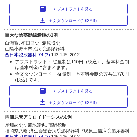
article
アブストラクトを見る
download
全文ダウンロード(1.62MB)
巨大な陰茎縫線嚢腫の1例
白瀧敬, 福田昌史, 瀧原博史
山陽小野田市民病院泌尿器科
西日本泌尿器科
74 (3)
142-145, 2012.
アブストラクト： 従量制は110円（税込）、基本料金制
は基本料金に含まれます。
全文ダウンロード： 従量制、基本料金制の方共に770円
(税込) です。
article
アブストラクトを見る
download
全文ダウンロード(1.62MB)
両側尿管アミロイドーシスの1例
尾畑紘史*, 菊池達也, 高野徳昭
福岡県八幡 済生会総合病院泌尿器科, *現原三信病院泌尿器科
西日本泌尿器科
74 (3)
146-149, 2012.