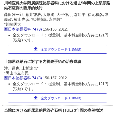
川崎医科大学附属病院泌尿器科における過去5年間の上部尿路
結石症例の臨床的検討
藤田雅一郎, 藤井智浩, 大畑絢, 大平伸, 月森翔平, 福元和彦, 常
義政, 横山光彦, 宮地禎幸, 永井敦*
*川崎医大
西日本泌尿器科
74 (3)
156-156, 2012.
全文ダウンロード： 従量制、基本料金制の方共に121円
(税込) です。
download
全文ダウンロード(1.15MB)
上部尿路結石に対する内視鏡手術の治療成績
津川昌也, 上杉達也*
*岡山市立市民
西日本泌尿器科
74 (3)
156-157, 2012.
全文ダウンロード： 従量制、基本料金制の方共に121円
(税込) です。
download
全文ダウンロード(1.18MB)
当院における経尿道的尿管砕石術 (TUL) 3年間の症例検討