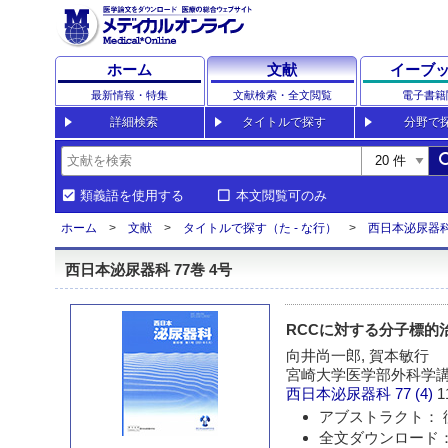
ホーム
文献
イーブ
最新情報・特集
文献検索・全文閲覧
電子書籍
詳細検索
タイトルで探す
分野で
sea
類義語を使用する
本文閲覧可のみ
ホーム
文献
タイトルで探す（た - な行）
西日本泌尿器
西日本泌尿器科 77巻 4号
RCCに対する分子標的
向井尚一郎, 賀本敏行
宮崎大学医学部外科学
西日本泌尿器科
77 (4)
1
アブストラクト： 
全文ダウンロード：