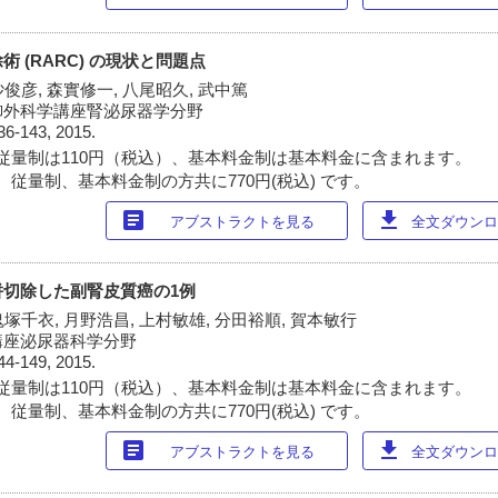
 (RARC) の現状と問題点
砂俊彦, 森實修一, 八尾昭久, 武中篤
御外科学講座腎泌尿器学分野
36-143, 2015.
従量制は110円（税込）、基本料金制は基本料金に含まれます。
 従量制、基本料金制の方共に770円(税込) です。
article
download
アブストラクトを見る
全文ダウンロー
併切除した副腎皮質癌の1例
鬼塚千衣, 月野浩昌, 上村敏雄, 分田裕順, 賀本敏行
講座泌尿器科学分野
44-149, 2015.
従量制は110円（税込）、基本料金制は基本料金に含まれます。
 従量制、基本料金制の方共に770円(税込) です。
article
download
アブストラクトを見る
全文ダウンロー