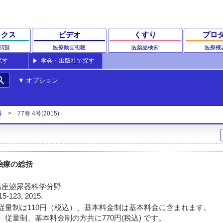
ックス
ビデオ
くすり
プロ
閲覧
医療動画視聴
医薬品検索
医療機
探す
学会・出版社で探す
rch
オプション
科
77巻 4号(2015)
治療の総括
講座泌尿器科学分野
15-123, 2015.
従量制は110円（税込）、基本料金制は基本料金に含まれます。
 従量制、基本料金制の方共に770円(税込) です。