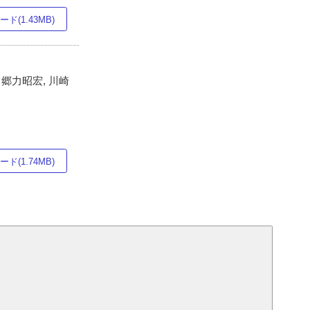
ド(1.43MB)
 郷力昭宏, 川崎
ド(1.74MB)