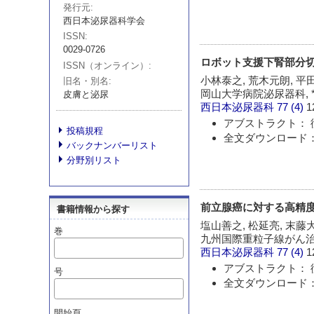
発行元
西日本泌尿器科学会
ISSN
0029-0726
ロボット支援下腎部分
ISSN（オンライン）
小林泰之, 荒木元朗, 平田
旧名・別名
岡山大学病院泌尿器科,
皮膚と泌尿
西日本泌尿器科
77 (4)
1
アブストラクト： 
投稿規程
全文ダウンロード：
バックナンバーリスト
分野別リスト
前立腺癌に対する高精度放
書籍情報から探す
塩山善之, 松延亮, 末藤大
巻
九州国際重粒子線がん
西日本泌尿器科
77 (4)
1
アブストラクト： 
号
全文ダウンロード：
開始頁