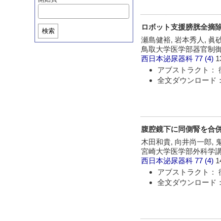
ロボット支援膀胱全摘除術
検索
瀬島健裕, 岩本秀人, 眞
鳥取大学医学部器官制
西日本泌尿器科
77 (4)
1
アブストラクト： 
全文ダウンロード：
腹腔鏡下に同側腎を合
木田和貴, 向井尚一郎, 
宮崎大学医学部外科学
西日本泌尿器科
77 (4)
1
アブストラクト： 
全文ダウンロード：