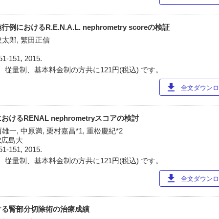
けるR.E.N.A.L. nephrometry scoreの検証
俊太郎, 繁田正信
51-151, 2015.
 従量制、基本料金制の方共に121円(税込) です。
download
全文ダウンロー
るRENAL nephrometryスコアの検討
雄一, 中原満, 栗村嘉昌*1, 重松慶紀*2
*2広島大
51-151, 2015.
 従量制、基本料金制の方共に121円(税込) です。
download
全文ダウンロー
ける腎部分切除術の治療成績