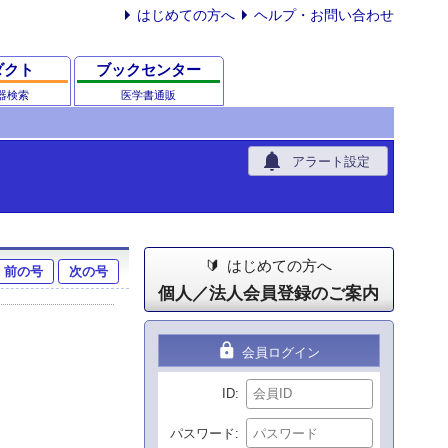
はじめての方へ
ヘルプ・お問い合わせ
ダクト
ブックセンター
器検索
医学書通販
notifications
アラート設定
はじめての方へ
前の号
次の号
個人／法人会員登録のご案内
lock
会員ログイン
ID
パスワード