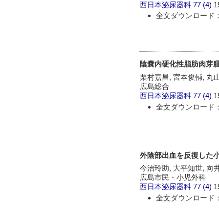
西日本泌尿器科
77 (4)
1
全文ダウンロード：
陰嚢内硬化性脂肪肉芽腫
栗村嘉昌, 宮本俊輔, 丸
広島総合
西日本泌尿器科
77 (4)
1
全文ダウンロード：
外陰部出血を反復した小
今治玲助, 大平知世, 向
広島市民・小児外科
西日本泌尿器科
77 (4)
1
全文ダウンロード：