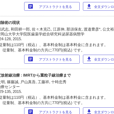
article
download
アブストラクトを見る
全文ダウンロー
切除術の現状
武志, 和田耕一郎, 佐々木克己, 江原伸, 那須保友, 渡邉豊彦*, 公文裕
 *岡山大学大学院医歯薬学総合研究科泌尿器病態学
24-128, 2015.
従量制は110円（税込）、基本料金制は基本料金に含まれます。
 従量制、基本料金制の方共に770円(税込) です。
article
download
アブストラクトを見る
全文ダウンロー
射線治療 : IMRTから重粒子線治療まで
明, 篠藤誠, 戸山真吾, 工藤祥, 十時忠秀
治療センター
29-135, 2015.
従量制は110円（税込）、基本料金制は基本料金に含まれます。
 従量制、基本料金制の方共に770円(税込) です。
article
download
アブストラクトを見る
全文ダウンロー