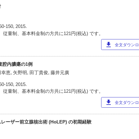
討
50-150, 2015.
 従量制、基本料金制の方共に121円(税込) です。
download
全文ダウンロー
腹腔内膿瘍の1例
田幸恵, 矢野明, 田丁貴俊, 藤井元廣
50-150, 2015.
 従量制、基本料金制の方共に121円(税込) です。
download
全文ダウンロー
ーザー前立腺核出術 (HoLEP) の初期経験