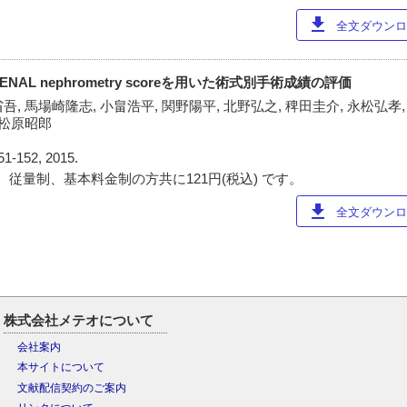
download
全文ダウンロー
AL nephrometry scoreを用いた術式別手術成績の評価
吾, 馬場崎隆志, 小畠浩平, 関野陽平, 北野弘之, 稗田圭介, 永松弘孝,
 松原昭郎
51-152, 2015.
 従量制、基本料金制の方共に121円(税込) です。
download
全文ダウンロー
株式会社メテオについて
会社案内
本サイトについて
文献配信契約のご案内