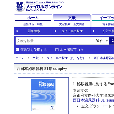
ホーム
文献
イーブ
最新情報・特集
文献検索・全文閲覧
電子書籍
詳細検索
タイトルで探す
分野で
sea
類義語を使用する
本文閲覧可のみ
ホーム
文献
タイトルで探す（た - な行）
西日本泌尿器
西日本泌尿器科 81巻 suppl号
1. 泌尿器癌に対するFocal
本郷文弥
京都府立医科大学泌尿器
西日本泌尿器科
81 (sup
全文ダウンロード：