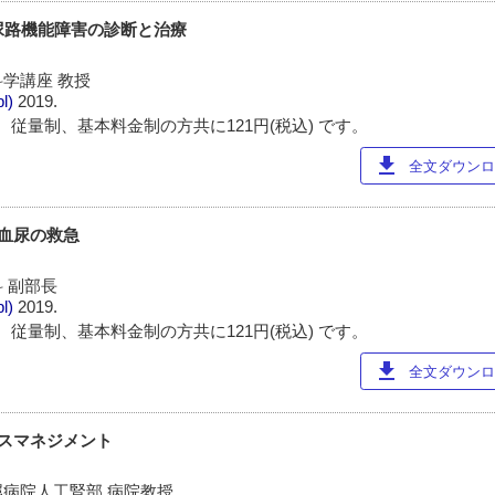
部尿路機能障害の診断と治療
学講座 教授
pl)
2019.
 従量制、基本料金制の方共に121円(税込) です。
download
全文ダウンロー
・血尿の救急
 副部長
pl)
2019.
 従量制、基本料金制の方共に121円(税込) です。
download
全文ダウンロー
セスマネジメント
病院人工腎部 病院教授