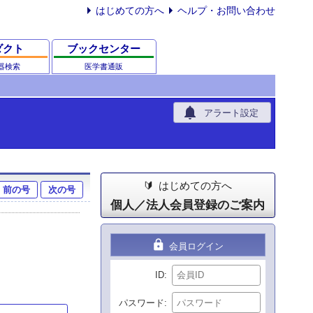
はじめての方へ
ヘルプ・お問い合わせ
ダクト
ブックセンター
器検索
医学書通販
notifications
アラート設定
はじめての方へ
前の号
次の号
個人／法人会員登録のご案内
lock
会員ログイン
ID
パスワード