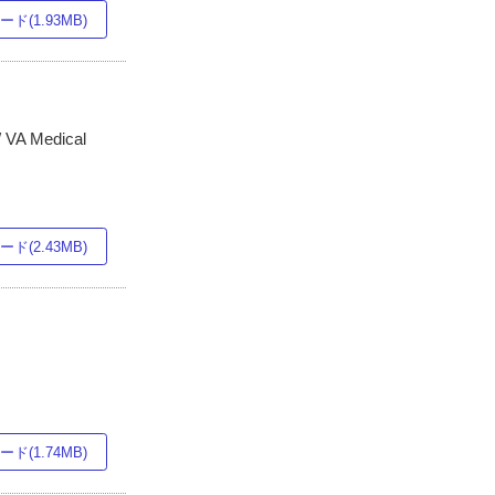
ド(1.93MB)
/ VA Medical
ド(2.43MB)
ド(1.74MB)