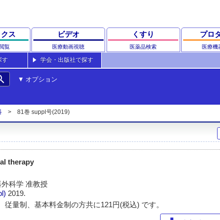
ックス
ビデオ
くすり
プロ
閲覧
医療動画視聴
医薬品検索
医療機
探す
学会・出版社で探す
rch
オプション
科
81巻 suppl号(2019)
 therapy
外科学 准教授
pl)
2019.
 従量制、基本料金制の方共に121円(税込) です。