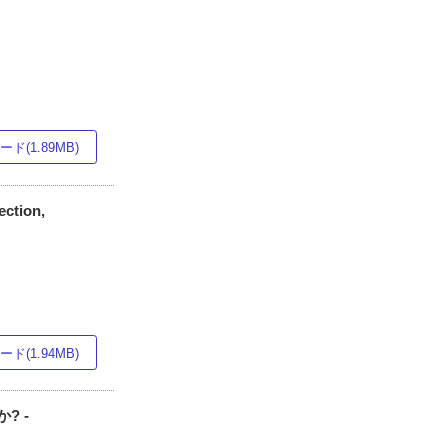
ド(1.89MB)
ection,
ド(1.94MB)
? -