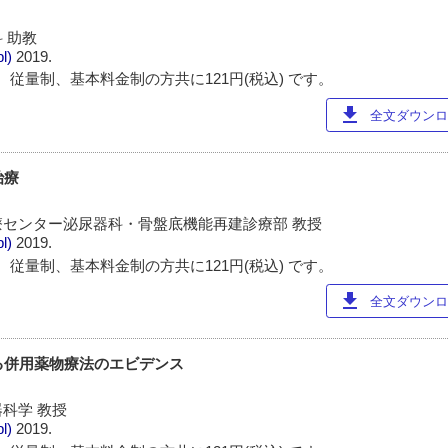
 助教
pl)
2019.
 従量制、基本料金制の方共に121円(税込) です。
download
全文ダウンロー
治療
センター泌尿器科・骨盤底機能再建診療部 教授
pl)
2019.
 従量制、基本料金制の方共に121円(税込) です。
download
全文ダウンロー
する併用薬物療法のエビデンス
科学 教授
pl)
2019.