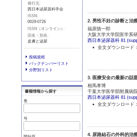
発行元
西日本泌尿器科学会
ISSN
2. 男性不妊の診断と治
0029-0726
福原慎一郎
ISSN（オンライン）
大阪大学大学院医学系研究
旧名・別名
西日本泌尿器科
81 (sup
皮膚と泌尿
全文ダウンロード：
投稿規程
バックナンバーリスト
分野別リスト
3. 医療安全の最新の話
相馬孝博
千葉大学医学部附属病院
書籍情報から探す
西日本泌尿器科
81 (sup
巻
全文ダウンロード：
号
4. 尿路結石の外科的治
開始頁