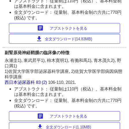
アブストラクト： 従量制は110円（税込）、基本料金制
は基本料金に含まれます。
全文ダウンロード： 従量制、基本料金制の方共に770円
(税込) です。
article
アブストラクトを見る
download
全文ダウンロード(14.83MB)
副腎原発神経鞘腫の臨床像の特徴
永瀬圭1), 東武昇平1), 柿木寛明1), 有働和馬1), 青木茂久2), 野
口満1)
1)佐賀大学医学部泌尿器科学講座, 2)佐賀大学医学部病因病態
科学講座
西日本泌尿器科
83 (2)
106-110, 2021.
アブストラクト： 従量制は110円（税込）、基本料金制
は基本料金に含まれます。
全文ダウンロード： 従量制、基本料金制の方共に770円
(税込) です。
article
アブストラクトを見る
download
全文ダウンロード(1.10MB)