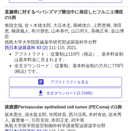
直腸癌に対するベバシズマブ療法中に発症したフルニエ壊疽
の1例
角陸文哉, 佐々木雄太郎, 大豆本圭, 尾崎啓介, 上野恵輝, 津田
恵, 楠原義人, 布川朋也, 山本恭代, 山口邦久, 高橋正幸, 金山博
臣
徳島大学大学院医歯薬学研究部泌尿器科学分野
西日本泌尿器科
83 (2)
111-115, 2021.
アブストラクト： 従量制は110円（税込）、基本料金制
は基本料金に含まれます。
全文ダウンロード： 従量制、基本料金制の方共に770円
(税込) です。
article
アブストラクトを見る
download
全文ダウンロード(3.21MB)
後腹膜Perivascular epithelioid cell tumor (PEComa) の1例
坂本憲生, 清水龍太郎, 寺岡祥吾, 西川涼馬, 木村有佑, 岩本秀
人, 森實修一, 引田克弥, 本田正史, 武中篤
鳥取大学医学部器官制御外科学講座腎泌尿器学分野