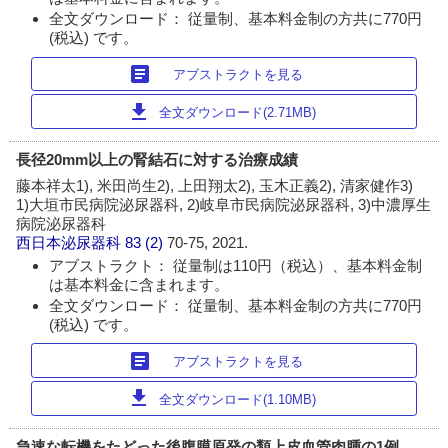
全文ダウンロード： 従量制、基本料金制の方共に770円
(税込) です。
article
アブストラクトを見る
download
全文ダウンロード(2.71MB)
長径20mm以上の腎結石に対する治療成績
藤本祥太1), 米田尚生2), 上田翔太2), 玉木正義2), 清家健作3)
1)大垣市民病院泌尿器科, 2)岐阜市民病院泌尿器科, 3)中濃厚生
病院泌尿器科
西日本泌尿器科
83 (2)
70-75, 2021.
アブストラクト： 従量制は110円（税込）、基本料金制
は基本料金に含まれます。
全文ダウンロード： 従量制、基本料金制の方共に770円
(税込) です。
article
アブストラクトを見る
download
全文ダウンロード(1.10MB)
急速な転機をたどった後腹膜原発の類上皮血管肉腫の1例