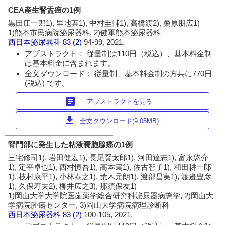
CEA産生腎盂癌の1例
黒田庄一郎1), 里地葉1), 中村圭輔1), 高橋渡2), 桑原朋広1)
1)熊本市民病院泌尿器科, 2)健軍熊本泌尿器科
西日本泌尿器科
83 (2)
94-99, 2021.
アブストラクト： 従量制は110円（税込）、基本料金制
は基本料金に含まれます。
全文ダウンロード： 従量制、基本料金制の方共に770円
(税込) です。
article
アブストラクトを見る
download
全文ダウンロード(9.05MB)
腎門部に発生した粘液嚢胞腺癌の1例
三宅修司1), 岩田健宏1), 長尾賢太郎1), 河田達志1), 富永悠介
1), 定平卓也1), 西村慎吾1), 高本篤1), 佐古智子1), 和田耕一郎
1), 枝村康平1), 小林泰之1), 荒木元朗1), 渡部昌実1), 渡邉豊彦
1), 久保寿夫2), 柳井広之3), 那須保友1)
1)岡山大学大学院医歯薬学総合研究科泌尿器病態学, 2)岡山大
学病院腫瘍センター, 3)岡山大学病院病理診断科
西日本泌尿器科
83 (2)
100-105, 2021.