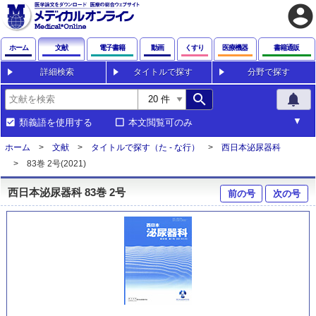
account_circle
ホーム
文献
電子書籍
動画
くすり
医療機器
書籍通販
詳細検索
タイトルで探す
分野で探す
search
notifications
類義語を使用する
本文閲覧可のみ
ホーム
文献
タイトルで探す（た - な行）
西日本泌尿器科
83巻 2号(2021)
西日本泌尿器科 83巻 2号
前の号
次の号