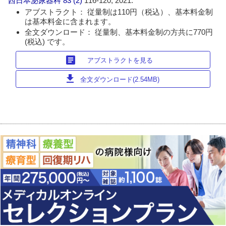
西日本泌尿器科
83 (2)
116-120, 2021.
アブストラクト： 従量制は110円（税込）、基本料金制
は基本料金に含まれます。
全文ダウンロード： 従量制、基本料金制の方共に770円
(税込) です。
article
アブストラクトを見る
download
全文ダウンロード(2.54MB)