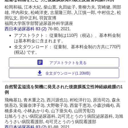
松岡和福, 江本大紀, 柴山寛, 丸田紘子, 青柳力夫, 宮崎健, 岡部
雄, 坪内和女, 松崎洋吏, 古屋隆三郎, 入江慎一郎, 中村信之, 松
岡弘文, 田中正利, 羽賀宣博
福岡大学医学部腎泌尿器外科学講座
西日本泌尿器科
83 (2)
76-80, 2021.
アブストラクト： 従量制は110円（税込）、基本料金制
は基本料金に含まれます。
全文ダウンロード： 従量制、基本料金制の方共に770円
(税込) です。
article
アブストラクトを見る
download
全文ダウンロード(1.20MB)
自然腎盂溢流を契機に発見された後腹膜孤立性神経線維腫の1
例
飛梅基1), 青木重之2), 西川源也1), 村松洋行1), 原浩司2), 森永
慎吾2), 安藤奈津子3), 大野敬子3), 西畠千恵3), 小森沙織4), 高
橋多未4), 小林あかり4), 山下亜矢4), 山田芳彰2)
1)旭ろうさい病院泌尿器科, 2)可児とうのう病院泌尿器科, 3)旭
ろうさい病院看護部, 4)可児とうのう病院看護部
西日本泌尿器科
83 (2)
81-88, 2021.