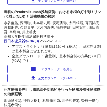
download
全文ダウンロード(4.58MB)
当科のPembrolizumab投与症例における末梢血好中球 / リン
パ球比 (NLR) と治療効果の検討
水谷圭佑, 深田聡, 山本新九郎, 安宅香弥, 太田雄飛, 葺石陽亮,
波越朋也, 久野貴平, 大河内寿夫, 福原秀雄, 田村賢司, 蘆田真
吾, 辛島尚, 井上啓史
高知大学医学部泌尿器科学講座
西日本泌尿器科
84 (3)
255-262, 2022.
アブストラクト： 従量制は110円（税込）、基本料金制
は基本料金に含まれます。
全文ダウンロード： 従量制、基本料金制の方共に770円
(税込) です。
article
アブストラクトを見る
download
全文ダウンロード(1.66MB)
化学療法を先行し膀胱部分切除術を行った筋層浸潤性膀胱癌
の治療経験
那須良次1), 神原太樹1), 杉野謙司2), 川合裕也3), 榮枝一磨4),
妹尾孝司5)