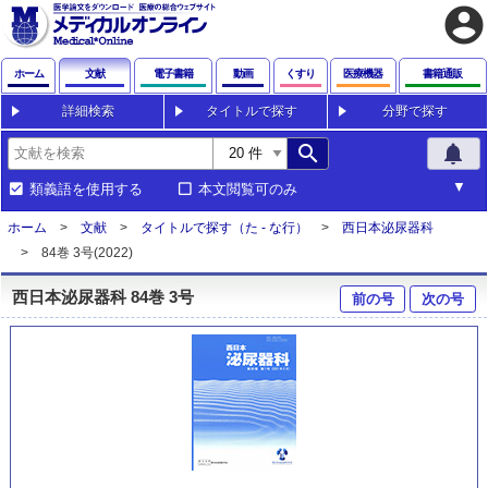
account_circle
ホーム
文献
電子書籍
動画
くすり
医療機器
書籍通販
詳細検索
タイトルで探す
分野で探す
search
notifications
類義語を使用する
本文閲覧可のみ
ホーム
文献
タイトルで探す（た - な行）
西日本泌尿器科
84巻 3号(2022)
西日本泌尿器科 84巻 3号
前の号
次の号