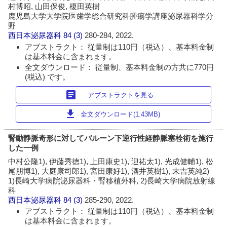
村博昭, 山田保俊, 榎田英樹
鹿児島大学大学院医歯学総合研究科腫瘍学講座泌尿器科学分
野
西日本泌尿器科
84 (3)
280-284, 2022.
アブストラクト： 従量制は110円（税込）、基本料金制
は基本料金に含まれます。
全文ダウンロード： 従量制、基本料金制の方共に770円
(税込) です。
article
アブストラクトを見る
download
全文ダウンロード(1.43MB)
腎動静脈奇形に対してバルーン下逆行性経静脈塞栓術を施行
した一例
中村公隆1), 伊藤秀徳1), 上田康史1), 迎祐太1), 光成健輔1), 松
尾朋博1), 大庭康司郎1), 宮田康好1), 酒井英樹1), 末吉英純2)
1)長崎大学病院泌尿器科・腎移植外科, 2)長崎大学病院放射線
科
西日本泌尿器科
84 (3)
285-290, 2022.
アブストラクト： 従量制は110円（税込）、基本料金制
は基本料金に含まれます。