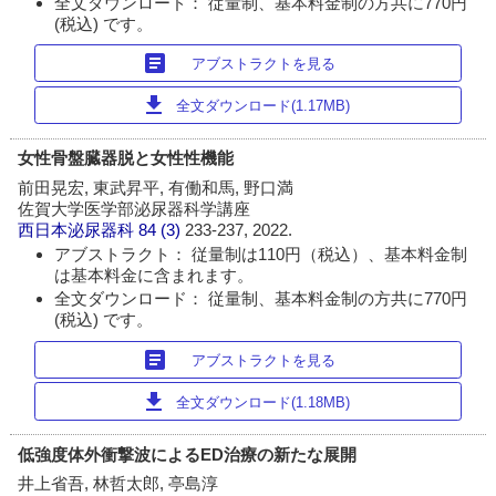
全文ダウンロード： 従量制、基本料金制の方共に770円
(税込) です。
article
アブストラクトを見る
download
全文ダウンロード(1.17MB)
女性骨盤臓器脱と女性性機能
前田晃宏, 東武昇平, 有働和馬, 野口満
佐賀大学医学部泌尿器科学講座
西日本泌尿器科
84 (3)
233-237, 2022.
アブストラクト： 従量制は110円（税込）、基本料金制
は基本料金に含まれます。
全文ダウンロード： 従量制、基本料金制の方共に770円
(税込) です。
article
アブストラクトを見る
download
全文ダウンロード(1.18MB)
低強度体外衝撃波によるED治療の新たな展開
井上省吾, 林哲太郎, 亭島淳