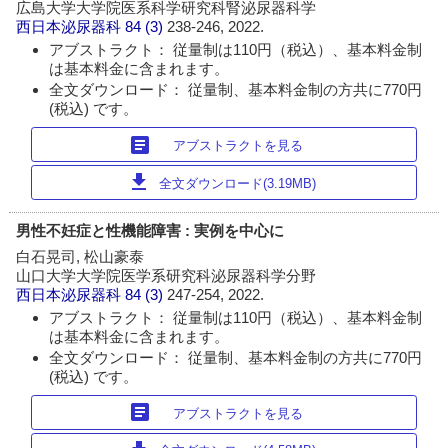
広島大学大学院医系科学研究科腎泌尿器科学
西日本泌尿器科
84 (3)
238-246, 2022.
アブストラクト： 従量制は110円（税込）、基本料金制
は基本料金に含まれます。
全文ダウンロード： 従量制、基本料金制の方共に770円
(税込) です。
article
アブストラクトを見る
download
全文ダウンロード(3.19MB)
男性不妊症と性機能障害 : 実例を中心に
白石晃司, 松山豪泰
山口大学大学院医学系研究科泌尿器科学分野
西日本泌尿器科
84 (3)
247-254, 2022.
アブストラクト： 従量制は110円（税込）、基本料金制
は基本料金に含まれます。
全文ダウンロード： 従量制、基本料金制の方共に770円
(税込) です。
article
アブストラクトを見る