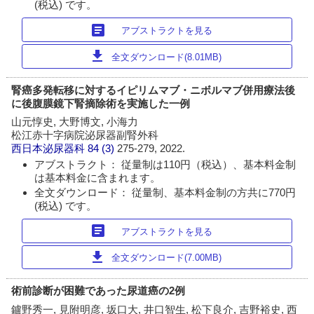
(税込) です。
article
アブストラクトを見る
download
全文ダウンロード(8.01MB)
腎癌多発転移に対するイピリムマブ・ニボルマブ併用療法後
に後腹膜鏡下腎摘除術を実施した一例
山元惇史, 大野博文, 小海力
松江赤十字病院泌尿器副腎外科
西日本泌尿器科
84 (3)
275-279, 2022.
アブストラクト： 従量制は110円（税込）、基本料金制
は基本料金に含まれます。
全文ダウンロード： 従量制、基本料金制の方共に770円
(税込) です。
article
アブストラクトを見る
download
全文ダウンロード(7.00MB)
術前診断が困難であった尿道癌の2例
鑪野秀一, 見附明彦, 坂口大, 井口智生, 松下良介, 吉野裕史, 西