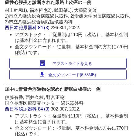
癌性心膜炎と診断された尿路上皮癌の一例
村上幹和1), 福本哲也2), 武田肇1), 大藏隆文3)
1)市立八幡浜総合病院泌尿器科, 2)愛媛大学附属病院泌尿器科,
3)市立八幡浜総合病院循環器内科
西日本泌尿器科
84 (3)
296-301, 2022.
アブストラクト： 従量制は110円（税込）、基本料金制
は基本料金に含まれます。
全文ダウンロード： 従量制、基本料金制の方共に770円
(税込) です。
article
アブストラクトを見る
download
全文ダウンロード(6.55MB)
尿中に青紫色浮遊物を認めた膀胱白板症の一例
伊藤有香, 西井久枝, 野宮正範
国立長寿医療研究センター 泌尿器外科
西日本泌尿器科
84 (3)
302-307, 2022.
アブストラクト： 従量制は110円（税込）、基本料金制
は基本料金に含まれます。
全文ダウンロード： 従量制、基本料金制の方共に770円
(税込) です。