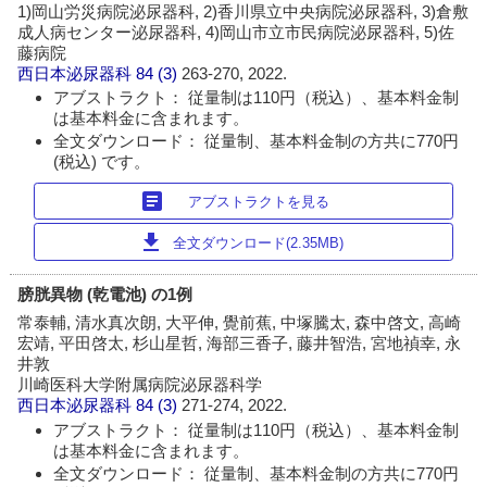
1)岡山労災病院泌尿器科, 2)香川県立中央病院泌尿器科, 3)倉敷
成人病センター泌尿器科, 4)岡山市立市民病院泌尿器科, 5)佐
藤病院
西日本泌尿器科
84 (3)
263-270, 2022.
アブストラクト： 従量制は110円（税込）、基本料金制
は基本料金に含まれます。
全文ダウンロード： 従量制、基本料金制の方共に770円
(税込) です。
article
アブストラクトを見る
download
全文ダウンロード(2.35MB)
膀胱異物 (乾電池) の1例
常泰輔, 清水真次朗, 大平伸, 覺前蕉, 中塚騰太, 森中啓文, 高崎
宏靖, 平田啓太, 杉山星哲, 海部三香子, 藤井智浩, 宮地禎幸, 永
井敦
川崎医科大学附属病院泌尿器科学
西日本泌尿器科
84 (3)
271-274, 2022.
アブストラクト： 従量制は110円（税込）、基本料金制
は基本料金に含まれます。
全文ダウンロード： 従量制、基本料金制の方共に770円