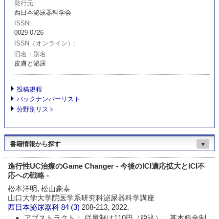
発行元
西日本泌尿器科学会
ISSN
0029-0726
ISSN（オンライン）
旧名・別名
皮膚と泌尿
投稿規程
バックナンバーリスト
分野別リスト
書籍情報から探す
▼
進行性UC治療のGame Changer - 今後のICI適応拡大とICI不
応への戦略 -
松本洋明, 松山豪泰
山口大学大学院医学系研究科泌尿器科学講座
西日本泌尿器科
84 (3)
208-213, 2022.
アブストラクト： 従量制は110円（税込）、基本料金制