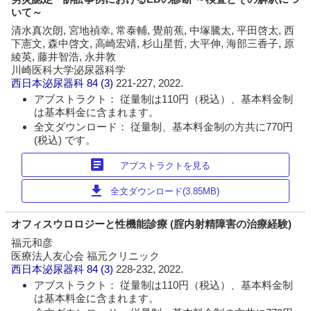
いて～
清水真次朗, 宮地禎幸, 常泰輔, 覺前蕉, 中塚騰太, 平田啓太, 西
下憲文, 森中啓文, 高崎宏靖, 杉山星哲, 大平伸, 海部三香子, 原
綾英, 藤井智浩, 永井敦
川崎医科大学泌尿器科学
西日本泌尿器科
84 (3)
221-227, 2022.
アブストラクト： 従量制は110円（税込）、基本料金制
は基本料金に含まれます。
全文ダウンロード： 従量制、基本料金制の方共に770円
(税込) です。
article
アブストラクトを見る
download
全文ダウンロード(3.85MB)
オフィスウロロジーと性機能診療 (腟内射精障害の治療経験)
福元和彦
医療法人友心会 福元クリニック
西日本泌尿器科
84 (3)
228-232, 2022.
アブストラクト： 従量制は110円（税込）、基本料金制
は基本料金に含まれます。