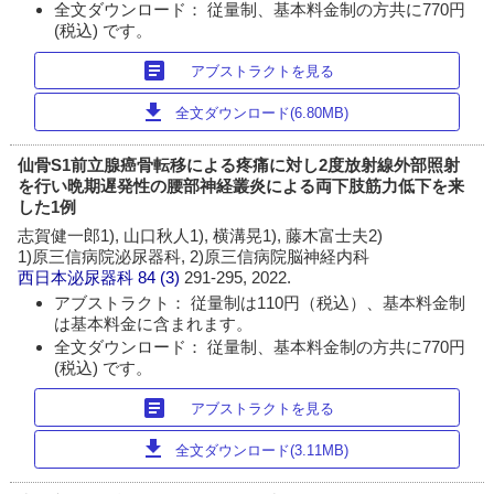
全文ダウンロード： 従量制、基本料金制の方共に770円
(税込) です。
article
アブストラクトを見る
download
全文ダウンロード(6.80MB)
仙骨S1前立腺癌骨転移による疼痛に対し2度放射線外部照射
を行い晩期遅発性の腰部神経叢炎による両下肢筋力低下を来
した1例
志賀健一郎1), 山口秋人1), 横溝晃1), 藤木富士夫2)
1)原三信病院泌尿器科, 2)原三信病院脳神経内科
西日本泌尿器科
84 (3)
291-295, 2022.
アブストラクト： 従量制は110円（税込）、基本料金制
は基本料金に含まれます。
全文ダウンロード： 従量制、基本料金制の方共に770円
(税込) です。
article
アブストラクトを見る
download
全文ダウンロード(3.11MB)