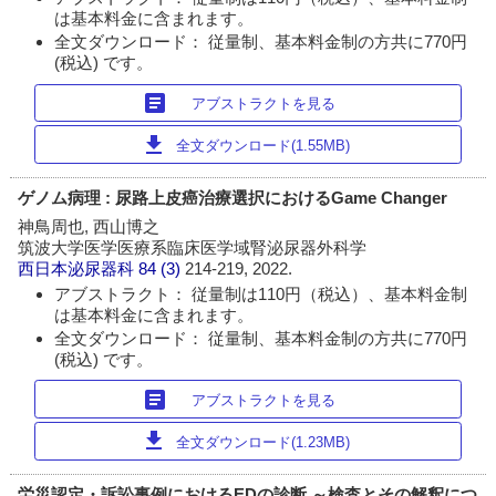
は基本料金に含まれます。
全文ダウンロード： 従量制、基本料金制の方共に770円
(税込) です。
article
アブストラクトを見る
download
全文ダウンロード(1.55MB)
ゲノム病理 : 尿路上皮癌治療選択におけるGame Changer
神鳥周也, 西山博之
筑波大学医学医療系臨床医学域腎泌尿器外科学
西日本泌尿器科
84 (3)
214-219, 2022.
アブストラクト： 従量制は110円（税込）、基本料金制
は基本料金に含まれます。
全文ダウンロード： 従量制、基本料金制の方共に770円
(税込) です。
article
アブストラクトを見る
download
全文ダウンロード(1.23MB)
労災認定・訴訟事例におけるEDの診断 ～検査とその解釈につ