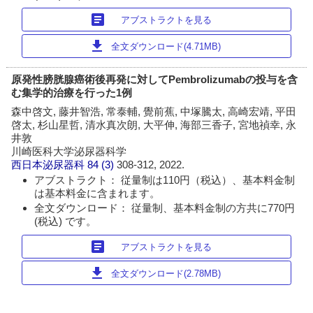
article
アブストラクトを見る
download
全文ダウンロード(4.71MB)
原発性膀胱腺癌術後再発に対してPembrolizumabの投与を含
む集学的治療を行った1例
森中啓文, 藤井智浩, 常泰輔, 覺前蕉, 中塚騰太, 高崎宏靖, 平田
啓太, 杉山星哲, 清水真次朗, 大平伸, 海部三香子, 宮地禎幸, 永
井敦
川崎医科大学泌尿器科学
西日本泌尿器科
84 (3)
308-312, 2022.
アブストラクト： 従量制は110円（税込）、基本料金制
は基本料金に含まれます。
全文ダウンロード： 従量制、基本料金制の方共に770円
(税込) です。
article
アブストラクトを見る
download
全文ダウンロード(2.78MB)