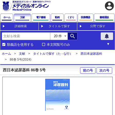
account_circle
ホーム
文献
電子書籍
動画
くすり
医療機器
書籍通販
詳細検索
タイトルで探す
分野で探す
search
notifications
類義語を使用する
本文閲覧可のみ
ホーム
文献
タイトルで探す（た - な行）
西日本泌尿器科
86巻 5号(2024)
西日本泌尿器科 86巻 5号
前の号
次の号