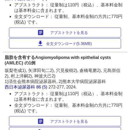
アブストラクト： 従量制は110円（税込）、基本料金制
は基本料金に含まれます。
全文ダウンロード： 従量制、基本料金制の方共に770円
(税込) です。
article
アブストラクトを見る
download
全文ダウンロード(5.36MB)
脂肪を含有するAngiomyolipoma with epithelial cysts
(AMLEC) の1例
坂梨壱成1), 矢津田旬二2), 穴見俊樹2), 倉橋竜磨2), 元島崇信
2), 村上洋嗣2), 神波大己2)
1)済生会熊本病院泌尿器科, 2)熊本大学病院泌尿器科
西日本泌尿器科
86 (5)
272-277, 2024.
アブストラクト： 従量制は110円（税込）、基本料金制
は基本料金に含まれます。
全文ダウンロード： 従量制、基本料金制の方共に770円
(税込) です。
article
アブストラクトを見る