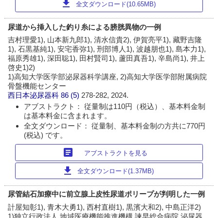
download
全文ダウンロード(10.65MB)
尿道から挿入した釣り糸による膀胱異物の一例
吉村理愛1), 山本新九郎1), 清水信貴2), 伊賀亮平1), 藏野吉隆
1), 石黒基純1), 安宅香弥1), 刑部博人1), 波越朋也1), 島本力1),
福原秀雄1), 深田聡1), 田村賢司1), 蘆田真吾1), 辛島尚1), 井上
啓史1)2)
1)高知大学医学部泌尿器科学講座, 2)高知大学医学部附属病院
骨盤機能センター
西日本泌尿器科
86 (5)
278-282, 2024.
アブストラクト： 従量制は110円（税込）、基本料金制
は基本料金に含まれます。
全文ダウンロード： 従量制、基本料金制の方共に770円
(税込) です。
article
アブストラクトを見る
download
全文ダウンロード(1.37MB)
尿管結石加療中に前立腺上皮性尿道ポリープが判明した一例
計屋知彰1), 青木大勇1), 西村直樹1), 黒濱大和2), 中島正洋2)
1)独立行政法人 地域医療機能推進機構 諫早総合病院 泌尿器