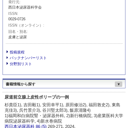
発行元
西日本泌尿器科学会
ISSN
0029-0726
ISSN（オンライン）
旧名・別名
皮膚と泌尿
投稿規程
バックナンバーリスト
分野別リスト
書籍情報から探す
▼
尿道前立腺上皮性ポリープの一例
杉貴臣1), 吉田毅1), 安田幸平1), 原田修治2), 福田敦史2), 東島
克佳3), 呉竹景介3), 谷川堅太郎3), 飯原清隆4)
1)福岡和白病院腎・泌尿器外科, 2)新行橋病院, 3)産業医科大学
病院泌尿器科学, 4)新水巻病院
西日本泌尿器科
86 (5)
269-271, 2024.