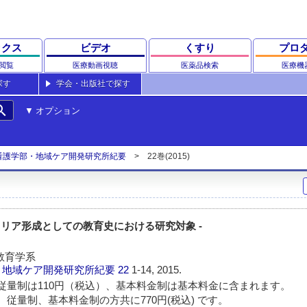
ックス
ビデオ
くすり
プロ
閲覧
医療動画視聴
医薬品検索
医療機
探す
学会・出版社で探す
rch
オプション
看護学部・地域ケア開発研究所紀要
22巻(2015)
ャリア形成としての教育史における研究対象 -
教育学系
・地域ケア開発研究所紀要
22
1-14, 2015.
従量制は110円（税込）、基本料金制は基本料金に含まれます。
 従量制、基本料金制の方共に770円(税込) です。