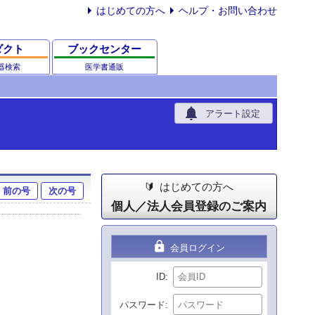
はじめての方へ
ヘルプ・お問い合わせ
ダクト
ブックセンター
器検索
医学書通販
notifications
アラート設定
はじめての方へ
前の号
次の号
個人／法人会員登録のご案内
lock
会員ログイン
ID
パスワード