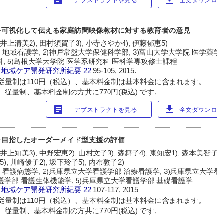
アブストラクトを見る
全文ダウンロー
を可視化して伝える家庭訪問映像教材に対する教育者の意見
 井上清美2), 田村須賀子3), 小寺さやか4), 伊藤郁恵5)
地域看護学, 2)神戸常盤大学保健科学部, 3)富山大学大学院 医学薬学
, 5)島根大学大学院 医学系研究科 医科学専攻修士課程
・地域ケア開発研究所紀要
22
95-105, 2015.
従量制は110円（税込）、基本料金制は基本料金に含まれます。
 従量制、基本料金制の方共に770円(税込) です。
article
download
アブストラクトを見る
全文ダウンロー
を目指したオーダーメイド型支援の評価
 井上知美3), 中野宏恵2), 山村文子3), 森舞子4), 東知宏1), 森本美智
5), 川崎優子2), 坂下玲子5), 内布敦子2)
 看護病態学, 2)兵庫県立大学看護学部 治療看護学, 3)兵庫県立大
看護学部 看護生体機能学, 5)兵庫県立大学看護学部 基礎看護学
・地域ケア開発研究所紀要
22
107-117, 2015.
従量制は110円（税込）、基本料金制は基本料金に含まれます。
 従量制、基本料金制の方共に770円(税込) です。