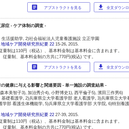
article
download
アブストラクトを見る
全文ダウンロー
症 - ケア体制の調査 -
 生活援助学, 2)社会福祉法人児童養護施設 立正学園
・地域ケア開発研究所紀要
22
15-26, 2015.
従量制は110円（税込）、基本料金制は基本料金に含まれます。
 従量制、基本料金制の方共に770円(税込) です。
article
download
アブストラクトを見る
全文ダウンロー
の健康に与える影響と関連要因 - 単一施設の調査結果 -
 森本美智子3), 加治秀介4), 小野博史1), 西平倫子5), 濱田三作男6)
 基礎看護学, 2)兵庫県立大学看護学部 老人看護学, 3)兵庫県立大
看護学部 看護生体機能学, 5)兵庫県立大学看護学部 大学院, 6)特別
・地域ケア開発研究所紀要
22
27-39, 2015.
従量制は110円（税込）、基本料金制は基本料金に含まれます。
 従量制、基本料金制の方共に770円(税込) です。