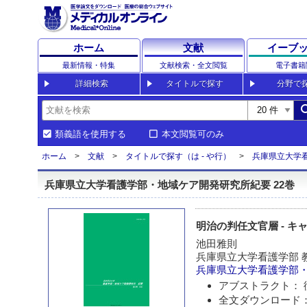
ホーム
文献
イーブ
最新情報・特集
文献検索・全文閲覧
電子書籍
詳細検索
タイトルで探す
分野で
sea
類義語を使用する
本文閲覧可のみ
ホーム
文献
タイトルで探す（は - や行）
兵庫県立大学
兵庫県立大学看護学部・地域ケア開発研究所紀要 22巻
明治の判任文官層 - キ
池田雅則
兵庫県立大学看護学部 
兵庫県立大学看護学部
アブストラクト： 
全文ダウンロード：