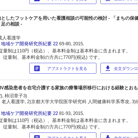
としたフットケアを用いた看護相談の可能性の検討 - 「まちの保
足の相談 -
成人看護学
・地域ケア開発研究所紀要
22
69-80, 2015.
従量制は110円（税込）、基本料金制は基本料金に含まれます。
 従量制、基本料金制の方共に770円(税込) です。
article
download
アブストラクトを見る
全文ダウンロー
IV感染患者を在宅介護する家族の療養場所移行における経験とお
), 柿沼章子3)
 老人看護学, 2)京都大学大学院医学研究科 人間健康科学系専攻, 3
・地域ケア開発研究所紀要
22
81-93, 2015.
従量制は110円（税込）、基本料金制は基本料金に含まれます。
 従量制、基本料金制の方共に770円(税込) です。
article
download