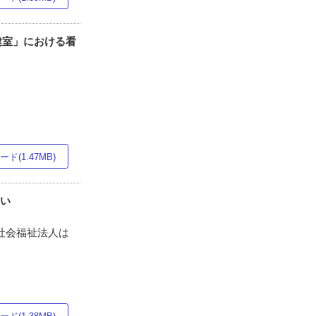
健室」における看
ド(1.47MB)
もい
)社会福祉法人は