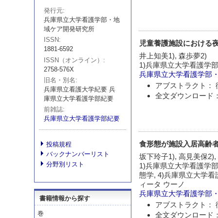
発行元
兵庫県立大学看護学部・地
域ケア開発研究所
ISSN
児童養護施設における夜尿
1881-6592
井上知美1), 森歩夢2)
ISSN（オンライン）
1)兵庫県立大学看護学部
2758-576X
兵庫県立大学看護学部
旧名・別名
アブストラクト： 
兵庫県立看護大学紀要 兵
全文ダウンロード：
庫県立大学看護学部紀要
前雑誌
兵庫県立大学看護学部紀要
食形態が施設入居高齢者
投稿規程
バックナンバーリスト
坂下玲子1), 高見美保2),
分野別リスト
1)兵庫県立大学看護学部
態学, 4)兵庫県立大学
ィータ ウーノ
兵庫県立大学看護学部
書籍情報から探す
アブストラクト： 
巻
全文ダウンロード：