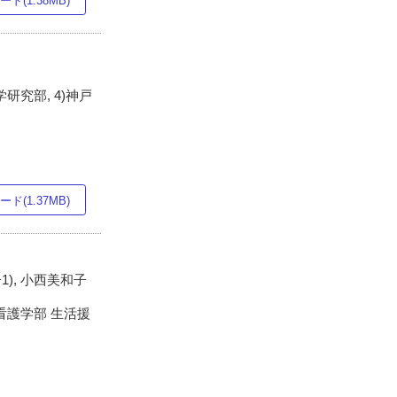
ド(1.38MB)
研究部, 4)神戸
ド(1.37MB)
子1), 小西美和子
学看護学部 生活援