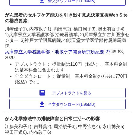
download
全文ダウンロード(1.93MB)
がん患者のセルフケア能力を引き出す意思決定支援Web Site
の構成要素
川崎優子1), 内布敦子1), 内田恵2), 橋口周子3), 奥出有香子4)
1)兵庫県立大学看護学部 治療看護学, 2)兵庫県立加古川医療セ
ンター, 3)神戸大学附属病院, 4)順天堂大学医学部付属練馬病
院
兵庫県立大学看護学部・地域ケア開発研究所紀要
27
49-63,
2020.
アブストラクト： 従量制は110円（税込）、基本料金制
は基本料金に含まれます。
全文ダウンロード： 従量制、基本料金制の方共に770円
(税込) です。
article
アブストラクトを見る
download
全文ダウンロード(1.95MB)
がん化学療法中の排便障害と日常生活への影響
江藤美和子1), 吉野葵2), 周治規子3), 中野宏恵4), 永山博美5),
福田正道6), 内布敦子6)