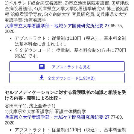
1)ベルランド総合病院看護部, 2)市立池田病院看護部, 3)草津総
合病院看護部, 4)兵庫県立大学大学院看護学研究科 博士後期課
程 治療看護学専攻, 5)立命館大学 客員研究員, 6)兵庫県立大学
看護学部 治療看護学
兵庫県立大学看護学部・地域ケア開発研究所紀要
27
65-75,
2020.
アブストラクト： 従量制は110円（税込）、基本料金制
は基本料金に含まれます。
全文ダウンロード： 従量制、基本料金制の方共に770円
(税込) です。
article
アブストラクトを見る
download
全文ダウンロード(1.93MB)
セルフメディケーションに対する看護職者の知識と相談を受
ける内容 - 職種による比較 -
谷田恵子1), 濱上亜希子1)
1)兵庫県立大学看護学部 看護生体機能学
兵庫県立大学看護学部・地域ケア開発研究所紀要
27
77-89,
2020.
アブストラクト： 従量制は110円（税込）、基本料金制