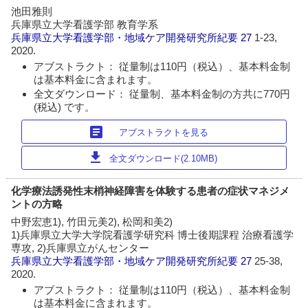
池田雅則
兵庫県立大学看護学部 教育学系
兵庫県立大学看護学部・地域ケア開発研究所紀要
27
1-23,
2020.
アブストラクト： 従量制は110円（税込）、基本料金制
は基本料金に含まれます。
全文ダウンロード： 従量制、基本料金制の方共に770円
(税込) です。
article
アブストラクトを見る
download
全文ダウンロード(2.10MB)
化学療法誘発性末梢神経障害を体験する患者の症状マネジメ
ントの方略
中野宏恵1), 竹田元美2), 松岡和美2)
1)兵庫県立大学大学院看護学研究科 博士後期課程 治療看護学
専攻, 2)兵庫県立がんセンター
兵庫県立大学看護学部・地域ケア開発研究所紀要
27
25-38,
2020.
アブストラクト： 従量制は110円（税込）、基本料金制
は基本料金に含まれます。