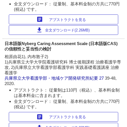
全文ダウンロード： 従量制、基本料金制の方共に770円
(税込) です。
article
アブストラクトを見る
download
全文ダウンロード(2.26MB)
日本語版Nyberg Caring Assessment Scale (日本語版CAS)
の信頼性と妥当性の検討
相原由花1), 内布敦子2)
1)兵庫県立大学大学院看護研究科 博士後期課程 治療看護学専
攻, 2)兵庫県立大学看護学部看護学科 実践基礎看護講座 治療
看護学
兵庫県立大学看護学部・地域ケア開発研究所紀要
27
39-48,
2020.
アブストラクト： 従量制は110円（税込）、基本料金制
は基本料金に含まれます。
全文ダウンロード： 従量制、基本料金制の方共に770円
(税込) です。
article
アブストラクトを見る