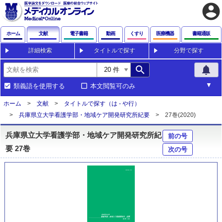
account_circle
ホーム
文献
電子書籍
動画
くすり
医療機器
書籍通販
詳細検索
タイトルで探す
分野で探す
search
notifications
類義語を使用する
本文閲覧可のみ
ホーム
文献
タイトルで探す（は - や行）
兵庫県立大学看護学部・地域ケア開発研究所紀要
27巻(2020)
兵庫県立大学看護学部・地域ケア開発研究所紀
前の号
要 27巻
次の号