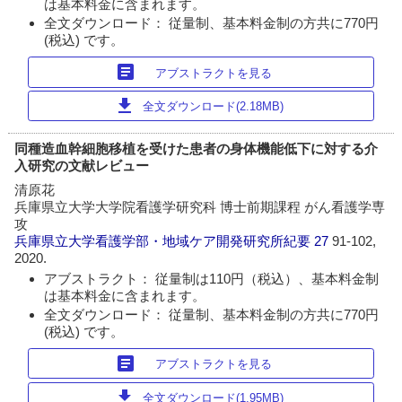
は基本料金に含まれます。
全文ダウンロード： 従量制、基本料金制の方共に770円
(税込) です。
article
アブストラクトを見る
download
全文ダウンロード(2.18MB)
同種造血幹細胞移植を受けた患者の身体機能低下に対する介
入研究の文献レビュー
清原花
兵庫県立大学大学院看護学研究科 博士前期課程 がん看護学専
攻
兵庫県立大学看護学部・地域ケア開発研究所紀要
27
91-102,
2020.
アブストラクト： 従量制は110円（税込）、基本料金制
は基本料金に含まれます。
全文ダウンロード： 従量制、基本料金制の方共に770円
(税込) です。
article
アブストラクトを見る
download
全文ダウンロード(1.95MB)