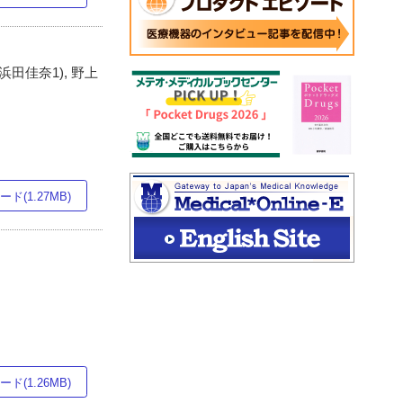
 浜田佳奈1), 野上
ド(1.27MB)
)
ド(1.26MB)