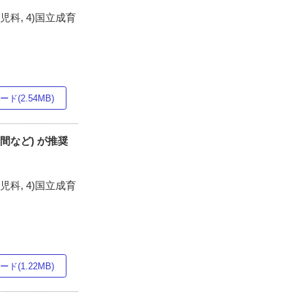
科, 4)国立成育
ド(2.54MB)
期間など) が推奨
科, 4)国立成育
ド(1.22MB)