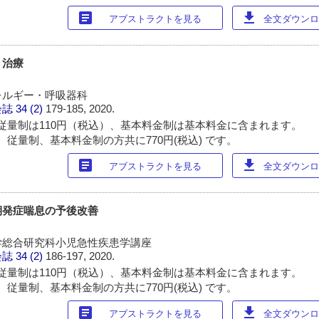
article
download
アブストラクトを見る
全文ダウンロー
・治療
レルギー・呼吸器科
会誌
34 (2)
179-185, 2020.
従量制は110円（税込）、基本料金制は基本料金に含まれます。
 従量制、基本料金制の方共に770円(税込) です。
article
download
アブストラクトを見る
全文ダウンロー
期発症喘息の予後改善
学総合研究科小児急性疾患学講座
会誌
34 (2)
186-197, 2020.
従量制は110円（税込）、基本料金制は基本料金に含まれます。
 従量制、基本料金制の方共に770円(税込) です。
article
download
アブストラクトを見る
全文ダウンロー