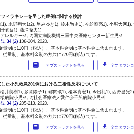
ナフィラキシーを呈した症例に関する検討
1), 米野翔太1)2), 星みゆき1), 鈴木尚史1), 今給黎亮1), 小堀大河1),
山田慎吾1), 藤澤隆夫1)
院アレルギー科, 2)国立病院機構三重中央医療センター新生児科
会誌
34 (2)
198-204, 2020.
従量制は110円（税込）、基本料金制は基本料金に含まれます。
 従量制、基本料金制の方共に770円(税込) です。
article
download
アブストラクトを見る
全文ダウンロー
した小児救急201例における二相性反応について
 松井美樹1), 多賀陽子1), 郷間環1), 榎本真宏1), 今出礼1), 西野昌光2
高槻病院小児科, 2)社会医療法人愛仁会千船病院小児科
会誌
34 (2)
205-213, 2020.
従量制は110円（税込）、基本料金制は基本料金に含まれます。
 従量制、基本料金制の方共に770円(税込) です。
article
download
アブストラクトを見る
全文ダウンロー