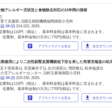
物アレルギー児状況と食物除去対応の15年間の推移
)
育て支援部, 2)国立病院機構福岡病院小児科
会誌
34 (2)
214-222, 2020.
従量制は110円（税込）、基本料金制は基本料金に含まれます。
 従量制、基本料金制の方共に770円(税込) です。
article
download
アブストラクトを見る
全文ダウンロー
長期連用により二次性副腎皮質機能低下症を来した気管支喘息の幼
 五十里裕美1), 宮原麻衣子1), 白川清吾1), 増田敬1), 松井猛彦2)
小児アレルギーセンター, 2)村立東海病院小児科
会誌
34 (2)
223-230, 2020.
従量制は110円（税込）、基本料金制は基本料金に含まれます。
 従量制、基本料金制の方共に770円(税込) です。
article
download
アブストラクトを見る
全文ダウンロー