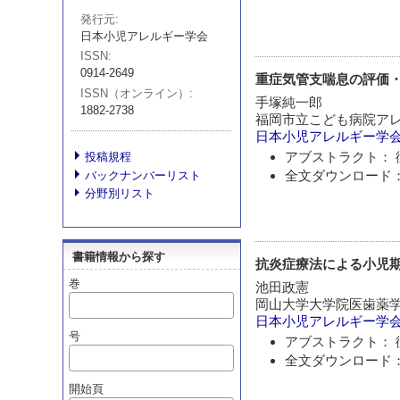
発行元
日本小児アレルギー学会
ISSN
0914-2649
重症気管支喘息の評価
ISSN（オンライン）
手塚純一郎
1882-2738
福岡市立こども病院ア
日本小児アレルギー学
アブストラクト： 
投稿規程
全文ダウンロード：
バックナンバーリスト
分野別リスト
書籍情報から探す
抗炎症療法による小児
巻
池田政憲
岡山大学大学院医歯薬
日本小児アレルギー学
号
アブストラクト： 
全文ダウンロード：
開始頁