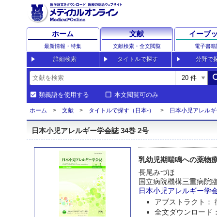
ホーム
文献
イーブ
最新情報・特集
文献検索・全文閲覧
電子書籍
詳細検索
タイトルで探す
分野で
sea
類義語を使用する
本文閲覧可のみ
ホーム
文献
タイトルで探す（日本-）
日本小児アレルギ
日本小児アレルギー学会誌 34巻 2号
乳幼児期喘鳴への薬物
長尾みづほ
国立病院機構三重病院
日本小児アレルギー学
アブストラクト： 
全文ダウンロード：