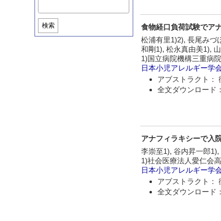
検索
食物経口負荷試験でア
松浦有里1)2), 長尾みづほ
和剛1), 松永真由美1), 
1)国立病院機構三重病
日本小児アレルギー学
アブストラクト： 
全文ダウンロード：
アナフィラキシーで入院
李崇至1), 谷内昇一郎1),
1)社会医療法人愛仁会
日本小児アレルギー学
アブストラクト： 
全文ダウンロード：