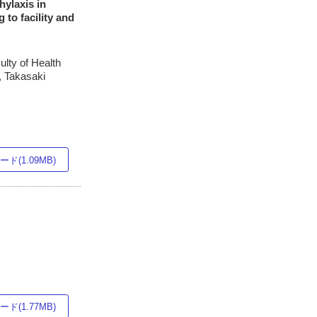
hylaxis in
 to facility and
ulty of Health
, Takasaki
ド(1.09MB)
ド(1.77MB)