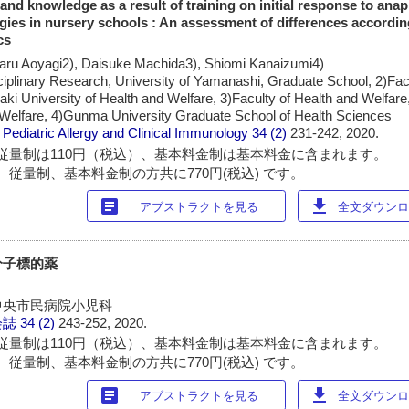
nd knowledge as a result of training on initial response to anap
rgies in nursery schools : An assessment of differences according
cs
aru Aoyagi2), Daisuke Machida3), Shiomi Kanaizumi4)
ciplinary Research, University of Yamanashi, Graduate School, 2)Fac
ki University of Health and Welfare, 3)Faculty of Health and Welfare
d Welfare, 4)Gunma University Graduate School of Health Sciences
Pediatric Allergy and Clinical Immunology
34 (2)
231-242, 2020.
従量制は110円（税込）、基本料金制は基本料金に含まれます。
 従量制、基本料金制の方共に770円(税込) です。
article
download
アブストラクトを見る
全文ダウンロー
分子標的薬
中央市民病院小児科
会誌
34 (2)
243-252, 2020.
従量制は110円（税込）、基本料金制は基本料金に含まれます。
 従量制、基本料金制の方共に770円(税込) です。
article
download
アブストラクトを見る
全文ダウンロー