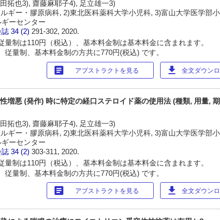
和田拓也3), 齋藤麻耶子4), 足立雄一3)
ルギー・膠原病科, 2)東北医科薬科大学小児科, 3)富山大学医学部小児
ルギーセンター
会誌
34 (2)
291-302, 2020.
従量制は110円（税込）、基本料金制は基本料金に含まれます。
 従量制、基本料金制の方共に770円(税込) です。
article
download
アブストラクトを見る
全文ダウンロー
性増悪 (発作) 時に特定の経口ステロイド薬の使用法 (種類, 用量, 
和田拓也3), 齋藤麻耶子4), 足立雄一3)
ルギー・膠原病科, 2)東北医科薬科大学小児科, 3)富山大学医学部小児
ルギーセンター
会誌
34 (2)
303-311, 2020.
従量制は110円（税込）、基本料金制は基本料金に含まれます。
 従量制、基本料金制の方共に770円(税込) です。
article
download
アブストラクトを見る
全文ダウンロー