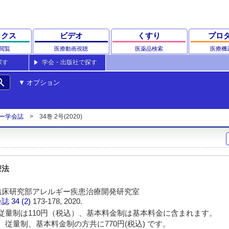
ックス
ビデオ
くすり
プロ
閲覧
医療動画視聴
医薬品検索
医療機
探す
学会・出版社で探す
rch
オプション
ー学会誌
34巻 2号(2020)
療法
臨床研究部アレルギー疾患治療開発研究室
会誌
34 (2)
173-178, 2020.
従量制は110円（税込）、基本料金制は基本料金に含まれます。
 従量制、基本料金制の方共に770円(税込) です。