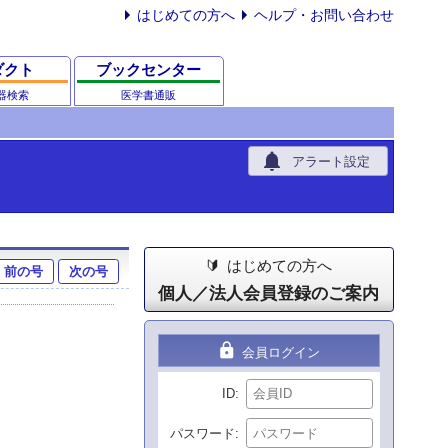
はじめての方へ
ヘルプ・お問い合わせ
ダクト
ブックセンター
器検索
医学書通販
notifications
アラート設定
はじめての方へ
前の号
次の号
個人／法人会員登録のご案内
lock
会員ログイン
ID
パスワード