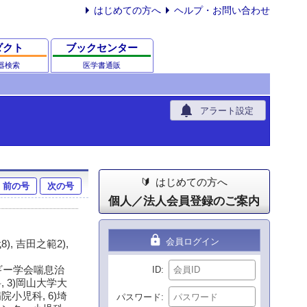
はじめての方へ
ヘルプ・お問い合わせ
ダクト
ブックセンター
器検索
医学書通販
notifications
アラート設定
はじめての方へ
前の号
次の号
個人／法人会員登録のご案内
lock
会員ログイン
), 吉田之範2),
ギー学会喘息治
ID
 3)岡山大学大
小児科, 6)埼
パスワード