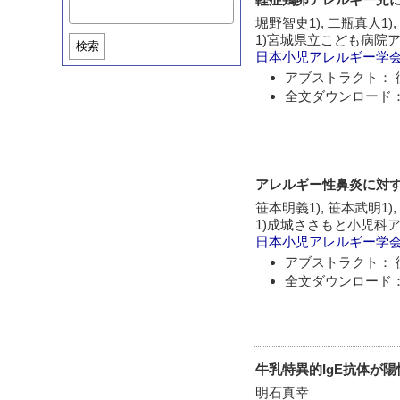
堀野智史1), 二瓶真人1),
1)宮城県立こども病院ア
検索
日本小児アレルギー学
アブストラクト： 
全文ダウンロード：
アレルギー性鼻炎に対す
笹本明義1), 笹本武明1),
1)成城ささもと小児科ア
日本小児アレルギー学
アブストラクト： 
全文ダウンロード：
牛乳特異的IgE抗体が
明石真幸