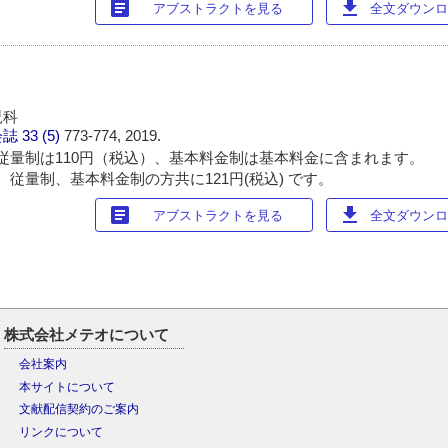
article
download
アブストラクトを見る
全文ダウンロー
児科
会誌
33 (5)
773-774, 2019.
従量制は110円（税込）、基本料金制は基本料金に含まれます。
 従量制、基本料金制の方共に121円(税込) です。
article
download
アブストラクトを見る
全文ダウンロー
株式会社メテオについて
会社案内
本サイトについて
文献配信契約のご案内
リンクについて