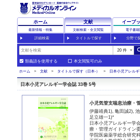
ホーム
文献
イーブ
最新情報・特集
文献検索・全文閲覧
電子書籍
詳細検索
タイトルで探す
分野で
sea
類義語を使用する
本文閲覧可のみ
ホーム
文献
タイトルで探す（日本-）
日本小児アレルギ
日本小児アレルギー学会誌 33巻 5号
小児気管支喘息治療・
伊藤靖典1), 亀田誠2), 
足立雄一1)*
日本小児アレルギー学会
療・管理ガイドライン委員
学院医歯薬学総合研究科小