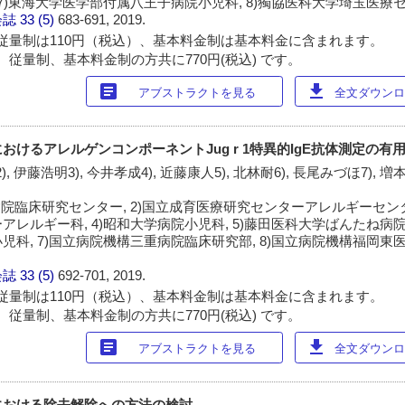
 7)東海大学医学部付属八王子病院小児科, 8)獨協医科大学埼玉医療
会誌
33 (5)
683-691, 2019.
従量制は110円（税込）、基本料金制は基本料金に含まれます。
 従量制、基本料金制の方共に770円(税込) です。
article
download
アブストラクトを見る
全文ダウンロー
けるアレルゲンコンポーネントJug r 1特異的IgE抗体測定の有
, 伊藤浩明3), 今井孝成4), 近藤康人5), 北林耐6), 長尾みづほ7), 増
院臨床研究センター, 2)国立成育医療研究センターアレルギーセンター
レルギー科, 4)昭和大学病院小児科, 5)藤田医科大学ばんたね病院小
児科, 7)国立病院機構三重病院臨床研究部, 8)国立病院機構福岡東
会誌
33 (5)
692-701, 2019.
従量制は110円（税込）、基本料金制は基本料金に含まれます。
 従量制、基本料金制の方共に770円(税込) です。
article
download
アブストラクトを見る
全文ダウンロー
における除去解除への方法の検討