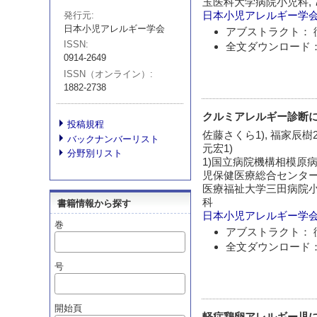
玉医科大学病院小児科,
日本小児アレルギー学
発行元
日本小児アレルギー学会
アブストラクト： 
ISSN
全文ダウンロード：
0914-2649
ISSN（オンライン）
1882-2738
クルミアレルギー診断にお
投稿規程
佐藤さくら1), 福家辰樹2)
バックナンバーリスト
元宏1)
分野別リスト
1)国立病院機構相模原病
児保健医療総合センターア
医療福祉大学三田病院小
科
書籍情報から探す
日本小児アレルギー学
巻
アブストラクト： 
全文ダウンロード：
号
開始頁
軽症鶏卵アレルギー児