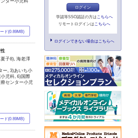
センター小児科
ログイン
学認等SSO認証の方は
こちらへ
リモートログインは
こちらへ
ド(0.89MB)
ログインできない場合はこちらへ
用性
本夏子8), 海老澤
, 3)あいち小
児科, 6)国際
医療センター小児
ド(0.89MB)