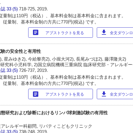
科
会誌
33 (5)
718-725, 2019.
従量制は110円（税込）、基本料金制は基本料金に含まれます。
 従量制、基本料金制の方共に770円(税込) です。
article
download
アブストラクトを見る
全文ダウンロー
試験の安全性と有用性
), 星みゆき2), 今給黎亮2), 小堀大河2), 長尾みづほ2), 藤澤隆夫2)
系研究科小児科学, 2)国立病院機構三重病院 臨床研究部・アレルギ
会誌
33 (5)
726-737, 2019.
従量制は110円（税込）、基本料金制は基本料金に含まれます。
 従量制、基本料金制の方共に770円(税込) です。
article
download
アブストラクトを見る
全文ダウンロー
病態研究および診断におけるリンパ球刺激試験の有用性
アレルギー科顧問, リバティこどもクリニック
会誌
33 (5)
738-748, 2019.