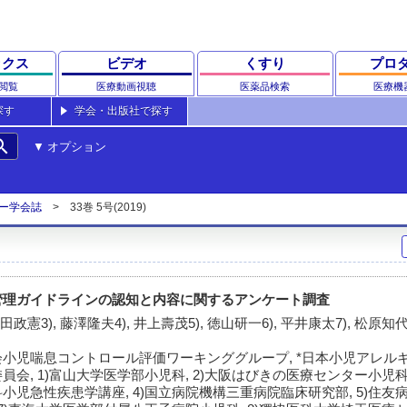
ックス
ビデオ
くすり
プロ
閲覧
医療動画視聴
医薬品検索
医療機
探す
学会・出版社で探す
rch
オプション
ー学会誌
33巻 5号(2019)
管理ガイドラインの認知と内容に関するアンケート調査
池田政憲3), 藤澤隆夫4), 井上壽茂5), 徳山研一6), 平井康太7), 松原知代8
小児喘息コントロール評価ワーキンググループ, *日本小児アレル
会, 1)富山大学医学部小児科, 2)大阪はびきの医療センター小児科,
児急性疾患学講座, 4)国立病院機構三重病院臨床研究部, 5)住友病院