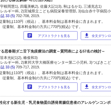
 宇根岡慧1), 四竈美帆2), 佐藤大記1)3), 秋はるか1), 三浦克志1)
レルギー科, 2)宮城県立こども病院栄養管理部, 3)仙台赤十字病院
会誌
33 (5)
702-708, 2019.
従量制は110円（税込）、基本料金制は基本料金に含まれます。
 従量制、基本料金制の方共に770円(税込) です。
article
download
アブストラクトを見る
全文ダウンロー
る思春期ダニ舌下免疫療法の調査～質問表による57名の検討～
 笹本光紀1)2), 椿俊和3)
レルギー科, 2)東邦大学大橋医療センター第二小児科, 3)つばきこ
会誌
33 (5)
709-717, 2019.
従量制は110円（税込）、基本料金制は基本料金に含まれます。
 従量制、基本料金制の方共に770円(税込) です。
article
download
アブストラクトを見る
全文ダウンロー
陽性化する新生児・乳児食物蛋白誘発胃腸症患者のアレルゲンコン