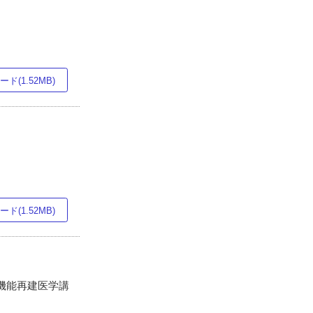
ド(1.52MB)
ド(1.52MB)
科機能再建医学講