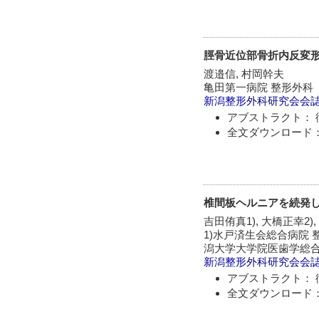
脛骨近位部骨折内反変形遷
渡邉信, 村岡幹夫
亀田第一病院 整形外科
新潟整形外科研究会会
アブストラクト： 
全文ダウンロード：
椎間板ヘルニアを続発し
吉田侑真1), 大橋正幸2),
1)水戸済生会総合病院 
潟大学大学院医歯学総
新潟整形外科研究会会
アブストラクト： 
全文ダウンロード：