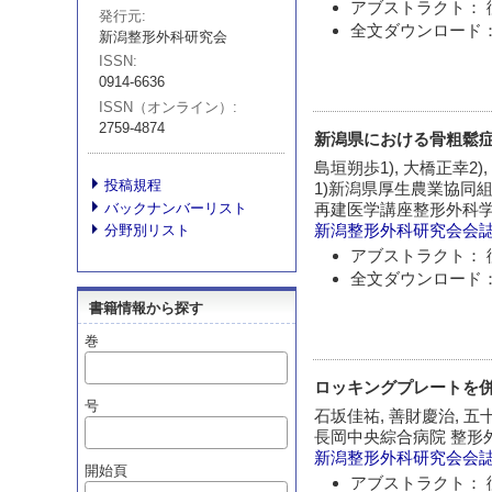
アブストラクト： 
発行元
全文ダウンロード：
新潟整形外科研究会
ISSN
0914-6636
ISSN（オンライン）
2759-4874
新潟県における骨粗鬆症
島垣朔歩1), 大橋正幸2),
投稿規程
1)新潟県厚生農業協同
バックナンバーリスト
再建医学講座整形外科
新潟整形外科研究会会
分野別リスト
アブストラクト： 
全文ダウンロード：
書籍情報から探す
巻
ロッキングプレートを併
号
石坂佳祐, 善財慶治, 五
長岡中央綜合病院 整形
新潟整形外科研究会会
開始頁
アブストラクト： 