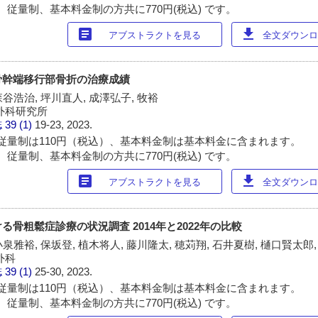
 従量制、基本料金制の方共に770円(税込) です。
article
download
アブストラクトを見る
全文ダウンロー
骨幹端移行部骨折の治療成績
森谷浩治, 坪川直人, 成澤弘子, 牧裕
外科研究所
誌
39 (1)
19-23, 2023.
従量制は110円（税込）、基本料金制は基本料金に含まれます。
 従量制、基本料金制の方共に770円(税込) です。
article
download
アブストラクトを見る
全文ダウンロー
骨粗鬆症診療の状況調査 2014年と2022年の比較
泉雅裕, 保坂登, 植木将人, 藤川隆太, 穂苅翔, 石井夏樹, 樋口賢太郎
外科
誌
39 (1)
25-30, 2023.
従量制は110円（税込）、基本料金制は基本料金に含まれます。
 従量制、基本料金制の方共に770円(税込) です。