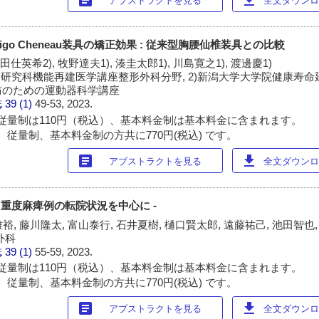
アブストラクトを見る
全文ダウンロー
go Cheneau装具の矯正効果 : 従来型胸腰仙椎装具との比較
 田仕英希2), 牧野達夫1), 湊圭太郎1), 川島寛之1), 渡邊慶1)
合研究科機能再建医学講座整形外科分野, 2)新潟大学大学院健康寿
防のための運動器科学講座
誌
39 (1)
49-53, 2023.
従量制は110円（税込）、基本料金制は基本料金に含まれます。
 従量制、基本料金制の方共に770円(税込) です。
article
download
アブストラクトを見る
全文ダウンロー
 重度麻痺例の転院状況を中心に -
裕, 藤川隆太, 富山泰行, 石井夏樹, 樋口賢太郎, 遠藤祐己, 池田智也
外科
誌
39 (1)
55-59, 2023.
従量制は110円（税込）、基本料金制は基本料金に含まれます。
 従量制、基本料金制の方共に770円(税込) です。
article
download
アブストラクトを見る
全文ダウンロー