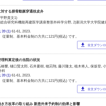
損に対する腓骨動脈穿通枝皮弁
 平野貴文1)
学総合研究科機能再建医学講座整形外科学分野, 2)新潟大学大学院
誌
39 (1)
61-61, 2023.
 従量制、基本料金制の方共に121円(税込) です。
download
全文ダウンロー
続管理料算定後の当院の状況
橋響, 樋口賢太郎, 石井夏樹, 穂苅翔, 藤川隆太, 植木将人, 保坂登,
外科
誌
39 (1)
61-61, 2023.
 従量制、基本料金制の方共に121円(税込) です。
download
全文ダウンロー
る働き方改革の取り組み 新患外来予約制の効果と影響