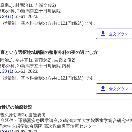
原宗1), 村岡治1), 吉嶺文俊2)
整形外科, 2)新潟県立十日町病院
誌
39 (1)
61-61, 2023.
 従量制、基本料金制の方共に121円(税込) です。
download
全文ダウンロー
第2当直という選択地域病院の整形外科の夜の過ごし方
岡治1), 今井真1), 齋藤悠2), 吉嶺文俊2)
整形外科, 2)新潟県立十日町病院 内科
誌
39 (1)
61-61, 2023.
 従量制、基本料金制の方共に121円(税込) です。
download
全文ダウンロー
開放骨折の治療状況
 普久原朝海3), 渡邊要3)
寿命延伸・運動器疾患医学講座, 2)新潟大学大学院医歯学総合研究
)新潟大学医歯学総合病院 高次救命災害治療センター
誌
39 (1)
62-62, 2023.