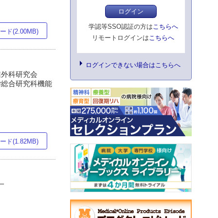
ログイン
学認等SSO認証の方は
こちらへ
ド(2.00MB)
リモートログインは
こちらへ
ログインできない場合はこちらへ
潟脊椎外科研究会
学総合研究科機能
ド(1.82MB)
一