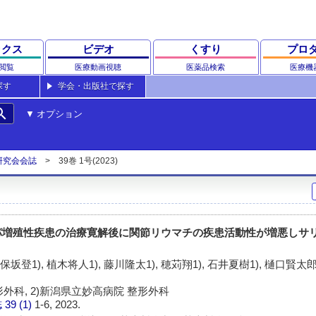
ックス
ビデオ
くすり
プロ
閲覧
医療動画視聴
医薬品検索
医療機
探す
学会・出版社で探す
rch
オプション
研究会会誌
39巻 1号(2023)
パ増殖性疾患の治療寛解後に関節リウマチの疾患活動性が増悪しサ
保坂登1), 植木将人1), 藤川隆太1), 穂苅翔1), 石井夏樹1), 樋口賢太郎1
形外科, 2)新潟県立妙高病院 整形外科
誌
39 (1)
1-6, 2023.