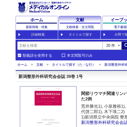
ホーム
文献
イーブ
最新情報・特集
文献検索・全文閲覧
電子書籍
詳細検索
タイトルで探す
分野で
sea
類義語を使用する
本文閲覧可のみ
ホーム
文献
タイトルで探す（た - な行）
新潟整形外科
新潟整形外科研究会会誌 39巻 1号
関節リウマチ関連リン
た2例
荒井勝光1), 小泉雅裕1), 
代啓二郎1), 木下瑛二2)
1)新潟県立中央病院 整
新潟整形外科研究会会