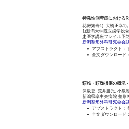
特発性側弯症におけるRi
花房繁寿1), 大橋正幸1),
1)新潟大学院医歯学総
患医学講座フレイル予
新潟整形外科研究会会
アブストラクト： 
全文ダウンロード：
頸椎・頚髄損傷の概況 -
保坂登, 荒井勝光, 小泉雅
新潟県率中央病院 整形
新潟整形外科研究会会
アブストラクト： 
全文ダウンロード：