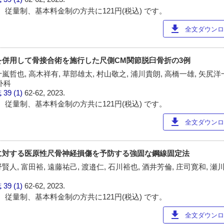
 従量制、基本料金制の方共に121円(税込) です。
download
全文ダウンロー
トを併用して骨接合術を施行した尺側CM関節脱臼骨折の3例
十嵐哲也, 高木祥有, 草部雄太, 村山敬之, 浦川貴朗, 高橋一雄, 矢尻洋
外科
誌
39 (1)
62-62, 2023.
 従量制、基本料金制の方共に121円(税込) です。
download
全文ダウンロー
折に対する医原性尺骨神経損傷を予防する強固な鋼線固定法
賢人, 富田裕, 遠藤祐己, 渡邉仁, 石川裕也, 酒井芳倫, 庄司寛和, 瀬
誌
39 (1)
62-62, 2023.
 従量制、基本料金制の方共に121円(税込) です。
download
全文ダウンロー