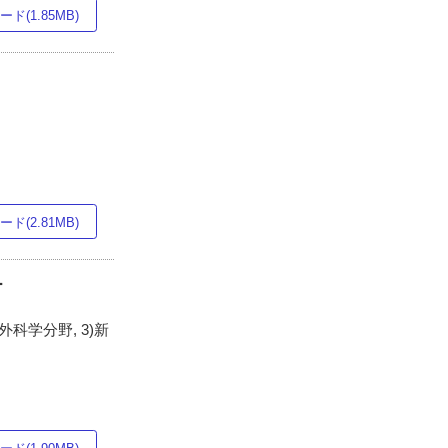
ド(1.85MB)
ド(2.81MB)
ー
科学分野, 3)新