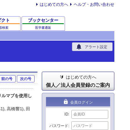
はじめての方へ
ヘルプ・お問い合わせ
ダクト
ブックセンター
器検索
医学書通販
notifications
アラート設定
はじめての方へ
前の号
次の号
個人／法人会員登録のご案内
リルマブを使用し
lock
会員ログイン
), 高橋響1), 田
ID
パスワード