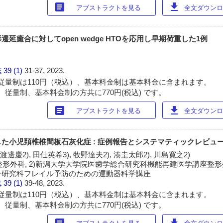
article
download
アブストラクトを見る
全文ダウンロー
延癒合に対してopen wedge HTOを応用し早期荷重した1例
誌
39 (1)
31-37, 2023.
従量制は110円（税込）、基本料金制は基本料金に含まれます。
 従量制、基本料金制の方共に770円(税込) です。
article
download
アブストラクトを見る
全文ダウンロー
た小児頚椎椎間板石灰化症 : 症例報告とシステマティックレビュ
 渡邊慶2), 田仕英希3), 牧野達夫2), 湊圭太郎2), 川島寛之2)
整形外科, 2)新潟大学大学院医歯学総合研究科機能再建医学講座整形外
合研究科フレイル予防のための運動器科学講座
誌
39 (1)
39-48, 2023.
従量制は110円（税込）、基本料金制は基本料金に含まれます。
 従量制、基本料金制の方共に770円(税込) です。
article
download