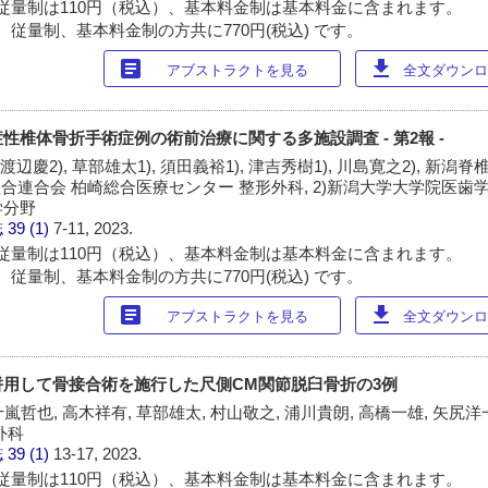
従量制は110円（税込）、基本料金制は基本料金に含まれます。
 従量制、基本料金制の方共に770円(税込) です。
article
download
アブストラクトを見る
全文ダウンロー
性椎体骨折手術症例の術前治療に関する多施設調査 - 第2報 -
 渡辺慶2), 草部雄太1), 須田義裕1), 津吉秀樹1), 川島寛之2), 新
組合連合会 柏崎総合医療センター 整形外科, 2)新潟大学大学院医歯
学分野
誌
39 (1)
7-11, 2023.
従量制は110円（税込）、基本料金制は基本料金に含まれます。
 従量制、基本料金制の方共に770円(税込) です。
article
download
アブストラクトを見る
全文ダウンロー
用して骨接合術を施行した尺側CM関節脱臼骨折の3例
十嵐哲也, 高木祥有, 草部雄太, 村山敬之, 浦川貴朗, 高橋一雄, 矢尻洋
外科
誌
39 (1)
13-17, 2023.
従量制は110円（税込）、基本料金制は基本料金に含まれます。