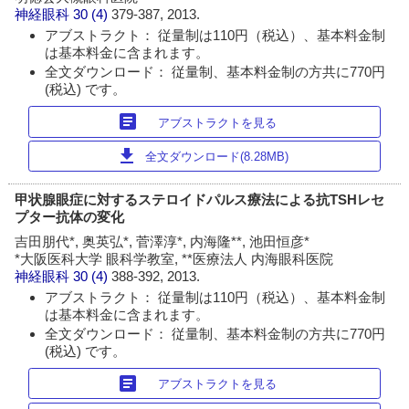
神経眼科
30 (4)
379-387, 2013.
アブストラクト： 従量制は110円（税込）、基本料金制
は基本料金に含まれます。
全文ダウンロード： 従量制、基本料金制の方共に770円
(税込) です。
article
アブストラクトを見る
download
全文ダウンロード(8.28MB)
甲状腺眼症に対するステロイドパルス療法による抗TSHレセ
プター抗体の変化
吉田朋代*, 奥英弘*, 菅澤淳*, 内海隆**, 池田恒彦*
*大阪医科大学 眼科学教室, **医療法人 内海眼科医院
神経眼科
30 (4)
388-392, 2013.
アブストラクト： 従量制は110円（税込）、基本料金制
は基本料金に含まれます。
全文ダウンロード： 従量制、基本料金制の方共に770円
(税込) です。
article
アブストラクトを見る