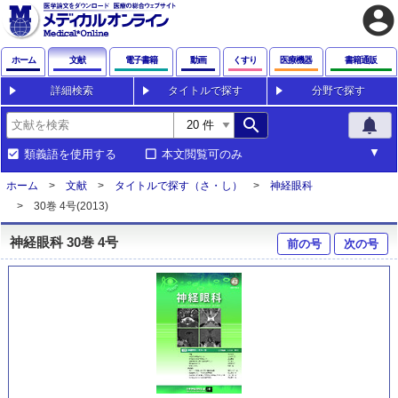
account_circle
ホーム
文献
電子書籍
動画
くすり
医療機器
書籍通販
詳細検索
タイトルで探す
分野で探す
search
notifications
類義語を使用する
本文閲覧可のみ
ホーム
文献
タイトルで探す（さ・し）
神経眼科
30巻 4号(2013)
神経眼科 30巻 4号
前の号
次の号