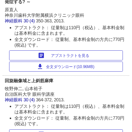
発症する? ～
原直人
神奈川歯科大学附属横浜クリニック眼科
神経眼科
30 (4)
350-363, 2013.
アブストラクト： 従量制は110円（税込）、基本料金制
は基本料金に含まれます。
全文ダウンロード： 従量制、基本料金制の方共に770円
(税込) です。
article
アブストラクトを見る
download
全文ダウンロード(10.96MB)
回旋融像域と上斜筋麻痺
牧野伸二, 山本裕子
自治医科大学 眼科学講座
神経眼科
30 (4)
364-372, 2013.
アブストラクト： 従量制は110円（税込）、基本料金制
は基本料金に含まれます。
全文ダウンロード： 従量制、基本料金制の方共に770円
(税込) です。