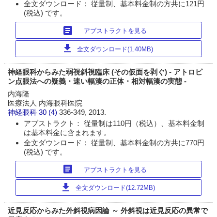
全文ダウンロード： 従量制、基本料金制の方共に121円
(税込) です。
article
アブストラクトを見る
download
全文ダウンロード(1.40MB)
神経眼科からみた弱視斜視臨床 (その仮面を剥ぐ) - アトロピ
ン点眼法への疑義・速い輻湊の正体・相対輻湊の実態 -
内海隆
医療法人 内海眼科医院
神経眼科
30 (4)
336-349, 2013.
アブストラクト： 従量制は110円（税込）、基本料金制
は基本料金に含まれます。
全文ダウンロード： 従量制、基本料金制の方共に770円
(税込) です。
article
アブストラクトを見る
download
全文ダウンロード(12.72MB)
近見反応からみた外斜視病因論 ～ 外斜視は近見反応の異常で