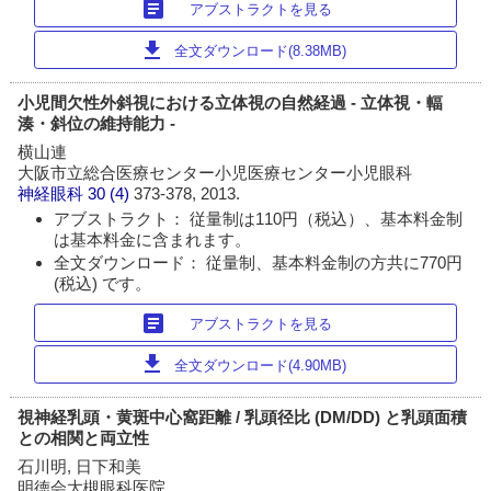
article
アブストラクトを見る
download
全文ダウンロード(8.38MB)
小児間欠性外斜視における立体視の自然経過 - 立体視・輻
湊・斜位の維持能力 -
横山連
大阪市立総合医療センター小児医療センター小児眼科
神経眼科
30 (4)
373-378, 2013.
アブストラクト： 従量制は110円（税込）、基本料金制
は基本料金に含まれます。
全文ダウンロード： 従量制、基本料金制の方共に770円
(税込) です。
article
アブストラクトを見る
download
全文ダウンロード(4.90MB)
視神経乳頭・黄斑中心窩距離 / 乳頭径比 (DM/DD) と乳頭面積
との相関と両立性
石川明, 日下和美
明徳会大槻眼科医院