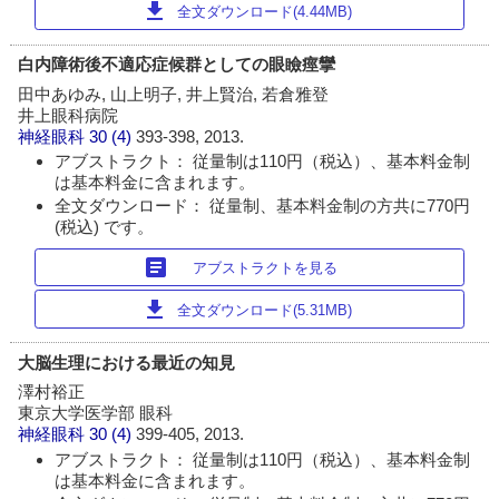
download
全文ダウンロード(4.44MB)
白内障術後不適応症候群としての眼瞼痙攣
田中あゆみ, 山上明子, 井上賢治, 若倉雅登
井上眼科病院
神経眼科
30 (4)
393-398, 2013.
アブストラクト： 従量制は110円（税込）、基本料金制
は基本料金に含まれます。
全文ダウンロード： 従量制、基本料金制の方共に770円
(税込) です。
article
アブストラクトを見る
download
全文ダウンロード(5.31MB)
大脳生理における最近の知見
澤村裕正
東京大学医学部 眼科
神経眼科
30 (4)
399-405, 2013.
アブストラクト： 従量制は110円（税込）、基本料金制
は基本料金に含まれます。