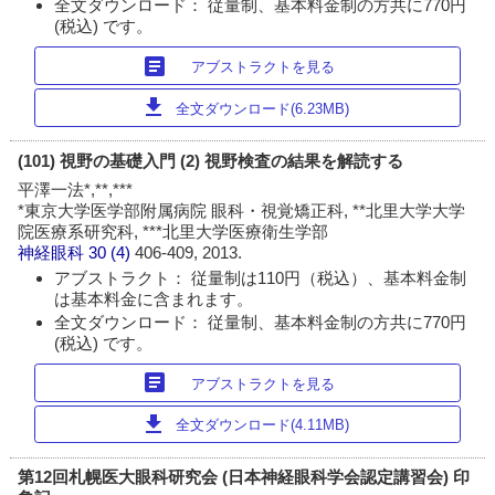
全文ダウンロード： 従量制、基本料金制の方共に770円
(税込) です。
article
アブストラクトを見る
download
全文ダウンロード(6.23MB)
(101) 視野の基礎入門 (2) 視野検査の結果を解読する
平澤一法*,**,***
*東京大学医学部附属病院 眼科・視覚矯正科, **北里大学大学
院医療系研究科, ***北里大学医療衛生学部
神経眼科
30 (4)
406-409, 2013.
アブストラクト： 従量制は110円（税込）、基本料金制
は基本料金に含まれます。
全文ダウンロード： 従量制、基本料金制の方共に770円
(税込) です。
article
アブストラクトを見る
download
全文ダウンロード(4.11MB)
第12回札幌医大眼科研究会 (日本神経眼科学会認定講習会) 印