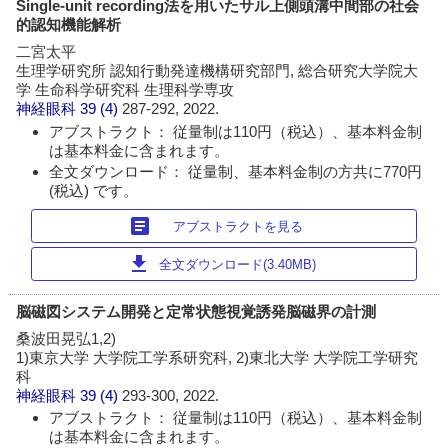
Single-unit recording法を用いたサル上側頭溝中間部の社会
的認知機能解析
二宮太平
生理学研究所 認知行動発達機構研究部門, 総合研究大学院大
学 生命科学研究科 生理科学専攻
神経眼科
39 (4)
287-292, 2022.
アブストラクト： 従量制は110円（税込）、基本料金制
は基本料金に含まれます。
全文ダウンロード： 従量制、基本料金制の方共に770円
(税込) です。
article
アブストラクトを見る
download
全文ダウンロード(3.40MB)
脳磁図システム開発と定常状態視覚誘発脳磁界の計測
桑波田晃弘1,2)
1)東京大学 大学院工学系研究科, 2)東北大学 大学院工学研究
科
神経眼科
39 (4)
293-300, 2022.
アブストラクト： 従量制は110円（税込）、基本料金制
は基本料金に含まれます。