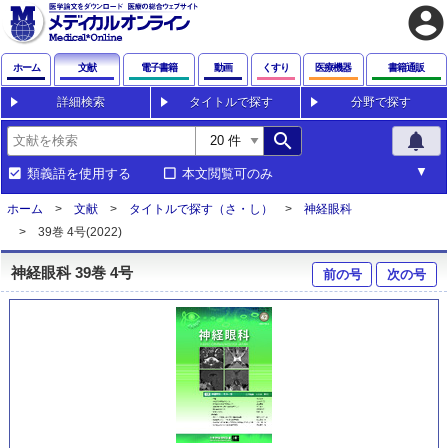
account_circle
ホーム
文献
電子書籍
動画
くすり
医療機器
書籍通販
詳細検索
タイトルで探す
分野で探す
search
notifications
類義語を使用する
本文閲覧可のみ
ホーム
文献
タイトルで探す（さ・し）
神経眼科
39巻 4号(2022)
神経眼科 39巻 4号
前の号
次の号