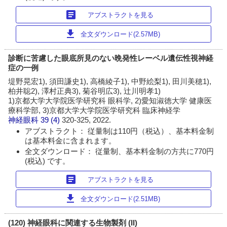
article
アブストラクトを見る
download
全文ダウンロード(2.57MB)
診断に苦慮した眼底所見のない晩発性レーベル遺伝性視神経
症の一例
堤野晃宏1), 須田謙史1), 高橋綾子1), 中野絵梨1), 田川美穂1),
柏井聡2), 澤村正典3), 菊谷明広3), 辻川明孝1)
1)京都大学大学院医学研究科 眼科学, 2)愛知淑徳大学 健康医
療科学部, 3)京都大学大学院医学研究科 臨床神経学
神経眼科
39 (4)
320-325, 2022.
アブストラクト： 従量制は110円（税込）、基本料金制
は基本料金に含まれます。
全文ダウンロード： 従量制、基本料金制の方共に770円
(税込) です。
article
アブストラクトを見る
download
全文ダウンロード(2.51MB)
(120) 神経眼科に関連する生物製剤 (II)