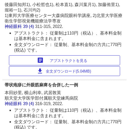
後藤田知邦1), 小松哲也1), 松本直1), 森川葉月1), 加藤侑里1),
堀裕一1), 石川均2)
1)東邦大学医療センター大森病院眼科学講座, 2)北里大学医療
衛生学部視覚機能療法学専攻
神経眼科
39 (4)
311-315, 2022.
アブストラクト： 従量制は110円（税込）、基本料金制
は基本料金に含まれます。
全文ダウンロード： 従量制、基本料金制の方共に770円
(税込) です。
article
アブストラクトを見る
download
全文ダウンロード(5.04MB)
帯状疱疹に外眼筋麻痺を合併した一例
本田紗里, 横山利幸, 武居敦英
順天堂大学医学部付属順天堂練馬病院
神経眼科
39 (4)
316-319, 2022.
アブストラクト： 従量制は110円（税込）、基本料金制
は基本料金に含まれます。
全文ダウンロード： 従量制、基本料金制の方共に770円
(税込) です。