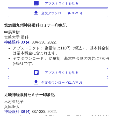
article
アブストラクトを見る
download
全文ダウンロード(6.96MB)
第29回九州神経眼科セミナー印象記
中馬秀樹
宮崎大学 眼科
神経眼科
39 (4)
334-336, 2022.
アブストラクト： 従量制は110円（税込）、基本料金制
は基本料金に含まれます。
全文ダウンロード： 従量制、基本料金制の方共に770円
(税込) です。
article
アブストラクトを見る
download
全文ダウンロード(1.77MB)
近畿神経眼科セミナー印象記
木村亜紀子
兵庫医大
神経眼科
39 (4)
337-339, 2022.