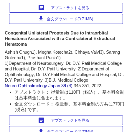
article
アブストラクトを見る
download
全文ダウンロード(0.71MB)
Congenital Unilateral Proptosis Due to Intraorbital
Hematoma Associated with a Contralateral Extradural
Hematoma
Ashish Chugh1), Megha Kotecha2), Chhaya Valvi3), Sarang
Gotecha1), Prashant Punia1)
1)Department of Neurosurgery, Dr. D.Y. Patil Medical College
and Hospital, Dr. D.Y. Patil University, 2)Department of
Ophthalmology, Dr. D.Y.Patil Medical College and Hospital, Dr.
D.Y. Patil University, 3)B.J. Medical College
Neuro-Ophthalmology Japan
39 (4)
345-351, 2022.
アブストラクト： 従量制は110円（税込）、基本料金制
は基本料金に含まれます。
全文ダウンロード： 従量制、基本料金制の方共に770円
(税込) です。
article
アブストラクトを見る
download
全文ダウンロード(2.22MB)