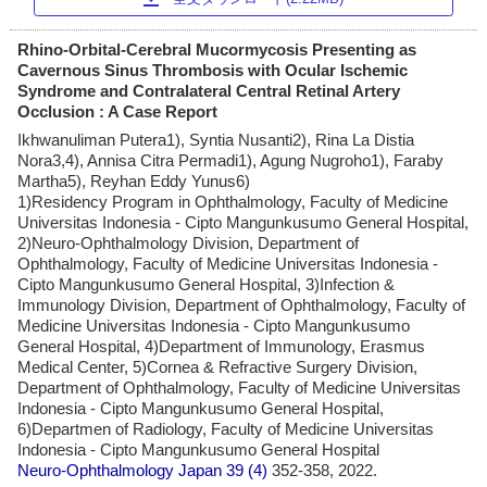
Rhino-Orbital-Cerebral Mucormycosis Presenting as
Cavernous Sinus Thrombosis with Ocular Ischemic
Syndrome and Contralateral Central Retinal Artery
Occlusion : A Case Report
Ikhwanuliman Putera1), Syntia Nusanti2), Rina La Distia
Nora3,4), Annisa Citra Permadi1), Agung Nugroho1), Faraby
Martha5), Reyhan Eddy Yunus6)
1)Residency Program in Ophthalmology, Faculty of Medicine
Universitas Indonesia - Cipto Mangunkusumo General Hospital,
2)Neuro-Ophthalmology Division, Department of
Ophthalmology, Faculty of Medicine Universitas Indonesia -
Cipto Mangunkusumo General Hospital, 3)Infection &
Immunology Division, Department of Ophthalmology, Faculty of
Medicine Universitas Indonesia - Cipto Mangunkusumo
General Hospital, 4)Department of Immunology, Erasmus
Medical Center, 5)Cornea & Refractive Surgery Division,
Department of Ophthalmology, Faculty of Medicine Universitas
Indonesia - Cipto Mangunkusumo General Hospital,
6)Departmen of Radiology, Faculty of Medicine Universitas
Indonesia - Cipto Mangunkusumo General Hospital
Neuro-Ophthalmology Japan
39 (4)
352-358, 2022.