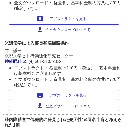
全文ダウンロード： 従量制、基本料金制の方共に770円
(税込) です。
article
アブストラクトを見る
download
全文ダウンロード(3.08MB)
光遺伝学による霊長類脳回路操作
井上謙一
京都大学ヒト行動進化研究センター
神経眼科
39 (4)
301-310, 2022.
アブストラクト： 従量制は110円（税込）、基本料金制
は基本料金に含まれます。
全文ダウンロード： 従量制、基本料金制の方共に770円
(税込) です。
article
アブストラクトを見る
download
全文ダウンロード(3.30MB)
緑内障精査で偶発的に発見された先天性1/4同名半盲と考えら
れた1例