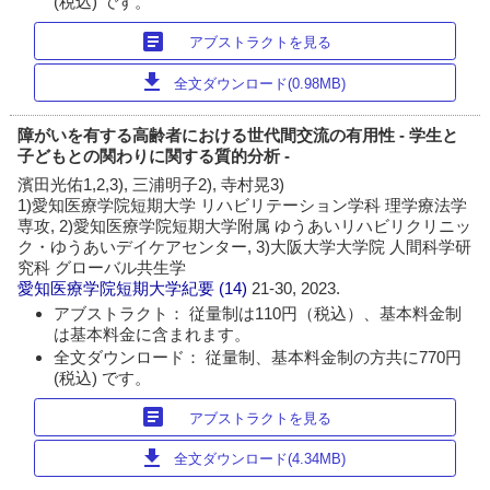
(税込) です。
article
アブストラクトを見る
download
全文ダウンロード(0.98MB)
障がいを有する高齢者における世代間交流の有用性 - 学生と
子どもとの関わりに関する質的分析 -
濱田光佑1,2,3), 三浦明子2), 寺村晃3)
1)愛知医療学院短期大学 リハビリテーション学科 理学療法学
専攻, 2)愛知医療学院短期大学附属 ゆうあいリハビリクリニッ
ク・ゆうあいデイケアセンター, 3)大阪大学大学院 人間科学研
究科 グローバル共生学
愛知医療学院短期大学紀要
(14)
21-30, 2023.
アブストラクト： 従量制は110円（税込）、基本料金制
は基本料金に含まれます。
全文ダウンロード： 従量制、基本料金制の方共に770円
(税込) です。
article
アブストラクトを見る
download
全文ダウンロード(4.34MB)