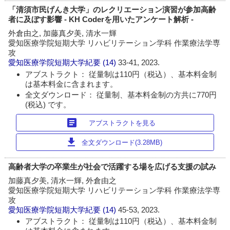
「清須市民げんき大学」のレクリエーション演習が参加高齢
者に及ぼす影響 - KH Coderを用いたアンケート解析 -
外倉由之, 加藤真夕美, 清水一輝
愛知医療学院短期大学 リハビリテーション学科 作業療法学専
攻
愛知医療学院短期大学紀要
(14)
33-41, 2023.
アブストラクト： 従量制は110円（税込）、基本料金制
は基本料金に含まれます。
全文ダウンロード： 従量制、基本料金制の方共に770円
(税込) です。
article
アブストラクトを見る
download
全文ダウンロード(3.28MB)
高齢者大学の卒業生が社会で活躍する場を広げる支援の試み
加藤真夕美, 清水一輝, 外倉由之
愛知医療学院短期大学 リハビリテーション学科 作業療法学専
攻
愛知医療学院短期大学紀要
(14)
45-53, 2023.
アブストラクト： 従量制は110円（税込）、基本料金制