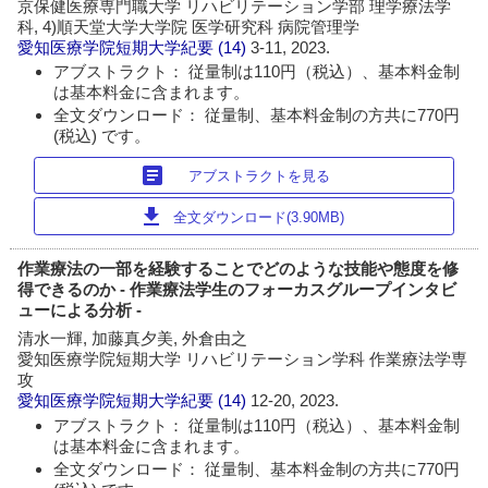
京保健医療専門職大学 リハビリテーション学部 理学療法学
科, 4)順天堂大学大学院 医学研究科 病院管理学
愛知医療学院短期大学紀要
(14)
3-11, 2023.
アブストラクト： 従量制は110円（税込）、基本料金制
は基本料金に含まれます。
全文ダウンロード： 従量制、基本料金制の方共に770円
(税込) です。
article
アブストラクトを見る
download
全文ダウンロード(3.90MB)
作業療法の一部を経験することでどのような技能や態度を修
得できるのか - 作業療法学生のフォーカスグループインタビ
ューによる分析 -
清水一輝, 加藤真夕美, 外倉由之
愛知医療学院短期大学 リハビリテーション学科 作業療法学専
攻
愛知医療学院短期大学紀要
(14)
12-20, 2023.
アブストラクト： 従量制は110円（税込）、基本料金制
は基本料金に含まれます。
全文ダウンロード： 従量制、基本料金制の方共に770円