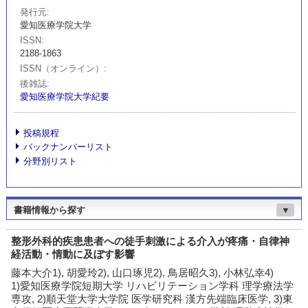
発行元
愛知医療学院大学
ISSN
2188-1863
ISSN（オンライン）
後雑誌
愛知医療学院大学紀要
投稿規程
バックナンバーリスト
分野別リスト
書籍情報から探す
▼
整形外科的疾患患者への徒手刺激による介入が疼痛・自律神
経活動・情動に及ぼす影響
藤本大介1), 胡愛玲2), 山口琢児2), 鳥居昭久3), 小林弘幸4)
1)愛知医療学院短期大学 リハビリテーション学科 理学療法学
専攻, 2)順天堂大学大学院 医学研究科 漢方先端臨床医学, 3)東