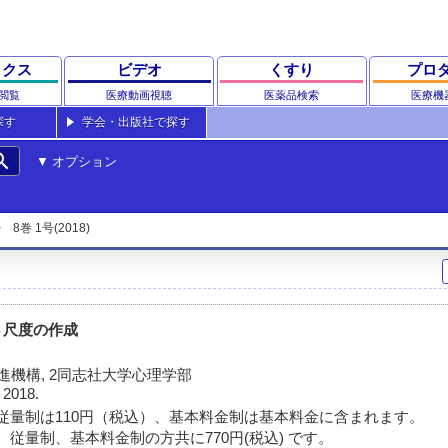
ックス
ビデオ
くすり
プロ
閲覧
医療動画視聴
医薬品検索
医療機
探す
学会・出版社で探す
rch
オプション
8巻 1号(2018)
さ尺度の作成
進機構, 2同志社大学心理学部
 2018.
従量制は110円（税込）、基本料金制は基本料金に含まれます。
 従量制、基本料金制の方共に770円(税込) です。