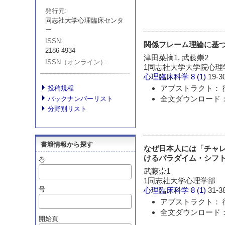
発行元
同志社大学心理臨床センタ
ー
ISSN
関係フレーム理論に基
2186-4934
津田菜摘1, 武藤崇2
ISSN（オンライン）
1同志社大学大学院心理
心理臨床科学
8 (1)
19-3
アブストラクト： 
投稿規程
全文ダウンロード：
バックナンバーリスト
分野別リスト
書籍情報から探す
なぜ日本人には「チャレ
けるパラダイム・シフト
巻
武藤崇1
1同志社大学心理学部
号
心理臨床科学
8 (1)
31-3
アブストラクト： 
全文ダウンロード：
開始頁