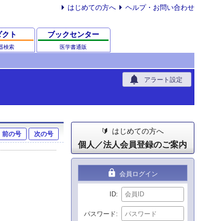
はじめての方へ
ヘルプ・お問い合わせ
ダクト
ブックセンター
器検索
医学書通販
notifications
アラート設定
はじめての方へ
前の号
次の号
個人／法人会員登録のご案内
lock
会員ログイン
ID
パスワード