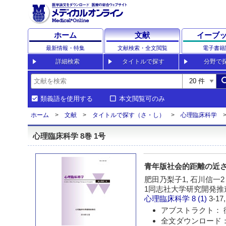
ホーム
文献
イーブ
最新情報・特集
文献検索・全文閲覧
電子書籍
詳細検索
タイトルで探す
分野で
sea
類義語を使用する
本文閲覧可のみ
ホーム
文献
タイトルで探す（さ・し）
心理臨床科学
心理臨床科学 8巻 1号
青年版社会的距離の近
肥田乃梨子1, 石川信一2
1同志社大学研究開発推
心理臨床科学
8 (1)
3-17,
アブストラクト： 
全文ダウンロード：