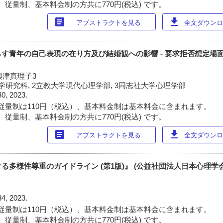
 従量制、基本料金制の方共に770円(税込) です。
article
download
アブストラクトを見る
全文ダウンロー
す青年の自己表現の在り方及び結婚観への影響 - 要求拒否想定場
 興津真理子3
研究科, 2立教大学現代心理学部, 3同志社大学心理学部
30, 2023.
従量制は110円（税込）、基本料金制は基本料金に含まれます。
 従量制、基本料金制の方共に770円(税込) です。
article
download
アブストラクトを見る
全文ダウンロー
多様性尊重のガイドライン (第1版)』 (公益社団法人日本心理学会, 2
34, 2023.
従量制は110円（税込）、基本料金制は基本料金に含まれます。
 従量制、基本料金制の方共に770円(税込) です。