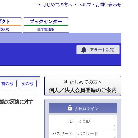
はじめての方へ
ヘルプ・お問い合わせ
ダクト
ブックセンター
器検索
医学書通販
notifications
アラート設定
はじめての方へ
前の号
次の号
個人／法人会員登録のご案内
機能の変換に対す
lock
会員ログイン
ID
パスワード