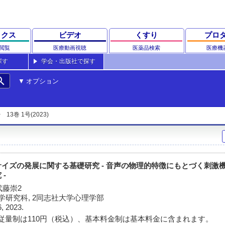
ックス
ビデオ
くすり
プロ
閲覧
医療動画視聴
医薬品検索
医療機
探す
学会・出版社で探す
rch
オプション
13巻 1号(2023)
イズの発展に関する基礎研究 - 音声の物理的特徴にもとづく刺激
-
武藤崇2
学研究科, 2同志社大学心理学部
6, 2023.
従量制は110円（税込）、基本料金制は基本料金に含まれます。