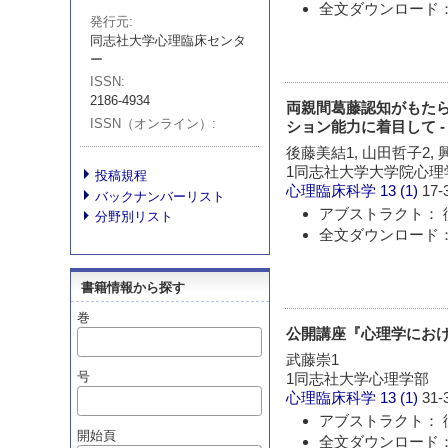
全文ダウンロード：
発行元
同志社大学心理臨床センタ
ー
ISSN
2186-4934
両親間葛藤認知がもたら
ISSN（オンライン）
ション能力に着目して -
後藤美結1, 山田哲子2,
1同志社大学大学院心理学
投稿規程
心理臨床科学
13 (1)
17-
バックナンバーリスト
アブストラクト： 
分野別リスト
全文ダウンロード：
書籍情報から探す
巻
公開講座『心理学における
武藤崇1
号
1同志社大学心理学部
心理臨床科学
13 (1)
31-
アブストラクト： 
開始頁
全文ダウンロード：