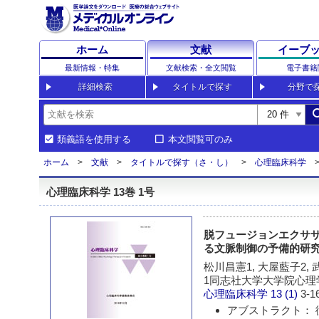
ホーム
文献
イーブ
最新情報・特集
文献検索・全文閲覧
電子書籍
詳細検索
タイトルで探す
分野で
sea
類義語を使用する
本文閲覧可のみ
ホーム
文献
タイトルで探す（さ・し）
心理臨床科学
心理臨床科学 13巻 1号
脱フュージョンエクササ
る文脈制御の予備的研究 
松川昌憲1, 大屋藍子2, 
1同志社大学大学院心理
心理臨床科学
13 (1)
3-1
アブストラクト： 