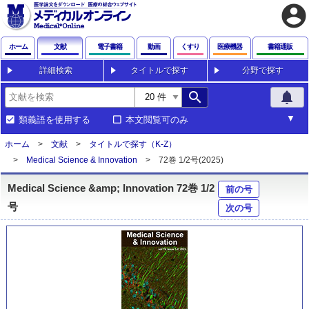
account_circle
ホーム
文献
電子書籍
動画
くすり
医療機器
書籍通販
詳細検索
タイトルで探す
分野で探す
search
notifications
類義語を使用する
本文閲覧可のみ
ホーム
文献
タイトルで探す（K-Z）
Medical Science & Innovation
72巻 1/2号(2025)
Medical Science &amp; Innovation 72巻 1/2
前の号
号
次の号