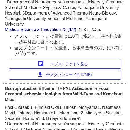
1Department of Neurosurgery, Yamaguchi University Graduate
School of Medicine, 2Epilepsy Center, Yamaguchi University
Hospital, 3Department of Advanced Thermo-Neuro-Biology,
Yamaguchi University School of Medicine, Yamaguchi
University
Medical Science & Innovation
72 (1/2)
21-31, 2025.
アブストラクト： 従量制は110円（税込）、基本料金制
は基本料金に含まれます。
全文ダウンロード： 従量制、基本料金制の方共に770円
(税込) です。
article
アブストラクトを見る
download
全文ダウンロード(4.37MB)
Neuroprotective Effect of TRPA1 Activation in Focal
Cerebral Ischemia : Insights from Wild-Type and Knockout
Mice
Koki Okazaki1, Fumiaki Oka1, Hiroshi Moriyama1, Naomasa
Mori1, Takuma Nishimoto1, Takao Inoue2, Michiyasu Suzuki1,
Sadahiro Nomura1,3, Hideyuki Ishihara1
1Department of Neurosurgery, Yamaguchi University Graduate
School of Medicine, 2Department of Advanced Thermo-Neuro-