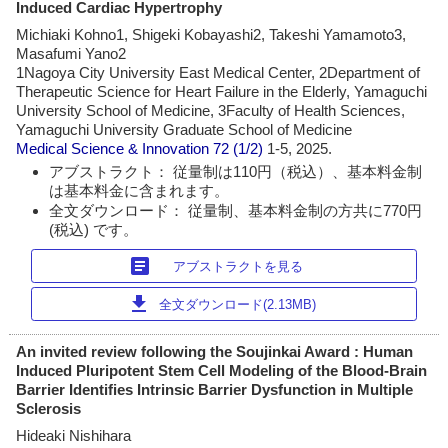
Induced Cardiac Hypertrophy
Michiaki Kohno1, Shigeki Kobayashi2, Takeshi Yamamoto3,
Masafumi Yano2
1Nagoya City University East Medical Center, 2Department of
Therapeutic Science for Heart Failure in the Elderly, Yamaguchi
University School of Medicine, 3Faculty of Health Sciences,
Yamaguchi University Graduate School of Medicine
Medical Science & Innovation
72 (1/2)
1-5, 2025.
アブストラクト： 従量制は110円（税込）、基本料金制
は基本料金に含まれます。
全文ダウンロード： 従量制、基本料金制の方共に770円
(税込) です。
article
アブストラクトを見る
download
全文ダウンロード(2.13MB)
An invited review following the Soujinkai Award : Human
Induced Pluripotent Stem Cell Modeling of the Blood-Brain
Barrier Identifies Intrinsic Barrier Dysfunction in Multiple
Sclerosis
Hideaki Nishihara