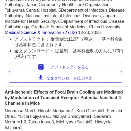
Pathology, Japan Community Health care Organization
Tokuyama Central Hospital, 5Department of Infectious Disease
Pathology, National Institute of Infectious Diseases, Japan
Institute for Health Security, 6Department of Infectious Disease
Pathobiology, Graduate School of Medicine, Chiba University
Medical Science & Innovation
72 (1/2)
13-20, 2025.
アブストラクト： 従量制は110円（税込）、基本料金制
は基本料金に含まれます。
全文ダウンロード： 従量制、基本料金制の方共に770円
(税込) です。
article
アブストラクトを見る
download
全文ダウンロード(3.34MB)
Anti-ischemic Effects of Focal Brain Cooling are Mediated
by Modulation of Transient Receptor Potential Vanilloid 4
Channels in Mice
Naomasa Mori1, Hiroshi Moriyama1, Koki Okazaki1, Fumiaki
Oka1, Yuichi Fujiyama1, Mizuya Shinoyama1, Sadahiro
Nomura1,2, Takao Inoue3, Michiyasu Suzuki3, Hideyuki
Ishihara1