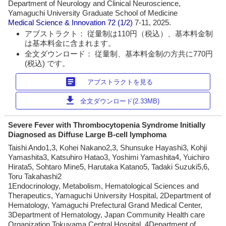
Department of Neurology and Clinical Neuroscience,
Yamaguchi University Graduate School of Medicine
Medical Science & Innovation
72 (1/2)
7-11, 2025.
アブストラクト： 従量制は110円（税込）、基本料金制
は基本料金に含まれます。
全文ダウンロード： 従量制、基本料金制の方共に770円
(税込) です。
article
アブストラクトを見る
download
全文ダウンロード(2.33MB)
Severe Fever with Thrombocytopenia Syndrome Initially
Diagnosed as Diffuse Large B-cell lymphoma
Taishi Ando1,3, Kohei Nakano2,3, Shunsuke Hayashi3, Kohji
Yamashita3, Katsuhiro Hatao3, Yoshimi Yamashita4, Yuichiro
Hirata5, Sohtaro Mine5, Harutaka Katano5, Tadaki Suzuki5,6,
Toru Takahashi2
1Endocrinology, Metabolism, Hematological Sciences and
Therapeutics, Yamaguchi University Hospital, 2Department of
Hematology, Yamaguchi Prefectural Grand Medical Center,
3Department of Hematology, Japan Community Health care
Organization Tokuyama Central Hospital, 4Department of