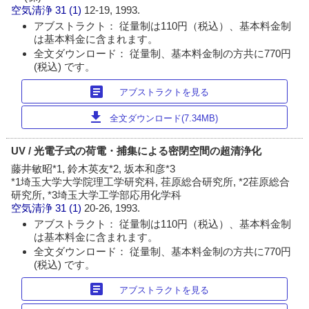
空気清浄
31 (1)
12-19, 1993.
アブストラクト： 従量制は110円（税込）、基本料金制
は基本料金に含まれます。
全文ダウンロード： 従量制、基本料金制の方共に770円
(税込) です。
article
アブストラクトを見る
download
全文ダウンロード(7.34MB)
UV / 光電子式の荷電・捕集による密閉空間の超清浄化
藤井敏昭*1, 鈴木英友*2, 坂本和彦*3
*1埼玉大学大学院理工学研究科, 荏原総合研究所, *2荏原総合
研究所, *3埼玉大学工学部応用化学科
空気清浄
31 (1)
20-26, 1993.
アブストラクト： 従量制は110円（税込）、基本料金制
は基本料金に含まれます。
全文ダウンロード： 従量制、基本料金制の方共に770円
(税込) です。
article
アブストラクトを見る