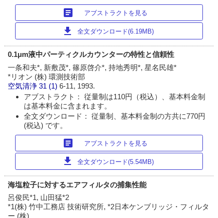
article
アブストラクトを見る
download
全文ダウンロード(6.19MB)
0.1μm液中パーティクルカウンターの特性と信頼性
一条和夫*, 新敷茂*, 篠原啓介*, 持地秀明*, 星名民雄*
*リオン (株) 環測技術部
空気清浄
31 (1)
6-11, 1993.
アブストラクト： 従量制は110円（税込）、基本料金制
は基本料金に含まれます。
全文ダウンロード： 従量制、基本料金制の方共に770円
(税込) です。
article
アブストラクトを見る
download
全文ダウンロード(5.54MB)
海塩粒子に対するエアフィルタの捕集性能
呂俊民*1, 山田猛*2
*1(株) 竹中工務店 技術研究所, *2日本ケンブリッジ・フィルタ
ー (株)