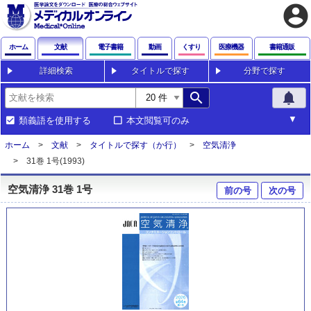
account_circle
ホーム
文献
電子書籍
動画
くすり
医療機器
書籍通販
詳細検索
タイトルで探す
分野で探す
search
notifications
類義語を使用する
本文閲覧可のみ
ホーム
文献
タイトルで探す（か行）
空気清浄
31巻 1号(1993)
空気清浄 31巻 1号
前の号
次の号