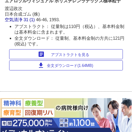
エアロゾルヴィジュアル ポリスチレンラテックス標準粒子
渡辺政次
日本合成ゴム (株)
空気清浄
31 (1)
46-46, 1993.
アブストラクト： 従量制は110円（税込）、基本料金制
は基本料金に含まれます。
全文ダウンロード： 従量制、基本料金制の方共に121円
(税込) です。
article
アブストラクトを見る
download
全文ダウンロード(1.64MB)