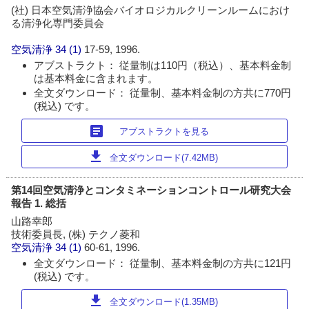
(社) 日本空気清浄協会バイオロジカルクリーンルームにおけ
る清浄化専門委員会
空気清浄
34 (1)
17-59, 1996.
アブストラクト： 従量制は110円（税込）、基本料金制
は基本料金に含まれます。
全文ダウンロード： 従量制、基本料金制の方共に770円
(税込) です。
article
アブストラクトを見る
download
全文ダウンロード(7.42MB)
第14回空気清浄とコンタミネーションコントロール研究大会
報告 1. 総括
山路幸郎
技術委員長, (株) テクノ菱和
空気清浄
34 (1)
60-61, 1996.
全文ダウンロード： 従量制、基本料金制の方共に121円
(税込) です。
download
全文ダウンロード(1.35MB)