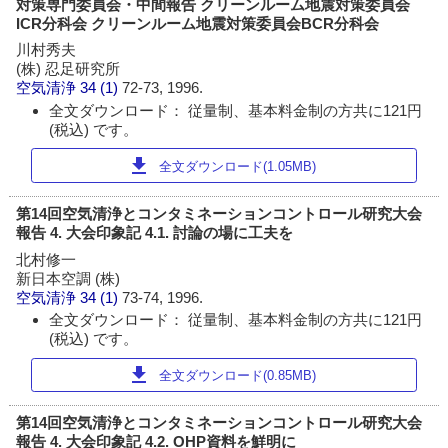
対策専門委員会・中間報告 クリーンルーム地震対策委員会
ICR分科会 クリーンルーム地震対策委員会BCR分科会
川村秀夫
(株) 忍足研究所
空気清浄
34 (1)
72-73, 1996.
全文ダウンロード： 従量制、基本料金制の方共に121円
(税込) です。
download
全文ダウンロード(1.05MB)
第14回空気清浄とコンタミネーションコントロール研究大会
報告 4. 大会印象記 4.1. 討論の場に工夫を
北村修一
新日本空調 (株)
空気清浄
34 (1)
73-74, 1996.
全文ダウンロード： 従量制、基本料金制の方共に121円
(税込) です。
download
全文ダウンロード(0.85MB)
第14回空気清浄とコンタミネーションコントロール研究大会
報告 4. 大会印象記 4.2. OHP資料を鮮明に