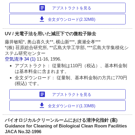
article
アブストラクトを見る
download
全文ダウンロード(2.32MB)
UV / 光電子法を用いた減圧下での微粒子除去
藤井敏昭*, 奥山喜久夫**, 横山新***, 廣瀬全孝***
*(株) 荏原総合研究所, **広島大学工学部, ***広島大学集積化シ
ステム研究センター
空気清浄
34 (1)
11-16, 1996.
アブストラクト： 従量制は110円（税込）、基本料金制
は基本料金に含まれます。
全文ダウンロード： 従量制、基本料金制の方共に770円
(税込) です。
article
アブストラクトを見る
download
全文ダウンロード(1.33MB)
バイオロジカルクリーンルームにおける清浄化指針 (案)
Guidance for Cleaning of Biological Clean Room Facilities
JACA No.32-1996