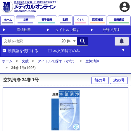
account_circle
ホーム
文献
電子書籍
動画
くすり
医療機器
書籍通販
詳細検索
タイトルで探す
分野で探す
search
notifications
類義語を使用する
本文閲覧可のみ
ホーム
文献
タイトルで探す（か行）
空気清浄
34巻 1号(1996)
空気清浄 34巻 1号
前の号
次の号