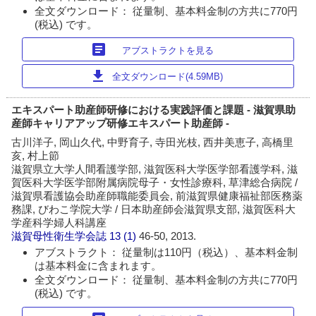
全文ダウンロード： 従量制、基本料金制の方共に770円
(税込) です。
article
アブストラクトを見る
download
全文ダウンロード(4.59MB)
エキスパート助産師研修における実践評価と課題 - 滋賀県助
産師キャリアアップ研修エキスパート助産師 -
古川洋子, 岡山久代, 中野育子, 寺田光枝, 西井美恵子, 高橋里
亥, 村上節
滋賀県立大学人間看護学部, 滋賀医科大学医学部看護学科, 滋
賀医科大学医学部附属病院母子・女性診療科, 草津総合病院 /
滋賀県看護協会助産師職能委員会, 前滋賀県健康福祉部医務薬
務課, びわこ学院大学 / 日本助産師会滋賀県支部, 滋賀医科大
学産科学婦人科講座
滋賀母性衛生学会誌
13 (1)
46-50, 2013.
アブストラクト： 従量制は110円（税込）、基本料金制
は基本料金に含まれます。
全文ダウンロード： 従量制、基本料金制の方共に770円
(税込) です。