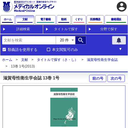
account_circle
ホーム
文献
電子書籍
動画
くすり
医療機器
書籍通販
詳細検索
タイトルで探す
分野で探す
search
notifications
類義語を使用する
本文閲覧可のみ
ホーム
文献
タイトルで探す（さ・し）
滋賀母性衛生学会誌
13巻 1号(2013)
滋賀母性衛生学会誌 13巻 1号
前の号
次の号