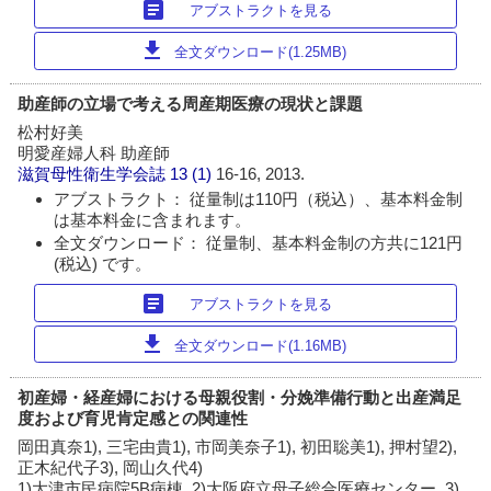
article
アブストラクトを見る
download
全文ダウンロード(1.25MB)
助産師の立場で考える周産期医療の現状と課題
松村好美
明愛産婦人科 助産師
滋賀母性衛生学会誌
13 (1)
16-16, 2013.
アブストラクト： 従量制は110円（税込）、基本料金制
は基本料金に含まれます。
全文ダウンロード： 従量制、基本料金制の方共に121円
(税込) です。
article
アブストラクトを見る
download
全文ダウンロード(1.16MB)
初産婦・経産婦における母親役割・分娩準備行動と出産満足
度および育児肯定感との関連性
岡田真奈1), 三宅由貴1), 市岡美奈子1), 初田聡美1), 押村望2),
正木紀代子3), 岡山久代4)
1)大津市民病院5B病棟, 2)大阪府立母子総合医療センター, 3)