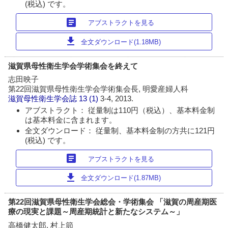
(税込) です。
article
アブストラクトを見る
download
全文ダウンロード(1.18MB)
滋賀県母性衛生学会学術集会を終えて
志田映子
第22回滋賀県母性衛生学会学術集会長, 明愛産婦人科
滋賀母性衛生学会誌
13 (1)
3-4, 2013.
アブストラクト： 従量制は110円（税込）、基本料金制
は基本料金に含まれます。
全文ダウンロード： 従量制、基本料金制の方共に121円
(税込) です。
article
アブストラクトを見る
download
全文ダウンロード(1.87MB)
第22回滋賀県母性衛生学会総会・学術集会 「滋賀の周産期医
療の現実と課題～周産期統計と新たなシステム～」
高橋健太郎, 村上節