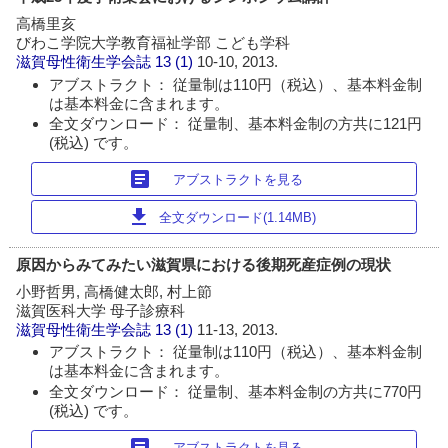
高橋里亥
びわこ学院大学教育福祉学部 こども学科
滋賀母性衛生学会誌
13 (1)
10-10, 2013.
アブストラクト： 従量制は110円（税込）、基本料金制
は基本料金に含まれます。
全文ダウンロード： 従量制、基本料金制の方共に121円
(税込) です。
article
アブストラクトを見る
download
全文ダウンロード(1.14MB)
原因からみてみたい滋賀県における後期死産症例の現状
小野哲男, 高橋健太郎, 村上節
滋賀医科大学 母子診療科
滋賀母性衛生学会誌
13 (1)
11-13, 2013.
アブストラクト： 従量制は110円（税込）、基本料金制
は基本料金に含まれます。
全文ダウンロード： 従量制、基本料金制の方共に770円
(税込) です。
article
アブストラクトを見る