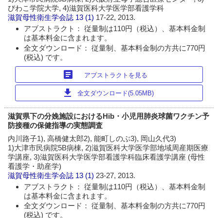
びわこ学院大学, 4)滋賀医科大学医学部看護学科
滋賀母性衛生学会誌
13 (1)
17-22, 2013.
アブストラクト： 従量制は110円（税込）、基本料金制
は基本料金に含まれます。
全文ダウンロード： 従量制、基本料金制の方共に770円
(税込) です。
article
アブストラクトを見る
download
全文ダウンロード(5.05MB)
滋賀県下の分娩施設におけるHib・小児用肺炎球菌ワクチン予
防接種の保健指導の実態調査
内川路子1), 高橋健太郎2), 能町しのぶ3), 岡山久代3)
1)大津市民病院5B病棟, 2)滋賀医科大学医学部地域周産期医療
学講座, 3)滋賀医科大学医学部看護学科臨床看護学講座 (母性
看護学・助産学)
滋賀母性衛生学会誌
13 (1)
23-27, 2013.
アブストラクト： 従量制は110円（税込）、基本料金制
は基本料金に含まれます。
全文ダウンロード： 従量制、基本料金制の方共に770円
(税込) です。