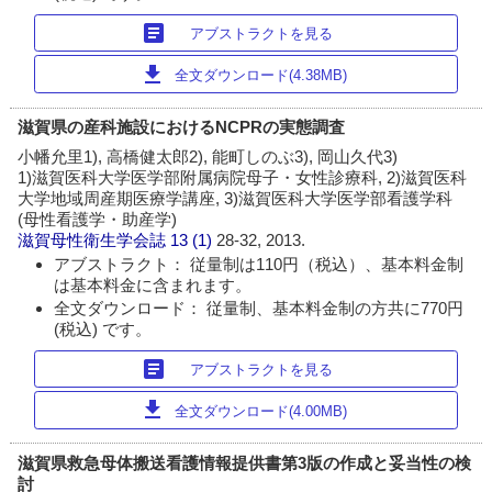
article
アブストラクトを見る
download
全文ダウンロード(4.38MB)
滋賀県の産科施設におけるNCPRの実態調査
小幡允里1), 高橋健太郎2), 能町しのぶ3), 岡山久代3)
1)滋賀医科大学医学部附属病院母子・女性診療科, 2)滋賀医科
大学地域周産期医療学講座, 3)滋賀医科大学医学部看護学科
(母性看護学・助産学)
滋賀母性衛生学会誌
13 (1)
28-32, 2013.
アブストラクト： 従量制は110円（税込）、基本料金制
は基本料金に含まれます。
全文ダウンロード： 従量制、基本料金制の方共に770円
(税込) です。
article
アブストラクトを見る
download
全文ダウンロード(4.00MB)
滋賀県救急母体搬送看護情報提供書第3版の作成と妥当性の検
討