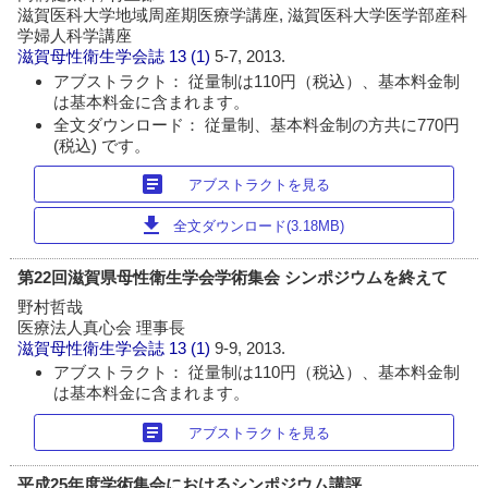
滋賀医科大学地域周産期医療学講座, 滋賀医科大学医学部産科
学婦人科学講座
滋賀母性衛生学会誌
13 (1)
5-7, 2013.
アブストラクト： 従量制は110円（税込）、基本料金制
は基本料金に含まれます。
全文ダウンロード： 従量制、基本料金制の方共に770円
(税込) です。
article
アブストラクトを見る
download
全文ダウンロード(3.18MB)
第22回滋賀県母性衛生学会学術集会 シンポジウムを終えて
野村哲哉
医療法人真心会 理事長
滋賀母性衛生学会誌
13 (1)
9-9, 2013.
アブストラクト： 従量制は110円（税込）、基本料金制
は基本料金に含まれます。
article
アブストラクトを見る
平成25年度学術集会におけるシンポジウム講評