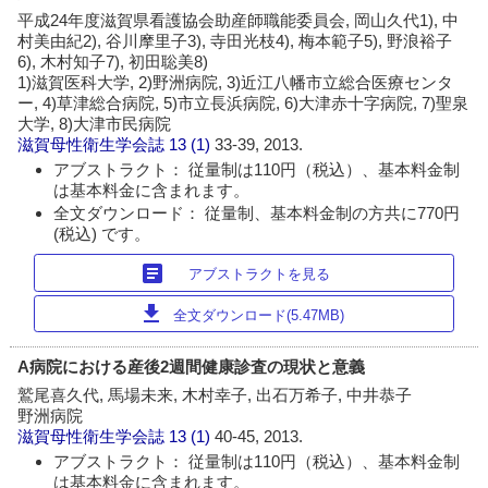
平成24年度滋賀県看護協会助産師職能委員会, 岡山久代1), 中
村美由紀2), 谷川摩里子3), 寺田光枝4), 梅本範子5), 野浪裕子
6), 木村知子7), 初田聡美8)
1)滋賀医科大学, 2)野洲病院, 3)近江八幡市立総合医療センタ
ー, 4)草津総合病院, 5)市立長浜病院, 6)大津赤十字病院, 7)聖泉
大学, 8)大津市民病院
滋賀母性衛生学会誌
13 (1)
33-39, 2013.
アブストラクト： 従量制は110円（税込）、基本料金制
は基本料金に含まれます。
全文ダウンロード： 従量制、基本料金制の方共に770円
(税込) です。
article
アブストラクトを見る
download
全文ダウンロード(5.47MB)
A病院における産後2週間健康診査の現状と意義
鷲尾喜久代, 馬場未来, 木村幸子, 出石万希子, 中井恭子
野洲病院
滋賀母性衛生学会誌
13 (1)
40-45, 2013.
アブストラクト： 従量制は110円（税込）、基本料金制
は基本料金に含まれます。