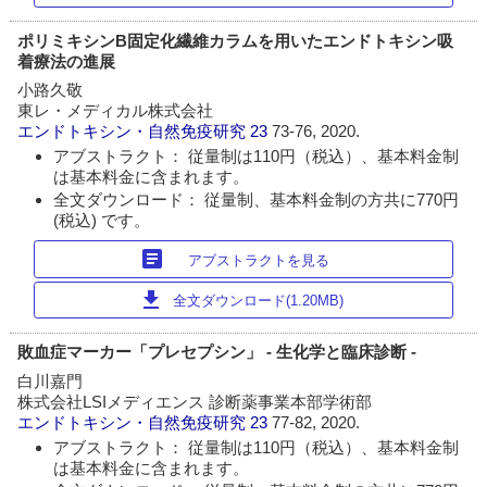
ポリミキシンB固定化繊維カラムを用いたエンドトキシン吸
着療法の進展
小路久敬
東レ・メディカル株式会社
エンドトキシン・自然免疫研究
23
73-76, 2020.
アブストラクト： 従量制は110円（税込）、基本料金制
は基本料金に含まれます。
全文ダウンロード： 従量制、基本料金制の方共に770円
(税込) です。
article
アブストラクトを見る
download
全文ダウンロード(1.20MB)
敗血症マーカー「プレセプシン」 - 生化学と臨床診断 -
白川嘉門
株式会社LSIメディエンス 診断薬事業本部学術部
エンドトキシン・自然免疫研究
23
77-82, 2020.
アブストラクト： 従量制は110円（税込）、基本料金制
は基本料金に含まれます。