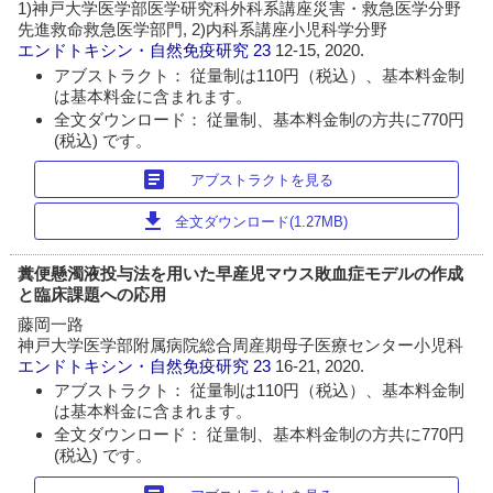
1)神戸大学医学部医学研究科外科系講座災害・救急医学分野
先進救命救急医学部門, 2)内科系講座小児科学分野
エンドトキシン・自然免疫研究
23
12-15, 2020.
アブストラクト： 従量制は110円（税込）、基本料金制
は基本料金に含まれます。
全文ダウンロード： 従量制、基本料金制の方共に770円
(税込) です。
article
アブストラクトを見る
download
全文ダウンロード(1.27MB)
糞便懸濁液投与法を用いた早産児マウス敗血症モデルの作成
と臨床課題への応用
藤岡一路
神戸大学医学部附属病院総合周産期母子医療センター小児科
エンドトキシン・自然免疫研究
23
16-21, 2020.
アブストラクト： 従量制は110円（税込）、基本料金制
は基本料金に含まれます。
全文ダウンロード： 従量制、基本料金制の方共に770円
(税込) です。