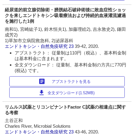
経尿道的前立腺切除術・膀胱結石破砕術後に敗血症性ショッ
クを来しエンドトキシン吸着療法および持続的血液灌流濾過
を施行した1例
南和1), 宮崎紘子1), 鈴木恒夫1), 加藤理絵2), 吉永敦史2), 鎌田
成芳2)
1)草加市立病院救急科, 2)泌尿器科
エンドトキシン・自然免疫研究
23
39-42, 2020.
アブストラクト： 従量制は110円（税込）、基本料金制
は基本料金に含まれます。
全文ダウンロード： 従量制、基本料金制の方共に770円
(税込) です。
article
アブストラクトを見る
download
全文ダウンロード(1.52MB)
リムルス試薬とリコンビナントFactor C試薬の相違点に関す
る考察
土谷正和
Charles River, Microbial Solutions
エンドトキシン・自然免疫研究
23
43-46, 2020.