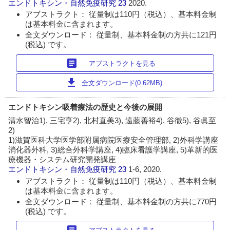
エンドトキシン・自然免疫研究
23
2020.
アブストラクト： 従量制は110円（税込）、基本料金制
は基本料金に含まれます。
全文ダウンロード： 従量制、基本料金制の方共に121円
(税込) です。
article
アブストラクトを見る
download
全文ダウンロード(0.62MB)
エンドトキシン吸着療法の歴史と今後の展開
清水智治1), 三宅亨2), 北村直美3), 遠藤善裕4), 谷徹5), 谷眞至
2)
1)滋賀医科大学医学部附属病院医療安全管理部, 2)外科学講座
消化器外科, 3)総合外科学講座, 4)臨床看護学講座, 5)革新的医
療機器・システム研究開発講座
エンドトキシン・自然免疫研究
23
1-6, 2020.
アブストラクト： 従量制は110円（税込）、基本料金制
は基本料金に含まれます。
全文ダウンロード： 従量制、基本料金制の方共に770円
(税込) です。
article