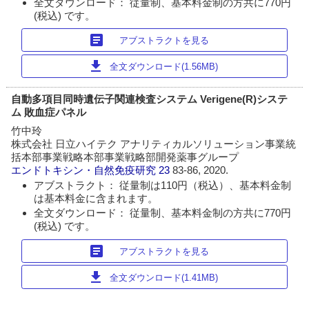
全文ダウンロード： 従量制、基本料金制の方共に770円
(税込) です。
article
アブストラクトを見る
download
全文ダウンロード(1.56MB)
自動多項目同時遺伝子関連検査システム Verigene(R)システ
ム 敗血症パネル
竹中玲
株式会社 日立ハイテク アナリティカルソリューション事業統
括本部事業戦略本部事業戦略部開発薬事グループ
エンドトキシン・自然免疫研究
23
83-86, 2020.
アブストラクト： 従量制は110円（税込）、基本料金制
は基本料金に含まれます。
全文ダウンロード： 従量制、基本料金制の方共に770円
(税込) です。
article
アブストラクトを見る
download
全文ダウンロード(1.41MB)