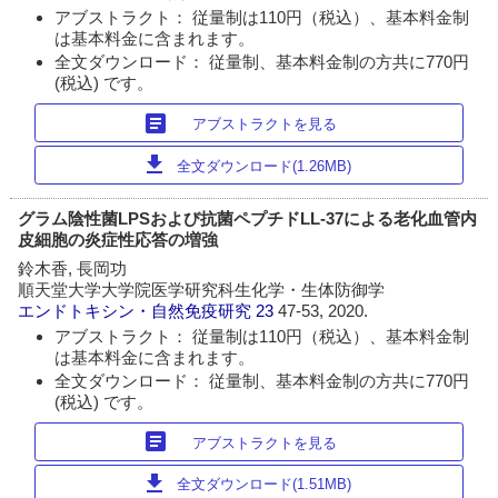
アブストラクト： 従量制は110円（税込）、基本料金制
は基本料金に含まれます。
全文ダウンロード： 従量制、基本料金制の方共に770円
(税込) です。
article
アブストラクトを見る
download
全文ダウンロード(1.26MB)
グラム陰性菌LPSおよび抗菌ペプチドLL-37による老化血管内
皮細胞の炎症性応答の増強
鈴木香, 長岡功
順天堂大学大学院医学研究科生化学・生体防御学
エンドトキシン・自然免疫研究
23
47-53, 2020.
アブストラクト： 従量制は110円（税込）、基本料金制
は基本料金に含まれます。
全文ダウンロード： 従量制、基本料金制の方共に770円
(税込) です。
article
アブストラクトを見る
download
全文ダウンロード(1.51MB)