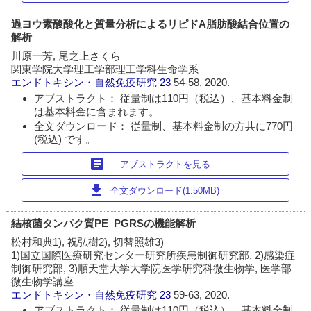
過ヨウ素酸酸化と質量分析によるリピドA脂肪酸結合位置の
解析
川原一芳, 尾之上さくら
関東学院大学理工学部理工学科生命学系
エンドトキシン・自然免疫研究
23
54-58, 2020.
アブストラクト： 従量制は110円（税込）、基本料金制
は基本料金に含まれます。
全文ダウンロード： 従量制、基本料金制の方共に770円
(税込) です。
article
アブストラクトを見る
download
全文ダウンロード(1.50MB)
結核菌タンパク質PE_PGRSの機能解析
松村和典1), 祝弘樹2), 切替照雄3)
1)国立国際医療研究センター研究所疾患制御研究部, 2)感染症
制御研究部, 3)順天堂大学大学院医学研究科微生物学, 医学部
微生物学講座
エンドトキシン・自然免疫研究
23
59-63, 2020.
アブストラクト： 従量制は110円（税込）、基本料金制