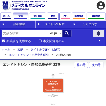
account_circle
ホーム
文献
電子書籍
動画
くすり
医療機器
書籍通販
詳細検索
タイトルで探す
分野で探す
search
notifications
類義語を使用する
本文閲覧可のみ
ホーム
文献
タイトルで探す（あ行）
エンドトキシン・自然免疫研究
23巻(2020)
エンドトキシン・自然免疫研究 23巻
前の号
次の号