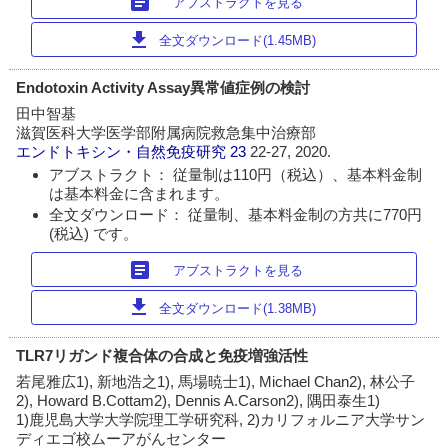
article
アブストラクトを見る
download
全文ダウンロード(1.45MB)
Endotoxin Activity Assay異常値症例の検討
田中智基
滋賀医科大学医学部附属病院救急集中治療部
エンドトキシン・自然免疫研究
23
22-27, 2020.
アブストラクト： 従量制は110円（税込）、基本料金制
は基本料金に含まれます。
全文ダウンロード： 従量制、基本料金制の方共に770円
(税込) です。
article
アブストラクトを見る
download
全文ダウンロード(1.38MB)
TLR7リガンド複合体の合成と免疫増強活性
若尾雅広1), 新地浩之1), 馬場暁士1), Michael Chan2), 林公子
2), Howard B.Cottam2), Dennis A.Carson2), 隅田泰生1)
1)鹿児島大学大学院理工学研究科, 2)カリフォルニア大学サン
ディエゴ校ムーアがんセンター