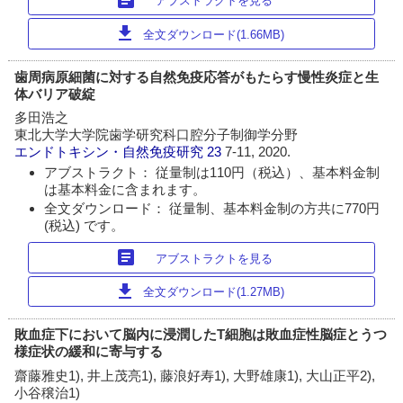
アブストラクトを見る
download
全文ダウンロード(1.66MB)
歯周病原細菌に対する自然免疫応答がもたらす慢性炎症と生
体バリア破綻
多田浩之
東北大学大学院歯学研究科口腔分子制御学分野
エンドトキシン・自然免疫研究
23
7-11, 2020.
アブストラクト： 従量制は110円（税込）、基本料金制
は基本料金に含まれます。
全文ダウンロード： 従量制、基本料金制の方共に770円
(税込) です。
article
アブストラクトを見る
download
全文ダウンロード(1.27MB)
敗血症下において脳内に浸潤したT細胞は敗血症性脳症とうつ
様症状の緩和に寄与する
齋藤雅史1), 井上茂亮1), 藤浪好寿1), 大野雄康1), 大山正平2),
小谷穣治1)