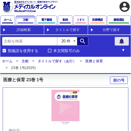
account_circle
ホーム
文献
電子書籍
動画
くすり
医療機器
書籍通販
詳細検索
タイトルで探す
分野で探す
search
notifications
類義語を使用する
本文閲覧可のみ
ホーム
文献
タイトルで探す（あ行）
医療と保育
23巻 1号(2025)
医療と保育 23巻 1号
前の号
発行元