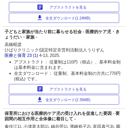
article
アブストラクトを見る
download
全文ダウンロード(1.24MB)
子どもと家族が当たり前に暮らせる社会 - 医療的ケア児・き
ょうだい・家族 -
高橋昭彦
ひばりクリニック/認定特定非営利活動法人うりずん
医療と保育
23 (1)
4-13, 2025.
アブストラクト： 従量制は110円（税込）、基本料金制
は基本料金に含まれます。
全文ダウンロード： 従量制、基本料金制の方共に770円
(税込) です。
article
アブストラクトを見る
download
全文ダウンロード(2.35MB)
保育所における医療的ケア児の受け入れを促進した要因 - 要
因間の相互作用と全体像に着目して -
秦佳江1), 小津草太郎1), 鍋谷照1), 濱崎裕子2), 富田真弓3), 園