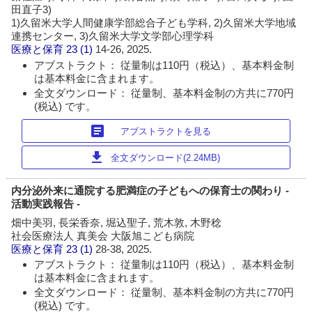
田直子3)
1)久留米大学人間健康学部総合子ども学科, 2)久留米大学地域
連携センター, 3)久留米大学文学部心理学科
医療と保育
23 (1)
14-26, 2025.
アブストラクト： 従量制は110円（税込）、基本料金制
は基本料金に含まれます。
全文ダウンロード： 従量制、基本料金制の方共に770円
(税込) です。
article
アブストラクトを見る
download
全文ダウンロード(2.24MB)
内分泌外来に通院する肥満症の子どもへの保育士の関わり -
活動実践報告 -
畑中美羽, 長栄香奈, 堀込聖子, 荒木敦, 木野稔
社会医療法人 真美会 大阪旭こども病院
医療と保育
23 (1)
28-38, 2025.
アブストラクト： 従量制は110円（税込）、基本料金制
は基本料金に含まれます。
全文ダウンロード： 従量制、基本料金制の方共に770円
(税込) です。