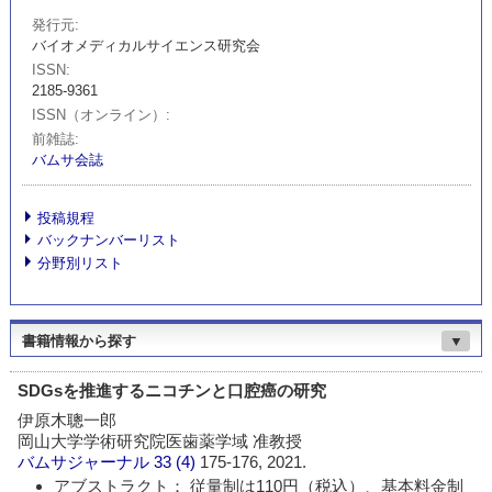
発行元
バイオメディカルサイエンス研究会
ISSN
2185-9361
ISSN（オンライン）
前雑誌
バムサ会誌
投稿規程
バックナンバーリスト
分野別リスト
書籍情報から探す
▼
SDGsを推進するニコチンと口腔癌の研究
伊原木聰一郎
岡山大学学術研究院医歯薬学域 准教授
バムサジャーナル
33 (4)
175-176, 2021.
アブストラクト： 従量制は110円（税込）、基本料金制