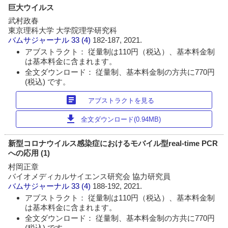
巨大ウイルス
武村政春
東京理科大学 大学院理学研究科
バムサジャーナル
33 (4)
182-187, 2021.
アブストラクト： 従量制は110円（税込）、基本料金制
は基本料金に含まれます。
全文ダウンロード： 従量制、基本料金制の方共に770円
(税込) です。
article
アブストラクトを見る
download
全文ダウンロード(0.94MB)
新型コロナウイルス感染症におけるモバイル型real-time PCR
への応用 (1)
村岡正章
バイオメディカルサイエンス研究会 協力研究員
バムサジャーナル
33 (4)
188-192, 2021.
アブストラクト： 従量制は110円（税込）、基本料金制
は基本料金に含まれます。
全文ダウンロード： 従量制、基本料金制の方共に770円
(税込) です。