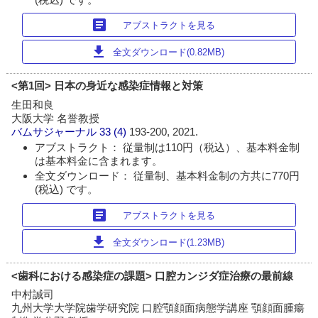
article
アブストラクトを見る
download
全文ダウンロード(0.82MB)
<第1回> 日本の身近な感染症情報と対策
生田和良
大阪大学 名誉教授
バムサジャーナル
33 (4)
193-200, 2021.
アブストラクト： 従量制は110円（税込）、基本料金制
は基本料金に含まれます。
全文ダウンロード： 従量制、基本料金制の方共に770円
(税込) です。
article
アブストラクトを見る
download
全文ダウンロード(1.23MB)
<歯科における感染症の課題> 口腔カンジダ症治療の最前線
中村誠司
九州大学大学院歯学研究院 口腔顎顔面病態学講座 顎顔面腫瘍