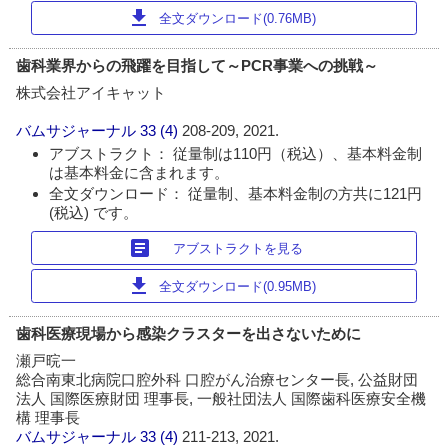
download
全文ダウンロード(0.76MB)
歯科業界からの飛躍を目指して～PCR事業への挑戦～
株式会社アイキャット
バムサジャーナル
33 (4)
208-209, 2021.
アブストラクト： 従量制は110円（税込）、基本料金制
は基本料金に含まれます。
全文ダウンロード： 従量制、基本料金制の方共に121円
(税込) です。
article
アブストラクトを見る
download
全文ダウンロード(0.95MB)
歯科医療現場から感染クラスターを出さないために
瀬戸晥一
総合南東北病院口腔外科 口腔がん治療センター長, 公益財団
法人 国際医療財団 理事長, 一般社団法人 国際歯科医療安全機
構 理事長
バムサジャーナル
33 (4)
211-213, 2021.