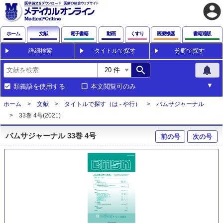
account_circle
ホーム
文献
電子書籍
動画
くすり
医療機器
書籍通販
詳細検索
タイトルで探す
分野で探す
search
notifications
類義語を使用する
本文閲覧可のみ
ホーム
文献
タイトルで探す（は - や行）
バムサジャーナル
33巻 4号(2021)
バムサジャーナル 33巻 4号
前の号
次の号