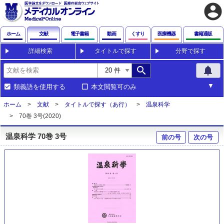
account_circle
ホーム
文献
電子書籍
動画
くすり
医療機器
書籍通販
詳細検索
タイトルで探す
分野で探す
search
notifications
類義語を使用する
本文閲覧可のみ
ホーム
文献
タイトルで探す（あ行）
温泉科学
70巻 3号(2020)
温泉科学 70巻 3号
前の号
次の号