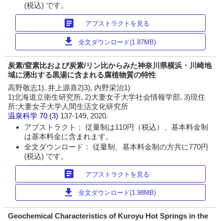
(税込) です。
article
アブストラクトを見る
download
全文ダウンロード(1.87MB)
炭素/窒素比および炭素/リン比からみた神奈川県横浜・川崎地
域に湧出する黒湯に含まれる腐植物質の特性
高野敬志1), 井上源喜2)3), 内野栄治1)
1)北海道立衛生研究所, 2)大妻女子大学社会情報学部, 3)現住
所:大妻女子大学人間生活文化研究所
温泉科学
70 (3)
137-149, 2020.
アブストラクト： 従量制は110円（税込）、基本料金制
は基本料金に含まれます。
全文ダウンロード： 従量制、基本料金制の方共に770円
(税込) です。
article
アブストラクトを見る
download
全文ダウンロード(1.98MB)
Geochemical Characteristics of Kuroyu Hot Springs in the