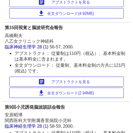
article
アブストラクトを見る
download
全文ダウンロード(4.92MB)
第15回視覚と脳波研究会報告
高橋剛夫
八乙女クリニック神経科
臨床神経生理学
28 (1)
56-57, 2000.
アブストラクト： 従量制は110円（税込）、基本料金制
は基本料金に含まれます。
全文ダウンロード： 従量制、基本料金制の方共に121円
(税込) です。
article
アブストラクトを見る
download
全文ダウンロード(2.94MB)
第9回小児誘発脳波談話会報告
安原昭博
関西医科大学附属香里病院小児科
臨床神経生理学
28 (1)
58-59, 2000.
アブストラクト： 従量制は110円（税込）、基本料金制