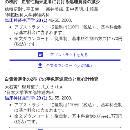
の検討 - 血管性痴呆患者における処理資源の減少 -
穂積昭則*, 平田幸一, 新井美緒, 田中秀明, 山崎薫
*獨協医科大学神経内科
臨床神経生理学
28 (1)
46-50, 2000.
アブストラクト： 従量制は110円（税込）、基本料金制
は基本料金に含まれます。
全文ダウンロード： 従量制、基本料金制の方共に770円
(税込) です。
article
アブストラクトを見る
download
全文ダウンロード(6.24MB)
白質希薄化の2型での事象関連電位と重心計検査
大石実*, 望月葉子, 志方えりさ
*日本大学医学部神経内科
臨床神経生理学
28 (1)
51-55, 2000.
アブストラクト： 従量制は110円（税込）、基本料金制
は基本料金に含まれます。
全文ダウンロード： 従量制、基本料金制の方共に770円
(税込) です。