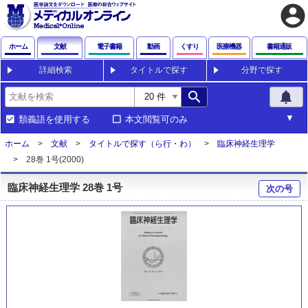
account_circle
ホーム
文献
電子書籍
動画
くすり
医療機器
書籍通販
詳細検索
タイトルで探す
分野で探す
search
notifications
類義語を使用する
本文閲覧可のみ
ホーム
文献
タイトルで探す（ら行・わ）
臨床神経生理学
28巻 1号(2000)
臨床神経生理学 28巻 1号
次の号