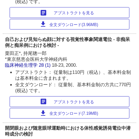
(税込) です。
article
アブストラクトを見る
download
全文ダウンロード(3.96MB)
自己および見知らぬ顔に対する視覚性事象関連電位 - 非痴呆
例と痴呆例における検討 -
栗田正*, 持尾聰一郎
*東京慈恵会医科大学神経内科
臨床神経生理学
28 (1)
18-23, 2000.
アブストラクト： 従量制は110円（税込）、基本料金制
は基本料金に含まれます。
全文ダウンロード： 従量制、基本料金制の方共に770円
(税込) です。
article
アブストラクトを見る
download
全文ダウンロード(7.19MB)
開閉眼および随意眼球運動時における体性感覚誘発電位中潜
時成分の検討