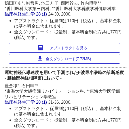
鴨田匡史*, 峠哲男, 池口方子, 西岡幹夫, 竹内博明**
*香川医科大学第三内科, **香川医科大学看護学科健康科学
臨床神経生理学
28 (1)
24-30, 2000.
アブストラクト： 従量制は110円（税込）、基本料金制
は基本料金に含まれます。
全文ダウンロード： 従量制、基本料金制の方共に770円
(税込) です。
article
アブストラクトを見る
download
全文ダウンロード(7.72MB)
運動神経伝導速度を用いて予測されたF波最小潜時の診断感度
- 腰仙部神経根障害において -
豊倉穣*, 石田暉**
*東海大学大磯病院リハビリテーション科, **東海大学医学部
リハビリテーション学教室
臨床神経生理学
28 (1)
31-36, 2000.
アブストラクト： 従量制は110円（税込）、基本料金制
は基本料金に含まれます。
全文ダウンロード： 従量制、基本料金制の方共に770円
(税込) です。