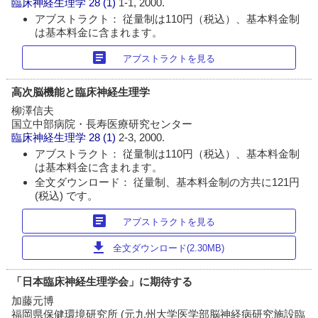
臨床神経生理学
28 (1)
1-1, 2000.
アブストラクト： 従量制は110円（税込）、基本料金制
は基本料金に含まれます。
article
アブストラクトを見る
高次脳機能と臨床神経生理学
柳澤信夫
国立中部病院・長寿医療研究センター
臨床神経生理学
28 (1)
2-3, 2000.
アブストラクト： 従量制は110円（税込）、基本料金制
は基本料金に含まれます。
全文ダウンロード： 従量制、基本料金制の方共に121円
(税込) です。
article
アブストラクトを見る
download
全文ダウンロード(2.30MB)
「日本臨床神経生理学会」に期待する
加藤元博
福岡県保健環境研究所 (元九州大学医学部脳神経病研究施設臨