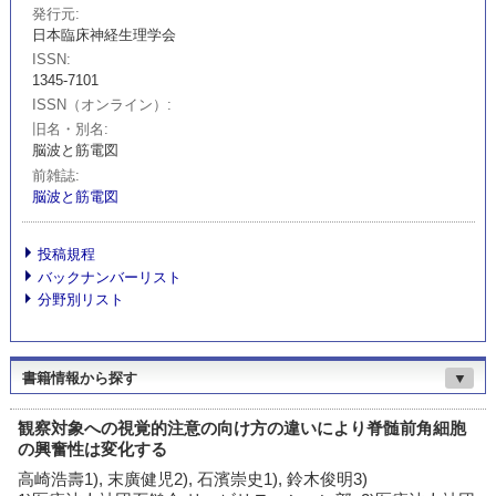
発行元
日本臨床神経生理学会
ISSN
1345-7101
ISSN（オンライン）
旧名・別名
脳波と筋電図
前雑誌
脳波と筋電図
投稿規程
バックナンバーリスト
分野別リスト
書籍情報から探す
▼
観察対象への視覚的注意の向け方の違いにより脊髄前角細胞
の興奮性は変化する
高崎浩壽1), 末廣健児2), 石濱崇史1), 鈴木俊明3)