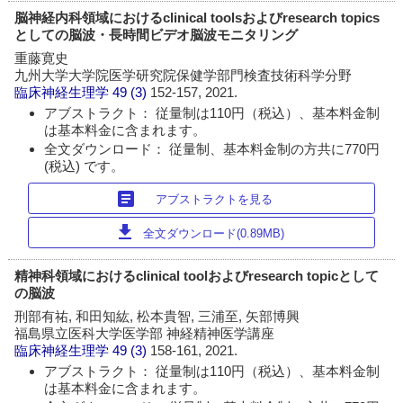
脳神経内科領域におけるclinical toolsおよびresearch topics
としての脳波・長時間ビデオ脳波モニタリング
重藤寛史
九州大学大学院医学研究院保健学部門検査技術科学分野
臨床神経生理学
49 (3)
152-157, 2021.
アブストラクト： 従量制は110円（税込）、基本料金制
は基本料金に含まれます。
全文ダウンロード： 従量制、基本料金制の方共に770円
(税込) です。
article
アブストラクトを見る
download
全文ダウンロード(0.89MB)
精神科領域におけるclinical toolおよびresearch topicとして
の脳波
刑部有祐, 和田知紘, 松本貴智, 三浦至, 矢部博興
福島県立医科大学医学部 神経精神医学講座
臨床神経生理学
49 (3)
158-161, 2021.
アブストラクト： 従量制は110円（税込）、基本料金制
は基本料金に含まれます。