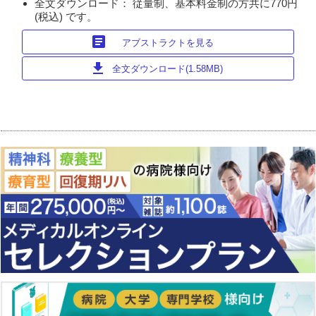
全文ダウンロード： 従量制、基本料金制の方共に770円
(税込) です。
article
アブストラクトを見る
download
全文ダウンロード(1.58MB)