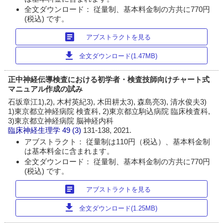
全文ダウンロード： 従量制、基本料金制の方共に770円
(税込) です。
article
アブストラクトを見る
download
全文ダウンロード(1.47MB)
正中神経伝導検査における初学者・検査技師向けチャート式
マニュアル作成の試み
石坂章江1),2), 木村英紀3), 木田耕太3), 森島亮3), 清水俊夫3)
1)東京都立神経病院 検査科, 2)東京都立駒込病院 臨床検査科,
3)東京都立神経病院 脳神経内科
臨床神経生理学
49 (3)
131-138, 2021.
アブストラクト： 従量制は110円（税込）、基本料金制
は基本料金に含まれます。
全文ダウンロード： 従量制、基本料金制の方共に770円
(税込) です。
article
アブストラクトを見る
download
全文ダウンロード(1.25MB)