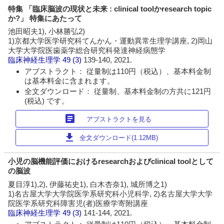
特集 「臨床脳波の現状と未来 : clinical toolかresearch topic
か?」 特集にあたって
池田昭夫1), 小林勝弘2)
1)京都大学医学研究科てんかん・運動異常生理学講座, 2)岡山
大学大学院医歯薬学総合研究科発達神経病態学
臨床神経生理学
49 (3)
139-140, 2021.
アブストラクト： 従量制は110円（税込）、基本料金制
は基本料金に含まれます。
全文ダウンロード： 従量制、基本料金制の方共に121円
(税込) です。
article
アブストラクトを見る
download
全文ダウンロード(1.12MB)
小児の脳機能評価におけるresearchおよびclinical toolとして
の脳波
夏目淳1),2), 伊藤祐史1), 白木杏奈1), 城所博之1)
1)名古屋大学大学院医学系研究科小児科学, 2)名古屋大学大学
院医学系研究科障害児(者)医療学寄附講座
臨床神経生理学
49 (3)
141-144, 2021.