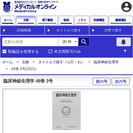
account_circle
ホーム
文献
電子書籍
動画
くすり
医療機器
書籍通販
詳細検索
タイトルで探す
分野で探す
search
notifications
類義語を使用する
本文閲覧可のみ
ホーム
文献
タイトルで探す（ら行・わ）
臨床神経生理学
49巻 3号(2021)
臨床神経生理学 49巻 3号
前の号
次の号