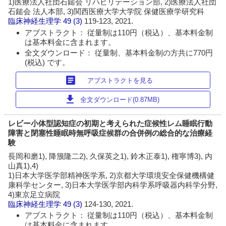
1)医療法人社団石鎚会 リハビリテーション部, 2)医療法人社団
石鎚会 法人本部, 3)関西医療大学大学院 保健医療学研究科
臨床神経生理学
49 (3)
119-123, 2021.
アブストラクト： 従量制は110円（税込）、基本料金制
は基本料金に含まれます。
全文ダウンロード： 従量制、基本料金制の方共に770円
(税込) です。
article
アブストラクトを見る
download
全文ダウンロード(0.87MB)
レビー小体型認知症の初期と考えられた症候性レム睡眠行動
障害と閉塞性睡眠時無呼吸症候群の合併例の総合的な治療経
験
長岡和磨1), 降籏隆二2), 久保英之1), 鈴木正泰1), 権寧博3), 内
山真1),4)
1)日本大学医学部精神医学系, 2)京都大学環境安全保健機構健
康科学センター, 3)日本大学医学部内科学系呼吸器内科学分野,
4)東京足立病院
臨床神経生理学
49 (3)
124-130, 2021.
アブストラクト： 従量制は110円（税込）、基本料金制
は基本料金に含まれます。