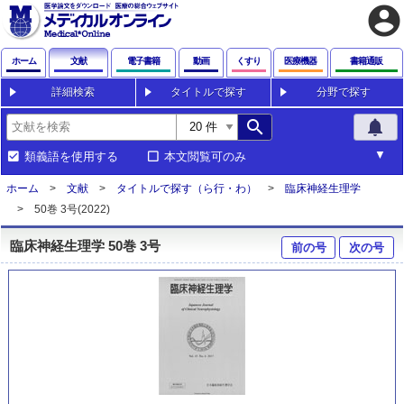
account_circle
ホーム
文献
電子書籍
動画
くすり
医療機器
書籍通販
詳細検索
タイトルで探す
分野で探す
search
notifications
類義語を使用する
本文閲覧可のみ
ホーム
文献
タイトルで探す（ら行・わ）
臨床神経生理学
50巻 3号(2022)
臨床神経生理学 50巻 3号
前の号
次の号