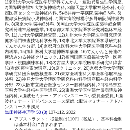
1)京都大学大学院医学研究科てんかん・運動異常生理学講座,
2)国際医療福祉大学脳神経内科, 3)順天堂大学脳神経外科, 4)京
都医療センター脳神経内科, 5)福井赤十字病院脳神経内科, 6)
聖隷浜松病院小児神経科, 7)国立病院機構宇多野病院脳神経内
科, 8)東京大学脳神経外科, 9)岡山大学大学院医歯薬学総合研
究科発達神経病態学, 10)京都大学大学院医学研究科臨床神経
学, 11)九州大学病院検査部, 12)九州大学大学院医学研究院保
健学部門検査技術科学分野, 13)東北大学大学院医学系研究科
てんかん学分野, 14)京都府立医科大学大学院医学研究科神経
内科学, 15)旭川医科大学精神医学講座, 16)てんかんと発達の
横浜みのる神経クリニック, 17)福岡国際医療福祉大学・医療
学部・視能訓練学科, 18)名古屋大学大学院医学系研究科障害
児(者)医療学寄附講座, 19)原クリニック, 20)京都大学大学院医
学研究科臨床病態検査学, 21)東京医科歯科大学医学部脳神経
外科, 22)神戸大学大学院医学研究科内科学講座脳神経内科学
分野, 23)大阪市立総合医療センター脳神経内科, 24)福島県立
医科大学神経精神医学講座, 25)東海大学医学部付属病院脳神
経内科, a脳波セミナー・アドバンスコース小委員会委員, b脳
波セミナー・アドバンスコース講師, c脳波セミナー・アドバ
ンスコース事務局
臨床神経生理学
50 (3)
107-112, 2022.
アブストラクト： 従量制は110円（税込）、基本料金制
は基本料金に含まれます。