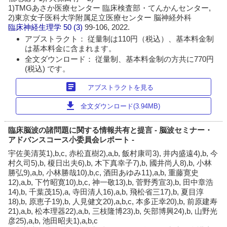
1)TMGあさか医療センター 臨床検査部・てんかんセンター,
2)東京女子医科大学附属足立医療センター 脳神経外科
臨床神経生理学
50 (3)
99-106, 2022.
アブストラクト： 従量制は110円（税込）、基本料金制
は基本料金に含まれます。
全文ダウンロード： 従量制、基本料金制の方共に770円
(税込) です。
article
アブストラクトを見る
download
全文ダウンロード(3.94MB)
臨床脳波の諸問題に関する情報共有と提言 - 脳波セミナー・
アドバンスコース小委員会レポート -
宇佐美清英1),b,c, 赤松直樹2),a,b, 飯村康司3), 井内盛遠4),b, 今
村久司5),b, 榎日出夫6),b, 木下真幸子7),b, 國井尚人8),b, 小林
勝弘9),a,b, 小林勝哉10),b,c, 酒田あゆみ11),a,b, 重藤寛史
12),a,b, 下竹昭寛10),b,c, 神一敬13),b, 菅野秀宣3),b, 田中章浩
14),b, 千葉茂15),a, 寺田清人16),a,b, 飛松省三17),b, 夏目淳
18),b, 原恵子19),b, 人見健文20),a,b,c, 本多正幸20),b, 前原建寿
21),a,b, 松本理器22),a,b, 三枝隆博23),b, 矢部博興24),b, 山野光
彦25),a,b, 池田昭夫1),a,b,c