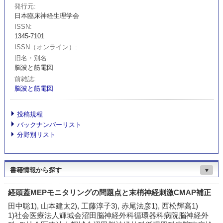
発行元
日本臨床神経生理学会
ISSN
1345-7101
ISSN（オンライン）
旧名・別名
脳波と筋電図
前雑誌
脳波と筋電図
投稿規程
バックナンバーリスト
分野別リスト
書籍情報から探す
▼
経頭蓋MEPモニタリングの問題点と末梢神経刺激CMAP補正
田中聡1), 山本建太2), 工藤淳子3), 赤尾法彦1), 西松輝高1)
1)社会医療法人輝城会沼田脳神経外科循環器科病院脳神経外