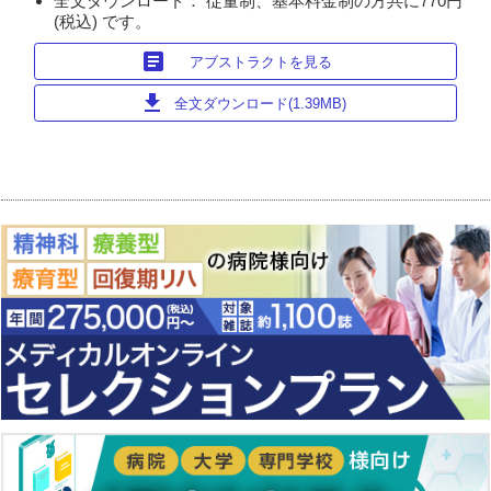
全文ダウンロード： 従量制、基本料金制の方共に770円
(税込) です。
article
アブストラクトを見る
download
全文ダウンロード(1.39MB)