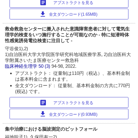
article
アブストラクトを見る
download
全文ダウンロード(1.65MB)
救命救急センターに搬入された意識障害患者に対して電気生
理学的検査をいつ施行することが可能なのか - 特に短潜時体
性感覚誘発電位検査に注目して -
守谷俊1),2)
1)自治医科大学大学院医学研究科地域医療学系, 2)自治医科大
学附属さいたま医療センター救急科
臨床神経生理学
50 (3)
94-98, 2022.
アブストラクト： 従量制は110円（税込）、基本料金制
は基本料金に含まれます。
全文ダウンロード： 従量制、基本料金制の方共に770円
(税込) です。
article
アブストラクトを見る
download
全文ダウンロード(0.93MB)
集中治療における脳波測定のピットフォール
福地聡子1), 久保田有一2)