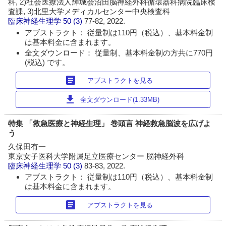
科, 2)社会医療法人輝城会沼田脳神経外科循環器科病院臨床検
査課, 3)北里大学メディカルセンター中央検査科
臨床神経生理学
50 (3)
77-82, 2022.
アブストラクト： 従量制は110円（税込）、基本料金制
は基本料金に含まれます。
全文ダウンロード： 従量制、基本料金制の方共に770円
(税込) です。
article
アブストラクトを見る
download
全文ダウンロード(1.33MB)
特集 「救急医療と神経生理」 巻頭言 神経救急脳波を広げよ
う
久保田有一
東京女子医科大学附属足立医療センター 脳神経外科
臨床神経生理学
50 (3)
83-83, 2022.
アブストラクト： 従量制は110円（税込）、基本料金制
は基本料金に含まれます。
article
アブストラクトを見る