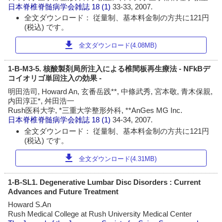
日本脊椎脊髄病学会雑誌
18 (1)
33-33, 2007.
全文ダウンロード： 従量制、基本料金制の方共に121円
(税込) です。
download
全文ダウンロード(4.08MB)
1-B-M3-5. 核酸製剤局所注入による椎間板再生療法 - NFkBデ
コイオリゴ単回注入の効果 -
明田浩司, Howard An, 玄番岳践**, 中條武秀, 宮本敬, 青木保親,
内田淳正*, 舛田浩一
Rush医科大学, *三重大学整形外科, **AnGes MG Inc.
日本脊椎脊髄病学会雑誌
18 (1)
34-34, 2007.
全文ダウンロード： 従量制、基本料金制の方共に121円
(税込) です。
download
全文ダウンロード(4.31MB)
1-B-SL1. Degenerative Lumbar Disc Disorders : Current
Advances and Future Treatment
Howard S.An
Rush Medical College at Rush University Medical Center