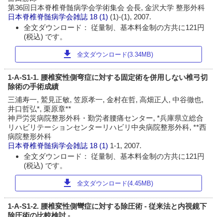
第36回日本脊椎脊髄病学会学術集会 会長, 金沢大学 整形外科
日本脊椎脊髄病学会雑誌
18 (1)
(1)-(1), 2007.
全文ダウンロード： 従量制、基本料金制の方共に121円
(税込) です。
download
全文ダウンロード(3.34MB)
1-A-S1-1. 腰椎変性側弯症に対する固定術を併用しない椎弓切
除術の手術成績
三浦寿一, 鷲見正敏, 笠原孝一, 金村在哲, 高畑正人, 中谷徹也,
井口哲弘*, 栗原章**
神戸労災病院整形外科・勤労者腰痛センター, *兵庫県立総合
リハビリテーションセンターリハビリ中央病院整形外科, **西
病院整形外科
日本脊椎脊髄病学会雑誌
18 (1)
1-1, 2007.
全文ダウンロード： 従量制、基本料金制の方共に121円
(税込) です。
download
全文ダウンロード(4.45MB)
1-A-S1-2. 腰椎変性側彎症に対する除圧術 - 従来法と内視鏡下
除圧術の比較検討 -