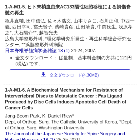
1-A-M1-5. ヒト末梢血由来AC133陽性細胞移植による損傷脊
髄の再生
亀井直輔, 田中信弘, 佐々木浩文, 山本りさこ, 石川正和, 中西一
義, 西田幸司, 當天賢子, 濱崎貴彦, 山田清貴, 中前稔生, 浅原孝
之*, 大石陽介**, 越智光夫
広島大学整形外科, *理化学研究所発生・再生科学総合研究セ
ンター, **浜脇整形外科病院
日本脊椎脊髄病学会雑誌
18 (1)
24-24, 2007.
全文ダウンロード： 従量制、基本料金制の方共に121円
(税込) です。
download
全文ダウンロード(4.36MB)
1-A-M1-6. A Biochemical Mechanism for Resistance of
Intervertebral Discs to Metastatic Cancer : Fas Ligand
Produced by Disc Cells Induces Apoptotic Cell Death of
Cancer Cells
Jong-Beom Park, K. Daniel Riew*
Dept, of Orthop. Surg, The Catholic University of Korea, *Dept.
of Orthop. Surg, Washington University
The Journal of the Japanese Society for Spine Surgery and
Related Research
18 (1)
25-25, 2007.