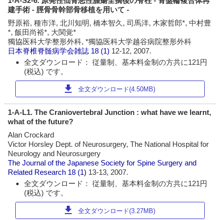
1-A-S2-6. 原発性仙骨悪性腫瘍全摘後の脊柱 - 骨盤輪複合体再
建手術 - 脛骨骨幹部骨移植を用いて -
野原裕, 種市洋, 北川知明, 橋本智久, 司馬洋, 木家哲郎*, 中村豊
*, 飯田尚裕*, 大関覚*
獨協医科大学整形外科, *獨協医科大学越谷病院整形外科
日本脊椎脊髄病学会雑誌
18 (1)
12-12, 2007.
全文ダウンロード： 従量制、基本料金制の方共に121円
(税込) です。
download
全文ダウンロード(4.50MB)
1-A-L1. The Craniovertebral Junction : what have we learnt,
what of the future?
Alan Crockard
Victor Horsley Dept. of Neurosurgery, The National Hospital for
Neurology and Neurosurgery
The Journal of the Japanese Society for Spine Surgery and
Related Research
18 (1)
13-13, 2007.
全文ダウンロード： 従量制、基本料金制の方共に121円
(税込) です。
download
全文ダウンロード(3.27MB)