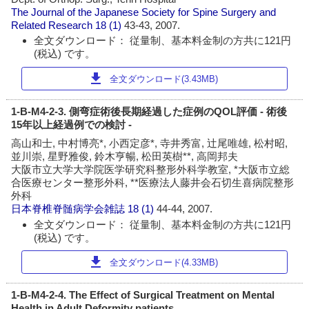
The Journal of the Japanese Society for Spine Surgery and
Related Research
18 (1)
43-43, 2007.
全文ダウンロード： 従量制、基本料金制の方共に121円
(税込) です。
download
全文ダウンロード(3.43MB)
1-B-M4-2-3. 側弯症術後長期経過した症例のQOL評価 - 術後
15年以上経過例での検討 -
高山和士, 中村博亮*, 小西定彦*, 寺井秀富, 辻尾唯雄, 松村昭,
並川崇, 星野雅俊, 鈴木亨暢, 松田英樹**, 高岡邦夫
大阪市立大学大学院医学研究科整形外科学教室, *大阪市立総
合医療センター整形外科, **医療法人藤井会石切生喜病院整形
外科
日本脊椎脊髄病学会雑誌
18 (1)
44-44, 2007.
全文ダウンロード： 従量制、基本料金制の方共に121円
(税込) です。
download
全文ダウンロード(4.33MB)
1-B-M4-2-4. The Effect of Surgical Treatment on Mental
Health in Adult Deformity patients.