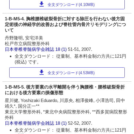
download
全文ダウンロード(4.10MB)
1-B-M5-4. 胸椎腰椎破裂骨折に対する除圧を行わない後方固
定術後の神経学的改善および脊柱管内骨片リモデリングにつ
いて
丹野隆明, 安宅洋美
松戸市立病院整形外科
日本脊椎脊髄病学会雑誌
18 (1)
51-51, 2007.
全文ダウンロード： 従量制、基本料金制の方共に121円
(税込) です。
download
全文ダウンロード(4.53MB)
1-B-M5-5. 後方要素の水平離開を伴う胸腰椎・腰椎破裂骨折
における後方要素の損傷形態
星川健, Yoshizaki Eduardo, 川原央, 相澤俊峰, 小澤浩司, 田中
靖久*, 国分正一**
東北大学整形外科, *東北中央病院整形外科, **西多賀病院整形
外科
日本脊椎脊髄病学会雑誌
18 (1)
52-52, 2007.
全文ダウンロード： 従量制、基本料金制の方共に121円