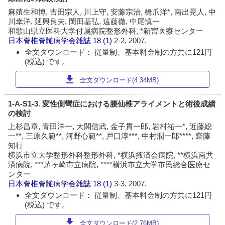
麻殖生和博, 吉田宗人, 川上守, 安藤宗治, 橋爪洋*, 南出晃人, 中
川幸洋, 延興良夫, 岡田基弘, 遠藤徹, 中尾慎一
和歌山県立医科大学付属病院整形外科, *新宮医療センター
日本脊椎脊髄病学会雑誌
18 (1)
2-2, 2007.
全文ダウンロード： 従量制、基本料金制の方共に121円
(税込) です。
download
全文ダウンロード(4.34MB)
1-A-S1-3. 変性側彎症における腰仙椎アライメントと術後成績
の検討
上杉昌章, 青田洋一, 大関信武, 金子貫一郎, 岩村祐一*, 近藤総
一**, 三原久範**, 河野心範**, 戸口淳***, 中村潤一郎****, 齋藤
知行
横浜市立大学整形外科整形外科, *横浜掖済会病院, **横浜南共
済病院, ***茅ヶ崎市立病院, ****横浜市立大学市民総合医療セ
ンター
日本脊椎脊髄病学会雑誌
18 (1)
3-3, 2007.
全文ダウンロード： 従量制、基本料金制の方共に121円
(税込) です。
download
全文ダウンロード(2.76MB)