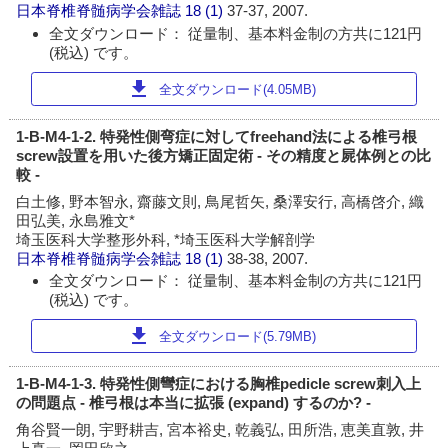
日本脊椎脊髄病学会雑誌
18 (1)
37-37, 2007.
全文ダウンロード： 従量制、基本料金制の方共に121円
(税込) です。
download
全文ダウンロード(4.05MB)
1-B-M4-1-2. 特発性側弯症に対してfreehand法による椎弓根
screw設置を用いた後方矯正固定術 - その精度と屍体例との比
較 -
白土修, 野本智永, 齋藤文則, 鳥尾哲矢, 桑澤安行, 高橋啓介, 織
田弘美, 永島雅文*
埼玉医科大学整形外科, *埼玉医科大学解剖学
日本脊椎脊髄病学会雑誌
18 (1)
38-38, 2007.
全文ダウンロード： 従量制、基本料金制の方共に121円
(税込) です。
download
全文ダウンロード(5.79MB)
1-B-M4-1-3. 特発性側彎症における胸椎pedicle screw刺入上
の問題点 - 椎弓根は本当に拡張 (expand) するのか? -
角谷賢一朗, 宇野耕吉, 宮本裕史, 乾義弘, 田所浩, 恵美直敦, 井