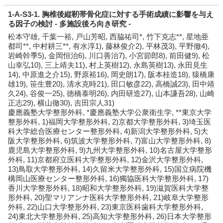
1-A-S3-1. 胸椎後縦靭帯骨化症に対する手術成績に影響を与え
る因子の検討 - 多施設後ろ向き研究 -
松本守雄, 千葉一裕, 戸山芳昭, 西脇祐司*, 竹下克志**, 星地亜
都司**, 中村耕三**, 有水淳1), 藤林俊介2), 平林茂3), 平野徹4),
岩崎幹季5), 金岡恒治6), 川口善治7), 小宮節郎8), 前田健9), 松
山幸弘10), 三上靖夫11), 村上英樹12), 永島英樹13), 永田見生
14), 中原進之介15), 野原裕16), 岡史朗17), 阪本桂造18), 猿橋康
雄19), 笹生豊20), 清水克時21), 田口敏彦22), 高橋誠23), 田中靖
久24), 谷俊一25), 徳橋泰明26), 内田研造27), 山本謙吾28), 山崎
正志29), 横山徹30), 吉田宗人31)
慶應義塾大学整形外科, *慶應義塾大学公衆衛生学, **東京大学
整形外科, 1)福岡大学整形外科, 2)京都大学整形外科, 3)埼玉医
科大学総合医療センター整形外科, 4)新潟大学整形外科, 5)大
阪大学整形外科, 6)筑波大学整形外科, 7)富山大学整形外科, 8)
鹿児島大学整形外科, 9)九州大学整形外科, 10)名古屋大学整形
外科, 11)京都府立医科大学整形外科, 12)金沢大学整形外科,
13)鳥取大学整形外科, 14)久留米大学整形外科, 15)国立病院機
構岡山医療センター整形外科, 16)獨協医科大学整形外科, 17)
香川大学整形外科, 18)昭和大学整形外科, 19)滋賀医科大学整
形外科, 20)聖マリアンナ医科大学整形外科, 21)岐阜大学整形
外科, 22)山口大学整形外科, 23)東京医科歯科大学整形外科,
24)東北大学整形外科, 25)高知大学整形外科, 26)日本大学整形