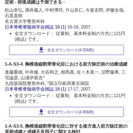
定術 - 術後成績は予測できる -
松山幸弘, 酒井義人, 中村博司, 片山良仁, 今釜史郎, 伊藤全哉,
石黒直樹
名古屋大学整形外科
日本脊椎脊髄病学会雑誌
18 (1)
16-16, 2007.
全文ダウンロード： 従量制、基本料金制の方共に121円
(税込) です。
download
全文ダウンロード(4.55MB)
1-A-S3-4. 胸椎後縦靭帯骨化症における前方除圧術の治療成績
進藤重雄, 中井修, 大谷和之, 相馬真, 佐々木真一, 沼野藤希, 三
宅論彦, 山浦伊裟吉*
九段坂病院整形外科, *国立印刷局東京病院
日本脊椎脊髄病学会雑誌
18 (1)
17-17, 2007.
全文ダウンロード： 従量制、基本料金制の方共に121円
(税込) です。
download
全文ダウンロード(4.95MB)
1-A-S3-5. 胸椎後縦靭帯骨化症に対する後方進入前方除圧術の
長期成績と成績不良因子に関する検討