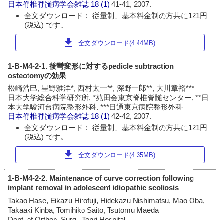
日本脊椎脊髄病学会雑誌
18 (1)
41-41, 2007.
全文ダウンロード： 従量制、基本料金制の方共に121円
(税込) です。
download
全文ダウンロード(4.44MB)
1-B-M4-2-1. 後彎変形に対するpedicle subtraction
osteotomyの効果
松崎浩巳, 星野雅洋*, 西村太一**, 深野一郎**, 大川章裕***
日本大学総合科学研究所, *苑田会東京脊椎脊髄センター, **日
本大学駿河台病院整形外科, ***日通東京病院整形外科
日本脊椎脊髄病学会雑誌
18 (1)
42-42, 2007.
全文ダウンロード： 従量制、基本料金制の方共に121円
(税込) です。
download
全文ダウンロード(4.35MB)
1-B-M4-2-2. Maintenance of curve correction following
implant removal in adolescent idiopathic scoliosis
Takao Hase, Eikazu Hirofuji, Hidekazu Nishimatsu, Mao Oba,
Takaaki Kinba, Tomihiko Saito, Tsutomu Maeda
Dept. of Orthop. Surg., Tenri Hospital