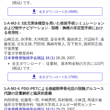
(税込) です。
download
全文ダウンロード(4.29MB)
1-A-M2-3. 3次元実体模型を用いた術前手術シミュレーション
および術中ナビゲーション - 頚椎・胸椎の非定型手術におけ
る有用性 -
山崎正志, 赤澤努, 大河昭彦, 染谷幸男, 藤由崇之, 川辺純子, 遠
藤友規, 古矢丈雄, 門田領, 萬納寺誓人, 宮下智大, 国府田正雄,
守屋秀繁
千葉大学整形外科
日本脊椎脊髄病学会雑誌
18 (1)
28-28, 2007.
全文ダウンロード： 従量制、基本料金制の方共に121円
(税込) です。
download
全文ダウンロード(5.17MB)
1-A-M2-4. FDG-PETによる後縦靱帯骨化症の頚髄グルコース
代謝の定量解析と臨床的意義
内田研造, 佐藤竜一郎, 中嶋秀明, 高村敬晴, 小林茂, 馬場久敏
福井大学整形外科, *福井大学高エネルギー研究センター
日本脊椎脊髄病学会雑誌
18 (1)
29-29, 2007.