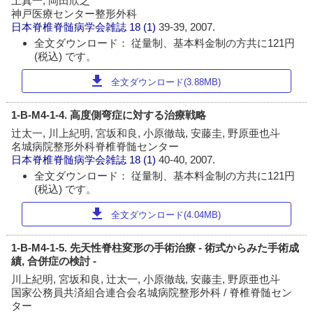
上真一, 岡田欣之
神戸医療センター整形外科
日本脊椎脊髄病学会雑誌
18 (1)
39-39, 2007.
全文ダウンロード： 従量制、基本料金制の方共に121円
(税込) です。
download
全文ダウンロード(3.88MB)
1-B-M4-1-4. 高度側弯症に対する治療戦略
辻太一, 川上紀明, 宮坂和良, 小原徹哉, 安藤圭, 野原亜也斗
名城病院整形外科脊椎脊髄センター
日本脊椎脊髄病学会雑誌
18 (1)
40-40, 2007.
全文ダウンロード： 従量制、基本料金制の方共に121円
(税込) です。
download
全文ダウンロード(4.04MB)
1-B-M4-1-5. 先天性脊柱変形の手術治療 - 術式からみた手術成
績, 合併症の検討 -
川上紀明, 宮坂和良, 辻太一, 小原徹哉, 安藤圭, 野原亜也斗
国家公務員共済組合連合会名城病院整形外科 / 脊椎脊髄セン
ター