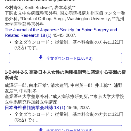
今村寿宏, Keith Bridwell*, 岩本幸英**
下関市立中央病院整形外科, 国立病院機構九州医療センター整
形外科, *Dept. of Orthop. Surg. , Washington University, **九州
大学医学部整形外科
The Journal of the Japanese Society for Spine Surgery and
Related Research
18 (1)
45-45, 2007.
全文ダウンロード： 従量制、基本料金制の方共に121円
(税込) です。
download
全文ダウンロード(2.65MB)
1-B-M4-2-5. 高齢日本人女性の胸腰椎側弯に関連する要因の横
断研究
成澤研一郎, 白木正孝*, 清水建詞, 中村英一郎, 井上聡**, 浦野
友彦**, 中村利孝
産業医科大学整形外科, *成人病診療研究所, **東京大学大学院
医学系研究科加齢医学講座
日本脊椎脊髄病学会雑誌
18 (1)
46-46, 2007.
全文ダウンロード： 従量制、基本料金制の方共に121円
(税込) です。
download
全文ダウンロード(4.33MB)