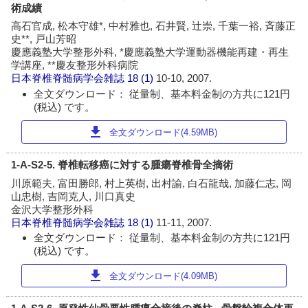
術成績
高石官成, 松本守雄*, 中村雅也, 石井賢, 辻崇, 千葉一裕, 斉藤正
史**, 戸山芳昭
慶應義塾大学整形外科, *慶應義塾大学運動器機能再建・再生
学講座, **慶友整形外科病院
日本脊椎脊髄病学会雑誌
18 (1)
10-10, 2007.
全文ダウンロード： 従量制、基本料金制の方共に121円
(税込) です。
download
全文ダウンロード(4.59MB)
1-A-S2-5. 脊椎転移癌に対する腫瘍脊椎骨全摘術
川原範夫, 富田勝郎, 村上英樹, 出村諭, 白石龍哉, 加藤仁志, 岡
山忠樹, 吉岡克人, 川口真史
金沢大学整形外科
日本脊椎脊髄病学会雑誌
18 (1)
11-11, 2007.
全文ダウンロード： 従量制、基本料金制の方共に121円
(税込) です。
download
全文ダウンロード(4.09MB)