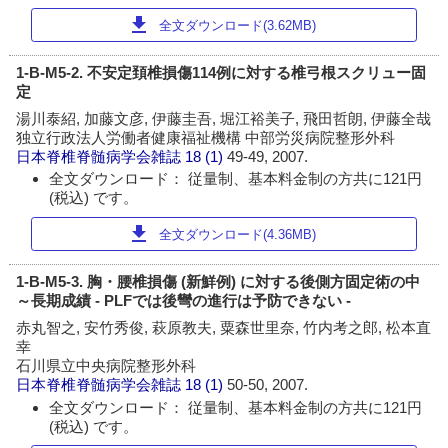
download
全文ダウンロード(3.62MB)
1-B-M5-2. 不安定頚椎損傷114例に対する椎弓根スクリュー固
定
湯川泰紹, 加藤文彦, 伊藤圭吾, 堀江裕美子, 飛田哲朗, 伊藤全哉
独立行政法人労働者健康福祉機構 中部労災病院整形外科
日本脊椎脊髄病学会雑誌
18 (1)
49-49, 2007.
全文ダウンロード： 従量制、基本料金制の方共に121円
(税込) です。
download
全文ダウンロード(4.36MB)
1-B-M5-3. 胸・腰椎損傷 (新鮮例) に対する後側方固定術の中
～長期成績 - PLFでは後彎の進行は予防できない -
赤丸智之, 安竹秀俊, 萩原教夫, 粟森世里奈, 竹内考之郎, 松本直
幸
石川県立中央病院整形外科
日本脊椎脊髄病学会雑誌
18 (1)
50-50, 2007.
全文ダウンロード： 従量制、基本料金制の方共に121円
(税込) です。