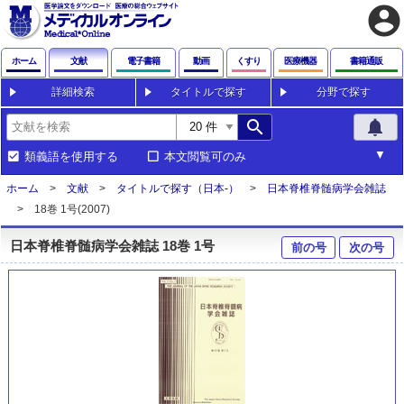
account_circle
ホーム
文献
電子書籍
動画
くすり
医療機器
書籍通販
詳細検索
タイトルで探す
分野で探す
search
notifications
類義語を使用する
本文閲覧可のみ
ホーム
文献
タイトルで探す（日本-）
日本脊椎脊髄病学会雑誌
18巻 1号(2007)
日本脊椎脊髄病学会雑誌 18巻 1号
前の号
次の号