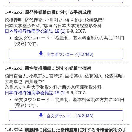
1-A-S2-2. 原発性脊椎肉腫に対する手術成績
徳橋泰明, 網代泰充, 小川剛史, 梅澤夏樹, 松崎浩巳*
日本大学整形外科, *駿河台日本大学病院整形外科
日本脊椎脊髄病学会雑誌
18 (1)
8-8, 2007.
全文ダウンロード： 従量制、基本料金制の方共に121円
(税込) です。
download
全文ダウンロード(4.07MB)
1-A-S2-3. 悪性脊椎腫瘍に対する脊椎全摘術
植田百合人, 小泉宗久, 宮崎潔, 重松英樹, 佐藤誠久, 松森裕昭,
大島卓也, 吉川隆章*
奈良県立医科大学整形外科, *西の京病院整形外科
日本脊椎脊髄病学会雑誌
18 (1)
9-9, 2007.
全文ダウンロード： 従量制、基本料金制の方共に121円
(税込) です。
download
全文ダウンロード(4.21MB)
1-A-S2-4. 胸腰椎に発生した脊椎腫瘍に対する脊椎全摘術の手