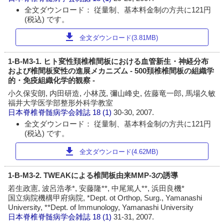
全文ダウンロード： 従量制、基本料金制の方共に121円
(税込) です。
download
全文ダウンロード(3.81MB)
1-B-M3-1. ヒト変性頚椎椎間板における血管新生・神経分布
および椎間板変性の進展メカニズム - 500頚椎椎間板の組織学
的・免疫組織化学的観察 -
小久保安朗, 内田研造, 小林茂, 彌山峰史, 佐藤竜一郎, 馬場久敏
福井大学医学部整形外科学教室
日本脊椎脊髄病学会雑誌
18 (1)
30-30, 2007.
全文ダウンロード： 従量制、基本料金制の方共に121円
(税込) です。
download
全文ダウンロード(4.62MB)
1-B-M3-2. TWEAKによる椎間板由来MMP-3の誘導
若生政憲, 波呂浩孝*, 安藤隆**, 中尾篤人**, 浜田良機*
国立病院機構甲府病院, *Dept. ot Orthop, Surg., Yamanashi
University, **Dept. of Immunology, Yamanashi University
日本脊椎脊髄病学会雑誌
18 (1)
31-31, 2007.