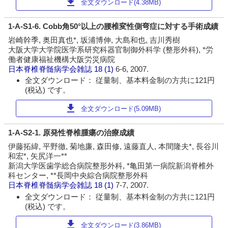
download
全文ダウンロード(4.38MB)
1-A-S1-6. Cobb角50°以上の腰椎変性側弯症に対する手術成績
岩崎幹季, 奥田真也*, 坂浦博伸, 大島和也, 吉川秀樹
大阪大学大学院医学系研究科器官制御外科学 (整形外科), *労
働者健康福祉機構大阪労災病院
日本脊椎脊髄病学会雑誌
18 (1)
6-6, 2007.
全文ダウンロード： 従量制、基本料金制の方共に121円
(税込) です。
download
全文ダウンロード(5.09MB)
1-A-S2-1. 原発性脊椎腫瘍の治療成績
伊藤拓緯, 平野徹, 菊地廉, 森田修, 遠藤直人, 本間隆夫*, 長谷川
和宏*, 矢尻洋一**
新潟大学医歯学総合病院整形外科, *亀田第一病院新潟脊椎外
科センター, **長岡中央綜合病院整形外科
日本脊椎脊髄病学会雑誌
18 (1)
7-7, 2007.
全文ダウンロード： 従量制、基本料金制の方共に121円
(税込) です。
download
全文ダウンロード(3.86MB)