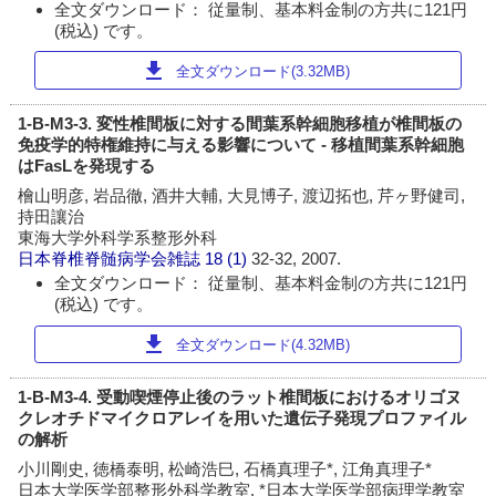
全文ダウンロード： 従量制、基本料金制の方共に121円
(税込) です。
download
全文ダウンロード(3.32MB)
1-B-M3-3. 変性椎間板に対する間葉系幹細胞移植が椎間板の
免疫学的特権維持に与える影響について - 移植間葉系幹細胞
はFasLを発現する
檜山明彦, 岩品徹, 酒井大輔, 大見博子, 渡辺拓也, 芹ヶ野健司,
持田讓治
東海大学外科学系整形外科
日本脊椎脊髄病学会雑誌
18 (1)
32-32, 2007.
全文ダウンロード： 従量制、基本料金制の方共に121円
(税込) です。
download
全文ダウンロード(4.32MB)
1-B-M3-4. 受動喫煙停止後のラット椎間板におけるオリゴヌ
クレオチドマイクロアレイを用いた遺伝子発現プロファイル
の解析
小川剛史, 徳橋泰明, 松崎浩巳, 石橋真理子*, 江角真理子*
日本大学医学部整形外科学教室, *日本大学医学部病理学教室