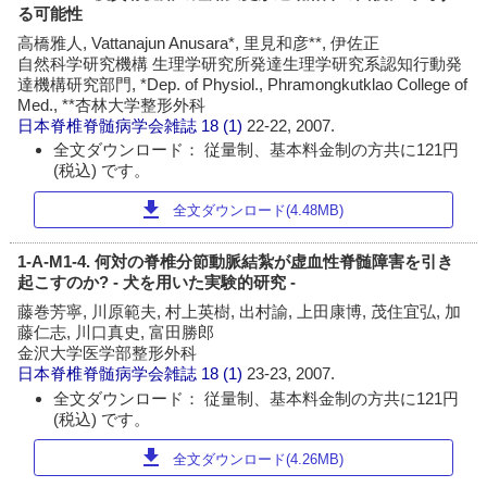
る可能性
高橋雅人, Vattanajun Anusara*, 里見和彦**, 伊佐正
自然科学研究機構 生理学研究所発達生理学研究系認知行動発
達機構研究部門, *Dep. of Physiol., Phramongkutklao College of
Med., **杏林大学整形外科
日本脊椎脊髄病学会雑誌
18 (1)
22-22, 2007.
全文ダウンロード： 従量制、基本料金制の方共に121円
(税込) です。
download
全文ダウンロード(4.48MB)
1-A-M1-4. 何対の脊椎分節動脈結紮が虚血性脊髄障害を引き
起こすのか? - 犬を用いた実験的研究 -
藤巻芳寧, 川原範夫, 村上英樹, 出村諭, 上田康博, 茂住宜弘, 加
藤仁志, 川口真史, 富田勝郎
金沢大学医学部整形外科
日本脊椎脊髄病学会雑誌
18 (1)
23-23, 2007.
全文ダウンロード： 従量制、基本料金制の方共に121円
(税込) です。
download
全文ダウンロード(4.26MB)