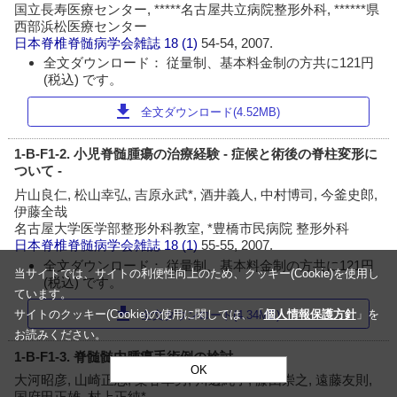
国立長寿医療センター, *****名古屋共立病院整形外科, ******県
西部浜松医療センター
日本脊椎脊髄病学会雑誌
18 (1)
54-54, 2007.
全文ダウンロード： 従量制、基本料金制の方共に121円
(税込) です。
download
全文ダウンロード(4.52MB)
1-B-F1-2. 小児脊髄腫瘍の治療経験 - 症候と術後の脊柱変形に
ついて -
片山良仁, 松山幸弘, 吉原永武*, 酒井義人, 中村博司, 今釜史郎,
伊藤全哉
名古屋大学医学部整形外科教室, *豊橋市民病院 整形外科
日本脊椎脊髄病学会雑誌
18 (1)
55-55, 2007.
全文ダウンロード： 従量制、基本料金制の方共に121円
当サイトでは、サイトの利便性向上のため、クッキー(Cookie)を使用し
(税込) です。
ています。
download
サイトのクッキー(Cookie)の使用に関しては、「
個人情報保護方針
」を
全文ダウンロード(4.34MB)
お読みください。
1-B-F1-3. 脊髄髄内腫瘍手術例の検討
OK
大河昭彦, 山崎正志, 染谷幸男, 川辺純子, 藤由崇之, 遠藤友則,
国府田正雄, 村上正純*