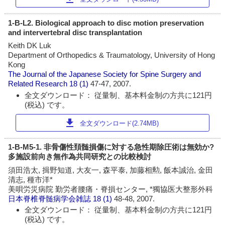
1-B-L2. Biological approach to disc motion preservation
and intervertebral disc transplantation
Keith DK Luk
Department of Orthopedics & Traumatology, University of Hong
Kong
The Journal of the Japanese Society for Spine Surgery and
Related Research
18 (1)
47-47, 2007.
全文ダウンロード： 従量制、基本料金制の方共に121円
(税込) です。
download
全文ダウンロード(2.74MB)
1-B-M5-1. 非骨傷性頚髄損傷に対する急性期除圧術は無効か?
多施設前向き無作為共同研究との比較検討
須田浩太, 揖野知道, 大友一, 森平泰, 加藤相勲, 飯本誠治, 金田
清志, 種市洋*
美唄労災病院 勤労者腰痛・脊損センター, *獨協医大整形外科
日本脊椎脊髄病学会雑誌
18 (1)
48-48, 2007.
全文ダウンロード： 従量制、基本料金制の方共に121円
(税込) です。