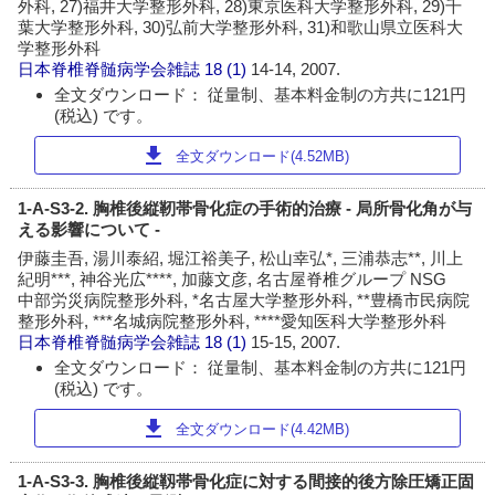
外科, 27)福井大学整形外科, 28)東京医科大学整形外科, 29)千
葉大学整形外科, 30)弘前大学整形外科, 31)和歌山県立医科大
学整形外科
日本脊椎脊髄病学会雑誌
18 (1)
14-14, 2007.
全文ダウンロード： 従量制、基本料金制の方共に121円
(税込) です。
download
全文ダウンロード(4.52MB)
1-A-S3-2. 胸椎後縦靭帯骨化症の手術的治療 - 局所骨化角が与
える影響について -
伊藤圭吾, 湯川泰紹, 堀江裕美子, 松山幸弘*, 三浦恭志**, 川上
紀明***, 神谷光広****, 加藤文彦, 名古屋脊椎グループ NSG
中部労災病院整形外科, *名古屋大学整形外科, **豊橋市民病院
整形外科, ***名城病院整形外科, ****愛知医科大学整形外科
日本脊椎脊髄病学会雑誌
18 (1)
15-15, 2007.
全文ダウンロード： 従量制、基本料金制の方共に121円
(税込) です。
download
全文ダウンロード(4.42MB)
1-A-S3-3. 胸椎後縦靱帯骨化症に対する間接的後方除圧矯正固