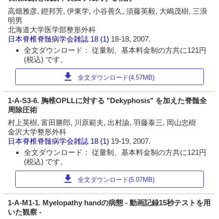
高畑雅彦, 鐙邦芳, 伊東学, 小谷善久, 須藤英毅, 大嶋茂樹, 三浪
明男
北海道大学医学部整形外科
日本脊椎脊髄病学会雑誌
18 (1)
18-18, 2007.
全文ダウンロード： 従量制、基本料金制の方共に121円
(税込) です。
download
全文ダウンロード(4.57MB)
1-A-S3-6. 胸椎OPLLに対する "Dekyphosis" を加えた脊髄全
周除圧術
村上英樹, 富田勝郎, 川原範夫, 出村諭, 羽藤泰三, 岡山忠樹
金沢大学整形外科
日本脊椎脊髄病学会雑誌
18 (1)
19-19, 2007.
全文ダウンロード： 従量制、基本料金制の方共に121円
(税込) です。
download
全文ダウンロード(5.07MB)
1-A-M1-1. Myelopathy handの病態 - 動画記録15秒テストを用
いた観察 -