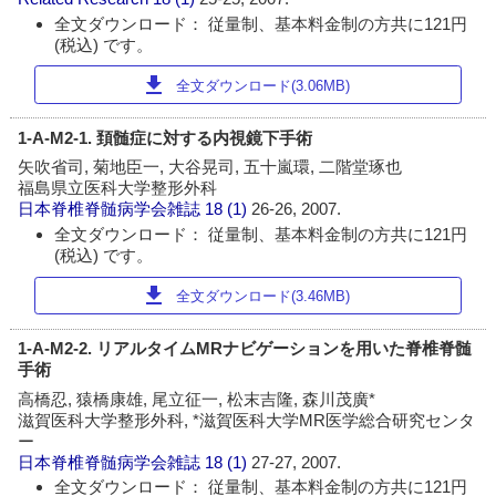
全文ダウンロード： 従量制、基本料金制の方共に121円
(税込) です。
download
全文ダウンロード(3.06MB)
1-A-M2-1. 頚髄症に対する内視鏡下手術
矢吹省司, 菊地臣一, 大谷晃司, 五十嵐環, 二階堂琢也
福島県立医科大学整形外科
日本脊椎脊髄病学会雑誌
18 (1)
26-26, 2007.
全文ダウンロード： 従量制、基本料金制の方共に121円
(税込) です。
download
全文ダウンロード(3.46MB)
1-A-M2-2. リアルタイムMRナビゲーションを用いた脊椎脊髄
手術
高橋忍, 猿橋康雄, 尾立征一, 松末吉隆, 森川茂廣*
滋賀医科大学整形外科, *滋賀医科大学MR医学総合研究センタ
ー
日本脊椎脊髄病学会雑誌
18 (1)
27-27, 2007.
全文ダウンロード： 従量制、基本料金制の方共に121円