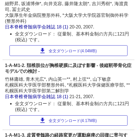
細野昇, 坂浦博伸*, 向井克容, 藤井隆太朗*, 吉川秀樹*, 海渡貴
司, 冨士武史
大阪厚生年金病院整形外科, *大阪大学大学院器官制御外科学
(整形外科)
日本脊椎脊髄病学会雑誌
18 (1)
20-20, 2007.
全文ダウンロード： 従量制、基本料金制の方共に121円
(税込) です。
download
全文ダウンロード(4.04MB)
1-A-M1-2. 頚椎肢位が胸椎硬膜に及ぼす影響 - 後縦靭帯骨化症
モデルでの検討 -
竹林庸雄, 青木光広*, 内山英一**, 村上弦**, 山下敏彦
札幌医科大学医学部整形外科, *札幌医科大学保健医療学部, **
札幌医科大学医学部第二解剖学
日本脊椎脊髄病学会雑誌
18 (1)
21-21, 2007.
全文ダウンロード： 従量制、基本料金制の方共に121円
(税込) です。
download
全文ダウンロード(4.17MB)
1-A-M1-3. 皮質脊髄路の経路変更が運動麻痺の回復に寄与す