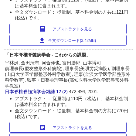
は基本料金に含まれます。
全文ダウンロード： 従量制、基本料金制の方共に121円
(税込) です。
article
アブストラクトを見る
download
全文ダウンロード(3.42MB)
「日本脊椎脊髄病学会 - これからの課題」
平林洌, 金田清志, 河合伸也, 富田勝郎, 山本博司
前理事長(慶友整形外科病院), 理事長(美唄労災病院), 副理事長
(山口大学医学部整形外科学教室), 理事(金沢大学医学部整形外
科学教室), 監事・日整会理事長(高知医科大学医学部整形外科
学教室)
日本脊椎脊髄病学会雑誌
12 (2)
472-494, 2001.
アブストラクト： 従量制は110円（税込）、基本料金制
は基本料金に含まれます。
全文ダウンロード： 従量制、基本料金制の方共に770円
(税込) です。
article
アブストラクトを見る