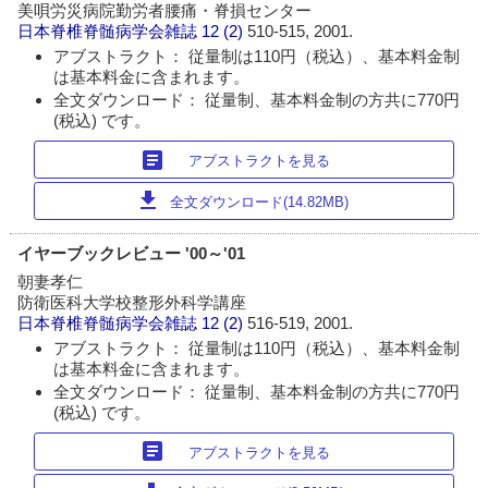
美唄労災病院勤労者腰痛・脊損センター
日本脊椎脊髄病学会雑誌
12 (2)
510-515, 2001.
アブストラクト： 従量制は110円（税込）、基本料金制
は基本料金に含まれます。
全文ダウンロード： 従量制、基本料金制の方共に770円
(税込) です。
article
アブストラクトを見る
download
全文ダウンロード(14.82MB)
イヤーブックレビュー '00～'01
朝妻孝仁
防衛医科大学校整形外科学講座
日本脊椎脊髄病学会雑誌
12 (2)
516-519, 2001.
アブストラクト： 従量制は110円（税込）、基本料金制
は基本料金に含まれます。
全文ダウンロード： 従量制、基本料金制の方共に770円
(税込) です。
article
アブストラクトを見る