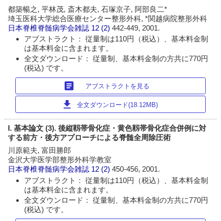
都築暢之, 平林茂, 斎木都夫, 石塚京子, 阿部良二*
埼玉医科大学総合医療センター整形外科, *関越病院整形外科
日本脊椎脊髄病学会雑誌
12 (2)
442-449, 2001.
アブストラクト： 従量制は110円（税込）、基本料金制
は基本料金に含まれます。
全文ダウンロード： 従量制、基本料金制の方共に770円
(税込) です。
article
アブストラクトを見る
download
全文ダウンロード(18.12MB)
I. 基本論文 (3). 後縦靱帯骨化症・黄色靱帯骨化症合併例に対
する前方・後方アプローチによる脊髄全周除圧術
川原範夫, 富田勝郎
金沢大学医学部整形外科学教室
日本脊椎脊髄病学会雑誌
12 (2)
450-456, 2001.
アブストラクト： 従量制は110円（税込）、基本料金制
は基本料金に含まれます。
全文ダウンロード： 従量制、基本料金制の方共に770円
(税込) です。