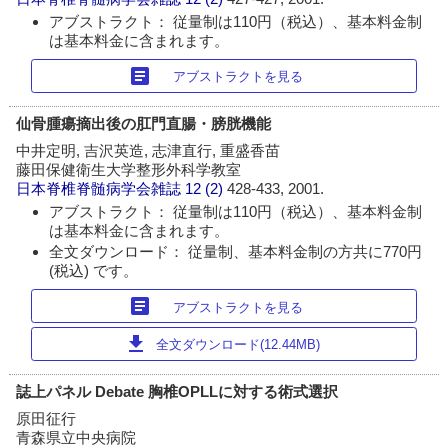
アブストラクト： 従量制は110円（税込）、基本料金制
は基本料金に含まれます。
article
アブストラクトを見る
仙骨腫瘍摘出後の肛門直腸・膀胱機能
中井定明, 吉沢英造, 志津直行, 重盛香苗
藤田保健衛生大学整形外科学教室
日本脊椎脊髄病学会雑誌
12 (2)
428-433, 2001.
アブストラクト： 従量制は110円（税込）、基本料金制
は基本料金に含まれます。
全文ダウンロード： 従量制、基本料金制の方共に770円
(税込) です。
article
アブストラクトを見る
download
全文ダウンロード(12.44MB)
誌上パネル Debate 胸椎OPLLに対する術式選択
原田征行
青森県立中央病院