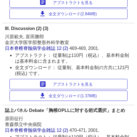
article
アブストラクトを見る
download
全文ダウンロード(2.84MB)
III. Discussion (2) (3)
川原範夫, 富田勝郎
金沢大学医学部整形外科学教室
日本脊椎脊髄病学会雑誌
12 (2)
469-469, 2001.
アブストラクト： 従量制は110円（税込）、基本料金制
は基本料金に含まれます。
全文ダウンロード： 従量制、基本料金制の方共に121円
(税込) です。
article
アブストラクトを見る
download
全文ダウンロード(1.37MB)
誌上パネル Debate「胸椎OPLLに対する術式選択」まとめ
原田征行
青森県立中央病院
日本脊椎脊髄病学会雑誌
12 (2)
470-471, 2001.
アブストラクト： 従量制は110円（税込）、基本料金制