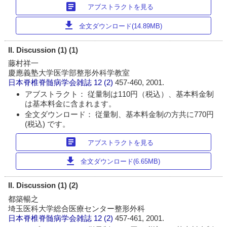
article
アブストラクトを見る
download
全文ダウンロード(14.89MB)
II. Discussion (1) (1)
藤村祥一
慶應義塾大学医学部整形外科学教室
日本脊椎脊髄病学会雑誌
12 (2)
457-460, 2001.
アブストラクト： 従量制は110円（税込）、基本料金制
は基本料金に含まれます。
全文ダウンロード： 従量制、基本料金制の方共に770円
(税込) です。
article
アブストラクトを見る
download
全文ダウンロード(6.65MB)
II. Discussion (1) (2)
都築暢之
埼玉医科大学総合医療センター整形外科
日本脊椎脊髄病学会雑誌
12 (2)
457-461, 2001.