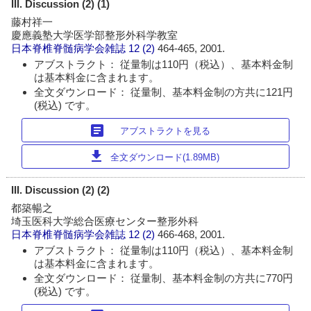
III. Discussion (2) (1)
藤村祥一
慶應義塾大学医学部整形外科学教室
日本脊椎脊髄病学会雑誌
12 (2)
464-465, 2001.
アブストラクト： 従量制は110円（税込）、基本料金制
は基本料金に含まれます。
全文ダウンロード： 従量制、基本料金制の方共に121円
(税込) です。
article
アブストラクトを見る
download
全文ダウンロード(1.89MB)
III. Discussion (2) (2)
都築暢之
埼玉医科大学総合医療センター整形外科
日本脊椎脊髄病学会雑誌
12 (2)
466-468, 2001.
アブストラクト： 従量制は110円（税込）、基本料金制
は基本料金に含まれます。
全文ダウンロード： 従量制、基本料金制の方共に770円
(税込) です。