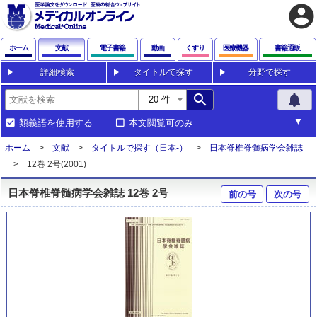
account_circle
ホーム
文献
電子書籍
動画
くすり
医療機器
書籍通販
詳細検索
タイトルで探す
分野で探す
search
notifications
類義語を使用する
本文閲覧可のみ
ホーム
文献
タイトルで探す（日本-）
日本脊椎脊髄病学会雑誌
12巻 2号(2001)
日本脊椎脊髄病学会雑誌 12巻 2号
前の号
次の号