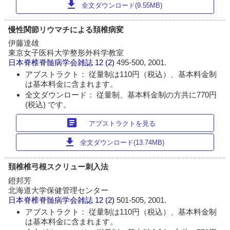
download
全文ダウンロード(9.55MB)
慢性関節リウマチによる頚椎病変
伊藤達雄
東京女子医科大学整形外科学教室
日本脊椎脊髄病学会雑誌
12 (2)
495-500, 2001.
アブストラクト： 従量制は110円（税込）、基本料金制
は基本料金に含まれます。
全文ダウンロード： 従量制、基本料金制の方共に770円
(税込) です。
article
アブストラクトを見る
download
全文ダウンロード(13.74MB)
頚椎椎弓根スクリュー刺入法
鐙邦芳
北海道大学保健管理センター
日本脊椎脊髄病学会雑誌
12 (2)
501-505, 2001.
アブストラクト： 従量制は110円（税込）、基本料金制
は基本料金に含まれます。