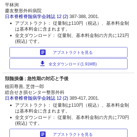
平林洌
慶友整形外科病院
日本脊椎脊髄病学会雑誌
12 (2)
387-388, 2001.
アブストラクト： 従量制は110円（税込）、基本料金制
は基本料金に含まれます。
全文ダウンロード： 従量制、基本料金制の方共に121円
(税込) です。
article
アブストラクトを見る
download
全文ダウンロード(1.91MB)
頚髄損傷 ; 急性期の対応と予後
植田尊善, 芝啓一郎
総合せき損センター整形外科
日本脊椎脊髄病学会雑誌
12 (2)
389-417, 2001.
アブストラクト： 従量制は110円（税込）、基本料金制
は基本料金に含まれます。
全文ダウンロード： 従量制、基本料金制の方共に770円
(税込) です。
article
アブストラクトを見る