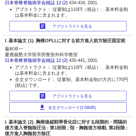
日本脊椎脊髄病学会雑誌
12 (2)
434-434, 2001.
アブストラクト： 従量制は110円（税込）、基本料金制
は基本料金に含まれます。
article
アブストラクトを見る
I. 基本論文 (1). 胸椎OPLLに対する前方進入前方除圧固定術
藤村祥一
慶應義塾大学医学部整形外科学教室
日本脊椎脊髄病学会雑誌
12 (2)
435-441, 2001.
アブストラクト： 従量制は110円（税込）、基本料金制
は基本料金に含まれます。
全文ダウンロード： 従量制、基本料金制の方共に770円
(税込) です。
article
アブストラクトを見る
download
全文ダウンロード(3.08MB)
I. 基本論文 (2). 胸椎後縦靱帯骨化症に対する段階的・間隔的
後方進入脊髄除圧法 : 第1段階 ; 頚・胸髄後方移動, 第2段階 ;
後方進入胸髄前方除圧