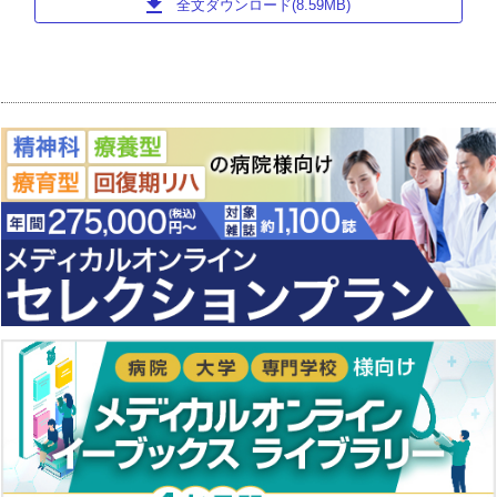
download
全文ダウンロード(8.59MB)