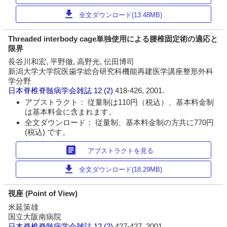
download
全文ダウンロード(13.48MB)
Threaded interbody cage単独使用による腰椎固定術の適応と
限界
長谷川和宏, 平野徹, 高野光, 伝田博司
新潟大学大学院医歯学総合研究科機能再建医学講座整形外科
学分野
日本脊椎脊髄病学会雑誌
12 (2)
418-426, 2001.
アブストラクト： 従量制は110円（税込）、基本料金制
は基本料金に含まれます。
全文ダウンロード： 従量制、基本料金制の方共に770円
(税込) です。
article
アブストラクトを見る
download
全文ダウンロード(18.29MB)
視座 (Point of View)
米延策雄
国立大阪南病院
日本脊椎脊髄病学会雑誌
12 (2)
427-427, 2001.