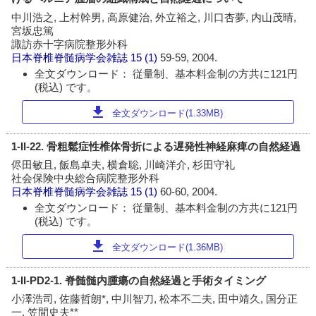
中川浩之, 上村幹男, 高原健治, 外立裕之, 川口杏夢, 内山茂晴,
宮坂忠篤
諏訪赤十字病院整形外科
日本脊椎脊髄病学会雑誌
15 (1)
59-59, 2004.
全文ダウンロード： 従量制、基本料金制の方共に121円
(税込) です。
download
全文ダウンロード(1.33MB)
1-II-22. 骨粗鬆症性椎体骨折による遅発性神経麻痺の自然経過
侭田敏且, 飯島卓夫, 横倉聡, 川崎洋介, 杉田守礼
社会保険中央総合病院整形外科
日本脊椎脊髄病学会雑誌
15 (1)
60-60, 2004.
全文ダウンロード： 従量制、基本料金制の方共に121円
(税込) です。
download
全文ダウンロード(1.36MB)
1-II-PD2-1. 脊髄髄内腫瘍の自然経過と手術タイミング
小澤浩司, 佐藤哲朗*, 中川智刀, 松本不二夫, 田中靖久, 国分正
一, 笠間史夫**