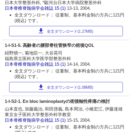
日本大学整形外科, *駿河台日本大学病院整形外科
日本脊椎脊髄病学会雑誌
15 (1)
13-13, 2004.
全文ダウンロード： 従量制、基本料金制の方共に121円
(税込) です。
download
全文ダウンロード(1.27MB)
1-I-S1-5. 高齢者の腰部脊柱管狭窄の術後QOL
紺野愼一, 菊地臣一, 大谷晃司
福島県立医科大学医学部整形外科
日本脊椎脊髄病学会雑誌
15 (1)
14-14, 2004.
全文ダウンロード： 従量制、基本料金制の方共に121円
(税込) です。
download
全文ダウンロード(1.08MB)
1-I-S2-1. En bloc laminoplastyの術後軸性疼痛の検討
山本直也, 加藤義治, 和田啓義, 島本周治, 小橋宏江, 伊藤達雄
東京女子医科大学整形外科学教室
日本脊椎脊髄病学会雑誌
15 (1)
15-15, 2004.
全文ダウンロード： 従量制、基本料金制の方共に121円