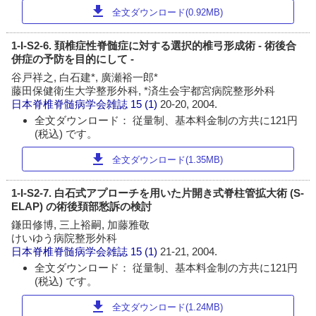
download
全文ダウンロード(0.92MB)
1-I-S2-6. 頚椎症性脊髄症に対する選択的椎弓形成術 - 術後合
併症の予防を目的にして -
谷戸祥之, 白石建*, 廣瀬裕一郎*
藤田保健衛生大学整形外科, *済生会宇都宮病院整形外科
日本脊椎脊髄病学会雑誌
15 (1)
20-20, 2004.
全文ダウンロード： 従量制、基本料金制の方共に121円
(税込) です。
download
全文ダウンロード(1.35MB)
1-I-S2-7. 白石式アプローチを用いた片開き式脊柱管拡大術 (S-
ELAP) の術後頚部愁訴の検討
鎌田修博, 三上裕嗣, 加藤雅敬
けいゆう病院整形外科
日本脊椎脊髄病学会雑誌
15 (1)
21-21, 2004.
全文ダウンロード： 従量制、基本料金制の方共に121円
(税込) です。
download
全文ダウンロード(1.24MB)