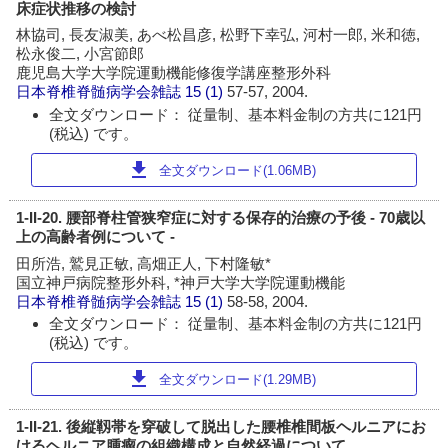
床症状推移の検討
林協司, 長友淑美, あべ松昌彦, 松野下幸弘, 河村一郎, 米和徳,
松永俊二, 小宮節郎
鹿児島大学大学院運動機能修復学講座整形外科
日本脊椎脊髄病学会雑誌
15 (1)
57-57, 2004.
全文ダウンロード： 従量制、基本料金制の方共に121円
(税込) です。
download
全文ダウンロード(1.06MB)
1-II-20. 腰部脊柱管狭窄症に対する保存的治療の予後 - 70歳以
上の高齢者例について -
田所浩, 鷲見正敏, 高畑正人, 下村隆敏*
国立神戸病院整形外科, *神戸大学大学院運動機能
日本脊椎脊髄病学会雑誌
15 (1)
58-58, 2004.
全文ダウンロード： 従量制、基本料金制の方共に121円
(税込) です。
download
全文ダウンロード(1.29MB)
1-II-21. 後縦靱帯を穿破して脱出した腰椎椎間板ヘルニアにお
けるヘルニア腫瘤の組織構成と自然経過について