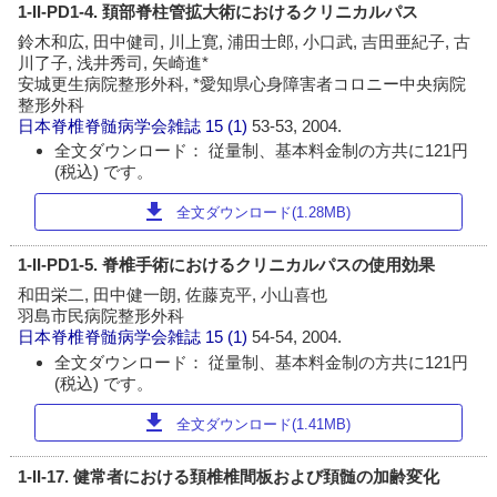
1-II-PD1-4. 頚部脊柱管拡大術におけるクリニカルパス
鈴木和広, 田中健司, 川上寛, 浦田士郎, 小口武, 吉田亜紀子, 古
川了子, 浅井秀司, 矢崎進*
安城更生病院整形外科, *愛知県心身障害者コロニー中央病院
整形外科
日本脊椎脊髄病学会雑誌
15 (1)
53-53, 2004.
全文ダウンロード： 従量制、基本料金制の方共に121円
(税込) です。
download
全文ダウンロード(1.28MB)
1-II-PD1-5. 脊椎手術におけるクリニカルパスの使用効果
和田栄二, 田中健一朗, 佐藤克平, 小山喜也
羽島市民病院整形外科
日本脊椎脊髄病学会雑誌
15 (1)
54-54, 2004.
全文ダウンロード： 従量制、基本料金制の方共に121円
(税込) です。
download
全文ダウンロード(1.41MB)
1-II-17. 健常者における頚椎椎間板および頚髄の加齢変化