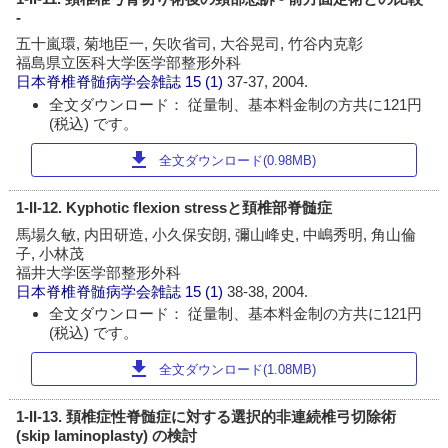
-
五十嵐環, 菊地臣一, 矢吹省司, 大谷晃司, 竹谷内克彰
福島県立医科大学医学部整形外科
日本脊椎脊髄病学会雑誌
15 (1)
37-37, 2004.
全文ダウンロード： 従量制、基本料金制の方共に121円
(税込) です。
download
全文ダウンロード(0.98MB)
1-II-12. Kyphotic flexion stressと頚椎部脊髄症
馬場久敏, 内田研造, 小久保安朗, 彌山峰史, 中嶋秀明, 角山倫
子, 小林茂
福井大学医学部整形外科
日本脊椎脊髄病学会雑誌
15 (1)
38-38, 2004.
全文ダウンロード： 従量制、基本料金制の方共に121円
(税込) です。
download
全文ダウンロード(1.08MB)
1-II-13. 頚椎症性脊髄症に対する選択的非連続椎弓切除術
(skip laminoplasty) の検討