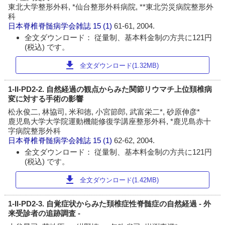
東北大学整形外科, *仙台整形外科病院, **東北労災病院整形外
科
日本脊椎脊髄病学会雑誌
15 (1)
61-61, 2004.
全文ダウンロード： 従量制、基本料金制の方共に121円
(税込) です。
download
全文ダウンロード(1.32MB)
1-II-PD2-2. 自然経過の観点からみた関節リウマチ上位頚椎病
変に対する手術の影響
松永俊二, 林協司, 米和徳, 小宮節郎, 武富栄二*, 砂原伸彦*
鹿児島大学大学院運動機能修復学講座整形外科, *鹿児島赤十
字病院整形外科
日本脊椎脊髄病学会雑誌
15 (1)
62-62, 2004.
全文ダウンロード： 従量制、基本料金制の方共に121円
(税込) です。
download
全文ダウンロード(1.42MB)
1-II-PD2-3. 自覚症状からみた頚椎症性脊髄症の自然経過 - 外
来受診者の追跡調査 -