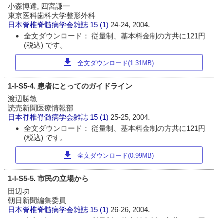
小森博達, 四宮謙一
東京医科歯科大学整形外科
日本脊椎脊髄病学会雑誌
15 (1)
24-24, 2004.
全文ダウンロード： 従量制、基本料金制の方共に121円
(税込) です。
download
全文ダウンロード(1.31MB)
1-I-S5-4. 患者にとってのガイドライン
渡辺勝敏
読売新聞医療情報部
日本脊椎脊髄病学会雑誌
15 (1)
25-25, 2004.
全文ダウンロード： 従量制、基本料金制の方共に121円
(税込) です。
download
全文ダウンロード(0.99MB)
1-I-S5-5. 市民の立場から
田辺功
朝日新聞編集委員
日本脊椎脊髄病学会雑誌
15 (1)
26-26, 2004.