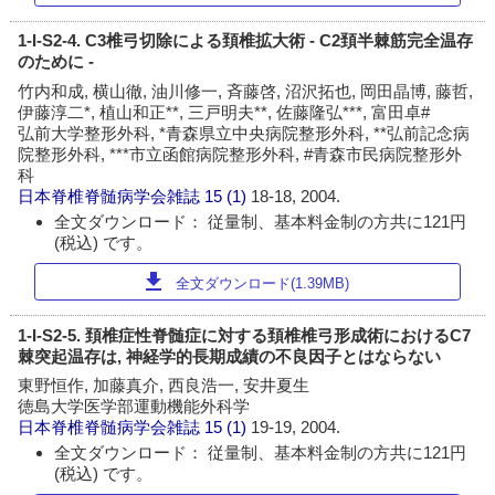
1-I-S2-4. C3椎弓切除による頚椎拡大術 - C2頚半棘筋完全温存
のために -
竹内和成, 横山徹, 油川修一, 斉藤啓, 沼沢拓也, 岡田晶博, 藤哲,
伊藤淳二*, 植山和正**, 三戸明夫**, 佐藤隆弘***, 富田卓#
弘前大学整形外科, *青森県立中央病院整形外科, **弘前記念病
院整形外科, ***市立函館病院整形外科, #青森市民病院整形外
科
日本脊椎脊髄病学会雑誌
15 (1)
18-18, 2004.
全文ダウンロード： 従量制、基本料金制の方共に121円
(税込) です。
download
全文ダウンロード(1.39MB)
1-I-S2-5. 頚椎症性脊髄症に対する頚椎椎弓形成術におけるC7
棘突起温存は, 神経学的長期成績の不良因子とはならない
東野恒作, 加藤真介, 西良浩一, 安井夏生
徳島大学医学部運動機能外科学
日本脊椎脊髄病学会雑誌
15 (1)
19-19, 2004.
全文ダウンロード： 従量制、基本料金制の方共に121円
(税込) です。