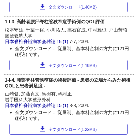
download
全文ダウンロード(1.40MB)
1-I-3. 高齢者腰部脊柱管狭窄症手術例のQOL評価
松本守雄, 千葉一裕, 小川祐人, 高石官成, 中村雅也, 戸山芳昭
慶應義塾大学
日本脊椎脊髄病学会雑誌
15 (1)
7-7, 2004.
全文ダウンロード： 従量制、基本料金制の方共に121円
(税込) です。
download
全文ダウンロード(1.19MB)
1-I-4. 腰部脊柱管狭窄症の術後評価 - 患者の立場からみた術後
QOLと患者満足度 -
山崎健, 加藤貞文, 鳥羽有, 嶋村正
岩手医科大学整形外科
日本脊椎脊髄病学会雑誌
15 (1)
8-8, 2004.
全文ダウンロード： 従量制、基本料金制の方共に121円
(税込) です。
download
全文ダウンロード(1.22MB)