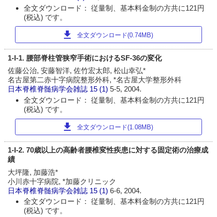
全文ダウンロード： 従量制、基本料金制の方共に121円
(税込) です。
download
全文ダウンロード(0.74MB)
1-I-1. 腰部脊柱管狭窄手術におけるSF-36の変化
佐藤公治, 安藤智洋, 佐竹宏太郎, 松山幸弘*
名古屋第二赤十字病院整形外科, *名古屋大学整形外科
日本脊椎脊髄病学会雑誌
15 (1)
5-5, 2004.
全文ダウンロード： 従量制、基本料金制の方共に121円
(税込) です。
download
全文ダウンロード(1.08MB)
1-I-2. 70歳以上の高齢者腰椎変性疾患に対する固定術の治療成
績
大坪隆, 加藤浩*
小川赤十字病院, *加藤クリニック
日本脊椎脊髄病学会雑誌
15 (1)
6-6, 2004.
全文ダウンロード： 従量制、基本料金制の方共に121円
(税込) です。