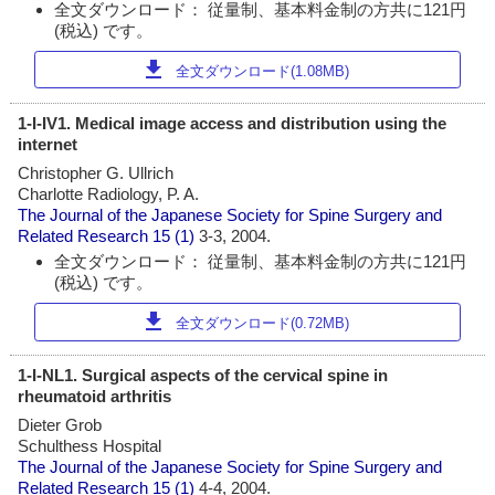
全文ダウンロード： 従量制、基本料金制の方共に121円
(税込) です。
download
全文ダウンロード(1.08MB)
1-I-IV1. Medical image access and distribution using the
internet
Christopher G. Ullrich
Charlotte Radiology, P. A.
The Journal of the Japanese Society for Spine Surgery and
Related Research
15 (1)
3-3, 2004.
全文ダウンロード： 従量制、基本料金制の方共に121円
(税込) です。
download
全文ダウンロード(0.72MB)
1-I-NL1. Surgical aspects of the cervical spine in
rheumatoid arthritis
Dieter Grob
Schulthess Hospital
The Journal of the Japanese Society for Spine Surgery and
Related Research
15 (1)
4-4, 2004.