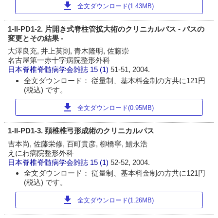
download
全文ダウンロード(1.43MB)
1-II-PD1-2. 片開き式脊柱管拡大術のクリニカルパス - パスの
変更とその結果 -
大澤良充, 井上英則, 青木隆明, 佐藤崇
名古屋第一赤十字病院整形外科
日本脊椎脊髄病学会雑誌
15 (1)
51-51, 2004.
全文ダウンロード： 従量制、基本料金制の方共に121円
(税込) です。
download
全文ダウンロード(0.95MB)
1-II-PD1-3. 頚椎椎弓形成術のクリニカルパス
吉本尚, 佐藤栄修, 百町貴彦, 柳橋寧, 鱧永浩
えにわ病院整形外科
日本脊椎脊髄病学会雑誌
15 (1)
52-52, 2004.
全文ダウンロード： 従量制、基本料金制の方共に121円
(税込) です。
download
全文ダウンロード(1.26MB)