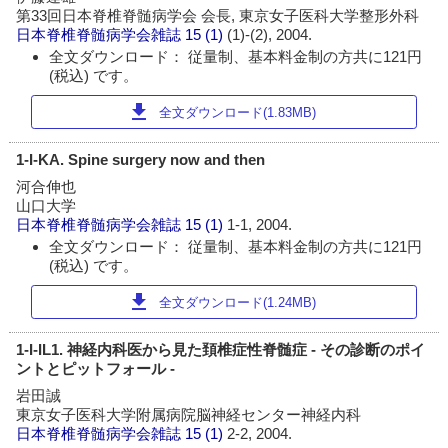
第33回日本脊椎脊髄病学会 会長, 東京女子医科大学整形外科
日本脊椎脊髄病学会雑誌
15 (1)
(1)-(2), 2004.
全文ダウンロード： 従量制、基本料金制の方共に121円
(税込) です。
download
全文ダウンロード(1.83MB)
1-I-KA. Spine surgery now and then
河合伸也
山口大学
日本脊椎脊髄病学会雑誌
15 (1)
1-1, 2004.
全文ダウンロード： 従量制、基本料金制の方共に121円
(税込) です。
download
全文ダウンロード(1.24MB)
1-I-IL1. 神経内科医から見た頚椎症性脊髄症 - その診断のポイ
ントとピットフォール -
岩田誠
東京女子医科大学附属病院脳神経センター神経内科
日本脊椎脊髄病学会雑誌
15 (1)
2-2, 2004.