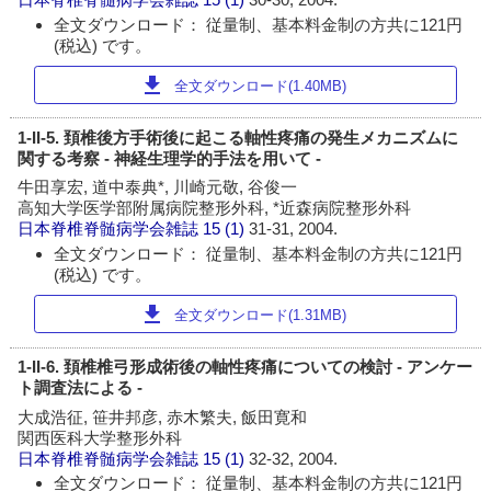
全文ダウンロード： 従量制、基本料金制の方共に121円
(税込) です。
download
全文ダウンロード(1.40MB)
1-II-5. 頚椎後方手術後に起こる軸性疼痛の発生メカニズムに
関する考察 - 神経生理学的手法を用いて -
牛田享宏, 道中泰典*, 川崎元敬, 谷俊一
高知大学医学部附属病院整形外科, *近森病院整形外科
日本脊椎脊髄病学会雑誌
15 (1)
31-31, 2004.
全文ダウンロード： 従量制、基本料金制の方共に121円
(税込) です。
download
全文ダウンロード(1.31MB)
1-II-6. 頚椎椎弓形成術後の軸性疼痛についての検討 - アンケー
ト調査法による -
大成浩征, 笹井邦彦, 赤木繁夫, 飯田寛和
関西医科大学整形外科
日本脊椎脊髄病学会雑誌
15 (1)
32-32, 2004.
全文ダウンロード： 従量制、基本料金制の方共に121円