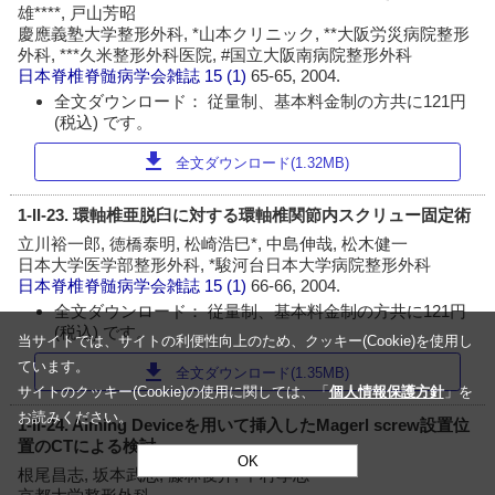
雄****, 戸山芳昭
慶應義塾大学整形外科, *山本クリニック, **大阪労災病院整形
外科, ***久米整形外科医院, #国立大阪南病院整形外科
日本脊椎脊髄病学会雑誌
15 (1)
65-65, 2004.
全文ダウンロード： 従量制、基本料金制の方共に121円
(税込) です。
download
全文ダウンロード(1.32MB)
1-II-23. 環軸椎亜脱臼に対する環軸椎関節内スクリュー固定術
立川裕一郎, 徳橋泰明, 松崎浩巳*, 中島伸哉, 松木健一
日本大学医学部整形外科, *駿河台日本大学病院整形外科
日本脊椎脊髄病学会雑誌
15 (1)
66-66, 2004.
全文ダウンロード： 従量制、基本料金制の方共に121円
(税込) です。
当サイトでは、サイトの利便性向上のため、クッキー(Cookie)を使用し
ています。
download
全文ダウンロード(1.35MB)
サイトのクッキー(Cookie)の使用に関しては、「
個人情報保護方針
」を
お読みください。
1-II-24. Aiming Deviceを用いて挿入したMagerl screw設置位
置のCTによる検討
OK
根尾昌志, 坂本武志, 藤林俊介, 中村孝志