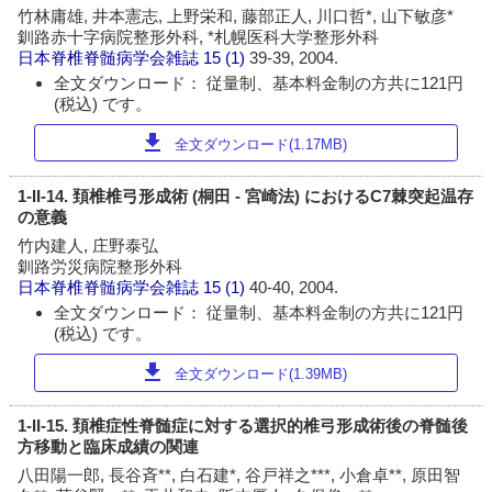
竹林庸雄, 井本憲志, 上野栄和, 藤部正人, 川口哲*, 山下敏彦*
釧路赤十字病院整形外科, *札幌医科大学整形外科
日本脊椎脊髄病学会雑誌
15 (1)
39-39, 2004.
全文ダウンロード： 従量制、基本料金制の方共に121円
(税込) です。
download
全文ダウンロード(1.17MB)
1-II-14. 頚椎椎弓形成術 (桐田 - 宮崎法) におけるC7棘突起温存
の意義
竹内建人, 庄野泰弘
釧路労災病院整形外科
日本脊椎脊髄病学会雑誌
15 (1)
40-40, 2004.
全文ダウンロード： 従量制、基本料金制の方共に121円
(税込) です。
download
全文ダウンロード(1.39MB)
1-II-15. 頚椎症性脊髄症に対する選択的椎弓形成術後の脊髄後
方移動と臨床成績の関連
八田陽一郎, 長谷斉**, 白石建*, 谷戸祥之***, 小倉卓**, 原田智