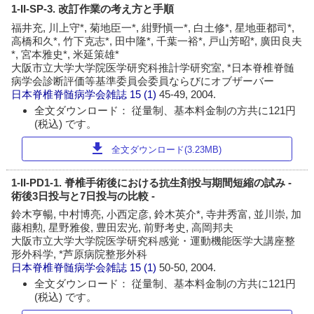
1-II-SP-3. 改訂作業の考え方と手順
福井充, 川上守*, 菊地臣一*, 紺野愼一*, 白土修*, 星地亜都司*,
高橋和久*, 竹下克志*, 田中隆*, 千葉一裕*, 戸山芳昭*, 廣田良夫
*, 宮本雅史*, 米延策雄*
大阪市立大学大学院医学研究科推計学研究室, *日本脊椎脊髄
病学会診断評価等基準委員会委員ならびにオブザーバー
日本脊椎脊髄病学会雑誌
15 (1)
45-49, 2004.
全文ダウンロード： 従量制、基本料金制の方共に121円
(税込) です。
download
全文ダウンロード(3.23MB)
1-II-PD1-1. 脊椎手術後における抗生剤投与期間短縮の試み -
術後3日投与と7日投与の比較 -
鈴木亨暢, 中村博亮, 小西定彦, 鈴木英介*, 寺井秀富, 並川崇, 加
藤相勲, 星野雅俊, 豊田宏光, 前野考史, 高岡邦夫
大阪市立大学大学院医学研究科感覚・運動機能医学大講座整
形外科学, *芦原病院整形外科
日本脊椎脊髄病学会雑誌
15 (1)
50-50, 2004.
全文ダウンロード： 従量制、基本料金制の方共に121円
(税込) です。