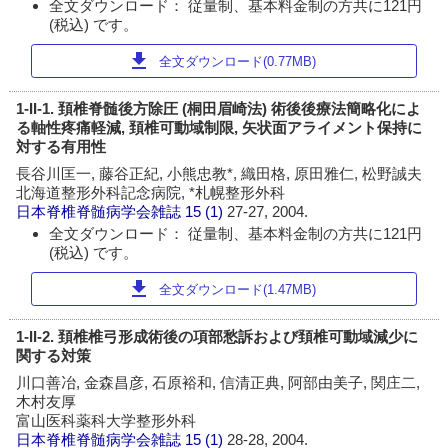
全文ダウンロード： 従量制、基本料金制の方共に121円
(税込) です。
download
全文ダウンロード(0.77MB)
1-II-1. 頚椎脊髄後方除圧 (桐田眉崎法) 術後後療法簡略化によ
る軸性疼痛軽減, 頚椎可動域制限, 矢状面アライメント保持に
対する有用性
長谷川匡一, 藤谷正紀, 小熊忠教*, 織田格, 原田雅仁, 松野誠夫
北海道整形外科記念病院, *札幌整形外科
日本脊椎脊髄病学会雑誌
15 (1)
27-27, 2004.
全文ダウンロード： 従量制、基本料金制の方共に121円
(税込) です。
download
全文ダウンロード(1.47MB)
1-II-2. 頚椎椎弓形成術後の項部愁訴および頚椎可動域減少に
関する対策
川口善冶, 金森昌彦, 石原裕和, 信清正典, 阿部由美子, 関庄二,
木村友厚
富山医科薬科大学整形外科
日本脊椎脊髄病学会雑誌
15 (1)
28-28, 2004.