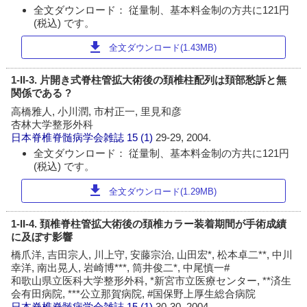
全文ダウンロード： 従量制、基本料金制の方共に121円
(税込) です。
download
全文ダウンロード(1.43MB)
1-II-3. 片開き式脊柱管拡大術後の頚椎柱配列は頚部愁訴と無
関係である ?
高橋雅人, 小川潤, 市村正一, 里見和彦
杏林大学整形外科
日本脊椎脊髄病学会雑誌
15 (1)
29-29, 2004.
全文ダウンロード： 従量制、基本料金制の方共に121円
(税込) です。
download
全文ダウンロード(1.29MB)
1-II-4. 頚椎脊柱管拡大術後の頚椎カラー装着期間が手術成績
に及ぼす影響
橋爪洋, 吉田宗人, 川上守, 安藤宗治, 山田宏*, 松本卓二**, 中川
幸洋, 南出晃人, 岩崎博***, 筒井俊二*, 中尾慎一#
和歌山県立医科大学整形外科, *新宮市立医療センター, **済生
会有田病院, ***公立那賀病院, #国保野上厚生総合病院
日本脊椎脊髄病学会雑誌
15 (1)
30-30, 2004.