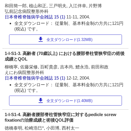
和田簡一郎, 植山和正, 三戸明夫, 入江伴幸, 片野博
弘前記念病院整形外科
日本脊椎脊髄病学会雑誌
15 (1)
11-11, 2004.
全文ダウンロード： 従量制、基本料金制の方共に121円
(税込) です。
download
全文ダウンロード(1.32MB)
1-I-S1-3. 高齢者 (70歳以上) における腰部脊柱管狭窄症の術後
成績とQOL
柳橋寧, 佐藤栄修, 百町貴彦, 吉本尚, 鱧永浩, 前田和政
えにわ病院整形外科
日本脊椎脊髄病学会雑誌
15 (1)
12-12, 2004.
全文ダウンロード： 従量制、基本料金制の方共に121円
(税込) です。
download
全文ダウンロード(1.40MB)
1-I-S1-4. 高齢者腰部脊柱管狭窄症に対するpedicle screw
fixationの治療成績と術後QOL評価
徳橋泰明, 松崎浩巳*, 小田博, 西村太一