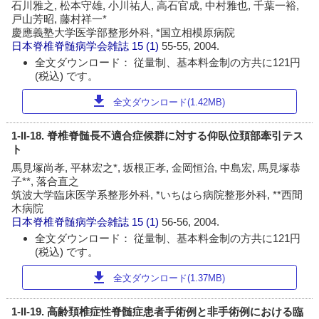
石川雅之, 松本守雄, 小川祐人, 高石官成, 中村雅也, 千葉一裕,
戸山芳昭, 藤村祥一*
慶應義塾大学医学部整形外科, *国立相模原病院
日本脊椎脊髄病学会雑誌
15 (1)
55-55, 2004.
全文ダウンロード： 従量制、基本料金制の方共に121円
(税込) です。
download
全文ダウンロード(1.42MB)
1-II-18. 脊椎脊髄長不適合症候群に対する仰臥位頚部牽引テス
ト
馬見塚尚孝, 平林宏之*, 坂根正孝, 金岡恒治, 中島宏, 馬見塚恭
子**, 落合直之
筑波大学臨床医学系整形外科, *いちはら病院整形外科, **西間
木病院
日本脊椎脊髄病学会雑誌
15 (1)
56-56, 2004.
全文ダウンロード： 従量制、基本料金制の方共に121円
(税込) です。
download
全文ダウンロード(1.37MB)
1-II-19. 高齢頚椎症性脊髄症患者手術例と非手術例における臨