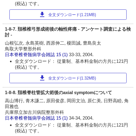
(税込) です。
download
全文ダウンロード(1.21MB)
1-II-7. 頚椎椎弓形成術後の軸性疼痛 - アンケート調査による検
討 -
山根弘次, 永島英樹, 西原伸二, 榎田誠, 豊島良太
鳥取大学整形外科
日本脊椎脊髄病学会雑誌
15 (1)
33-33, 2004.
全文ダウンロード： 従量制、基本料金制の方共に121円
(税込) です。
download
全文ダウンロード(1.32MB)
1-II-8. 頚椎脊柱管拡大術後のaxial symptomについて
高山博行, 青木謙二, 原田俊彦, 岡田文治, 原仁美, 日野高睦, 角
田雅也
兵庫県立加古川病院整形外科
日本脊椎脊髄病学会雑誌
15 (1)
34-34, 2004.
全文ダウンロード： 従量制、基本料金制の方共に121円
(税込) です。