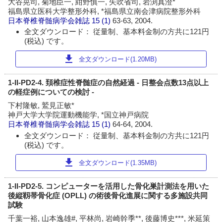
大谷晃司, 菊地臣一, 紺野慎一, 矢吹省司, 岩渕真澄*
福島県立医科大学整形外科, *福島県立南会津病院整形外科
日本脊椎脊髄病学会雑誌
15 (1)
63-63, 2004.
全文ダウンロード： 従量制、基本料金制の方共に121円
(税込) です。
download
全文ダウンロード(1.20MB)
1-II-PD2-4. 頚椎症性脊髄症の自然経過 - 日整会点数13点以上
の軽症例についての検討 -
下村隆敏, 鷲見正敏*
神戸大学大学院運動機能学, *国立神戸病院
日本脊椎脊髄病学会雑誌
15 (1)
64-64, 2004.
全文ダウンロード： 従量制、基本料金制の方共に121円
(税込) です。
download
全文ダウンロード(1.35MB)
1-II-PD2-5. コンピューターを活用した骨化巣計測法を用いた
後縦靱帯骨化症 (OPLL) の術後骨化進展に関する多施設共同
試験
千葉一裕, 山本逸雄#, 平林尚, 岩崎幹季**, 後藤博史***, 米延策