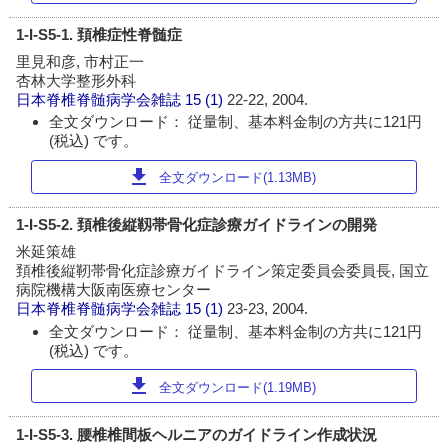
1-I-S5-1. 頚椎症性脊髄症
里見和彦, 市村正一
杏林大学整形外科
日本脊椎脊髄病学会雑誌
15 (1)
22-22, 2004.
全文ダウンロード： 従量制、基本料金制の方共に121円
(税込) です。
download
全文ダウンロード(1.13MB)
1-I-S5-2. 頚椎後縦靱帯骨化症診療ガイドラインの開発
米延策雄
頚椎後縦靭帯骨化症診療ガイドライン策定委員会委員長, 国立
病院機構大阪南医療センター
日本脊椎脊髄病学会雑誌
15 (1)
23-23, 2004.
全文ダウンロード： 従量制、基本料金制の方共に121円
(税込) です。
download
全文ダウンロード(1.19MB)
1-I-S5-3. 腰椎椎間板ヘルニアのガイドライン作成状況