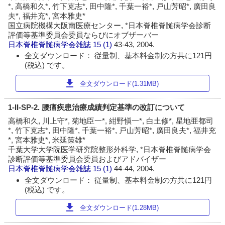
*, 高橋和久*, 竹下克志*, 田中隆*, 千葉一裕*, 戸山芳昭*, 廣田良
夫*, 福井充*, 宮本雅史*
国立病院機構大阪南医療センター, *日本脊椎脊髄病学会診断
評価等基準委員会委員ならびにオブザーバー
日本脊椎脊髄病学会雑誌
15 (1)
43-43, 2004.
全文ダウンロード： 従量制、基本料金制の方共に121円
(税込) です。
download
全文ダウンロード(1.31MB)
1-II-SP-2. 腰痛疾患治療成績判定基準の改訂について
高橋和久, 川上守*, 菊地臣一*, 紺野愼一*, 白土修*, 星地亜都司
*, 竹下克志*, 田中隆*, 千葉一裕*, 戸山芳昭*, 廣田良夫*, 福井充
*, 宮本雅史*, 米延策雄*
千葉大学大学院医学研究院整形外科学, *日本脊椎脊髄病学会
診断評価等基準委員会委員およびアドバイザー
日本脊椎脊髄病学会雑誌
15 (1)
44-44, 2004.
全文ダウンロード： 従量制、基本料金制の方共に121円
(税込) です。
download
全文ダウンロード(1.28MB)