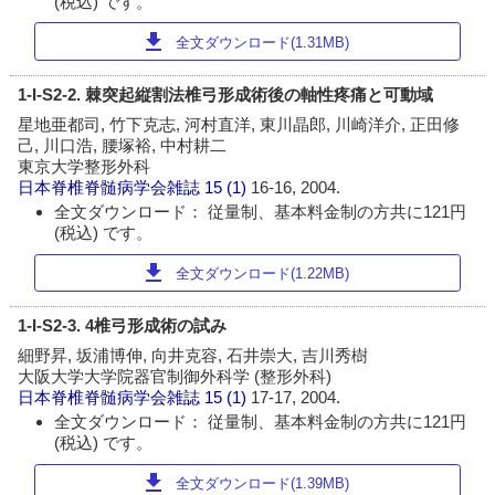
(税込) です。
download
全文ダウンロード(1.31MB)
1-I-S2-2. 棘突起縦割法椎弓形成術後の軸性疼痛と可動域
星地亜都司, 竹下克志, 河村直洋, 東川晶郎, 川崎洋介, 正田修
己, 川口浩, 腰塚裕, 中村耕二
東京大学整形外科
日本脊椎脊髄病学会雑誌
15 (1)
16-16, 2004.
全文ダウンロード： 従量制、基本料金制の方共に121円
(税込) です。
download
全文ダウンロード(1.22MB)
1-I-S2-3. 4椎弓形成術の試み
細野昇, 坂浦博伸, 向井克容, 石井崇大, 吉川秀樹
大阪大学大学院器官制御外科学 (整形外科)
日本脊椎脊髄病学会雑誌
15 (1)
17-17, 2004.
全文ダウンロード： 従量制、基本料金制の方共に121円
(税込) です。
download
全文ダウンロード(1.39MB)