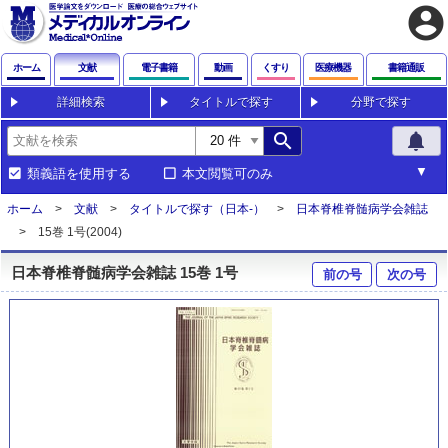
account_circle
ホーム
文献
電子書籍
動画
くすり
医療機器
書籍通販
詳細検索
タイトルで探す
分野で探す
search
notifications
類義語を使用する
本文閲覧可のみ
ホーム
文献
タイトルで探す（日本-）
日本脊椎脊髄病学会雑誌
15巻 1号(2004)
日本脊椎脊髄病学会雑誌 15巻 1号
前の号
次の号