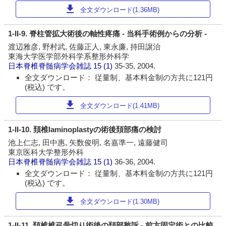
download
全文ダウンロード(1.36MB)
1-II-9. 脊柱管拡大術後の軸性疼痛 - 当科手術例からの分析 -
渡辺雅彦, 野村武, 佐藤正人, 東永廉, 持田譲治
東海大学医学部外科学系整形外科学
日本脊椎脊髄病学会雑誌
15 (1)
35-35, 2004.
全文ダウンロード： 従量制、基本料金制の方共に121円
(税込) です。
download
全文ダウンロード(1.41MB)
1-II-10. 頚椎laminoplastyの術後頚部痛の検討
池上仁志, 田中惠, 矢数俊明, 名嘉準一, 遠藤健司
東京医科大学整形外科
日本脊椎脊髄病学会雑誌
15 (1)
36-36, 2004.
全文ダウンロード： 従量制、基本料金制の方共に121円
(税込) です。
download
全文ダウンロード(1.30MB)
1-II-11. 頚椎椎弓骨切り術後の頚部愁訴 - 前方固定術との比較