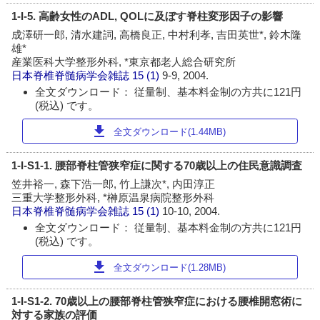
1-I-5. 高齢女性のADL, QOLに及ぼす脊柱変形因子の影響
成澤研一郎, 清水建詞, 高橋良正, 中村利孝, 吉田英世*, 鈴木隆
雄*
産業医科大学整形外科, *東京都老人総合研究所
日本脊椎脊髄病学会雑誌
15 (1)
9-9, 2004.
全文ダウンロード： 従量制、基本料金制の方共に121円
(税込) です。
download
全文ダウンロード(1.44MB)
1-I-S1-1. 腰部脊柱管狭窄症に関する70歳以上の住民意識調査
笠井裕一, 森下浩一郎, 竹上謙次*, 内田淳正
三重大学整形外科, *榊原温泉病院整形外科
日本脊椎脊髄病学会雑誌
15 (1)
10-10, 2004.
全文ダウンロード： 従量制、基本料金制の方共に121円
(税込) です。
download
全文ダウンロード(1.28MB)
1-I-S1-2. 70歳以上の腰部脊柱管狭窄症における腰椎開窓術に
対する家族の評価