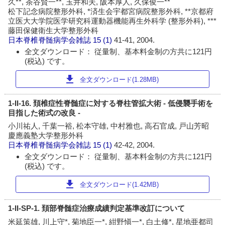
久**, 茶谷賢一**, 玉井和夫, 阪本厚人, 久保俊一**
松下記念病院整形外科, *済生会宇都宮病院整形外科, **京都府
立医大大学院医学研究科運動器機能再生外科学 (整形外科), ***
藤田保健衛生大学整形外科
日本脊椎脊髄病学会雑誌
15 (1)
41-41, 2004.
全文ダウンロード： 従量制、基本料金制の方共に121円
(税込) です。
download
全文ダウンロード(1.28MB)
1-II-16. 頚椎症性脊髄症に対する脊柱管拡大術 - 低侵襲手術を
目指した術式の改良 -
小川祐人, 千葉一裕, 松本守雄, 中村雅也, 高石官成, 戸山芳昭
慶應義塾大学整形外科
日本脊椎脊髄病学会雑誌
15 (1)
42-42, 2004.
全文ダウンロード： 従量制、基本料金制の方共に121円
(税込) です。
download
全文ダウンロード(1.42MB)
1-II-SP-1. 頚部脊髄症治療成績判定基準改訂について
米延策雄, 川上守*, 菊地臣一*, 紺野愼一*, 白土修*, 星地亜都司