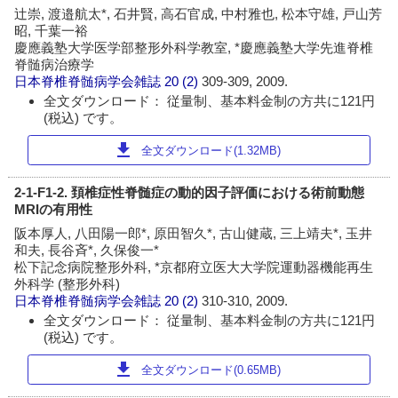
辻崇, 渡邉航太*, 石井賢, 高石官成, 中村雅也, 松本守雄, 戸山芳
昭, 千葉一裕
慶應義塾大学医学部整形外科学教室, *慶應義塾大学先進脊椎
脊髄病治療学
日本脊椎脊髄病学会雑誌
20 (2)
309-309, 2009.
全文ダウンロード： 従量制、基本料金制の方共に121円
(税込) です。
download
全文ダウンロード(1.32MB)
2-1-F1-2. 頚椎症性脊髄症の動的因子評価における術前動態
MRIの有用性
阪本厚人, 八田陽一郎*, 原田智久*, 古山健蔵, 三上靖夫*, 玉井
和夫, 長谷斉*, 久保俊一*
松下記念病院整形外科, *京都府立医大大学院運動器機能再生
外科学 (整形外科)
日本脊椎脊髄病学会雑誌
20 (2)
310-310, 2009.
全文ダウンロード： 従量制、基本料金制の方共に121円
(税込) です。
download
全文ダウンロード(0.65MB)