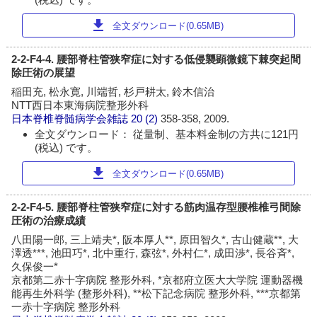
download
全文ダウンロード(0.65MB)
2-2-F4-4. 腰部脊柱管狭窄症に対する低侵襲顕微鏡下棘突起間
除圧術の展望
稲田充, 松永寛, 川端哲, 杉戸耕太, 鈴木信治
NTT西日本東海病院整形外科
日本脊椎脊髄病学会雑誌
20 (2)
358-358, 2009.
全文ダウンロード： 従量制、基本料金制の方共に121円
(税込) です。
download
全文ダウンロード(0.65MB)
2-2-F4-5. 腰部脊柱管狭窄症に対する筋肉温存型腰椎椎弓間除
圧術の治療成績
八田陽一郎, 三上靖夫*, 阪本厚人**, 原田智久*, 古山健蔵**, 大
澤透***, 池田巧*, 北中重行, 森弦*, 外村仁*, 成田渉*, 長谷斉*,
久保俊一*
京都第二赤十字病院 整形外科, *京都府立医大大学院 運動器機
能再生外科学 (整形外科), **松下記念病院 整形外科, ***京都第
一赤十字病院 整形外科