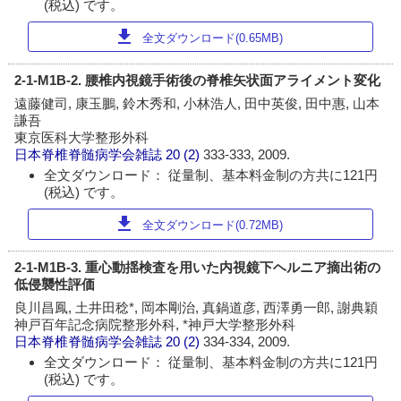
(税込) です。
download
全文ダウンロード(0.65MB)
2-1-M1B-2. 腰椎内視鏡手術後の脊椎矢状面アライメント変化
遠藤健司, 康玉鵬, 鈴木秀和, 小林浩人, 田中英俊, 田中惠, 山本
謙吾
東京医科大学整形外科
日本脊椎脊髄病学会雑誌
20 (2)
333-333, 2009.
全文ダウンロード： 従量制、基本料金制の方共に121円
(税込) です。
download
全文ダウンロード(0.72MB)
2-1-M1B-3. 重心動揺検査を用いた内視鏡下ヘルニア摘出術の
低侵襲性評価
良川昌鳳, 土井田稔*, 岡本剛治, 真鍋道彦, 西澤勇一郎, 謝典穎
神戸百年記念病院整形外科, *神戸大学整形外科
日本脊椎脊髄病学会雑誌
20 (2)
334-334, 2009.
全文ダウンロード： 従量制、基本料金制の方共に121円
(税込) です。