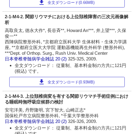
download
全文ダウンロード(0.66MB)
2-1-M4-2. 関節リウマチにおける上位頚椎障害の三次元画像解
析
高取良太, 徳永大作*, 長谷斉**, Howard An***, 井上望***, 久保
俊一**
西陣病院整形外科, *京都府立医科大学 生体材料・生体力学講
座, **京都府立医大大学院 運動器機能再生外科学 (整形外科),
***Dept. of Orthop. Surg., Rush Univ. Medical Center
日本脊椎脊髄病学会雑誌
20 (2)
325-325, 2009.
全文ダウンロード： 従量制、基本料金制の方共に121円
(税込) です。
download
全文ダウンロード(0.93MB)
2-1-M4-3. 上位頚椎病変を有する関節リウマチ手術症例におけ
る睡眠時無呼吸症候群の検討
安宅洋美, 丹野隆明, 宮下智大, 山崎正志*
国保松戸市立病院整形外科, *千葉大学整形外科
日本脊椎脊髄病学会雑誌
20 (2)
326-326, 2009.
全文ダウンロード： 従量制、基本料金制の方共に121円
(税込) です。