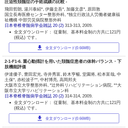
圧迫性頚髄症の手術成績の比較 -
飛田哲朗, 湯川泰紹*, 伊藤圭吾*, 加藤文彦*, 原田敦
国立長寿医療センター整形外科, *独立行政法人労働者健康福
祉機構 中部労災病院整形外科
日本脊椎脊髄病学会雑誌
20 (2)
313-313, 2009.
全文ダウンロード： 従量制、基本料金制の方共に121円
(税込) です。
download
全文ダウンロード(0.66MB)
2-1-F1-6. 重心動揺計を用いた頚髄症患者の体幹バランス・下
肢機能評価
伊達優子, 豊田宏光, 寺井秀富, 鈴木亨暢, 堂園将, 松本富哉, 中
土保*, 赤松波子**, 中村博亮, 高岡邦夫
大阪市立大学整形外科, *辻外科リハビリテーション病院, **大
阪市立大学リハビリテーション科
日本脊椎脊髄病学会雑誌
20 (2)
314-314, 2009.
全文ダウンロード： 従量制、基本料金制の方共に121円
(税込) です。
download
全文ダウンロード(0.66MB)