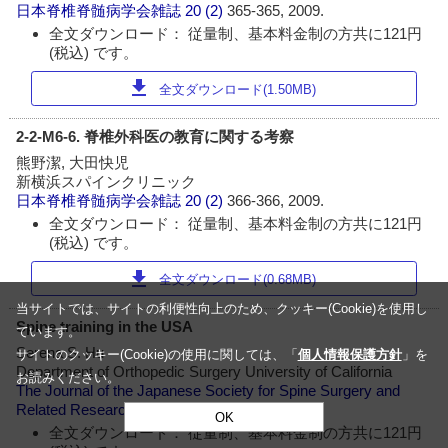
日本脊椎脊髄病学会雑誌
20 (2)
365-365, 2009.
全文ダウンロード： 従量制、基本料金制の方共に121円
(税込) です。
download
全文ダウンロード(1.50MB)
2-2-M6-6. 脊椎外科医の教育に関する考察
熊野潔, 大田快児
新横浜スパインクリニック
日本脊椎脊髄病学会雑誌
20 (2)
366-366, 2009.
全文ダウンロード： 従量制、基本料金制の方共に121円
(税込) です。
download
全文ダウンロード(0.68MB)
当サイトでは、サイトの利便性向上のため、クッキー(Cookie)を使用し
Spine training in the USA
ています。
Serena S. Hu
サイトのクッキー(Cookie)の使用に関しては、「
個人情報保護方針
」を
Department of Orthopedic Surgery University of California
お読みください。
The Journal of the Japanese Society for Spine Surgery and
Related Research
20 (2)
367-367, 2009.
OK
全文ダウンロード： 従量制、基本料金制の方共に121円