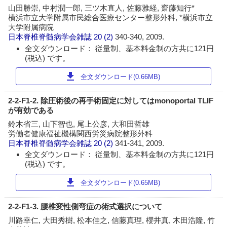
山田勝崇, 中村潤一郎, 三ツ木直人, 佐藤雅経, 齋藤知行*
横浜市立大学附属市民総合医療センター整形外科, *横浜市立
大学附属病院
日本脊椎脊髄病学会雑誌
20 (2)
340-340, 2009.
全文ダウンロード： 従量制、基本料金制の方共に121円
(税込) です。
download
全文ダウンロード(0.66MB)
2-2-F1-2. 除圧術後の再手術固定に対してはmonoportal TLIF
が有効である
鈴木省三, 山下智也, 尾上公彦, 大和田哲雄
労働者健康福祉機構関西労災病院整形外科
日本脊椎脊髄病学会雑誌
20 (2)
341-341, 2009.
全文ダウンロード： 従量制、基本料金制の方共に121円
(税込) です。
download
全文ダウンロード(0.65MB)
2-2-F1-3. 腰椎変性側弯症の術式選択について
川路幸仁, 大田秀樹, 松本佳之, 信藤真理, 櫻井真, 木田浩隆, 竹