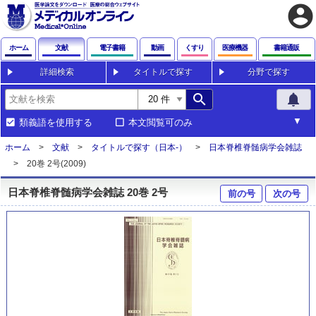
account_circle
ホーム
文献
電子書籍
動画
くすり
医療機器
書籍通販
詳細検索
タイトルで探す
分野で探す
search
notifications
類義語を使用する
本文閲覧可のみ
ホーム
文献
タイトルで探す（日本-）
日本脊椎脊髄病学会雑誌
20巻 2号(2009)
日本脊椎脊髄病学会雑誌 20巻 2号
前の号
次の号