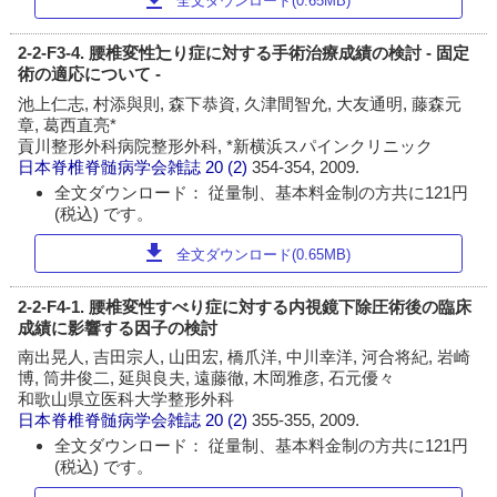
download
全文ダウンロード(0.65MB)
2-2-F3-4. 腰椎変性辷り症に対する手術治療成績の検討 - 固定
術の適応について -
池上仁志, 村添與則, 森下恭資, 久津間智允, 大友通明, 藤森元
章, 葛西直亮*
貢川整形外科病院整形外科, *新横浜スパインクリニック
日本脊椎脊髄病学会雑誌
20 (2)
354-354, 2009.
全文ダウンロード： 従量制、基本料金制の方共に121円
(税込) です。
download
全文ダウンロード(0.65MB)
2-2-F4-1. 腰椎変性すべり症に対する内視鏡下除圧術後の臨床
成績に影響する因子の検討
南出晃人, 吉田宗人, 山田宏, 橋爪洋, 中川幸洋, 河合将紀, 岩崎
博, 筒井俊二, 延與良夫, 遠藤徹, 木岡雅彦, 石元優々
和歌山県立医科大学整形外科
日本脊椎脊髄病学会雑誌
20 (2)
355-355, 2009.
全文ダウンロード： 従量制、基本料金制の方共に121円
(税込) です。