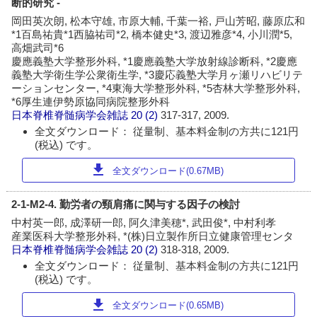
断的研究 -
岡田英次朗, 松本守雄, 市原大輔, 千葉一裕, 戸山芳昭, 藤原広和
*1百島祐貴*1西脇祐司*2, 橋本健史*3, 渡辺雅彦*4, 小川潤*5,
高畑武司*6
慶應義塾大学整形外科, *1慶應義塾大学放射線診断科, *2慶應
義塾大学衛生学公衆衛生学, *3慶応義塾大学月ヶ瀬リハビリテ
ーションセンター, *4東海大学整形外科, *5杏林大学整形外科,
*6厚生連伊勢原協同病院整形外科
日本脊椎脊髄病学会雑誌
20 (2)
317-317, 2009.
全文ダウンロード： 従量制、基本料金制の方共に121円
(税込) です。
download
全文ダウンロード(0.67MB)
2-1-M2-4. 勤労者の頸肩痛に関与する因子の検討
中村英一郎, 成澤研一郎, 阿久津美穂*, 武田俊*, 中村利孝
産業医科大学整形外科, *(株)日立製作所日立健康管理センタ
日本脊椎脊髄病学会雑誌
20 (2)
318-318, 2009.
全文ダウンロード： 従量制、基本料金制の方共に121円
(税込) です。
download
全文ダウンロード(0.65MB)