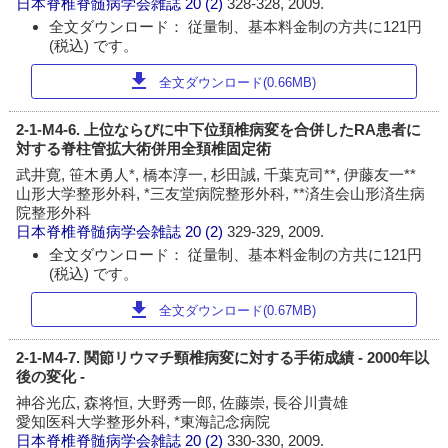
日本脊椎脊髄病学会雑誌
20 (2)
328-328, 2009.
全文ダウンロード： 従量制、基本料金制の方共に121円
(税込) です。
download
全文ダウンロード(0.66MB)
2-1-M4-6. 上位ならびに中下位頚椎病変を合併したRA患者に
対する脊柱管拡大術併用全頚椎固定術
武井寛, 笹木勇人*, 橋本淳一, 杉田誠, 千葉克司**, 伊藤友一**
山形大学整形外科, *三友堂病院整形外科, **済生会山形済生病
院整形外科
日本脊椎脊髄病学会雑誌
20 (2)
329-329, 2009.
全文ダウンロード： 従量制、基本料金制の方共に121円
(税込) です。
download
全文ダウンロード(0.67MB)
2-1-M4-7. 関節リウマチ頸椎病変に対する手術成績 - 2000年以
後の変化 -
神谷光広, 森将恒, 大野秀一郎, 佐藤崇, 長谷川貴雄
愛知医科大学整形外科, *東海記念病院
日本脊椎脊髄病学会雑誌
20 (2)
330-330, 2009.