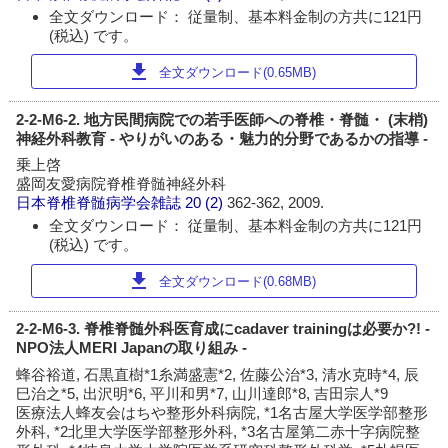
全文ダウンロード： 従量制、基本料金制の方共に121円
(税込) です。
download
全文ダウンロード(0.65MB)
2-2-M6-2. 地方民間病院での若手医師への脊椎・脊髄・ (末梢)
神経外科教育 - やりがいのある・魅力的分野であるかの指導 -
乗上啓
盛岡友愛病院脊椎脊髄神経外科
日本脊椎脊髄病学会雑誌
20 (2)
362-362, 2009.
全文ダウンロード： 従量制、基本料金制の方共に121円
(税込) です。
download
全文ダウンロード(0.68MB)
2-2-M6-3. 脊椎脊髄外科医育成にcadaver trainingは必要か?! -
NPO法人MERI Japanの取り組み -
蜂谷裕道, 石黒直樹*1糸満盛憲*2, 佐藤公治*3, 清水克時*4, 辰
巳治之*5, 出沢明*6, 平川和男*7, 山川達郎*8, 吉田宗人*9
医療法人蜂友会はちや整形外科病院, *1名古屋大学医学部整形
外科, *2北里大学医学部整形外科, *3名古屋第二赤十字病院整