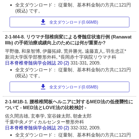
全文ダウンロード： 従量制、基本料金制の方共に121円
(税込) です。
download
全文ダウンロード(0.66MB)
2-1-M4-8. リウマチ頚椎病変による脊髄症状進行例 (Ranawat
IIIb) の手術治療成績向上のためには何が重要か?
平野徹, 和泉智博, 伊藤拓緯, 荒井勝光, 遠藤直人, 羽生忠正*
新潟大学医学部整形外科, *長岡赤十字病院リウマチ科
日本脊椎脊髄病学会雑誌
20 (2)
331-331, 2009.
全文ダウンロード： 従量制、基本料金制の方共に121円
(税込) です。
download
全文ダウンロード(0.65MB)
2-1-M1B-1. 腰椎椎間板ヘルニアに対するMED法の低侵襲性に
ついて - MED法とLOVE法の比較検討 -
佐久間吉雄, 玄奉学, 室谷錬太郎, 朝倉太郎
千葉中央メディカルセンター整形外科
日本脊椎脊髄病学会雑誌
20 (2)
332-332, 2009.
全文ダウンロード： 従量制、基本料金制の方共に121円