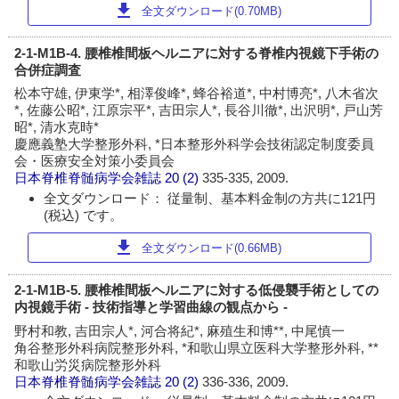
download
全文ダウンロード(0.70MB)
2-1-M1B-4. 腰椎椎間板ヘルニアに対する脊椎内視鏡下手術の
合併症調査
松本守雄, 伊東学*, 相澤俊峰*, 蜂谷裕道*, 中村博亮*, 八木省次
*, 佐藤公昭*, 江原宗平*, 吉田宗人*, 長谷川徹*, 出沢明*, 戸山芳
昭*, 清水克時*
慶應義塾大学整形外科, *日本整形外科学会技術認定制度委員
会・医療安全対策小委員会
日本脊椎脊髄病学会雑誌
20 (2)
335-335, 2009.
全文ダウンロード： 従量制、基本料金制の方共に121円
(税込) です。
download
全文ダウンロード(0.66MB)
2-1-M1B-5. 腰椎椎間板ヘルニアに対する低侵襲手術としての
内視鏡手術 - 技術指導と学習曲線の観点から -
野村和教, 吉田宗人*, 河合将紀*, 麻殖生和博**, 中尾慎一
角谷整形外科病院整形外科, *和歌山県立医科大学整形外科, **
和歌山労災病院整形外科
日本脊椎脊髄病学会雑誌
20 (2)
336-336, 2009.