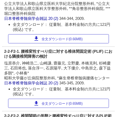
公立大学法人和歌山県立医科大学紀北分院整形外科, *公立大
学法人和歌山県立医科大学整形外科, **角谷整形外科病院, ***
堀口整形外科病院
日本脊椎脊髄病学会雑誌
20 (2)
344-344, 2009.
全文ダウンロード： 従量制、基本料金制の方共に121円
(税込) です。
download
全文ダウンロード(0.66MB)
2-2-F2-1. 腰椎変性すべり症に対する椎体間固定術 (PLIF) にお
ける隣接椎間障害の検討
塩原恭介, 神崎浩二, 山崎謙, 齋藤元, 立野慶, 本橋克利, 杉崎慶
三, 石田将也, 落合淳一, 石原陽平, 大下優介, 中島崇之, 森下益
多朗*, 小林奏*
昭和大学藤が丘病院整形外科, *麻生脊椎脊髄病腰痛センター
日本脊椎脊髄病学会雑誌
20 (2)
345-345, 2009.
全文ダウンロード： 従量制、基本料金制の方共に121円
(税込) です。
download
全文ダウンロード(0.65MB)
2-2-F2-2. 椎間関節の形態と腰椎変性すべり症に対するPLIF術