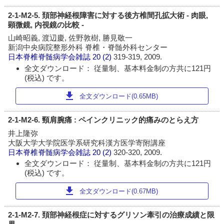
2-1-M2-5. 頚部神経根障害に対する後方椎間孔拡大術 - 肉眼,
顕微鏡, 内視鏡の比較 -
山崎昭義, 渡辺慶, 佐野敦樹, 勝見敬一
新潟中央病院整形外科 脊椎・脊髄外科センター
日本脊椎脊髄病学会雑誌
20 (2)
319-319, 2009.
全文ダウンロード： 従量制、基本料金制の方共に121円
(税込) です。
download
全文ダウンロード(0.65MB)
2-1-M2-6. 頸肩腕痛 : ペインクリニック的痛みのとらえ方
井上隆弥
大阪大学大学院医学系研究科漢方医学寄附講座
日本脊椎脊髄病学会雑誌
20 (2)
320-320, 2009.
全文ダウンロード： 従量制、基本料金制の方共に121円
(税込) です。
download
全文ダウンロード(0.67MB)
2-1-M2-7. 頚部神経根症に対するグリソン牽引の治療成績と限