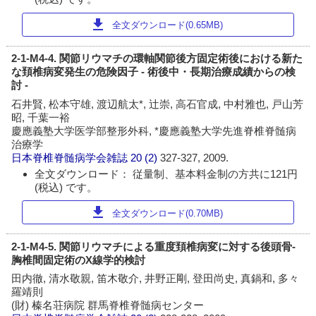
download
全文ダウンロード(0.65MB)
2-1-M4-4. 関節リウマチの環軸関節後方固定術後における新た
な頚椎病変発生の危険因子 - 術後中・長期治療成績からの検
討 -
石井賢, 松本守雄, 渡辺航太*, 辻崇, 高石官成, 中村雅也, 戸山芳
昭, 千葉一裕
慶應義塾大学医学部整形外科, *慶應義塾大学先進脊椎脊髄病
治療学
日本脊椎脊髄病学会雑誌
20 (2)
327-327, 2009.
全文ダウンロード： 従量制、基本料金制の方共に121円
(税込) です。
download
全文ダウンロード(0.70MB)
2-1-M4-5. 関節リウマチによる重度頚椎病変に対する後頭骨-
胸椎間固定術のX線学的検討
田内徹, 清水敬親, 笛木敬介, 井野正剛, 登田尚史, 真鍋和, 多々
羅靖則
(財) 榛名荘病院 群馬脊椎脊髄病センター