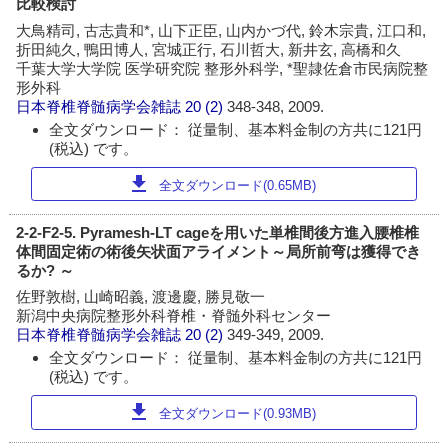
比較検討
大鳥精司, 古志貴和*, 山下正臣, 山内かづ代, 鈴木宗貴, 江口和,
折田純久, 鴨田博人, 宮城正行, 石川哲大, 新井玄, 高橋和久
千葉大学大学院 医学研究院 整形外科学, *聖隷佐倉市民病院整
形外科
日本脊椎脊髄病学会雑誌
20 (2)
348-348, 2009.
全文ダウンロード： 従量制、基本料金制の方共に121円
(税込) です。
download
全文ダウンロード(0.65MB)
2-2-F2-5. Pyramesh-LT cageを用いた単椎間後方進入腰椎椎
体間固定術の術後矢状面アライメント～局所前弯は獲得でき
るか? ～
佐野敦樹, 山崎昭義, 渡邊慶, 勝見敬一
新潟中央病院整形外科脊椎・脊髄外科センター
日本脊椎脊髄病学会雑誌
20 (2)
349-349, 2009.
全文ダウンロード： 従量制、基本料金制の方共に121円
(税込) です。
download
全文ダウンロード(0.93MB)