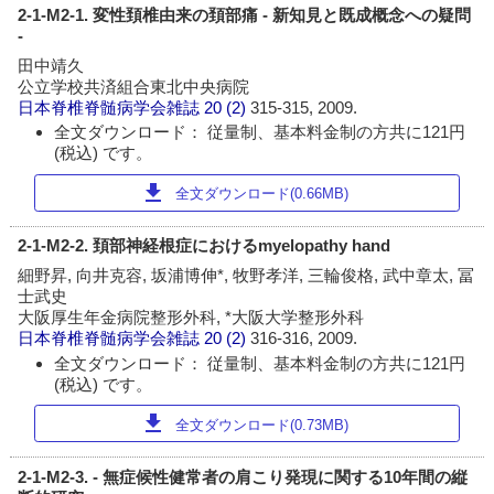
2-1-M2-1. 変性頚椎由来の頚部痛 - 新知見と既成概念への疑問
-
田中靖久
公立学校共済組合東北中央病院
日本脊椎脊髄病学会雑誌
20 (2)
315-315, 2009.
全文ダウンロード： 従量制、基本料金制の方共に121円
(税込) です。
download
全文ダウンロード(0.66MB)
2-1-M2-2. 頚部神経根症におけるmyelopathy hand
細野昇, 向井克容, 坂浦博伸*, 牧野孝洋, 三輪俊格, 武中章太, 冨
士武史
大阪厚生年金病院整形外科, *大阪大学整形外科
日本脊椎脊髄病学会雑誌
20 (2)
316-316, 2009.
全文ダウンロード： 従量制、基本料金制の方共に121円
(税込) です。
download
全文ダウンロード(0.73MB)
2-1-M2-3. - 無症候性健常者の肩こり発現に関する10年間の縦