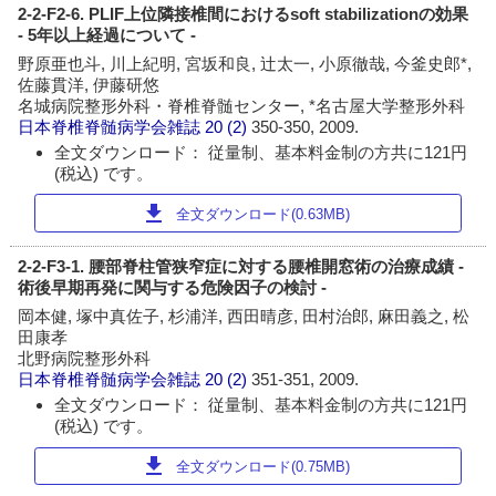
2-2-F2-6. PLIF上位隣接椎間におけるsoft stabilizationの効果
- 5年以上経過について -
野原亜也斗, 川上紀明, 宮坂和良, 辻太一, 小原徹哉, 今釜史郎*,
佐藤貫洋, 伊藤研悠
名城病院整形外科・脊椎脊髄センター, *名古屋大学整形外科
日本脊椎脊髄病学会雑誌
20 (2)
350-350, 2009.
全文ダウンロード： 従量制、基本料金制の方共に121円
(税込) です。
download
全文ダウンロード(0.63MB)
2-2-F3-1. 腰部脊柱管狭窄症に対する腰椎開窓術の治療成績 -
術後早期再発に関与する危険因子の検討 -
岡本健, 塚中真佐子, 杉浦洋, 西田晴彦, 田村治郎, 麻田義之, 松
田康孝
北野病院整形外科
日本脊椎脊髄病学会雑誌
20 (2)
351-351, 2009.
全文ダウンロード： 従量制、基本料金制の方共に121円
(税込) です。
download
全文ダウンロード(0.75MB)