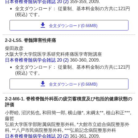
日本脊椎脊髄病学会雑誌
20 (2)
359-359, 2009.
全文ダウンロード： 従量制、基本料金制の方共に121円
(税込) です。
download
全文ダウンロード(0.66MB)
2-2-LS5. 脊髄障害性疼痛
柴田政彦
大阪大学大学院医学系研究科疼痛医学寄附講座
日本脊椎脊髄病学会雑誌
20 (2)
360-360, 2009.
全文ダウンロード： 従量制、基本料金制の方共に121円
(税込) です。
download
全文ダウンロード(0.66MB)
2-2-M6-1. 脊椎脊髄外科医の疲労蓄積度及び包括的健康状態の
評価
小野睦, 沼沢拓也, 和田簡一郎, 横山徹*, 末綱太**, 植山和正***,
藤哲
弘前大学医学部附属病院整形外科, *大館市立総合病院整形外
科, **八戸市民病院整形外科, ***弘前記念病院整形外科
日本脊椎脊髄病学会雑誌
20 (2)
361-361, 2009.