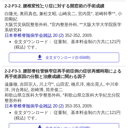
2-2-F3-2. 腰椎変性辷り症に対する開窓術の手術成績
白隆光, 奥田真也, 兼松文昭, 山崎良二, 宮内晃*, 岩崎幹季**, 小
田剛紀
大阪労災病院整形外科, *宮内整形外科, **大阪大学大学院医学
系研究科
日本脊椎脊髄病学会雑誌
20 (2)
352-352, 2009.
全文ダウンロード： 従量制、基本料金制の方共に121円
(税込) です。
download
全文ダウンロード(0.65MB)
2-2-F3-3. 腰部脊柱管狭窄症再手術症例の症状再燃時期による
再手術原因の分類と治療成績に関わる因子
遠藤徹, 吉田宗人, 川上守*, 山田宏, 橋爪洋, 南出晃人, 中川幸
洋, 河合将紀, 岩崎博, 筒井俊二
和歌山県立医科大学整形外科, *和歌山県立医科大学紀北分院
整形外科
日本脊椎脊髄病学会雑誌
20 (2)
353-353, 2009.
全文ダウンロード： 従量制、基本料金制の方共に121円
(税込) です。