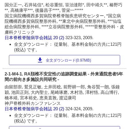
国分正一, 石井祐信*, 松谷重恒, 笹治達郎*, 田中靖久**, 椿野巧
**, 高橋康平***, 後藤昌子****, 菅栄一*****
国立病院機構西多賀病院脊椎脊髄疾患研究センター, *国立病
院機構西多賀病院整形外科, **東北中央病院整形外科, ***仙塩
総合病院整形外科, ****立谷病院整形外科, *****菅整形外科・皮
膚科クリニック
日本脊椎脊髄病学会雑誌
20 (2)
323-323, 2009.
全文ダウンロード： 従量制、基本料金制の方共に121円
(税込) です。
download
全文ダウンロード(0.97MB)
2-1-M4-1. RA頚椎不安定性の追跡調査結果 - 外来通院患者5年
間の前向き多施設共同研究 -
由留部崇, 鷲見正敏, 土井田稔, 前野耕一郎, 角谷賢一朗, 張鐘
穎, 池田正則, 大内聖士, 尾崎琢磨, 木村浩, 澤村悟, 高山博行,
橋本靖, 宮本裕史, 恵美直敦, 渡辺康司
神戸脊椎外科カンファレンス
日本脊椎脊髄病学会雑誌
20 (2)
324-324, 2009.
全文ダウンロード： 従量制、基本料金制の方共に121円
(税込) です。