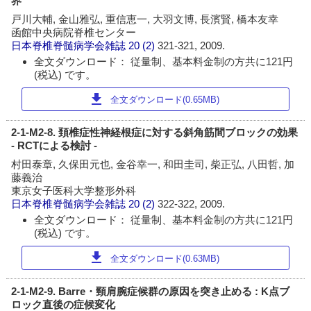
界
戸川大輔, 金山雅弘, 重信恵一, 大羽文博, 長濱賢, 橋本友幸
函館中央病院脊椎センター
日本脊椎脊髄病学会雑誌
20 (2)
321-321, 2009.
全文ダウンロード： 従量制、基本料金制の方共に121円
(税込) です。
download
全文ダウンロード(0.65MB)
2-1-M2-8. 頚椎症性神経根症に対する斜角筋間ブロックの効果
- RCTによる検討 -
村田泰章, 久保田元也, 金谷幸一, 和田圭司, 柴正弘, 八田哲, 加
藤義治
東京女子医科大学整形外科
日本脊椎脊髄病学会雑誌
20 (2)
322-322, 2009.
全文ダウンロード： 従量制、基本料金制の方共に121円
(税込) です。
download
全文ダウンロード(0.63MB)
2-1-M2-9. Barre・頸肩腕症候群の原因を突き止める : K点ブ
ロック直後の症候変化