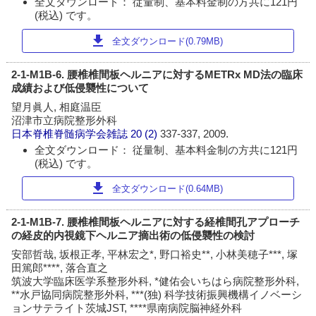
全文ダウンロード： 従量制、基本料金制の方共に121円
(税込) です。
download
全文ダウンロード(0.79MB)
2-1-M1B-6. 腰椎椎間板ヘルニアに対するMETRx MD法の臨床
成績および低侵襲性について
望月眞人, 相庭温臣
沼津市立病院整形外科
日本脊椎脊髄病学会雑誌
20 (2)
337-337, 2009.
全文ダウンロード： 従量制、基本料金制の方共に121円
(税込) です。
download
全文ダウンロード(0.64MB)
2-1-M1B-7. 腰椎椎間板ヘルニアに対する経椎間孔アプローチ
の経皮的内視鏡下ヘルニア摘出術の低侵襲性の検討
安部哲哉, 坂根正孝, 平林宏之*, 野口裕史**, 小林美穂子***, 塚
田篤郎****, 落合直之
筑波大学臨床医学系整形外科, *健佑会いちはら病院整形外科,
**水戸協同病院整形外科, ***(独) 科学技術振興機構イノベーシ
ョンサテライト茨城JST, ****県南病院脳神経外科