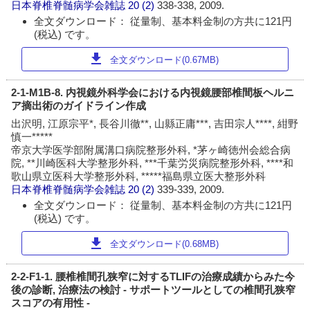
日本脊椎脊髄病学会雑誌
20 (2)
338-338, 2009.
全文ダウンロード： 従量制、基本料金制の方共に121円
(税込) です。
download
全文ダウンロード(0.67MB)
2-1-M1B-8. 内視鏡外科学会における内視鏡腰部椎間板ヘルニ
ア摘出術のガイドライン作成
出沢明, 江原宗平*, 長谷川徹**, 山縣正庸***, 吉田宗人****, 紺野
慎一*****
帝京大学医学部附属溝口病院整形外科, *茅ヶ崎徳州会総合病
院, **川崎医科大学整形外科, ***千葉労災病院整形外科, ****和
歌山県立医科大学整形外科, *****福島県立医大整形外科
日本脊椎脊髄病学会雑誌
20 (2)
339-339, 2009.
全文ダウンロード： 従量制、基本料金制の方共に121円
(税込) です。
download
全文ダウンロード(0.68MB)
2-2-F1-1. 腰椎椎間孔狭窄に対するTLIFの治療成績からみた今
後の診断, 治療法の検討 - サポートツールとしての椎間孔狭窄
スコアの有用性 -