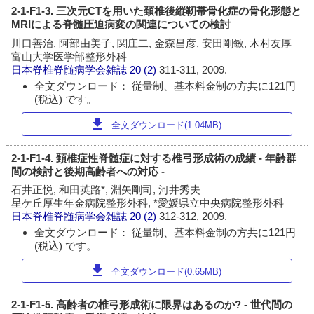
2-1-F1-3. 三次元CTを用いた頚椎後縦靭帯骨化症の骨化形態と
MRIによる脊髄圧迫病変の関連についての検討
川口善治, 阿部由美子, 関庄二, 金森昌彦, 安田剛敏, 木村友厚
富山大学医学部整形外科
日本脊椎脊髄病学会雑誌
20 (2)
311-311, 2009.
全文ダウンロード： 従量制、基本料金制の方共に121円
(税込) です。
download
全文ダウンロード(1.04MB)
2-1-F1-4. 頚椎症性脊髄症に対する椎弓形成術の成績 - 年齢群
間の検討と後期高齢者への対応 -
石井正悦, 和田英路*, 淵矢剛司, 河井秀夫
星ケ丘厚生年金病院整形外科, *愛媛県立中央病院整形外科
日本脊椎脊髄病学会雑誌
20 (2)
312-312, 2009.
全文ダウンロード： 従量制、基本料金制の方共に121円
(税込) です。
download
全文ダウンロード(0.65MB)
2-1-F1-5. 高齢者の椎弓形成術に限界はあるのか? - 世代間の