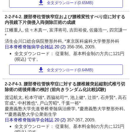
download
全文ダウンロード(0.65MB)
2-2-F4-2. 腰部脊柱管狭窄症および腰椎変性すべり症に対する
内視鏡下片側侵入両側除圧術の成績
江幡重人, 佐々木真一, 富澤将司, 吉田裕俊, 佐藤浩一, 四宮謙一
*
済生会川口総合病院整形外科, *東京医科歯科大学整形外科
日本脊椎脊髄病学会雑誌
20 (2)
356-356, 2009.
全文ダウンロード： 従量制、基本料金制の方共に121円
(税込) です。
download
全文ダウンロード(0.64MB)
2-2-F4-3. 腰部脊柱管狭窄症に対する腰椎棘突起縦割式椎弓切
除術の術後疼痛の検討 (前向きランダム化比較試験)
渡辺航太, 松本守雄*, 西脇祐司**, 池上健*, 辻崇*, 石井賢*, 高石
官成*, 中村雅也*, 戸山芳昭*, 千葉一裕*
慶應義塾大学先進脊椎脊髄病治療学, *慶應義塾大学整形外科,
**慶應義塾大学公衆衛生学
日本脊椎脊髄病学会雑誌
20 (2)
357-357, 2009.
全文ダウンロード： 従量制、基本料金制の方共に121円
(税込) です。