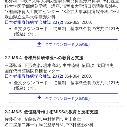
形外科, *4岐阜大学大学院医学系研究科整形外科学, *5札幌医
科大学医学部解剖学第一講座, *6帝京大学溝口病院整形外科,
*7湘南鎌倉人工関節センター, *8帝京大学溝口病院外科, *9和
歌山県立医科大学整形外科
日本脊椎脊髄病学会雑誌
20 (2)
363-363, 2009.
全文ダウンロード： 従量制、基本料金制の方共に121円
(税込) です。
download
全文ダウンロード(0.69MB)
2-2-M6-4. 脊椎外科研修医への教育と支援
三澤弘道, 下形光彦, 堤本高宏, 由井睦樹, 依田功, 太田浩史
国保依田窪病院脊椎センター
日本脊椎脊髄病学会雑誌
20 (2)
364-364, 2009.
全文ダウンロード： 従量制、基本料金制の方共に121円
(税込) です。
download
全文ダウンロード(0.68MB)
2-2-M6-5. 低侵襲脊椎手術MISSの教育と技術支援
佐藤公治, 安藤智洋, 中村博司*, 片山良仁
名古屋第二赤十字病院整形外科, *中村整形外科