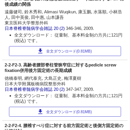
後成績の関係
遠藤健司, 鈴木秀和, Alimasi Wuqikun, 康玉鵬, 水落順, 小林浩
人, 田中英俊, 田中惠, 山本謙吾
東京医科大学整形外科
日本脊椎脊髄病学会雑誌
20 (2)
346-346, 2009.
全文ダウンロード： 従量制、基本料金制の方共に121円
(税込) です。
download
全文ダウンロード(0.81MB)
2-2-F2-3. 高齢者腰部脊柱管狭窄症に対するpedicle screw
fixation併用後方固定術の長期成績
徳橋泰明, 網代泰充, 大島正史, 梅澤夏樹
日本大学附属板橋病院整形外科
日本脊椎脊髄病学会雑誌
20 (2)
347-347, 2009.
全文ダウンロード： 従量制、基本料金制の方共に121円
(税込) です。
download
全文ダウンロード(0.81MB)
2-2-F2-4. 腰椎すべり症に対する前方固定術と後側方固定術の