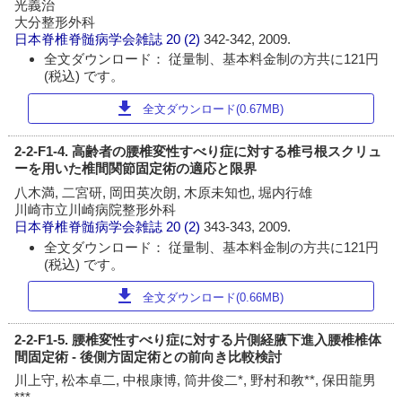
光義治
大分整形外科
日本脊椎脊髄病学会雑誌
20 (2)
342-342, 2009.
全文ダウンロード： 従量制、基本料金制の方共に121円
(税込) です。
download
全文ダウンロード(0.67MB)
2-2-F1-4. 高齢者の腰椎変性すべり症に対する椎弓根スクリュ
ーを用いた椎間関節固定術の適応と限界
八木満, 二宮研, 岡田英次朗, 木原未知也, 堀内行雄
川崎市立川崎病院整形外科
日本脊椎脊髄病学会雑誌
20 (2)
343-343, 2009.
全文ダウンロード： 従量制、基本料金制の方共に121円
(税込) です。
download
全文ダウンロード(0.66MB)
2-2-F1-5. 腰椎変性すべり症に対する片側経腋下進入腰椎椎体
間固定術 - 後側方固定術との前向き比較検討
川上守, 松本卓二, 中根康博, 筒井俊二*, 野村和教**, 保田龍男
***