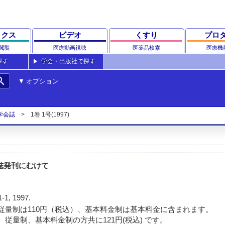
ックス
ビデオ
くすり
プロ
閲覧
医療動画視聴
医薬品検索
医療機
探す
学会・出版社で探す
rch
オプション
学会誌
1巻 1号(1997)
誌発刊にむけて
1-1, 1997.
従量制は110円（税込）、基本料金制は基本料金に含まれます。
 従量制、基本料金制の方共に121円(税込) です。