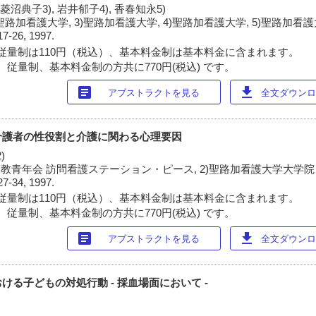
 菱沼典子3), 岩井郁子4), 香春知永5)
)聖路加看護大学, 3)聖路加看護大学, 4)聖路加看護大学, 5)聖路加看
17-26, 1997.
従量制は110円（税込）、基本料金制は基本料金に含まれます。
 従量制、基本料金制の方共に770円(税込) です。
article
download
アブストラクトを見る
全文ダウンロー
介護者の性役割と介護に関わる心理要因
)
督教青年会 訪問看護ステーション・ピース, 2)聖路加看護大学大学院
27-34, 1997.
従量制は110円（税込）、基本料金制は基本料金に含まれます。
 従量制、基本料金制の方共に770円(税込) です。
article
download
アブストラクトを見る
全文ダウンロー
る子どもの対処行動 - 採血場面において -