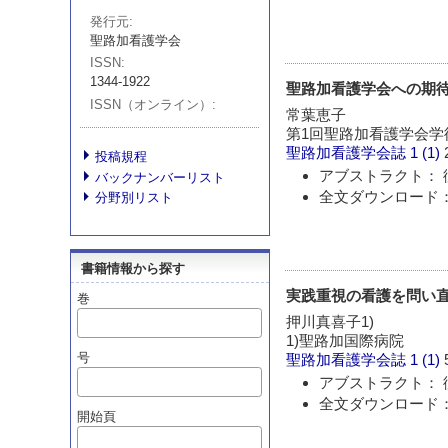
発行元
聖路加看護学会
ISSN
1344-1922
聖路加看護学会への期
ISSN（オンライン）
常葉恵子
第1回聖路加看護学会学
聖路加看護学会誌
1 (1)
投稿規程
アブストラクト： 
バックナンバーリスト
全文ダウンロード：
分野別リスト
書籍情報から探す
実践重視の看護を問い直
巻
押川真喜子1)
1)聖路加国際病院
号
聖路加看護学会誌
1 (1)
アブストラクト： 
全文ダウンロード：
開始頁