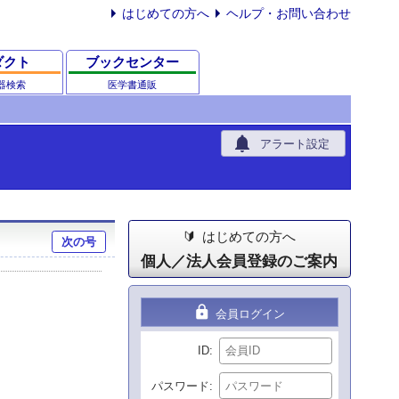
はじめての方へ
ヘルプ・お問い合わせ
ダクト
ブックセンター
器検索
医学書通販
notifications
アラート設定
はじめての方へ
次の号
個人／法人会員登録のご案内
lock
会員ログイン
ID
パスワード