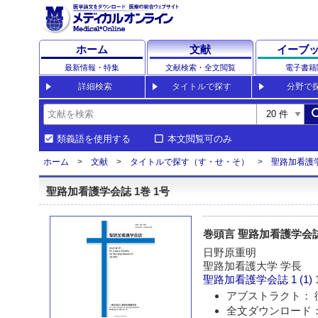
ホーム
文献
イーブ
最新情報・特集
文献検索・全文閲覧
電子書籍
詳細検索
タイトルで探す
分野で
sea
類義語を使用する
本文閲覧可のみ
ホーム
文献
タイトルで探す（す・せ・そ）
聖路加看護
聖路加看護学会誌 1巻 1号
巻頭言 聖路加看護学会
日野原重明
聖路加看護大学 学長
聖路加看護学会誌
1 (1)
アブストラクト： 
全文ダウンロード：