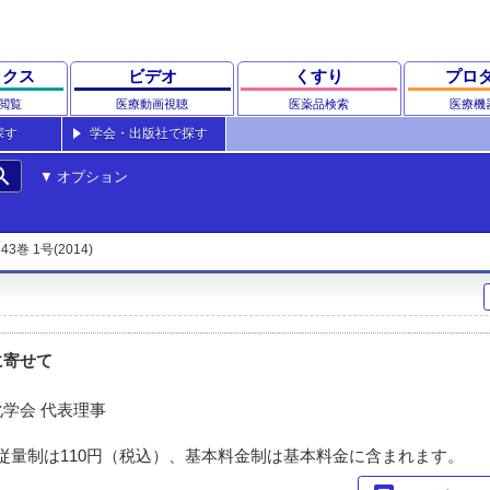
ックス
ビデオ
くすり
プロ
閲覧
医療動画視聴
医薬品検索
医療機
探す
学会・出版社で探す
rch
オプション
43巻 1号(2014)
に寄せて
学会 代表理事
従量制は110円（税込）、基本料金制は基本料金に含まれます。