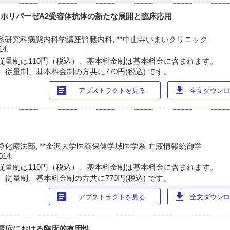
ホスホリパーゼA2受容体抗体の新たな展開と臨床応用
系研究科病態内科学講座腎臓内科, **中山寺いまいクリニック
14.
従量制は110円（税込）、基本料金制は基本料金に含まれます。
 従量制、基本料金制の方共に770円(税込) です。
article
download
アブストラクトを見る
全文ダウンロー
浄化療法部, **金沢大学医薬保健学域医学系 血液情報統御学
014.
従量制は110円（税込）、基本料金制は基本料金に含まれます。
 従量制、基本料金制の方共に770円(税込) です。
article
download
アブストラクトを見る
全文ダウンロー
尿病性腎症における臨床的有用性