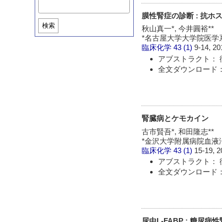
膜性腎症の診断 : 抗
検索
秋山真一*, 今井圓裕**
*名古屋大学大学院医学
臨床化学
43 (1)
9-14, 20
アブストラクト： 
全文ダウンロード：
腎臓病とケモカイン
古市賢吾*, 和田隆志**
*金沢大学附属病院血液
臨床化学
43 (1)
15-19, 2
アブストラクト： 
全文ダウンロード：
尿中L-FABP : 糖