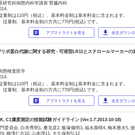
系研究科病態内科学講座 腎臓内科
014.
従量制は110円（税込）、基本料金制は基本料金に含まれます。
 従量制、基本料金制の方共に770円(税込) です。
article
download
アブストラクトを見る
全文ダウンロー
リポ蛋白代謝に関する研究 - 可溶型LR11とステロールマーカー
病態検査医学
014.
従量制は110円（税込）、基本料金制は基本料金に含まれます。
 従量制、基本料金制の方共に770円(税込) です。
article
download
アブストラクトを見る
全文ダウンロー
 C1濃度測定の技能試験ガイドライン (Ver.1.7:2013-10-18)
委員会, 白井秀明1, 桑克彦2, 飯塚儀明3, 福永壽晴4, 梅本雅夫5, 
9, 柳澤仁志10, 山本理11, 大久保和弘12