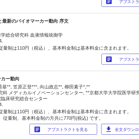
article
アブスト
と最新のバイオマーカー動向 序文
学総合研究科 血液情報統御学
4.
従量制は110円（税込）、基本料金制は基本料金に含まれます。
article
アブスト
ーカー動向
基**, 笠原正登***, 向山政志**, 柳田素子*,**
科 メディカルイノベーションセンター, **京都大学大学院医学研究科
院臨床研究総合センター
4.
従量制は110円（税込）、基本料金制は基本料金に含まれます。
 従量制、基本料金制の方共に770円(税込) です。
article
download
アブストラクトを見る
全文ダウンロー