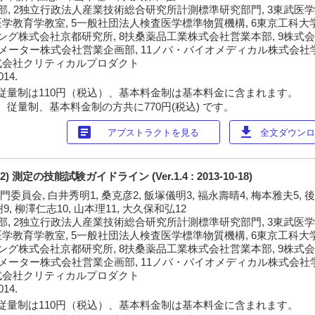
, 2独立行政法人産業技術総合研究所計測標準研究部門, 3東武医学
学教育学教室, 5一般社団法人検査医学標準物質機構, 6東京工科大
ング株式会社京都研究所, 8扶桑薬品工業株式会社営業本部, 9株式
オメーター株式会社営業企画部, 11ノバ・バイオメディカル株式会社学
式会社クリティカルプロダクト
014.
従量制は110円（税込）、基本料金制は基本料金に含まれます。
 従量制、基本料金制の方共に770円(税込) です。
article
download
アブストラクトを見る
全文ダウンロー
2) 測定の技能試験ガイドライン (Ver.1.4 : 2013-10-18)
委員会, 白井秀明1, 桑克彦2, 飯塚儀明3, 福永壽晴4, 梅本雅夫5, 
9, 柳澤仁志10, 山本理11, 大久保和弘12
, 2独立行政法人産業技術総合研究所計測標準研究部門, 3東武医学
学教育学教室, 5一般社団法人検査医学標準物質機構, 6東京工科大
ング株式会社京都研究所, 8扶桑薬品工業株式会社営業本部, 9株式
オメーター株式会社営業企画部, 11ノバ・バイオメディカル株式会社学
式会社クリティカルプロダクト
014.
従量制は110円（税込）、基本料金制は基本料金に含まれます。