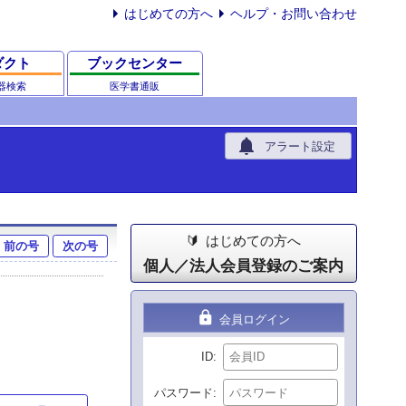
はじめての方へ
ヘルプ・お問い合わせ
ダクト
ブックセンター
器検索
医学書通販
notifications
アラート設定
はじめての方へ
前の号
次の号
個人／法人会員登録のご案内
lock
会員ログイン
ID
パスワード