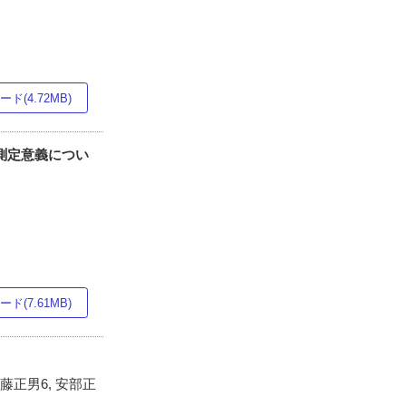
ド(4.72MB)
の測定意義につい
ド(7.61MB)
後藤正男6, 安部正