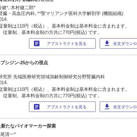
菅谷健*, 木村健二郎*
臓・高血圧内科, **聖マリアンナ医科大学解剖学 (機能組織)
014.
従量制は110円（税込）、基本料金制は基本料金に含まれます。
 従量制、基本料金制の方共に770円(税込) です。
article
download
アブストラクトを見る
全文ダウンロー
ヘプシジン-25からの視点
研究所 先端医療研究領域加齢制御研究分野腎臓内科
014.
従量制は110円（税込）、基本料金制は基本料金に含まれます。
 従量制、基本料金制の方共に770円(税込) です。
article
download
アブストラクトを見る
全文ダウンロー
た新たなバイオマーカー探索
松尾清一*