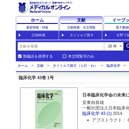
ホーム
文献
イーブ
最新情報・特集
文献検索・全文閲覧
電子書籍
詳細検索
タイトルで探す
分野で
sea
類義語を使用する
本文閲覧可のみ
ホーム
文献
タイトルで探す（ら行・わ）
臨床化学
臨床化学 43巻 1号
日本臨床化学会の未来
安東由喜雄
一般社団法人日本臨床化
臨床化学
43 (1)
2014.
アブストラクト： 