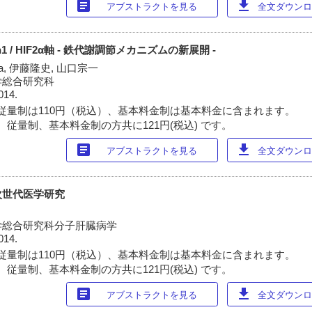
article
download
アブストラクトを見る
全文ダウンロー
rotein1 / HIF2α軸 - 鉄代謝調節メカニズムの新展開 -
stha, 伊藤隆史, 山口宗一
学総合研究科
014.
従量制は110円（税込）、基本料金制は基本料金に含まれます。
 従量制、基本料金制の方共に121円(税込) です。
article
download
アブストラクトを見る
全文ダウンロー
次世代医学研究
学総合研究科分子肝臓病学
014.
従量制は110円（税込）、基本料金制は基本料金に含まれます。
 従量制、基本料金制の方共に121円(税込) です。
article
download
アブストラクトを見る
全文ダウンロー