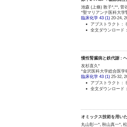
池森 (上條) 敦子*,**, 
*聖マリアンナ医科大学腎
臨床化学
43 (1)
20-24, 2
アブストラクト： 
全文ダウンロード：
慢性腎臓病と鉄代謝 : 
友杉直久*
*金沢医科大学総合医学
臨床化学
43 (1)
25-32, 2
アブストラクト： 
全文ダウンロード：
オミックス技術を用い
丸山彰一*, 秋山真一*, 