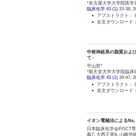
*名古屋大学大学院医学
臨床化学
43 (1)
33-38, 2
アブストラクト： 
全文ダウンロード：
中枢神経系の脂質および
て -
平山哲*
*順天堂大学大学院臨床
臨床化学
43 (1)
39-47, 2
アブストラクト： 
全文ダウンロード：
イオン電極法によるNa, K,
日本臨床化学会POCT専門
義7, 大西正憲8, 山崎浩樹