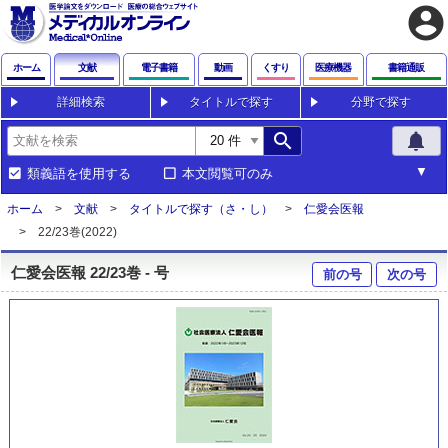
account_circle
ホーム
文献
電子書籍
動画
くすり
医療機器
書籍通販
詳細検索
タイトルで探す
分野で探す
search
notifications
類義語を使用する
本文閲覧可のみ
ホーム
文献
タイトルで探す（さ・し）
仁愛会医報
22/23巻(2022)
仁愛会医報 22/23巻 - 号
前の号
次の号