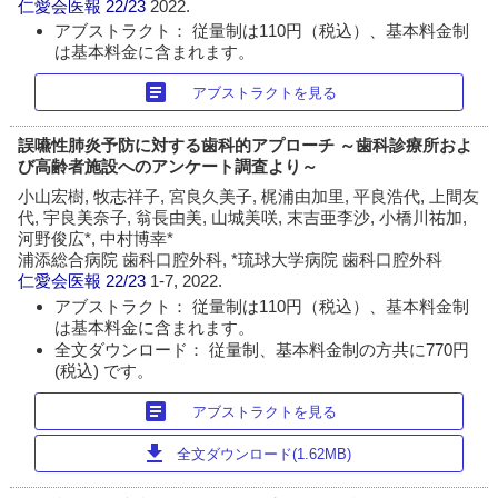
仁愛会医報
22/23
2022.
アブストラクト： 従量制は110円（税込）、基本料金制
は基本料金に含まれます。
article
アブストラクトを見る
誤嚥性肺炎予防に対する歯科的アプローチ ～歯科診療所およ
び高齢者施設へのアンケート調査より～
小山宏樹, 牧志祥子, 宮良久美子, 梶浦由加里, 平良浩代, 上間友
代, 宇良美奈子, 翁長由美, 山城美咲, 末吉亜李沙, 小橋川祐加,
河野俊広*, 中村博幸*
浦添総合病院 歯科口腔外科, *琉球大学病院 歯科口腔外科
仁愛会医報
22/23
1-7, 2022.
アブストラクト： 従量制は110円（税込）、基本料金制
は基本料金に含まれます。
全文ダウンロード： 従量制、基本料金制の方共に770円
(税込) です。
article
アブストラクトを見る
download
全文ダウンロード(1.62MB)