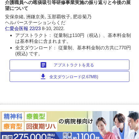
介護職員への喀痰吸引等研修事業実施の振り返りと今後の展
望について
安保奈緒, 洲鎌京美, 玉那覇牧子, 肥谷菊乃
ヘルパーステーションらくだ
仁愛会医報
22/23
8-10, 2022.
アブストラクト： 従量制は110円（税込）、基本料金制
は基本料金に含まれます。
全文ダウンロード： 従量制、基本料金制の方共に770円
(税込) です。
article
アブストラクトを見る
download
全文ダウンロード(2.67MB)