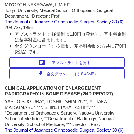
MIYOZOH NAKAGAWA, I. MIKI*
Tokyo University, Medical School, Orthopaedic Surgical
Department, *Director : Prof.
The Journal of Japanese Orthopaedic Surgical Society
30 (6)
709-727, 1956.
アブストラクト： 従量制は110円（税込）、基本料金制
は基本料金に含まれます。
全文ダウンロード： 従量制、基本料金制の方共に770円
(税込) です。
article
アブストラクトを見る
download
全文ダウンロード(18.45MB)
CLINICAL APPLICATION OF ENLARGEMENT
RADIOGRAPHY IN BONE DISEASE (2ND REPORT)
YASUO SUGIURA*, TOSHIO SHIMIZU**, YUTAKA
MATSUMARU*,***, SHINJI TAKAHASHI**,***
*Department of Orthopaedic Surgery, Nagoya University,
School of Medicine, **Department of Radiology, Nagoya
University, School of Medicine, ***Director : Prof.
The Journal of Japanese Orthopaedic Surgical Society
30 (6)