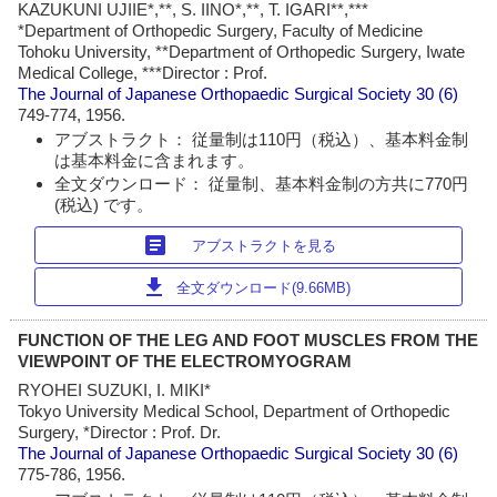
KAZUKUNI UJIIE*,**, S. IINO*,**, T. IGARI**,***
*Department of Orthopedic Surgery, Faculty of Medicine
Tohoku University, **Department of Orthopedic Surgery, Iwate
Medical College, ***Director : Prof.
The Journal of Japanese Orthopaedic Surgical Society
30 (6)
749-774, 1956.
アブストラクト： 従量制は110円（税込）、基本料金制
は基本料金に含まれます。
全文ダウンロード： 従量制、基本料金制の方共に770円
(税込) です。
article
アブストラクトを見る
download
全文ダウンロード(9.66MB)
FUNCTION OF THE LEG AND FOOT MUSCLES FROM THE
VIEWPOINT OF THE ELECTROMYOGRAM
RYOHEI SUZUKI, I. MIKI*
Tokyo University Medical School, Department of Orthopedic
Surgery, *Director : Prof. Dr.
The Journal of Japanese Orthopaedic Surgical Society
30 (6)
775-786, 1956.