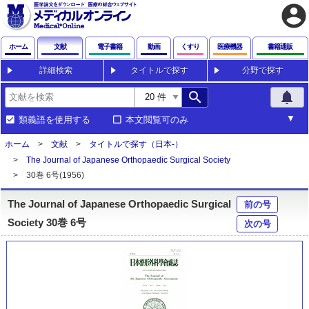
account_circle
ホーム
文献
電子書籍
動画
くすり
医療機器
書籍通販
詳細検索
タイトルで探す
分野で探す
search
notifications
類義語を使用する
本文閲覧可のみ
ホーム
文献
タイトルで探す（日本-）
The Journal of Japanese Orthopaedic Surgical Society
30巻 6号(1956)
The Journal of Japanese Orthopaedic Surgical
前の号
Society 30巻 6号
次の号