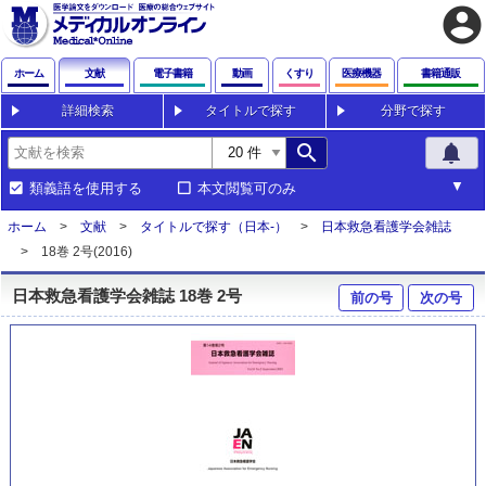
account_circle
ホーム
文献
電子書籍
動画
くすり
医療機器
書籍通販
詳細検索
タイトルで探す
分野で探す
search
notifications
類義語を使用する
本文閲覧可のみ
ホーム
文献
タイトルで探す（日本-）
日本救急看護学会雑誌
18巻 2号(2016)
日本救急看護学会雑誌 18巻 2号
前の号
次の号