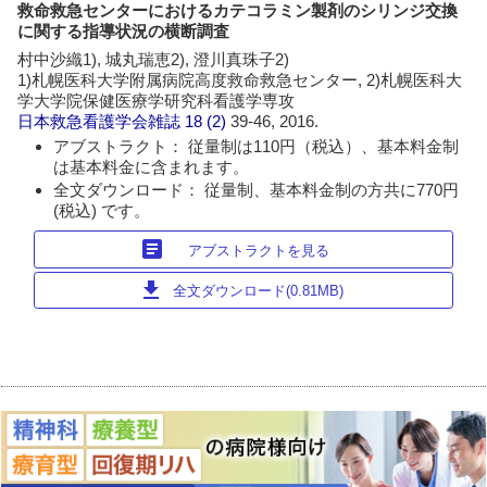
救命救急センターにおけるカテコラミン製剤のシリンジ交換
に関する指導状況の横断調査
村中沙織1), 城丸瑞恵2), 澄川真珠子2)
1)札幌医科大学附属病院高度救命救急センター, 2)札幌医科大
学大学院保健医療学研究科看護学専攻
日本救急看護学会雑誌
18 (2)
39-46, 2016.
アブストラクト： 従量制は110円（税込）、基本料金制
は基本料金に含まれます。
全文ダウンロード： 従量制、基本料金制の方共に770円
(税込) です。
article
アブストラクトを見る
download
全文ダウンロード(0.81MB)