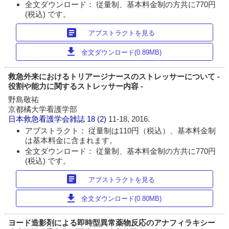
全文ダウンロード： 従量制、基本料金制の方共に770円
(税込) です。
article
アブストラクトを見る
download
全文ダウンロード(0.89MB)
救急外来におけるトリアージナースのストレッサーについて -
役割や能力に関するストレッサー内容 -
野島敬祐
京都橘大学看護学部
日本救急看護学会雑誌
18 (2)
11-18, 2016.
アブストラクト： 従量制は110円（税込）、基本料金制
は基本料金に含まれます。
全文ダウンロード： 従量制、基本料金制の方共に770円
(税込) です。
article
アブストラクトを見る
download
全文ダウンロード(0.80MB)
ヨード造影剤による即時型異常薬物反応のアナフィラキシー