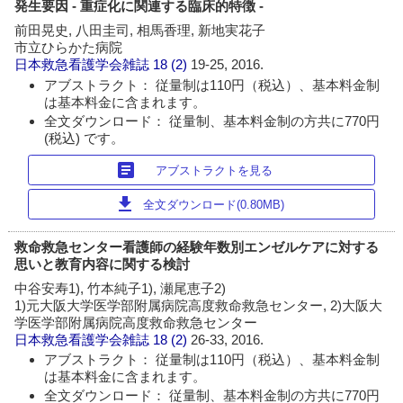
発生要因 - 重症化に関連する臨床的特徴 -
前田晃史, 八田圭司, 相馬香理, 新地実花子
市立ひらかた病院
日本救急看護学会雑誌
18 (2)
19-25, 2016.
アブストラクト： 従量制は110円（税込）、基本料金制
は基本料金に含まれます。
全文ダウンロード： 従量制、基本料金制の方共に770円
(税込) です。
article
アブストラクトを見る
download
全文ダウンロード(0.80MB)
救命救急センター看護師の経験年数別エンゼルケアに対する
思いと教育内容に関する検討
中谷安寿1), 竹本純子1), 瀬尾恵子2)
1)元大阪大学医学部附属病院高度救命救急センター, 2)大阪大
学医学部附属病院高度救命救急センター
日本救急看護学会雑誌
18 (2)
26-33, 2016.
アブストラクト： 従量制は110円（税込）、基本料金制
は基本料金に含まれます。
全文ダウンロード： 従量制、基本料金制の方共に770円