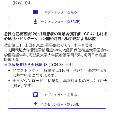
(税込) です。
article
アブストラクトを見る
download
全文ダウンロード(0.82MB)
急性心筋梗塞後12か月時患者の運動習慣評価 - CCUにおける
心臓リハビリテーション開始時自己効力感による比較 -
柴山健三1), 山田智恵2), 長谷部ゆかり3), 小寺直美4)
1)人間環境大学看護学部看護学科, 2)藤田保健衛生大学医療科
学部看護学科, 3)聖泉大学大学院看護学研究科, 4)四日市看護
医療大学
日本救急看護学会雑誌
18 (2)
34-38, 2016.
アブストラクト： 従量制は110円（税込）、基本料金制
は基本料金に含まれます。
全文ダウンロード： 従量制、基本料金制の方共に770円
(税込) です。
article
アブストラクトを見る
download
全文ダウンロード(0.78MB)