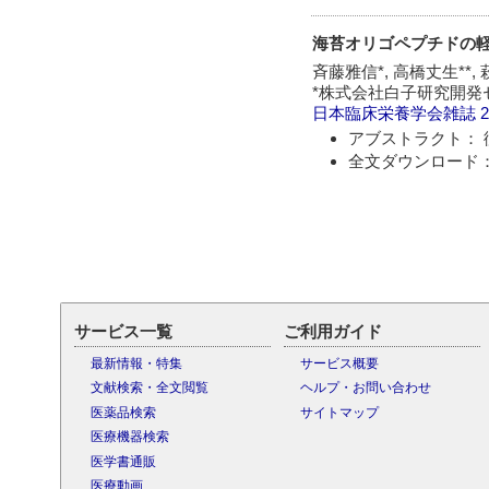
海苔オリゴペプチドの
斉藤雅信*, 高橋丈生**,
*株式会社白子研究開発セ
日本臨床栄養学会雑誌
2
アブストラクト： 
全文ダウンロード：
サービス一覧
ご利用ガイド
最新情報・特集
サービス概要
文献検索・全文閲覧
ヘルプ・お問い合わせ
医薬品検索
サイトマップ
医療機器検索
医学書通販
医療動画