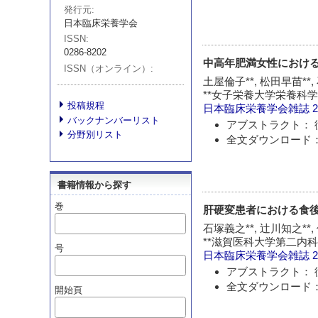
発行元
日本臨床栄養学会
ISSN
0286-8202
中高年肥満女性におけ
ISSN（オンライン）
土屋倫子**, 松田早苗**,
**女子栄養大学栄養科
投稿規程
日本臨床栄養学会雑誌
2
バックナンバーリスト
アブストラクト： 
分野別リスト
全文ダウンロード：
書籍情報から探す
巻
肝硬変患者における食後基質
石塚義之**, 辻川知之**,
**滋賀医科大学第二内
号
日本臨床栄養学会雑誌
2
アブストラクト： 
全文ダウンロード：
開始頁