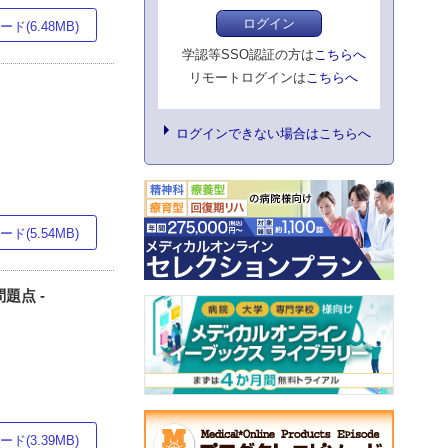
ログイン
ド(6.48MB)
学認等SSO認証の方は
こちらへ
リモートログインは
こちらへ
ログインできない場合はこちらへ
ド(5.54MB)
題点 -
ド(3.39MB)