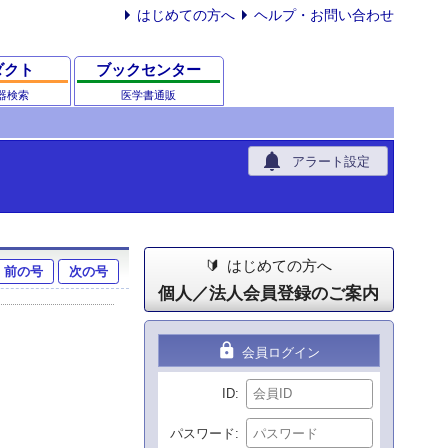
はじめての方へ
ヘルプ・お問い合わせ
ダクト
ブックセンター
器検索
医学書通販
notifications
アラート設定
はじめての方へ
前の号
次の号
個人／法人会員登録のご案内
lock
会員ログイン
ID
パスワード