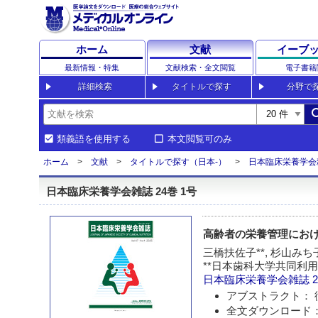
ホーム
文献
イーブ
最新情報・特集
文献検索・全文閲覧
電子書籍
詳細検索
タイトルで探す
分野で
sea
類義語を使用する
本文閲覧可のみ
ホーム
文献
タイトルで探す（日本-）
日本臨床栄養学会
日本臨床栄養学会雑誌 24巻 1号
高齢者の栄養管理における
三橋扶佐子**, 杉山みち子
**日本歯科大学共同利用
日本臨床栄養学会雑誌
2
アブストラクト： 
全文ダウンロード：