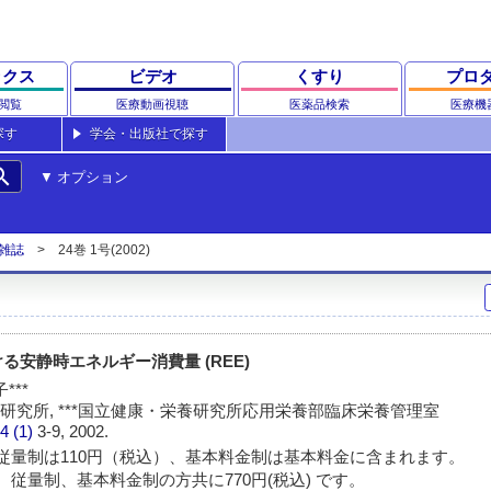
ックス
ビデオ
くすり
プロ
閲覧
医療動画視聴
医薬品検索
医療機
探す
学会・出版社で探す
rch
オプション
雑誌
24巻 1号(2002)
安静時エネルギー消費量 (REE)
***
研究所, ***国立健康・栄養研究所応用栄養部臨床栄養管理室
4 (1)
3-9, 2002.
従量制は110円（税込）、基本料金制は基本料金に含まれます。
 従量制、基本料金制の方共に770円(税込) です。