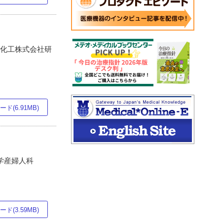
品化工株式会社研
ド(6.91MB)
大学産婦人科
ド(3.59MB)