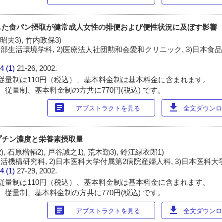
した食パン摂取が健常成人女性の排便および便性状況に及ぼす影響
滝昭夫3), 竹内政保3)
部生活環境学科, 2)医療法人社団勲和会愛和クリニック, 3)日本食
4 (1)
21-26, 2002.
従量制は110円（税込）、基本料金制は基本料金に含まれます。
 従量制、基本料金制の方共に770円(税込) です。
article
download
アブストラクトを見る
全文ダウンロー
プチン濃度と栄養素摂取量
, 石原楷輔2), 戸谷誠之1), 荒木勤3), 鈴江緑衣郎1)
活機構研究科, 2)日本医科大学付属第2病院産婦人科, 3)日本医科
4 (1)
27-29, 2002.
従量制は110円（税込）、基本料金制は基本料金に含まれます。
 従量制、基本料金制の方共に770円(税込) です。
article
download
アブストラクトを見る
全文ダウンロー