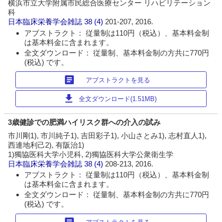
横浜市立大学附属市民総合医療センター リハビリテーション
科
日本臨床栄養学会雑誌
38 (4)
201-207, 2016.
アブストラクト： 従量制は110円（税込）、基本料金制
は基本料金に含まれます。
全文ダウンロード： 従量制、基本料金制の方共に770円
(税込) です。
article
アブストラクトを見る
download
全文ダウンロード(1.51MB)
3歳健診での肥満ハイリスク群への介入の試み
市川剛1), 市川純子1), 吉田彩子1), 小山さとみ1), 志村直人1),
西連地利己2), 有阪治1)
1)獨協医科大学小児科, 2)獨協医科大学公衆衛生学
日本臨床栄養学会雑誌
38 (4)
208-213, 2016.
アブストラクト： 従量制は110円（税込）、基本料金制
は基本料金に含まれます。
全文ダウンロード： 従量制、基本料金制の方共に770円
(税込) です。
article