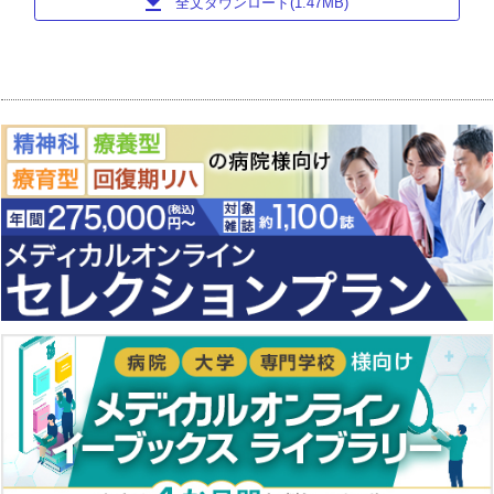
download
全文ダウンロード(1.47MB)