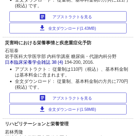
(税込) です。
article
アブストラクトを見る
download
全文ダウンロード(1.43MB)
災害時における栄養事情と疾患重症化予防
石垣泰
岩手医科大学医学部 内科学講座 糖尿病・代謝内科分野
日本臨床栄養学会雑誌
38 (4)
194-200, 2016.
アブストラクト： 従量制は110円（税込）、基本料金制
は基本料金に含まれます。
全文ダウンロード： 従量制、基本料金制の方共に770円
(税込) です。
article
アブストラクトを見る
download
全文ダウンロード(1.58MB)
リハビリテーションと栄養管理
若林秀隆