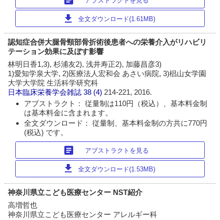
アブストラクトを見る
download
全文ダウンロード(1.61MB)
認知症合併大腿骨頸部骨折術後患者への栄養介入がリハビリ
テーション効果に及ぼす影響
林明日香1,3), 杉浦友2), 浅井寿正2), 加藤昌彦3)
1)愛知学泉大学, 2)医療法人宏和会 あさい病院, 3)椙山女学園
大学大学院 生活科学研究科
日本臨床栄養学会雑誌
38 (4)
214-221, 2016.
アブストラクト： 従量制は110円（税込）、基本料金制
は基本料金に含まれます。
全文ダウンロード： 従量制、基本料金制の方共に770円
(税込) です。
article
アブストラクトを見る
download
全文ダウンロード(1.53MB)
神奈川県立こども医療センター NST紹介
高増哲也
神奈川県立こども医療センター アレルギー科