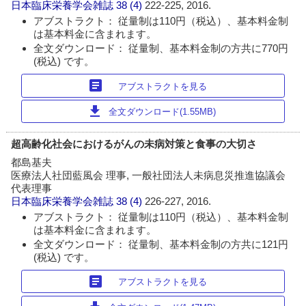
日本臨床栄養学会雑誌
38 (4)
222-225, 2016.
アブストラクト： 従量制は110円（税込）、基本料金制
は基本料金に含まれます。
全文ダウンロード： 従量制、基本料金制の方共に770円
(税込) です。
article
アブストラクトを見る
download
全文ダウンロード(1.55MB)
超高齢化社会におけるがんの未病対策と食事の大切さ
都島基夫
医療法人社団藍風会 理事, 一般社団法人未病息災推進協議会
代表理事
日本臨床栄養学会雑誌
38 (4)
226-227, 2016.
アブストラクト： 従量制は110円（税込）、基本料金制
は基本料金に含まれます。
全文ダウンロード： 従量制、基本料金制の方共に121円
(税込) です。
article
アブストラクトを見る