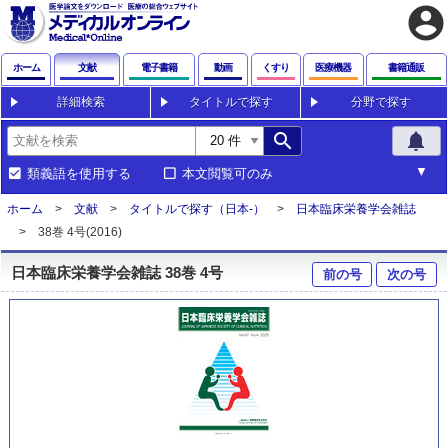
account_circle
ホーム
文献
電子書籍
動画
くすり
医療機器
書籍通販
詳細検索
タイトルで探す
分野で探す
search
notifications
類義語を使用する
本文閲覧可のみ
ホーム
文献
タイトルで探す（日本-）
日本臨床栄養学会雑誌
38巻 4号(2016)
日本臨床栄養学会雑誌 38巻 4号
前の号
次の号